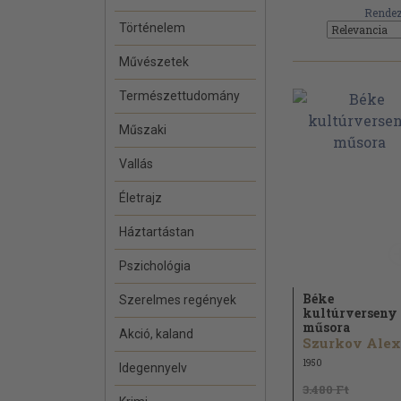
Rendez
Történelem
Művészetek
Természettudomány
Műszaki
Vallás
Életrajz
Háztartástan
Pszichológia
Béke
Szerelmes regények
kultúrverseny
műsora
Akció, kaland
1950
Idegennyelv
3.480 Ft