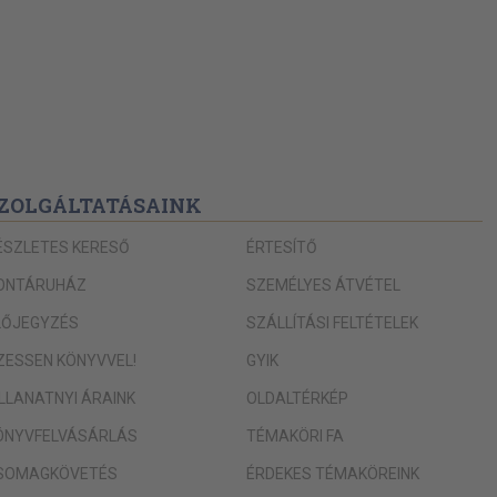
ZOLGÁLTATÁSAINK
ÉSZLETES KERESŐ
ÉRTESÍTŐ
ONTÁRUHÁZ
SZEMÉLYES ÁTVÉTEL
LŐJEGYZÉS
SZÁLLÍTÁSI FELTÉTELEK
IZESSEN KÖNYVVEL!
GYIK
ILLANATNYI ÁRAINK
OLDALTÉRKÉP
ÖNYVFELVÁSÁRLÁS
TÉMAKÖRI FA
SOMAGKÖVETÉS
ÉRDEKES TÉMAKÖREINK