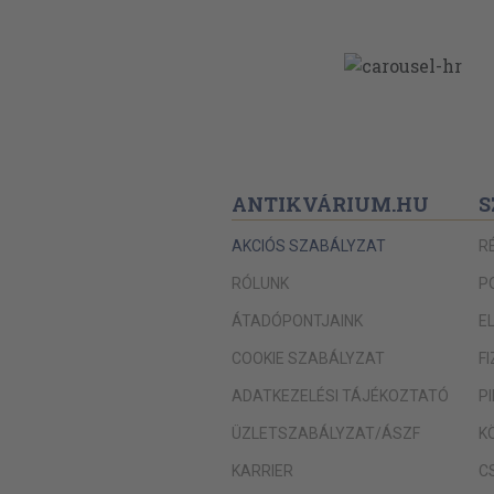
ANTIKVÁRIUM.HU
S
AKCIÓS SZABÁLYZAT
R
RÓLUNK
P
ÁTADÓPONTJAINK
E
COOKIE SZABÁLYZAT
F
ADATKEZELÉSI TÁJÉKOZTATÓ
P
ÜZLETSZABÁLYZAT/ÁSZF
K
KARRIER
C