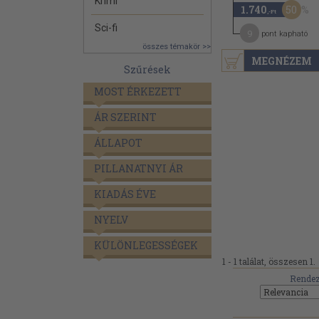
Krimi
50
1.740
,-Ft
Sci-fi
9
pont kapható
összes témakör >>
MEGNÉZEM
Szűrések
MOST ÉRKEZETT
ÁR SZERINT
ÁLLAPOT
PILLANATNYI ÁR
KIADÁS ÉVE
NYELV
KÜLÖNLEGESSÉGEK
1 - 1 találat, összesen 1.
Rendez