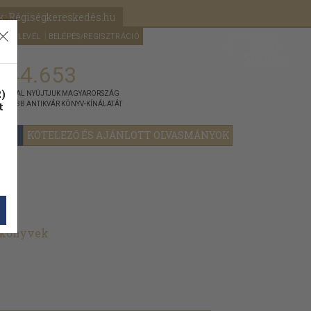
k: Régiségkereskedés.hu
A kosaram
HÍRLEVÉL
BELÉPÉS/REGISZTRÁCIÓ
MÉG
0
5000
Ft
144.653
)
ÁNNYAL NYÚJTJUK MAGYARORSZÁG
t
GYOBB ANTIKVÁR KÖNYV-KÍNÁLATÁT
YOK
KÖTELEZŐ ÉS AJÁNLOTT OLVASMÁNYOK
t könyvek