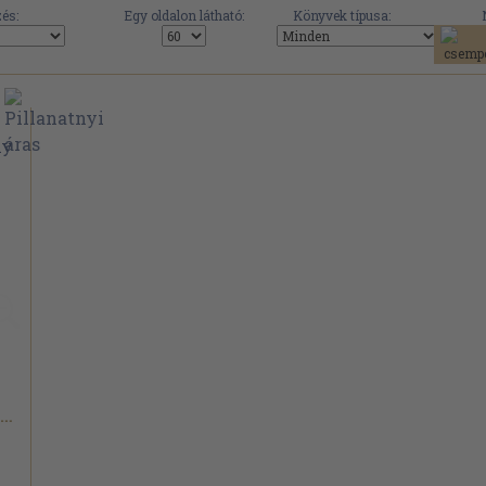
és:
Egy oldalon látható:
Könyvek típusa:
Szurkov Alexej...