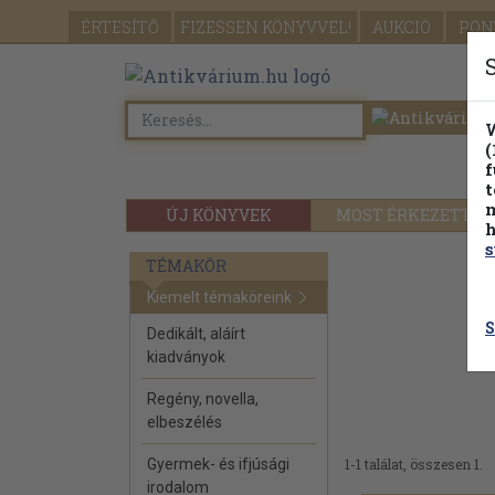
ÉRTESÍTŐ
FIZESSEN
KÖNYVVEL!
AUKCIÓ
PON
W
(
f
t
m
ÚJ KÖNYVEK
MOST ÉRKEZETT
h
s
TÉMAKÖR
Kiemelt témaköreink
S
Dedikált, aláírt
kiadványok
Regény, novella,
elbeszélés
Gyermek- és ifjúsági
1-1 találat, összesen 1.
irodalom