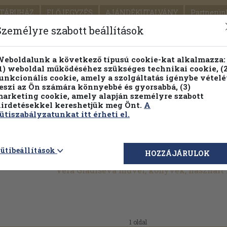
TÁRUHÁZ
ELŐJEGYZÉS
AJÁNDÉKUTALVÁNY
Partnerün
SZÁLLÍTÁS
SEGÍTSÉG
Személyre szabott beállítások
1.
Részletes kereső
Témaköri fa
eboldalunk a következő típusú cookie-kat alkalmazza:
1) weboldal működéséhez szükséges technikai cookie, (2
KIADV
unkcionális cookie, amely a szolgáltatás igénybe vételé
LEGNA
eszi az Ön számára könnyebbé és gyorsabbá, (3)
arketing cookie, amely alapján személyre szabott
PILLANATNYI ÁRAINK
FENNTARTHATÓ OLVASMÁN
irdetésekkel kereshetjük meg Önt.
A
ütiszabályzatunkat itt érheti el.
ütibeállítások
HOZZÁJÁRULOK
Vera Gladiseva művei, könyvek, használ
1 oldal