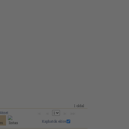
1 oldal
Nézet:
Kaphatók előre: