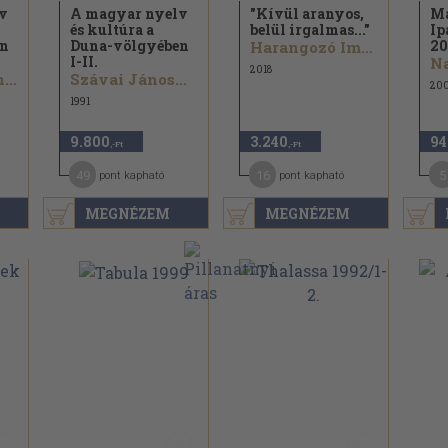
v
A magyar nyelv
"Kívül aranyos,
M
és kultúra a
belül irgalmas..."
Ip
en
Duna-völgyében
20
Harangozó Imre...
I-II.
Na
2018
Kerényi Ferenc...
Szávai János...
20
1991
9.800
3.240
94
,-Ft
,-Ft
49
16
5
pont kapható
pont kapható
MEGNÉZEM
MEGNÉZEM