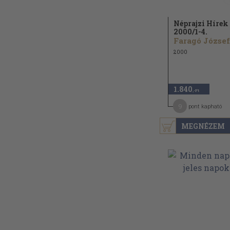
Néprajzi Hírek
2000/
1-4.
Faragó József.
2000
1.840
,-Ft
9
pont kapható
MEGNÉZEM