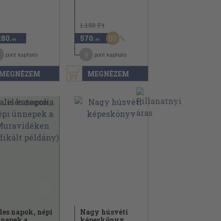
1.150 Ft
50
280
570
,-Ft
,-Ft
9
pont kapható
pont kapható
MEGNÉZEM
MEGNÉZEM
les napok, népi
Nagy húsvéti
nepek a
képeskönyv