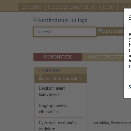
ÉRTESÍTŐ
FIZESSEN
KÖNYVVEL!
AUKCIÓ
PON
W
(
f
t
m
ÚJ KÖNYVEK
MOST ÉRKEZETT
h
s
TÉMAKÖR
Kiemelt témaköreink
S
Dedikált, aláírt
kiadványok
Regény, novella,
elbeszélés
Gyermek- és ifjúsági
1-60 találat, összesen 9
irodalom