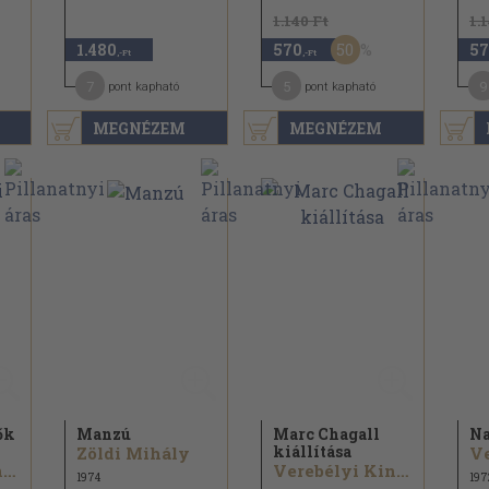
1.140 Ft
1.
50
1.480
570
57
,-Ft
,-Ft
7
5
9
pont kapható
pont kapható
MEGNÉZEM
MEGNÉZEM
ők
Manzú
Marc Chagall
N
kiállítása
Zöldi Mihály
Verebélyi Kincső
Verebélyi Kincső
1974
197