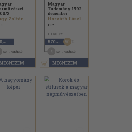
agyar
Magyar
arművészet
Tudomány 1992.
00/
2
december
gy Zoltán...
Horváth László...
00
1992
1.140 Ft
50
0
570
,-Ft
,-Ft
5
pont kapható
pont kapható
MEGNÉZEM
MEGNÉZEM