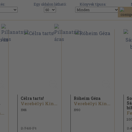
és:
Egy oldalon látható:
Könyvek típusa:
Célra tarts!
Róheim Géza
So
n
Sá
Verebélyi Kincső
Verebélyi Kincső
bi
1988
1990
Verebélyi Kincső
20
2.740 Ft
2.