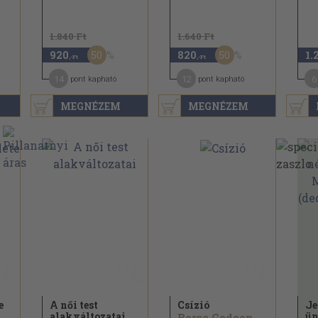
1.840 Ft
1.640 Ft
50
50
920
820
1.
,-Ft
,-Ft
14
12
6
pont kapható
pont kapható
MEGNÉZEM
MEGNÉZEM
e
A női test
Csízió
Je
alakváltozatai
ün
Borsa Gedeon