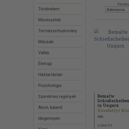
Rendez
Történelem
Művészetek
Természettudomány
Műszaki
Vallás
Életrajz
Háztartástan
Pszichológia
Bemalte
Szerelmes regények
Schießscheibe
in Ungarn
Akció, kaland
1988
Idegennyelv
2.540 Ft