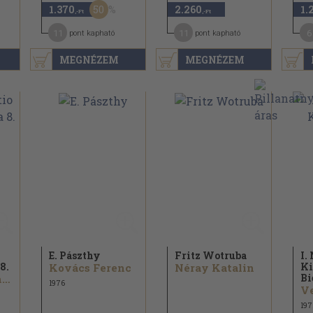
50
1.370
2.260
1.
,-Ft
,-Ft
11
11
6
pont kapható
pont kapható
MEGNÉZEM
MEGNÉZEM
E. Pászthy
Fritz Wotruba
I.
8.
Ki
Kovács Ferenc
Néray Katalin
Bi
Verebélyi Kincső
1976
197