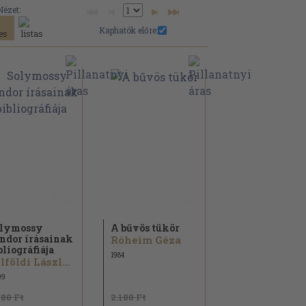
Nézet:
Kaphatók előre:
lymossy
A bűvös tükör
ndor írásainak
Róheim Géza
bliográfiája
1984
Felföldi László...
09
480 Ft
2.180 Ft