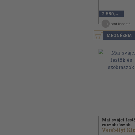
2.580
,-Ft
13
pont kapható
MEGNÉZEM
Mai svájci fest
és szobrászok