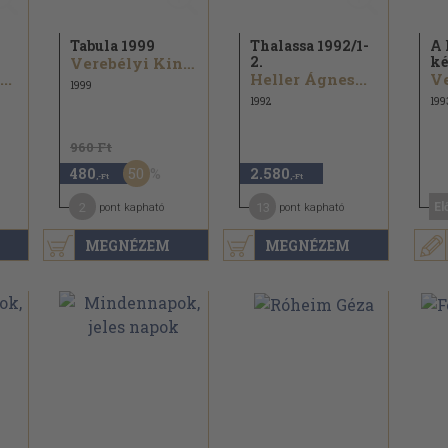
Tabula 1999
Thalassa 1992/
1-
A
2.
ké
Verebélyi Kincső...
..
Heller Ágnes...
1999
1992
199
960 Ft
50
480
2.580
,-Ft
,-Ft
2
13
El
pont kapható
pont kapható
MEGNÉZEM
MEGNÉZEM