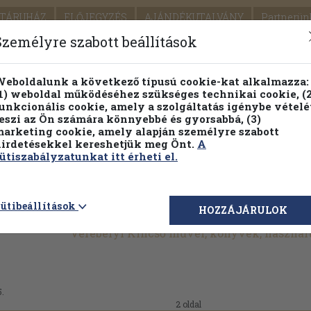
TÁRUHÁZ
ELŐJEGYZÉS
AJÁNDÉKUTALVÁNY
Partnerün
SZÁLLÍTÁS
SEGÍTSÉG
Személyre szabott beállítások
1.
Részletes kereső
Témaköri fa
eboldalunk a következő típusú cookie-kat alkalmazza:
1) weboldal működéséhez szükséges technikai cookie, (2
KIADV
unkcionális cookie, amely a szolgáltatás igénybe vételé
LEGNA
eszi az Ön számára könnyebbé és gyorsabbá, (3)
arketing cookie, amely alapján személyre szabott
PILLANATNYI ÁRAINK
FENNTARTHATÓ OLVASMÁN
irdetésekkel kereshetjük meg Önt.
A
ütiszabályzatunkat itt érheti el.
ütibeállítások
HOZZÁJÁRULOK
Verebélyi Kincső művei, könyvek, haszná
5.
2 oldal