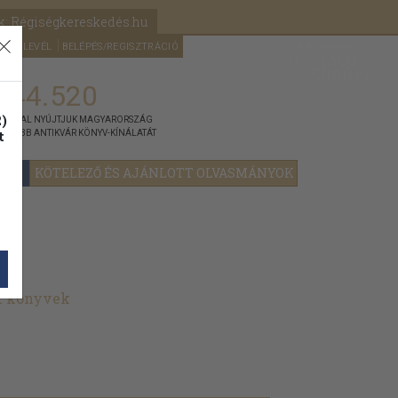
k: Régiségkereskedés.hu
A kosaram
HÍRLEVÉL
BELÉPÉS/REGISZTRÁCIÓ
MÉG
0
5000
Ft
144.520
)
ÁNNYAL NYÚJTJUK MAGYARORSZÁG
t
GYOBB ANTIKVÁR KÖNYV-KÍNÁLATÁT
YOK
KÖTELEZŐ ÉS AJÁNLOTT OLVASMÁNYOK
lt könyvek