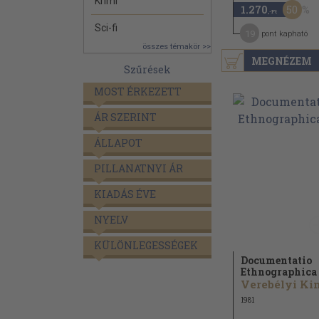
Krimi
50
1.270
,-Ft
Sci-fi
19
pont kapható
összes témakör >>
MEGNÉZEM
Szűrések
MOST ÉRKEZETT
ÁR SZERINT
ÁLLAPOT
PILLANATNYI ÁR
KIADÁS ÉVE
NYELV
KÜLÖNLEGESSÉGEK
Documentatio
Ethnographica 
1981