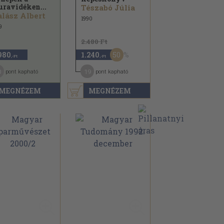
ravidéken...
Tészabó Júlia
lász Albert
1990
9
2.480 Ft
50
980
1.240
,-Ft
,-Ft
0
19
pont kapható
pont kapható
MEGNÉZEM
MEGNÉZEM