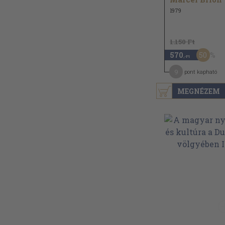
1979
1.150 Ft
50
570
,-Ft
9
pont kapható
MEGNÉZEM