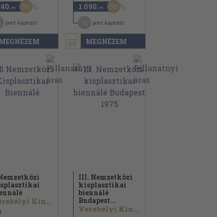
50
50
240
1.090
,-Ft
,-Ft
10
pont kapható
pont kapható
MEGNÉZEM
MEGNÉZEM
 Nemzetközi
III. Nemzetközi
splasztikai
kisplasztikai
ennálé
biennálé
Budapest...
Verebélyi Kincső
Verebélyi Kincső
1