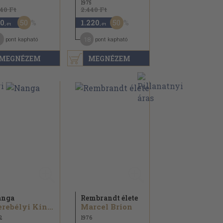
1975
140 Ft
2.440 Ft
50
50
0
1.220
,-Ft
,-Ft
18
pont kapható
pont kapható
MEGNÉZEM
MEGNÉZEM
anga
Rembrandt élete
Verebélyi Kincső
Marcel Brion
2
1976