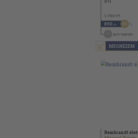
1974
1.780 Ft
50
890
,-Ft
7
pont kapható
MEGNÉZEM
Rembrandt élet
Marcel Brion