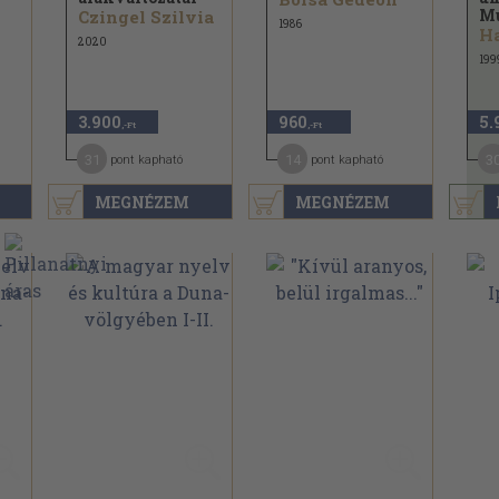
Mu
Czingel Szilvia
1986
Ha
2020
199
3.900
960
5.
,-Ft
,-Ft
31
14
3
pont kapható
pont kapható
MEGNÉZEM
MEGNÉZEM