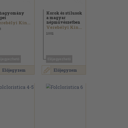
 hagyomány
Korok és stílusok
pei
a magyar
népművészetben
Verebélyi Kincső
Verebélyi Kincső
3
2002
őjegyezhető
Előjegyezhető
Előjegyzem
Előjegyzem