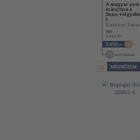
A magyar nyel
és kultúra a
Duna-völgyéb
I.
1989
4.900 Ft
50
2.450
,-Ft
20
pont kapható
MEGNÉZEM