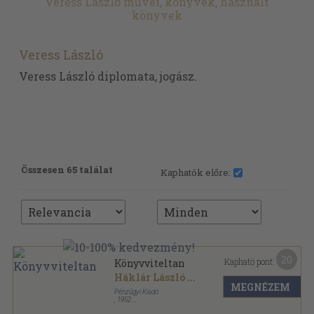
Veress László művei, könyvek, használt
könyvek
Veress László
Veress László diplomata, jogász.
Összesen 65 találat
Kaphatók előre:
20
Kapható pont:
Könyvviteltan
Háklár László
...
MEGNÉZEM
Pénzügyi Kiadó
,
1952
Varrott papírkötés
,
399
oldal