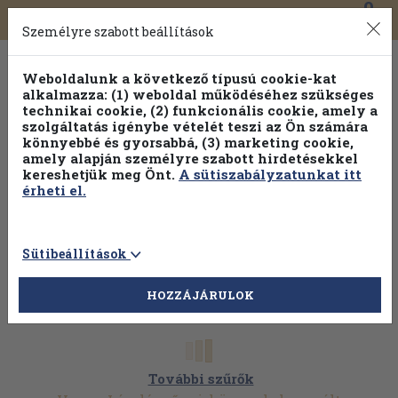
0
Toggle
Főmenü
Könyveink
navigation
Személyre szabott beállítások
Weboldalunk a következő típusú cookie-kat
alkalmazza: (1) weboldal működéséhez szükséges
technikai cookie, (2) funkcionális cookie, amely a
szolgáltatás igénybe vételét teszi az Ön számára
könnyebbé és gyorsabbá, (3) marketing cookie,
Válogasson több mint 1.000.000 kiadványunk közül
10-
amely alapján személyre szabott hirdetésekkel
100% kedvezménnyel!
kereshetjük meg Önt.
A sütiszabályzatunkat itt
érheti el.
Sütibeállítások
HOZZÁJÁRULOK
További szűrők