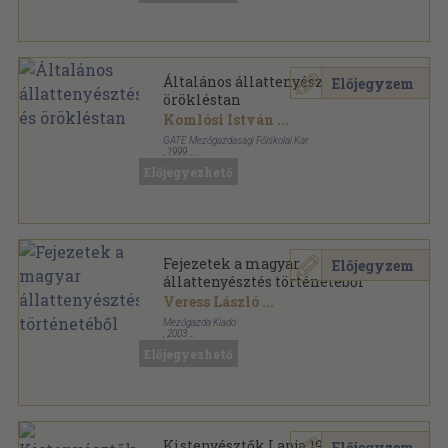
Általános állattenyésztés és
Előjegyzem
örökléstan
Komlósi István
...
GATE Mezőgazdasági Főiskolai Kar
,
1999
Tűzött kötés
,
134
oldal
Előjegyezhető
Fejezetek a magyar
Előjegyzem
állattenyésztés történetéből
Veress László
...
Mezőgazda Kiadó
,
2003
Fűzött kemény papírkötés
,
133
oldal
Előjegyezhető
Kistenyésztők Lapja 1984-1987.
Előjegyzem