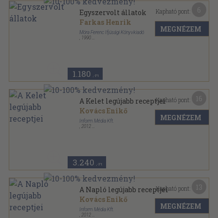
6
Kapható pont:
Egyszervolt állatok
Farkas Henrik
MEGNÉZEM
Móra Ferenc Ifjúsági Könyvkiadó
,
1990
Varrott keménykötés
,
62
oldal
Búvár zsebkönyvek sorozat
1.180
,-Ft
16
Kapható pont:
A Kelet legújabb receptjei
Kovács Enikő
MEGNÉZEM
Inform Média Kft.
,
2012
Fűzött keménykötés
,
198
oldal
Kelet Magyarország Receptkönyv sorozat
3.240
,-Ft
13
Kapható pont:
A Napló legújabb receptjei
Kovács Enikő
MEGNÉZEM
Inform Média Kft.
,
2012