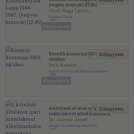
(vegyes számok) (12 db)
Ohati Nagy László
...
Hírlapkiadó Vállalat
,
1987
Tűzött kötés
,
406
oldal
Előjegyezhető
Kistenyésztők Lapja sorozat
Kossuth koszorúja 2003.
Előjegyzem
október
Szili Katalin
...
Kossuth Lajos Koszorúja Alapítvány Kuratóriuma
,
2003
Papír
,
16
oldal
Előjegyezhető
Kossuth koszorúja sorozat
A kötelező általános ipari
Előjegyzem
számlakeret alkalmazására
vonatkozó magyarázatok és
Dr. Jancsár József
könyvelési utasítások
Iparügyi és Közellátásügyi Minisztérium
,
1947
Ragasztott papírkötés
,
88
oldal