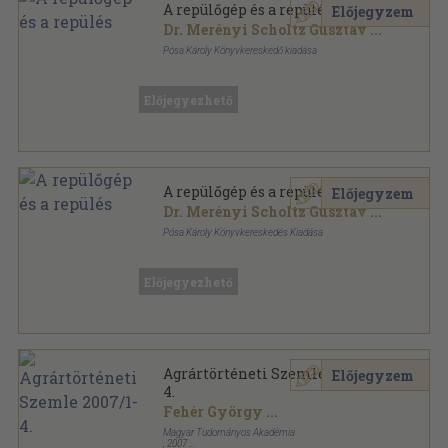
A repülőgép és a repülés
Előjegyzem
Dr. Merényi Scholtz Gusztáv
...
Pósa Károly Könyvkereskedő kiadása
Vászon
,
611
oldal
Előjegyezhető
A repülőgép és a repülés
Előjegyzem
Dr. Merényi Scholtz Gusztáv
...
Pósa Károly Könyvkereskedés Kiadása
Vászon
,
611
oldal
Előjegyezhető
Agrártörténeti Szemle 2007/1-
Előjegyzem
4.
Fehér György
...
Magyar Tudományos Akadémia
,
2007