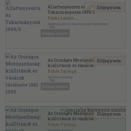
Állattenyésztés és
Előjegyzem
Takarmányozás 1999/3.
Fésüs László
...
Állattenyésztési és Takarmányozási Kutatóintézet
,
1999
Ragasztott papírkötés
,
95
oldal
Előjegyezhető
Állattenyésztés és Takarmányozás sorozat
Az Országos Mezőgazdasági
Előjegyzem
kiállítások és vásárok
története 1881-1990
Fehér György
...
Agroinform Kiadóház
,
1996
Ragasztott papírkötés
,
291
oldal
Előjegyezhető
Az Országos Mezőgazdasági
Előjegyzem
kiállítások és vásárok
története 1881-1990 (dedikált
Fehér György
...
példány)
Agroinform Kiadóház