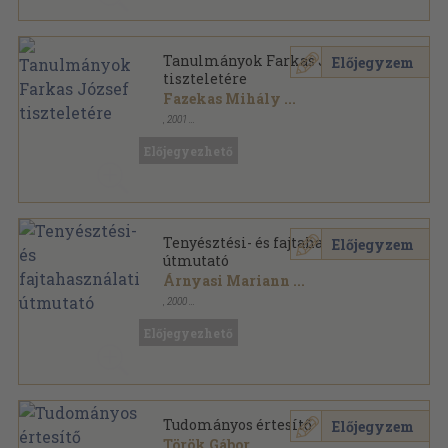
Tanulmányok Farkas József
Előjegyzem
tiszteletére
Fazekas Mihály
...
,
2001
Ragasztott papírkötés
,
260
oldal
Studia Szatmariensia sorozat
Előjegyezhető
Tenyésztési- és fajtahasználati
Előjegyzem
útmutató
Árnyasi Mariann
...
,
2000
Ragasztott papírkötés
,
135
oldal
Előjegyezhető
Tudományos értesítő
Előjegyzem
Török Gábor
...