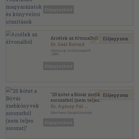
Előjegyezhető
Arcélek az élvonalból
Előjegyzem
Dr. Gaál Botond
Informa Lap- és Könyvkiadó Kft.
,
2005
Ragasztott papírkötés
,
207
oldal
In-Forma könyvek sorozat
Előjegyezhető
"20 kötet a Búvár zsebkönyvek
Előjegyzem
sorozatból (nem teljes
sorozat)"
Dr. Agócsy Pál
...
Móra Ferenc Ifjúsági Könyvkiadó
Varrott keménykötés
,
1271
oldal
Előjegyezhető
Búvár zsebkönyvek sorozat