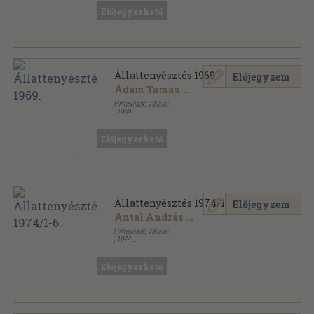
Ragasztott papírkötés
,
221
oldal
Előjegyezhető
Agrártörténeti Szemle sorozat
Állattenyésztés 1969.
Előjegyzem
Ádám Tamás
...
Hírlapkiadó Vállalat
,
1969
Könyvkötői kötés
,
388
oldal
Állattenyésztés sorozat
Előjegyezhető
Állattenyésztés 1974/1-6.
Előjegyzem
Antal András
...
Hírlapkiadó Vállalat
,
1974
Könyvkötői kötés
,
576
oldal
Állattenyésztés sorozat
Előjegyezhető