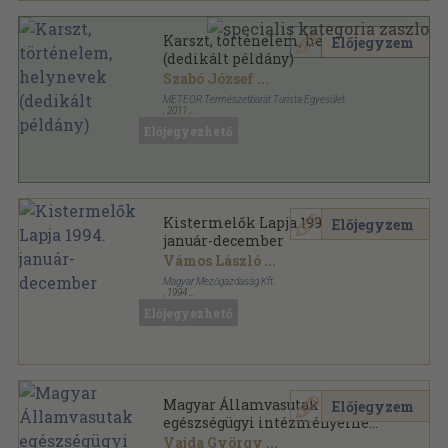
Karszt, történelem, helynevek
Előjegyzem
(dedikált példány)
Szabó József
...
METEOR Természetbarát Turista Egyesület
,
2011
Ragasztott papírkötés
,
308
oldal
Előjegyezhető
Kistermelők Lapja 1994.
Előjegyzem
január-december
Vámos László
...
Magyar Mezőgazdaság Kft.
,
1994
Könyvkötői kötés
,
576
oldal
Előjegyezhető
Kistermelők Lapja sorozat
Magyar Államvasutak
Előjegyzem
egészségügyi intézményeinek
tudományos közleményei VIII.
Vajda György
...