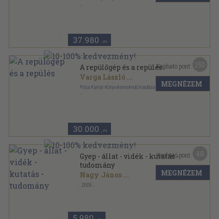
Vászon
,
611
oldal
37.980
,-Ft
150
Kapható pont:
A repülőgép és a repülés
Varga László
...
MEGNÉZEM
Pósa Károly Könyvkereskedő kiadása
Könyvkötői vászonkötés
,
611
oldal
30.000
,-Ft
48
Kapható pont:
Gyep - állat - vidék - kutatás -
tudomány
MEGNÉZEM
Nagy János
...
,
2005
Fűzött keménykötés
,
243
oldal
5.980