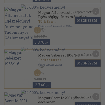
,-Ft
7
Kapható pont:
Magyar Államvasutak
Egészségügyi Intézményeinek
MEGNÉZEM
Tudományos Közleményei X.
Tóth Éva
...
Közlekedési Dokumentációs Vállalat
,
1987
50
Vászon
,
493
oldal
Magyar Államvasutak egészségügyi intézményeinek
2.740 Ft
tudományos közleményei sorozat
1.370
,-Ft
14
Kapható pont:
Magyar Sebészet 1968/1-6.
Farkas István
...
MEGNÉZEM
Ifjúsági Lapkiadó Vállalat
,
1968
Könyvkötői kötés
,
416
oldal
50
Magyar Sebészet sorozat
5.480 Ft
2.740
,-Ft
12
Kapható pont:
Magyar Szemle 2001. január-
december