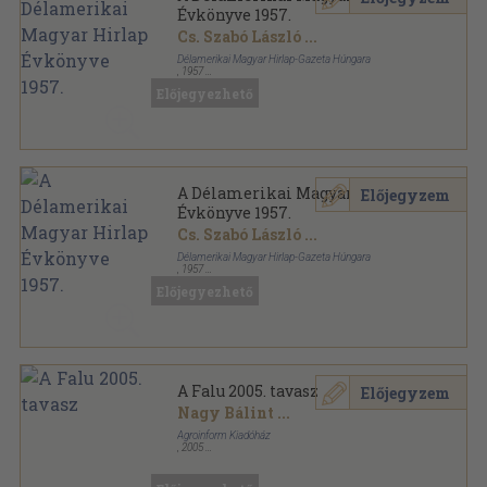
Évkönyve 1957.
Cs. Szabó László
...
Délamerikai Magyar Hirlap-Gazeta Húngara
,
1957
Könyvkötői papírkötés
,
453
oldal
Előjegyezhető
A Délamerikai Magyar Hirlap Évkönyve sorozat
A Délamerikai Magyar Hirlap
Előjegyzem
Évkönyve 1957.
Cs. Szabó László
...
Délamerikai Magyar Hirlap-Gazeta Húngara
,
1957
Fűzött papírkötés
,
453
oldal
Előjegyezhető
A Délamerikai Magyar Hirlap Évkönyve sorozat
A Falu 2005. tavasz
Előjegyzem
Nagy Bálint
...
Agroinform Kiadóház
,
2005
Ragasztott papírkötés
,
95
oldal
A Falu sorozat