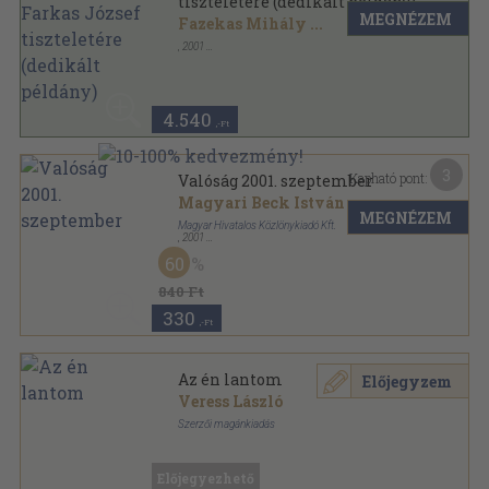
tiszteletére (dedikált példány)
MEGNÉZEM
Fazekas Mihály
...
,
2001
Ragasztott papírkötés
,
260
oldal
Studia Szatmariensia sorozat
4.540
,-Ft
3
Kapható pont:
Valóság 2001. szeptember
Magyari Beck István
...
MEGNÉZEM
Magyar Hivatalos Közlönykiadó Kft.
,
2001
Ragasztott papírkötés
,
128
oldal
60
Valóság sorozat
840 Ft
330
,-Ft
Az én lantom
Előjegyzem
Veress László
Szerzői magánkiadás
Tűzött kötés
,
68
oldal
Előjegyezhető