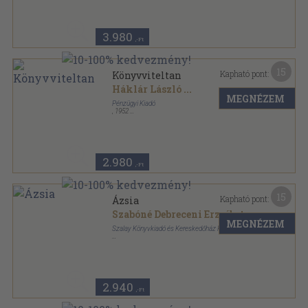
3.980
,-Ft
15
Kapható pont:
Könyvviteltan
Háklár László
...
MEGNÉZEM
Pénzügyi Kiadó
,
1952
Könyvkötői papírkötés
,
399
oldal
2.980
,-Ft
15
Kapható pont:
Ázsia
Szabóné Debreceni Erzsébet
MEGNÉZEM
Szalay Könyvkiadó és Kereskedőház Kft.
Fűzött kemény papírkötés
,
63
oldal
Kontinensek élővilága sorozat
2.940
,-Ft