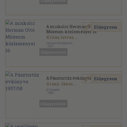
Előjegyezhető
A miskolci Herman Ottó
Előjegyzem
Múzeum közleményei 16.
Kilián István
...
Herman Ottó Múzeum
,
1977
Ragasztott papírkötés
,
173
oldal
Előjegyezhető
A miskolci Herman Ottó Múzeum közleményei
sorozat
A Pásztortűz évkönyve 1957/58
Előjegyzem
Arany János
...
Uj Hungária
,
1958
Fűzött papírkötés
,
191
oldal
A Pásztortűz évkönyve sorozat
Előjegyezhető