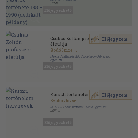
,
1996
Ragasztott papírkötés
,
291
oldal
Előjegyezhető
Csukás Zoltán professzor
Előjegyzem
életútja
Bodó Imre
...
Magyar Állattenyésztők Szövetsége-Debreceni
Egyetem
Fűzött kemény papírkötés
,
237
oldal
Előjegyezhető
Karszt, történelem, helynevek
Előjegyzem
Szabó József
...
METEOR Természetbarát Turista Egyesület
,
2011
Ragasztott papírkötés
,
308
oldal
Előjegyezhető