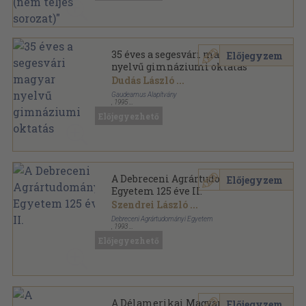
35 éves a segesvári magyar
Előjegyzem
nyelvű gimnáziumi oktatás
Dudás László
...
Gaudeamus Alapítvány
,
1995
Ragasztott papírkötés
,
70
oldal
Előjegyezhető
A Debreceni Agrártudományi
Előjegyzem
Egyetem 125 éve II.
Szendrei László
...
Debreceni Agrártudományi Egyetem
,
1993
Fűzött keménykötés
,
688
oldal
Előjegyezhető
A Délamerikai Magyar Hirlap
Előjegyzem