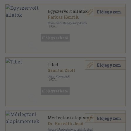
Egyszervolt állatok
Előjegyzem
Farkas Henrik
Móra Ferenc Ifjúsági Könyvkiadó
,
1986
Varrott keménykötés
,
62
oldal
Búvár zsebkönyvek sorozat
Előjegyezhető
Tibet
Előjegyzem
Szántai Zsolt
Lilliput Könyvkiadó
,
1997
Ragasztott kemény papírkötés
,
47
oldal
Mítoszok és legendák sorozat
Előjegyezhető
Mérlegtani alapismeretek
Előjegyzem
Dr. Horváth Jenő
Magyar Magánalkalmazottak Szabad