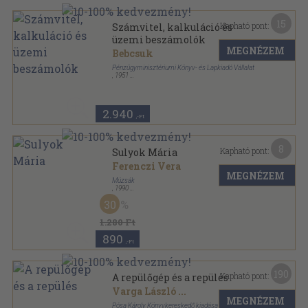
15
Kapható pont:
Számvitel, kalkuláció és
üzemi beszámolók
MEGNÉZEM
Bebcsuk
Pénzügyminisztériumi Könyv- és Lapkiadó Vállalat
,
1951
Könyvkötői papírkötés
,
205
oldal
2.940
,-Ft
8
Kapható pont:
Sulyok Mária
Ferenczi Vera
MEGNÉZEM
Múzsák
,
1990
Ragasztott papírkötés
,
167
oldal
30
1.280 Ft
890
,-Ft
190
Kapható pont:
A repülőgép és a repülés
Varga László
...
MEGNÉZEM
Pósa Károly Könyvkereskedő kiadása