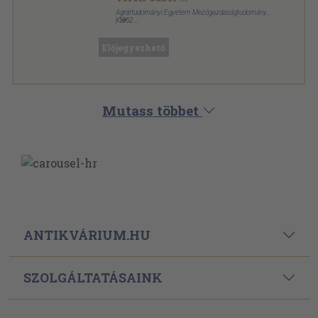
Agrártudományi Egyetem Mezőgazdaságtudományi
Kar
,
1962
Ragasztott papírkötés
,
262
oldal
Előjegyezhető
Mutass többet
ANTIKVÁRIUM.HU
SZOLGÁLTATÁSAINK