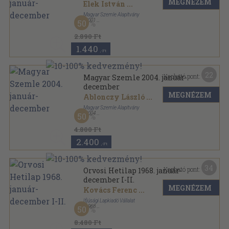
MEGNÉZEM
Elek István
...
Magyar Szemle Alapítvány
,
2001
50
Ragasztott papírkötés
,
1321
oldal
Magyar Szemle sorozat
2.890 Ft
1.440
,-Ft
22
Kapható pont:
Magyar Szemle 2004. január-
december
MEGNÉZEM
Ablonczy László
...
Magyar Szemle Alapítvány
,
2004
50
Ragasztott papírkötés
,
1080
oldal
Magyar Szemle sorozat
4.800 Ft
2.400
,-Ft
34
Kapható pont:
Orvosi Hetilap 1968. január-
december I-II.
MEGNÉZEM
Kovács Ferenc
...
Ifjúsági Lapkiadó Vállalat
,
1968
50
Könyvkötői kötés
,
2612
oldal
Orvosi Hetilap sorozat
8.480 Ft