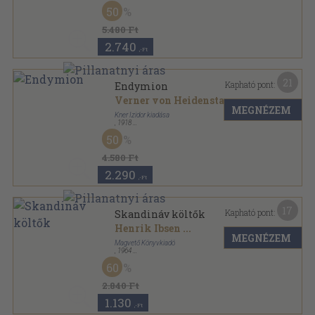
Vászon
,
205
oldal
50
5.480 Ft
2.740
,-Ft
21
Kapható pont:
Endymion
Verner von Heidenstam
MEGNÉZEM
Kner Izidor kiadása
,
1918
Könyvkötői kötés
,
205
oldal
50
4.580 Ft
2.290
,-Ft
17
Kapható pont:
Skandináv költők
Henrik Ibsen
...
MEGNÉZEM
Magvető Könyvkiadó
,
1964
Félvászon
,
305
oldal
60
2.840 Ft
1.130
,-Ft