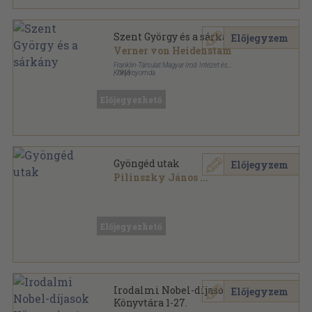
Szent György és a sárkány
Előjegyzem
Verner von Heidenstam
Franklin-Társulat Magyar Irod. Intézet és
Könyvnyomda
,
1918
Könyvkötői kötés
,
168
oldal
Előjegyezhető
Gyöngéd utak
Előjegyzem
Pilinszky János
...
Tűzött kötés
,
24
oldal
Előjegyezhető
Irodalmi Nobel-díjasok
Előjegyzem
Könyvtára 1-27.