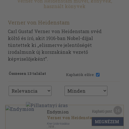
Verner von Heidenstam művei, könyvek,
használt könyvek
Verner von Heidenstam
Carl Gustaf Verner von Heidenstam svéd
költő és író, akit 1916-ban Nobel-díjjal
tüntettek ki „elismerve jelentőségét
irodalmunk új korszakának vezető
képviselőjeként”.
Összesen 13 találat
Kaphatók előre:
14
Kapható pont:
Endymion
Verner von Heidenstam
MEGNÉZEM
Kner Izidor kiadása
,
1918