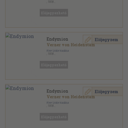
,
1918
Varrott papírkötés
,
205
oldal
Előjegyezhető
Endymion
Előjegyzem
Verner von Heidenstam
Kner Izidor kiadása
,
1918
Könyvkötői papírkötés
,
205
oldal
Előjegyezhető
Endymion
Előjegyzem
Verner von Heidenstam
Kner Izidor kiadása
,
1918
Könyvkötői kötés
,
205
oldal
Előjegyezhető