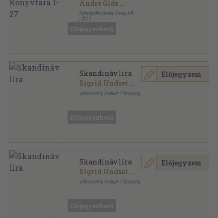
André Gide
...
Metropolis Media Group Kft.
,
2011
Fűzött keménykötés
,
8900
oldal
Előjegyezhető
Irodalmi Nobel-díjasok Könyvtára sorozat
Skandináv líra
Előjegyzem
Sigrid Undset
...
Vörösmarty Irodalmi Társaság
Varrott papírkötés
,
180
oldal
Előjegyezhető
Skandináv líra
Előjegyzem
Sigrid Undset
...
Vörösmarty Irodalmi Társaság
Félvászon
,
180
oldal
Előjegyezhető