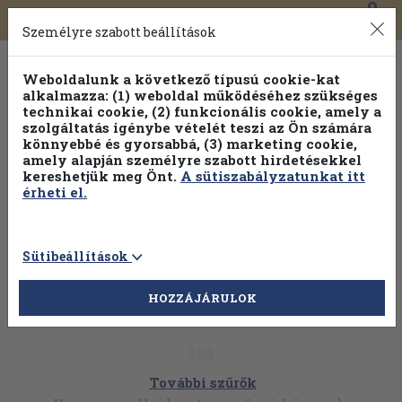
0
Toggle
Főmenü
Könyveink
navigation
Személyre szabott beállítások
Weboldalunk a következő típusú cookie-kat
alkalmazza: (1) weboldal működéséhez szükséges
technikai cookie, (2) funkcionális cookie, amely a
szolgáltatás igénybe vételét teszi az Ön számára
könnyebbé és gyorsabbá, (3) marketing cookie,
amely alapján személyre szabott hirdetésekkel
kereshetjük meg Önt.
A sütiszabályzatunkat itt
érheti el.
Sütibeállítások
HOZZÁJÁRULOK
További szűrők