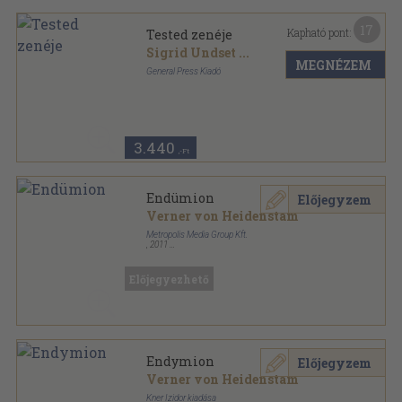
17
Kapható pont:
Tested zenéje
Sigrid Undset
...
MEGNÉZEM
General Press Kiadó
Bársony
,
63
oldal
Szép versek, szép köntösben sorozat
3.440
,-Ft
Endümion
Előjegyzem
Verner von Heidenstam
Metropolis Media Group Kft.
,
2011
Fűzött keménykötés
,
249
oldal
Irodalmi Nobel-díjasok Könyvtára sorozat
Előjegyezhető
Endymion
Előjegyzem
Verner von Heidenstam
Kner Izidor kiadása