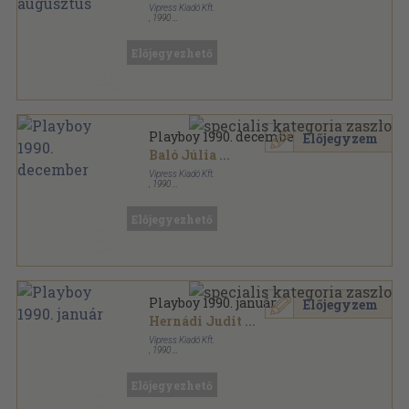
Vipress Kiadó Kft.
,
1990
Tűzött kötés
,
118
oldal
Playboy sorozat
Előjegyezhető
Playboy 1990. december
Előjegyzem
Baló Júlia
...
Vipress Kiadó Kft.
,
1990
Tűzött kötés
,
150
oldal
Playboy sorozat
Előjegyezhető
Playboy 1990. január
Előjegyzem
Hernádi Judit
...
Vipress Kiadó Kft.
,
1990
Tűzött kötés
,
118
oldal
Playboy sorozat
Előjegyezhető