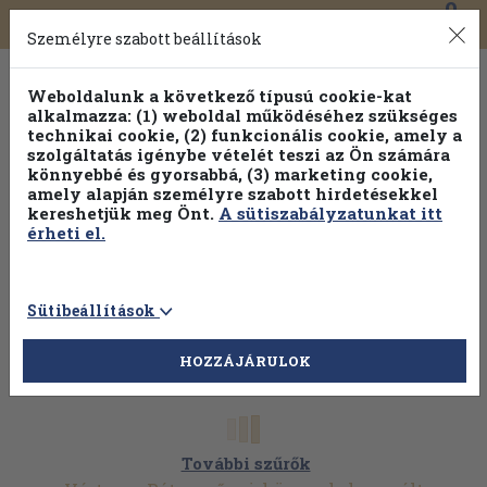
0
Toggle
Főmenü
Könyveink
navigation
Személyre szabott beállítások
Weboldalunk a következő típusú cookie-kat
alkalmazza: (1) weboldal működéséhez szükséges
technikai cookie, (2) funkcionális cookie, amely a
szolgáltatás igénybe vételét teszi az Ön számára
könnyebbé és gyorsabbá, (3) marketing cookie,
amely alapján személyre szabott hirdetésekkel
kereshetjük meg Önt.
A sütiszabályzatunkat itt
érheti el.
Sütibeállítások
HOZZÁJÁRULOK
További szűrők