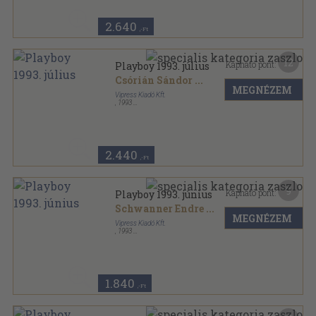
2.640
,-Ft
12
Kapható pont:
Playboy 1993. július
Csórián Sándor
...
MEGNÉZEM
Vipress Kiadó Kft.
,
1993
Tűzött kötés
,
118
oldal
Playboy sorozat
2.440
,-Ft
9
Kapható pont:
Playboy 1993. június
Schwanner Endre
...
MEGNÉZEM
Vipress Kiadó Kft.
,
1993
Tűzött kötés
,
118
oldal
Playboy sorozat
1.840
,-Ft