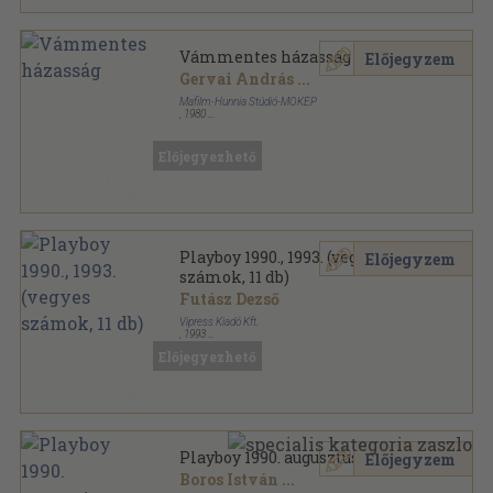
Vámmentes házasság
Előjegyzem
Gervai András
...
Mafilm-Hunnia Stúdió-MOKÉP
,
1980
Tűzött kötés
,
80
oldal
Előjegyezhető
Playboy 1990., 1993. (vegyes
Előjegyzem
számok, 11 db)
Futász Dezső
Vipress Kiadó Kft.
,
1993
Tűzött kötés
,
1320
oldal
Előjegyezhető
Playboy sorozat
Playboy 1990. augusztus
Előjegyzem
Boros István
...