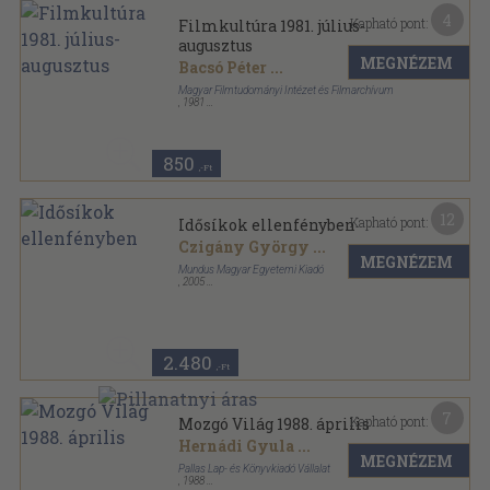
4
Kapható pont:
Filmkultúra 1981. július-
augusztus
MEGNÉZEM
Bacsó Péter
...
Magyar Filmtudományi Intézet és Filmarchívum
,
1981
Ragasztott papírkötés
,
110
oldal
Filmkultúra sorozat
850
,-Ft
12
Kapható pont:
Idősíkok ellenfényben
Czigány György
...
MEGNÉZEM
Mundus Magyar Egyetemi Kiadó
,
2005
Fűzött kemény papírkötés
,
251
oldal
2.480
,-Ft
7
Kapható pont:
Mozgó Világ 1988. április
Hernádi Gyula
...
MEGNÉZEM
Pallas Lap- és Könyvkiadó Vállalat
,
1988