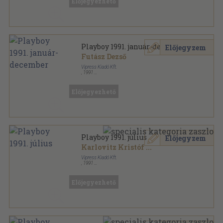
Előjegyezhető
Playboy 1991. január-december
Előjegyzem
Futász Dezső
Vipress Kiadó Kft.
,
1991
Tűzött kötés
,
1416
oldal
Playboy sorozat
Előjegyezhető
Playboy 1991. július
Előjegyzem
Karlovitz Kristóf
...
Vipress Kiadó Kft.
,
1991
Tűzött kötés
,
118
oldal
Playboy sorozat
Előjegyezhető