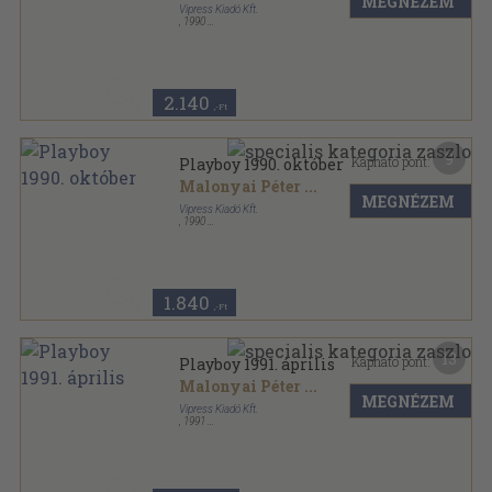
MEGNÉZEM
Vipress Kiadó Kft.
,
1990
Tűzött kötés
,
118
oldal
Playboy sorozat
2.140
,-Ft
9
Kapható pont:
Playboy 1990. október
Malonyai Péter
...
MEGNÉZEM
Vipress Kiadó Kft.
,
1990
Tűzött kötés
,
134
oldal
Playboy sorozat
1.840
,-Ft
13
Kapható pont:
Playboy 1991. április
Malonyai Péter
...
MEGNÉZEM
Vipress Kiadó Kft.
,
1991
Tűzött kötés
,
118
oldal
Playboy sorozat