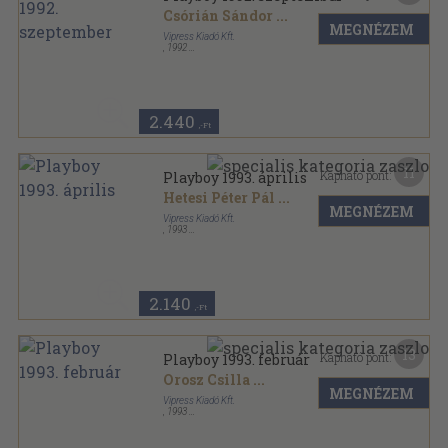
Csórián Sándor
...
MEGNÉZEM
Vipress Kiadó Kft.
,
1992
Tűzött kötés
,
118
oldal
Playboy sorozat
2.440
,-Ft
11
Kapható pont:
Playboy 1993. április
Hetesi Péter Pál
...
MEGNÉZEM
Vipress Kiadó Kft.
,
1993
Tűzött kötés
,
118
oldal
Playboy sorozat
2.140
,-Ft
13
Kapható pont:
Playboy 1993. február
Orosz Csilla
...
MEGNÉZEM
Vipress Kiadó Kft.
,
1993
Tűzött kötés
,
118
oldal
Playboy sorozat