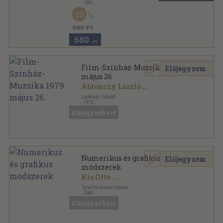
,
1981
Ragasztott papírkötés
,
193
oldal
30
Olvasó nép sorozat
980 Ft
680
,-Ft
Film-Színház-Muzsika 1979.
Előjegyzem
május 26.
Ablonczy László
...
Lapkiadó Vállalat
,
1979
Tűzött kötés
,
31
oldal
Előjegyezhető
Film-Színház-Muzsika sorozat
Numerikus és grafikus
Előjegyzem
módszerek
Kis Ottó
...
Tankönyvkiadó Vállalat
,
1966
Tűzött kötés
,
250
oldal
Előjegyezhető