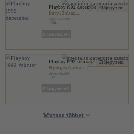
Playboy 1992. december
Előjegyzem
Bátyi Zoltán
...
Vipress Kiadó Kft.
,
1992
Tűzött kötés
,
126
oldal
Playboy sorozat
Előjegyezhető
Playboy 1992. február
Előjegyzem
Nyerges András
...
Vipress Kiadó Kft.
,
1992
Tűzött kötés
,
118
oldal
Playboy sorozat
Előjegyezhető
Mutass többet