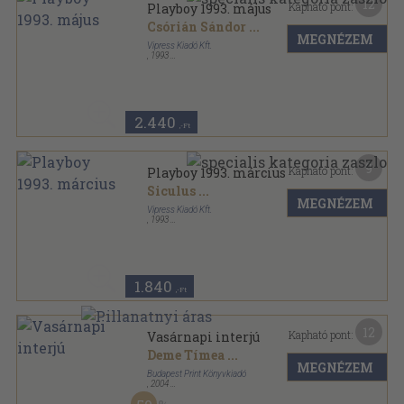
12
Kapható pont:
Playboy 1993. május
Csórián Sándor
...
MEGNÉZEM
Vipress Kiadó Kft.
,
1993
Tűzött kötés
,
118
oldal
Playboy sorozat
2.440
,-Ft
9
Kapható pont:
Playboy 1993. március
Siculus
...
MEGNÉZEM
Vipress Kiadó Kft.
,
1993
Tűzött kötés
,
118
oldal
Playboy sorozat
1.840
,-Ft
12
Kapható pont:
Vasárnapi interjú
Deme Tímea
...
MEGNÉZEM
Budapest Print Könyvkiadó
,
2004
Ragasztott papírkötés
,
190
oldal