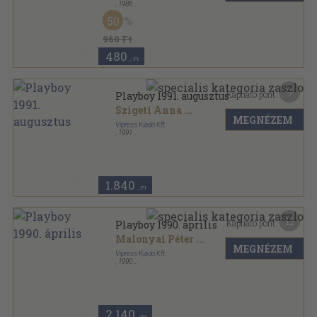
,
1986
Ragasztott papírkötés
,
230
oldal
50
960 Ft
480
,-Ft
9
Kapható pont:
Playboy 1991. augusztus
Szigeti Anna
...
MEGNÉZEM
Vipress Kiadó Kft.
,
1991
Tűzött kötés
,
118
oldal
Playboy sorozat
1.840
,-Ft
11
Kapható pont:
Playboy 1990. április
Malonyai Péter
...
MEGNÉZEM
Vipress Kiadó Kft.
,
1990
Tűzött kötés
,
118
oldal
Playboy sorozat
2.140
,-Ft