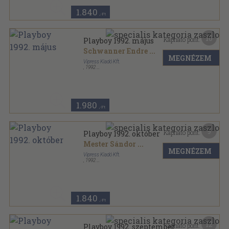
1.840
,-Ft
10
Kapható pont:
Playboy 1992. május
Schwanner Endre
...
MEGNÉZEM
Vipress Kiadó Kft.
,
1992
Tűzött kötés
,
118
oldal
Playboy sorozat
1.980
,-Ft
9
Kapható pont:
Playboy 1992. október
Mester Sándor
...
MEGNÉZEM
Vipress Kiadó Kft.
,
1992
Tűzött kötés
,
118
oldal
Playboy sorozat
1.840
,-Ft
12
Kapható pont:
Playboy 1992. szeptember