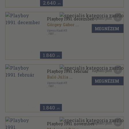
2.640
,-Ft
9
Kapható pont:
Playboy 1991. december
Görgey Gábor
...
MEGNÉZEM
Vipress Kiadó Kft.
,
1991
Tűzött kötés
,
150
oldal
Playboy sorozat
1.840
,-Ft
9
Kapható pont:
Playboy 1991. február
Baló Júlia
...
MEGNÉZEM
Vipress Kiadó Kft.
,
1991
Tűzött kötés
,
118
oldal
Playboy sorozat
1.840
,-Ft
12
Kapható pont:
Playboy 1991. november