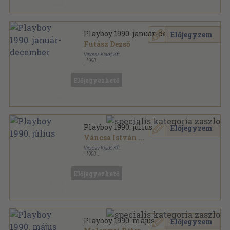
Playboy 1990. január-december
Előjegyzem
Futász Dezső
Vipress Kiadó Kft.
,
1990
Tűzött kötés
,
1416
oldal
Playboy sorozat
Előjegyezhető
Playboy 1990. július
Előjegyzem
Váncsa István
...
Vipress Kiadó Kft.
,
1990
Tűzött kötés
,
118
oldal
Playboy sorozat
Előjegyezhető
Playboy 1990. május
Előjegyzem