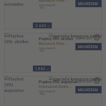
Malonyai Péter
...
MEGNÉZEM
Vipress Kiadó Kft.
,
1991
Tűzött kötés
,
118
oldal
Playboy sorozat
2.440
,-Ft
9
Kapható pont:
Playboy 1991. október
Malonyai Péter
...
MEGNÉZEM
Vipress Kiadó Kft.
,
1991
Tűzött kötés
,
118
oldal
Playboy sorozat
1.840
,-Ft
9
Kapható pont:
Playboy 1992. augusztus
Schwanner Endre
...
MEGNÉZEM
Vipress Kiadó Kft.
,
1992
Tűzött kötés
,
118
oldal
Playboy sorozat