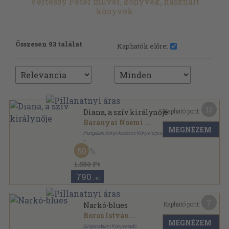
Vértessy Péter művei, könyvek, használt
könyvek
Összesen 93 találat
Kaphatók előre:
12
Kapható pont:
Diana, a szív királynője
Baranyai Noémi
...
MEGNÉZEM
Hungalibri Könyvkiadó és Könyvterjesztő Kft.
Ragasztott kemény papírkötés
,
160
oldal
50
1.580 Ft
790
,-Ft
7
Kapható pont:
Narkó-blues
Boros István
...
MEGNÉZEM
Szépirodalmi Könyvkiadó