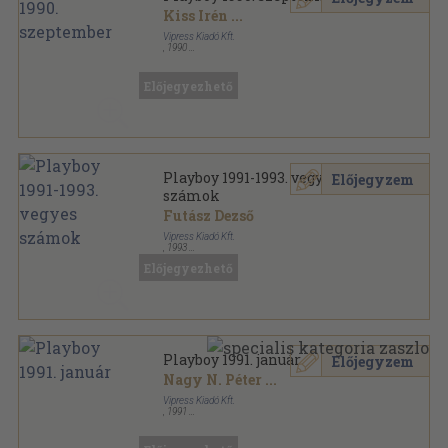
Kiss Irén
...
Vipress Kiadó Kft.
,
1990
Tűzött kötés
,
118
oldal
Playboy sorozat
Előjegyezhető
Playboy 1991-1993. vegyes
Előjegyzem
számok
Futász Dezső
Vipress Kiadó Kft.
,
1993
Tűzött kötés
,
1180
oldal
Előjegyezhető
Playboy sorozat
Playboy 1991. január
Előjegyzem
Nagy N. Péter
...
Vipress Kiadó Kft.
,
1991
Tűzött kötés
,
118
oldal
Playboy sorozat