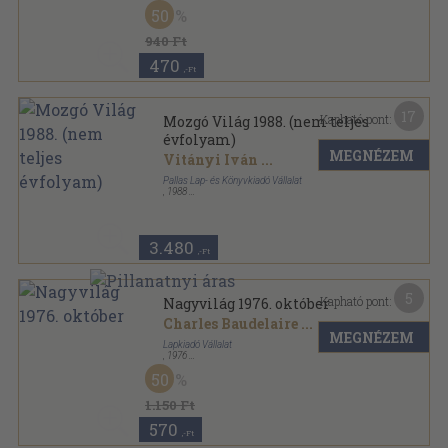
Ragasztott papírkötés
,
128
oldal
50
Mozgó Világ sorozat
940 Ft
470
,-Ft
17
Kapható pont:
Mozgó Világ 1988. (nem teljes
évfolyam)
MEGNÉZEM
Vitányi Iván
...
Pallas Lap- és Könyvkiadó Vállalat
,
1988
Ragasztott papírkötés
,
1408
oldal
Mozgó Világ sorozat
3.480
,-Ft
5
Kapható pont:
Nagyvilág 1976. október
Charles Baudelaire
...
MEGNÉZEM
Lapkiadó Vállalat
,
1976
Fűzött papírkötés
,
156
oldal
50
Nagyvilág sorozat
1.150 Ft
570
,-Ft