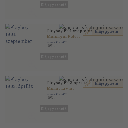
Előjegyezhető
Playboy 1991. szeptember
Előjegyzem
Malonyai Péter
...
Vipress Kiadó Kft.
,
1991
Tűzött kötés
,
118
oldal
Playboy sorozat
Előjegyezhető
Playboy 1992. április
Előjegyzem
Mohás Lívia
...
Vipress Kiadó Kft.
,
1992
Tűzött kötés
,
118
oldal
Playboy sorozat
Előjegyezhető