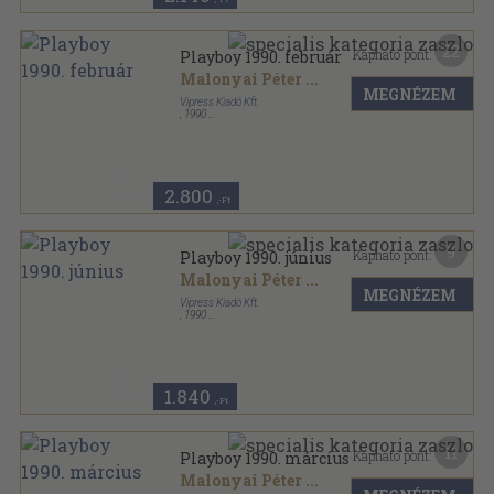
22
Kapható pont:
Playboy 1990. február
Malonyai Péter
...
MEGNÉZEM
Vipress Kiadó Kft.
,
1990
Tűzött kötés
,
118
oldal
Playboy sorozat
2.800
,-Ft
9
Kapható pont:
Playboy 1990. június
Malonyai Péter
...
MEGNÉZEM
Vipress Kiadó Kft.
,
1990
Tűzött kötés
,
118
oldal
Playboy sorozat
1.840
,-Ft
11
Kapható pont:
Playboy 1990. március
Malonyai Péter
...