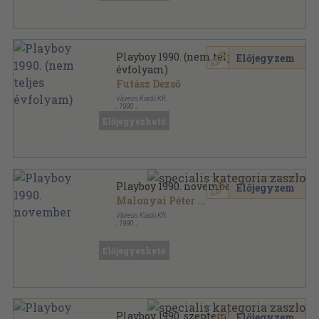
Playboy 1990. (nem teljes
Előjegyzem
évfolyam)
Futász Dezső
Vipress Kiadó Kft.
,
1990
Tűzött kötés
,
1366
oldal
Előjegyezhető
Playboy sorozat
Playboy 1990. november
Előjegyzem
Malonyai Péter
...
Vipress Kiadó Kft.
,
1990
Tűzött kötés
,
118
oldal
Playboy sorozat
Előjegyezhető
Playboy 1990. szeptember
Előjegyzem