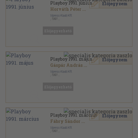
Playboy 1991. június
Előjegyzem
Horváth Péter
...
Vipress Kiadó Kft.
,
1991
Tűzött kötés
,
118
oldal
Playboy sorozat
Előjegyezhető
Playboy 1991. május
Előjegyzem
Gáspár András
...
Vipress Kiadó Kft.
,
1991
Tűzött kötés
,
118
oldal
Playboy sorozat
Előjegyezhető
Playboy 1991. március
Előjegyzem
Fábry Sándor
...
Vipress Kiadó Kft.
,
1991
Tűzött kötés
,
118
oldal
Playboy sorozat