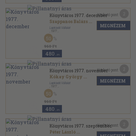
2
Kapható pont:
Könyvtáros 1977. december
Szappanos Balázs
...
MEGNÉZEM
Lapkiadó Vállalat
,
1977
Tűzött kötés
,
64
oldal
50
Könyvtáros sorozat
960 Ft
480
,-Ft
2
Kapható pont:
Könyvtáros 1977. november
Kókay György
...
MEGNÉZEM
Lapkiadó Vállalat
,
1977
Tűzött kötés
,
63
oldal
50
Könyvtáros sorozat
960 Ft
480
,-Ft
2
Kapható pont:
Könyvtáros 1977. szeptember
Péter László
...