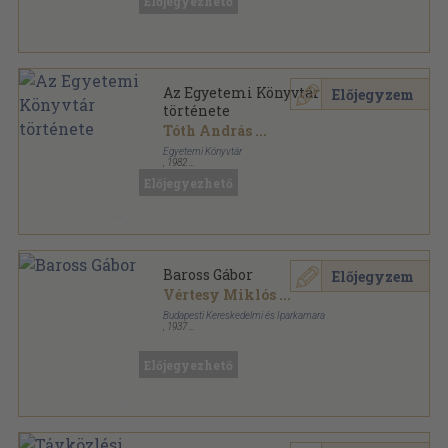
Előjegyezhető
Az Egyetemi Könyvtár
Előjegyzem
története
Tóth András
...
Egyetemi Könyvtár
,
1982
Ragasztott papírkötés
,
585
oldal
Előjegyezhető
Baross Gábor
Előjegyzem
Vértesy Miklós
...
Budapesti Kereskedelmi és Iparkamara
,
1937
Könyvkötői papírkötés
,
184
oldal
Előjegyezhető