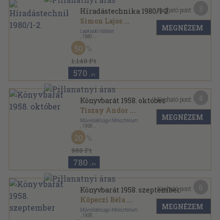
3
Kapható pont:
Híradástechnika 1980/1-2.
Simon Lajos
...
MEGNÉZEM
Lapkiadó Vállalat
,
1980
Ragasztott papírkötés
,
80
oldal
50
Híradástechnika sorozat
1.140 Ft
570
,-Ft
4
Kapható pont:
Könyvbarát 1958. október
Tiszay Andor
...
MEGNÉZEM
Művelődésügyi Minisztérium
,
1958
Tűzött kötés
,
47
oldal
20
Könyvbarát sorozat
980 Ft
780
,-Ft
6
Kapható pont:
Könyvbarát 1958. szeptember
Köpeczi Béla
...
MEGNÉZEM
Művelődésügyi Minisztérium
,
1958