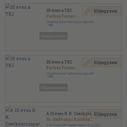
35 éves a TKI
Előjegyzem
Farkas Ferenc
...
Híradástechnikai Tudományos Egyesület
,
1985
Könyvkötői papírkötés
,
443
oldal
Előjegyezhető
35 éves a TKI
Előjegyzem
Farkas Ferenc
...
Híradástechnikai Tudományos Egyesület
,
1985
Ragasztott papírkötés
,
443
oldal
Előjegyezhető
A 15 éves R. K. Cserkészcsapat
Előjegyzem
Dr. Radványi Kálmán
...
II. ker. Érseki Kath. Reálgimnázium 26. sz. R. K.