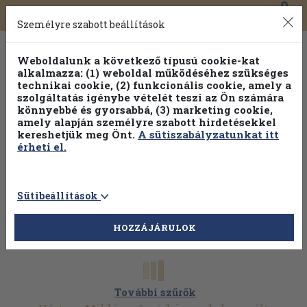
0
Toggle
Főmenü
Könyveink
navigation
Személyre szabott beállítások
Weboldalunk a következő típusú cookie-kat
alkalmazza: (1) weboldal működéséhez szükséges
technikai cookie, (2) funkcionális cookie, amely a
szolgáltatás igénybe vételét teszi az Ön számára
könnyebbé és gyorsabbá, (3) marketing cookie,
amely alapján személyre szabott hirdetésekkel
kereshetjük meg Önt.
A sütiszabályzatunkat itt
érheti el.
Sütibeállítások
HOZZÁJÁRULOK
További szűrők