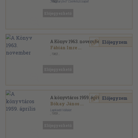
"Magyar jövő" Cserkészcsapat
,
1927
Varrott papírkötés
,
56
oldal
Előjegyezhető
A Könyv 1963. november
Előjegyzem
Fábián Imre
...
,
1963
Tűzött kötés
,
32
oldal
A Könyv sorozat
Előjegyezhető
A könyvtáros 1959. április
Előjegyzem
Bókay János
...
Lapkiadó Vállalat
,
1959
Tűzött kötés
,
79
oldal
A Könyvtáros sorozat
Előjegyezhető