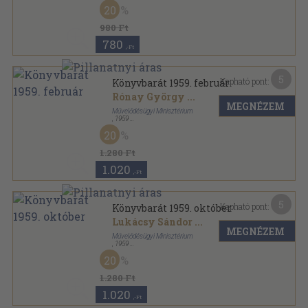
Tűzött kötés
,
47
oldal
20
Könyvbarát sorozat
980 Ft
780
,-Ft
5
Kapható pont:
Könyvbarát 1959. február
Rónay György
...
MEGNÉZEM
Művelődésügyi Minisztérium
,
1959
Tűzött kötés
,
48
oldal
20
Könyvbarát sorozat
1.280 Ft
1.020
,-Ft
5
Kapható pont:
Könyvbarát 1959. október
Lukácsy Sándor
...
MEGNÉZEM
Művelődésügyi Minisztérium
,
1959
Tűzött kötés
,
48
oldal
20
Könyvbarát sorozat
1.280 Ft
1.020
,-Ft