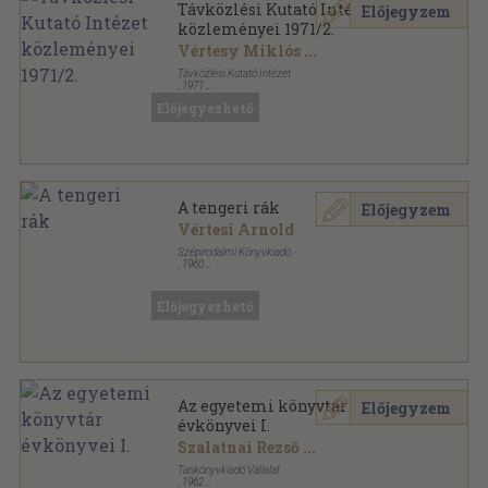
Távközlési Kutató Intézet
Előjegyzem
közleményei 1971/2.
Vértesy Miklós
...
Távközlési Kutató Intézet
,
1971
Ragasztott papírkötés
,
135
oldal
Előjegyezhető
Távközlési Kutató Intézet közleményei sorozat
A tengeri rák
Előjegyzem
Vértesi Arnold
Szépirodalmi Könyvkiadó
,
1960
Könyvkötői kötés
,
427
oldal
Előjegyezhető
Az egyetemi könyvtár
Előjegyzem
évkönyvei I.
Szalatnai Rezső
...
Tankönyvkiadó Vállalat
,
1962