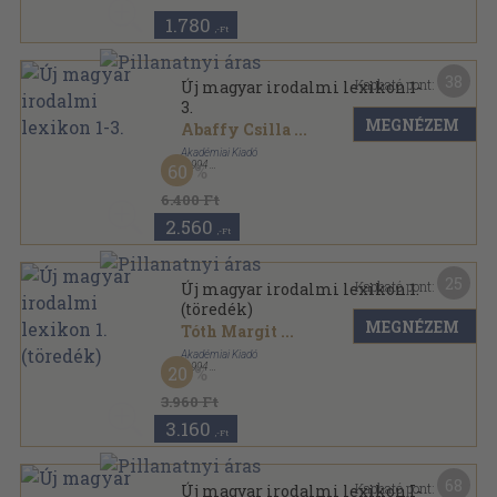
1.780
,-Ft
38
Kapható pont:
Új magyar irodalmi lexikon 1-
3.
MEGNÉZEM
Abaffy Csilla
...
Akadémiai Kiadó
,
1994
60
Fűzött keménykötés
,
2332
oldal
Új magyar irodalmi lexikon sorozat
6.400 Ft
2.560
,-Ft
25
Kapható pont:
Új magyar irodalmi lexikon 1.
(töredék)
MEGNÉZEM
Tóth Margit
...
Akadémiai Kiadó
,
1994
20
Fűzött keménykötés
,
738
oldal
Új magyar irodalmi lexikon sorozat
3.960 Ft
3.160
,-Ft
68
Kapható pont:
Új magyar irodalmi lexikon I-