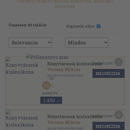
Vértesy Miklós művei, könyvek, használt
könyvek
Összesen 93 találat
Kaphatók előre:
7
Kapható pont:
Könyvtárosok kislexikona
Vértesy Miklós
MEGNÉZEM
Múzsák Közművelődési Kiadó
,
1987
Ragasztott papírkötés
,
249
oldal
50
2.900 Ft
1.450
,-Ft
15
Kapható pont:
Könyvtárosok kislexikona
Vértesy Miklós
MEGNÉZEM
Múzsák Közművelődési Kiadó