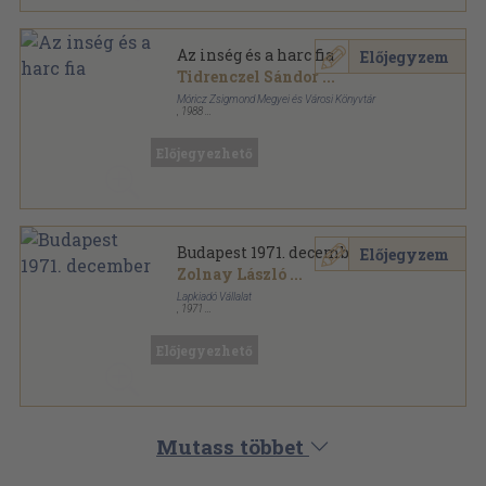
Az inség és a harc fia
Előjegyzem
Tidrenczel Sándor
...
Móricz Zsigmond Megyei és Városi Könyvtár
,
1988
Ragasztott papírkötés
,
315
oldal
Szabolcsi Téka sorozat
Előjegyezhető
Budapest 1971. december
Előjegyzem
Zolnay László
...
Lapkiadó Vállalat
,
1971
Varrott papírkötés
,
48
oldal
Budapest sorozat
Előjegyezhető
Mutass többet