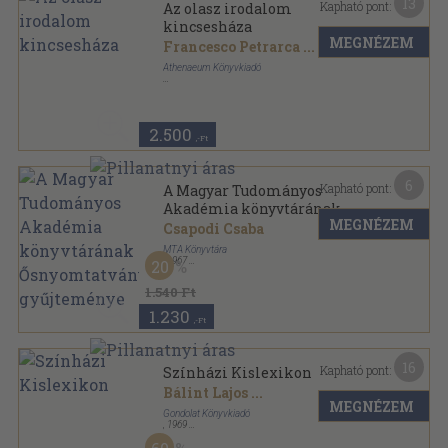
13
Kapható pont:
Az olasz irodalom
kincsesháza
MEGNÉZEM
Francesco Petrarca
...
Athenaeum Könyvkiadó
Félvászon
,
362
oldal
Az Európai Irodalom Kincsesháza sorozat
2.500
,-Ft
6
Kapható pont:
A Magyar Tudományos
Akadémia könyvtárának
MEGNÉZEM
Ősnyomtatvány-gyűjteménye
Csapodi Csaba
MTA Könyvtára
,
1967
20
Tűzött kötés
,
36
oldal
A Magyar Tudományos Akadémia Közleményei
1.540 Ft
sorozat
1.230
,-Ft
16
Kapható pont:
Színházi Kislexikon
Bálint Lajos
...
MEGNÉZEM
Gondolat Könyvkiadó
,
1969
Vászon
,
535
oldal