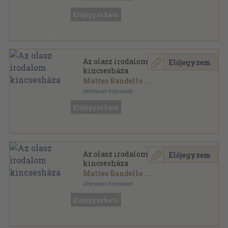
Vászon
,
362
oldal
Előjegyezhető
Az Európai Irodalom Kincsesháza sorozat
Az olasz irodalom
Előjegyzem
kincsesháza
Matteo Bandello
...
Athenaeum Könyvkiadó
Aranyozott gerincű kiadói vászonkötés
,
362
oldal
Előjegyezhető
Az Európai Irodalom Kincsesháza sorozat
Az olasz irodalom
Előjegyzem
kincsesháza
Matteo Bandello
...
Athenaeum Könyvkiadó
Aranyozott gerincű kiadói vászonkötés
,
362
oldal
Előjegyezhető
Az Európai Irodalom Kincsesháza sorozat