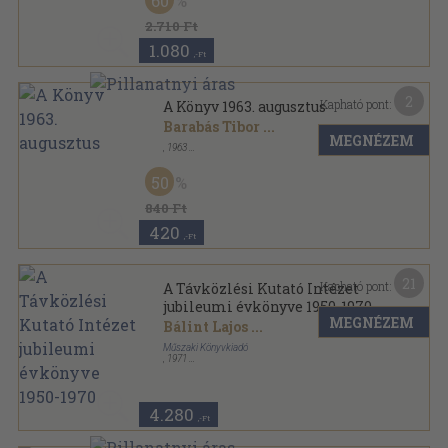
60
2.710 Ft
1.080
,-Ft
2
Kapható pont:
A Könyv 1963. augusztus
Barabás Tibor
...
MEGNÉZEM
,
1963
Tűzött kötés
,
32
oldal
A Könyv sorozat
50
840 Ft
420
,-Ft
21
Kapható pont:
A Távközlési Kutató Intézet
jubileumi évkönyve 1950-1970
MEGNÉZEM
Bálint Lajos
...
Műszaki Könyvkiadó
,
1971
Fűzött keménykötés
,
392
oldal
4.280
,-Ft