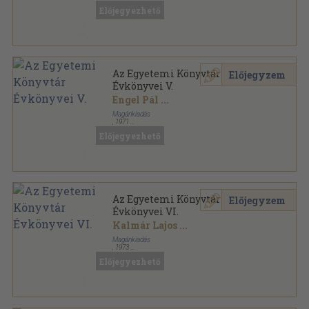
Fűzött papírkötés
,
222
oldal
Előjegyezhető
Az Egyetemi Könyvtár Évkönyvei sorozat
Az Egyetemi Könyvtár
Előjegyzem
Évkönyvei V.
Engel Pál
...
Magánkiadás
,
1971
Fűzött papírkötés
,
382
oldal
Előjegyezhető
Az Egyetemi Könyvtár Évkönyvei sorozat
Az Egyetemi Könyvtár
Előjegyzem
Évkönyvei VI.
Kalmár Lajos
...
Magánkiadás
,
1973
Fűzött papírkötés
,
266
oldal
Előjegyezhető
Az Egyetemi Könyvtár Évkönyvei sorozat