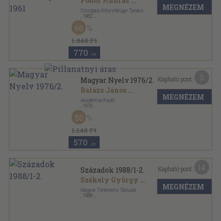
Fodor András
...
MEGNÉZEM
Országos Könyvtárügyi Tanács
,
1962
Könyvkötői kötés
,
205
oldal
60
Könyvtárosok tapasztalatcseréje sorozat
1.940 Ft
770
,-Ft
3
Kapható pont:
Magyar Nyelv 1976/2.
Balázs János
...
MEGNÉZEM
Akadémiai Kiadó
,
1976
Fűzött papírkötés
,
125
oldal
50
Magyar Nyelv sorozat
1.140 Ft
570
,-Ft
14
Kapható pont:
Századok 1988/1-2.
Székely György
...
MEGNÉZEM
Magyar Történelmi Társulat
,
1988
Ragasztott papírkötés
,
281
oldal
Századok sorozat