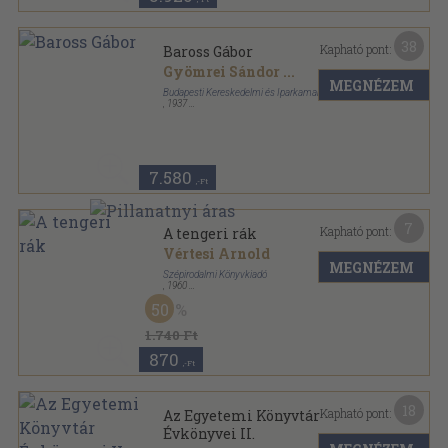
38
Kapható pont:
Baross Gábor
Gyömrei Sándor
...
MEGNÉZEM
Budapesti Kereskedelmi és Iparkamara
,
1937
Félvászon
,
184
oldal
7.580
,-Ft
7
Kapható pont:
A tengeri rák
Vértesi Arnold
MEGNÉZEM
Szépirodalmi Könyvkiadó
,
1960
Félvászon
,
427
oldal
50
1.740 Ft
870
,-Ft
18
Kapható pont:
Az Egyetemi Könyvtár
Évkönyvei II.