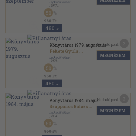
MEGNÉZEM
Lapkiadó Vállalat
,
1977
Tűzött kötés
,
64
oldal
50
Könyvtáros sorozat
960 Ft
480
,-Ft
2
Kapható pont:
Könyvtáros 1979. augusztus
Fekete Gyula
...
MEGNÉZEM
Lapkiadó Vállalat
,
1979
Tűzött kötés
,
64
oldal
50
Könyvtáros sorozat
960 Ft
480
,-Ft
2
Kapható pont:
Könyvtáros 1984. május
Szappanos Balázs
...
MEGNÉZEM
Lapkiadó Vállalat
,
1984
Tűzött kötés
,
64
oldal
50
Könyvtáros sorozat
960 Ft