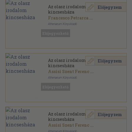
Az olasz irodalom
Előjegyzem
kincsesháza
Francesco Petrarca
...
Athenaeum Könyvkiadó
Félvászon
,
362
oldal
Előjegyezhető
Az Európai Irodalom Kincsesháza sorozat
Az olasz irodalom
Előjegyzem
kincsesháza
Assisi Szent Ferenc
...
Athenaeum Könyvkiadó
Fűzött keménykötés
,
362
oldal
Előjegyezhető
Az Európai Irodalom Kincsesháza sorozat
Az olasz irodalom
Előjegyzem
kincsesháza
Assisi Szent Ferenc
...
Athenaeum Könyvkiadó