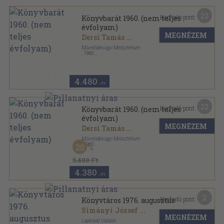
22
Kapható pont:
Könyvbarát 1960. (nem teljes
évfolyam)
MEGNÉZEM
Dersi Tamás
...
Művelődésügyi Minisztérium
,
1960
Könyvkötői kötés
,
527
oldal
Könyvbarát sorozat
4.480
,-Ft
22
Kapható pont:
Könyvbarát 1960. (nem teljes
évfolyam)
MEGNÉZEM
Dersi Tamás
...
Művelődésügyi Minisztérium
,
1960
20
Tűzött kötés
,
478
oldal
Könyvbarát sorozat
5.480 Ft
4.380
,-Ft
2
Kapható pont:
Könyvtáros 1976. augusztus
Simányi József
...
MEGNÉZEM
Lapkiadó Vállalat