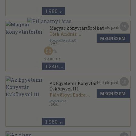
1.980
,-Ft
19
Kapható pont:
Magyar könyvtártörténet
Tóth András
...
MEGNÉZEM
Gondolat Könyvkiadó
,
1987
Vászon
,
542
oldal
50
2.480 Ft
1.240
,-Ft
10
Kapható pont:
Az Egyetemi Könyvtár
Évkönyvei III.
MEGNÉZEM
Pálvölgyi Endre
...
Magánkiadás
,
1966
Fűzött papírkötés
,
334
oldal
Az Egyetemi Könyvtár Évkönyvei sorozat
1.980
,-Ft