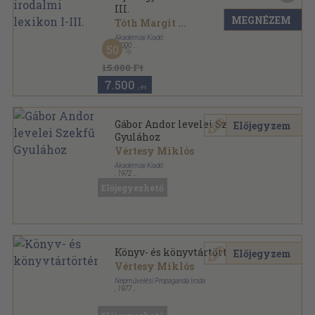
III.
MEGNÉZEM
Tóth Margit
...
Akadémiai Kiadó
,
2000
50
Fűzött kemény papírkötés
,
2512
oldal
Új magyar irodalmi lexikon sorozat
15.000 Ft
7.500
,-Ft
Gábor Andor levelei Szekfű
Előjegyzem
Gyulához
Vértesy Miklós
Akadémiai Kiadó
,
1972
Tűzött kötés
,
20
oldal
Előjegyezhető
A Budapesti Egyetemi Könyvtár kiadványai sorozat
Könyv- és könyvtártörténet
Előjegyzem
Vértesy Miklós
Népművelési Propaganda Iroda
,
1977
Tűzött kötés
,
55
oldal