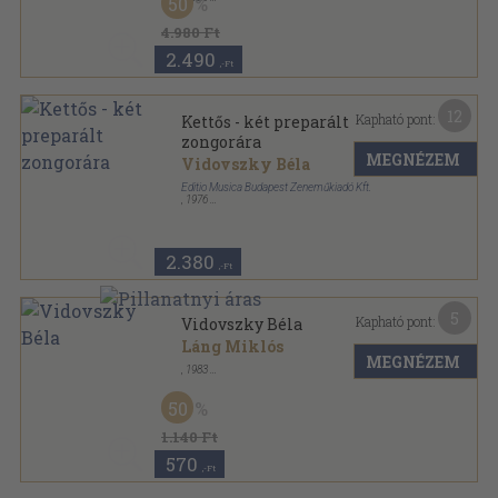
50
Félvászon
,
100
oldal
4.980 Ft
2.490
,-Ft
12
Kapható pont:
Kettős - két preparált
zongorára
MEGNÉZEM
Vidovszky Béla
Editio Musica Budapest Zeneműkiadó Kft.
,
1976
Papírmappa
,
47
oldal
2.380
,-Ft
5
Kapható pont:
Vidovszky Béla
Láng Miklós
MEGNÉZEM
,
1983
Fűzött kemény papírkötés
,
91
oldal
Bibliotheca Bekesiensis sorozat
50
1.140 Ft
570
,-Ft