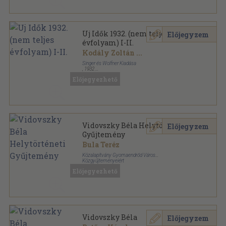
Uj Idők 1932. (nem teljes
Előjegyzem
évfolyam) I-II.
Kodály Zoltán
...
Singer és Wolfner Kiadása
,
1932
Könyvkötői kötés
,
1605
oldal
Előjegyezhető
Uj Idők sorozat
Vidovszky Béla Helytörténeti
Előjegyzem
Gyűjtemény
Bula Teréz
Közalapítvány Gyomaendrőd Város
Közgyűjteményeiért
Tűzött kötés
,
27
oldal
Előjegyezhető
Vidovszky Béla
Előjegyzem