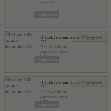
Szerzői kiadás
Tűzött kötés
,
224
oldal
Előjegyezhető
Uj Idők 1932. január-december
Előjegyzem
I-II.
Kodály Zoltán
...
Singer és Wolfner Kiadása
,
1932
Könyvkötői kötés
,
1636
oldal
Előjegyezhető
Uj Idők sorozat
Uj Idők 1932. január-december
Előjegyzem
I-II.
Kodály Zoltán
...
Singer és Wolfner Kiadása
,
1932
Könyvkötői kötés
,
1636
oldal
Előjegyezhető
Uj Idők sorozat