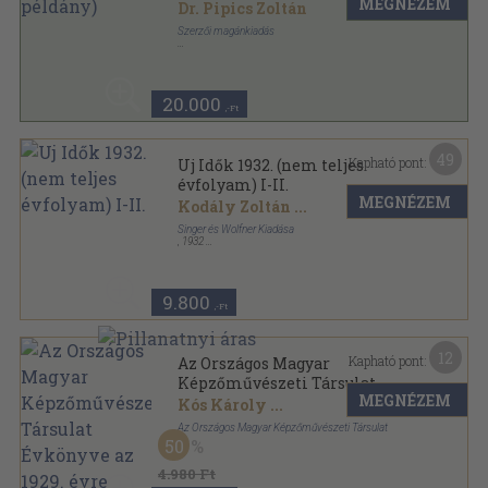
MEGNÉZEM
Dr. Pipics Zoltán
Szerzői magánkiadás
Fűzött papírkötés
,
224
oldal
20.000
,-Ft
49
Kapható pont:
Uj Idők 1932. (nem teljes
évfolyam) I-II.
MEGNÉZEM
Kodály Zoltán
...
Singer és Wolfner Kiadása
,
1932
Könyvkötői vászonkötés
,
1604
oldal
Uj Idők sorozat
9.800
,-Ft
12
Kapható pont:
Az Országos Magyar
Képzőművészeti Társulat
MEGNÉZEM
Évkönyve az 1929. évre
Kós Károly
...
Az Országos Magyar Képzőművészeti Társulat
50
Könyvkötői vászonkötés
,
190
oldal
Az Országos Magyar Képzőművészeti Társulat
4.980 Ft
Évkönyve sorozat