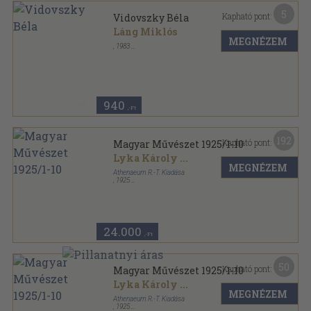
5
Kapható pont:
Vidovszky Béla
Láng Miklós
MEGNÉZEM
,
1983
Fűzött kemény papírkötés
,
143
oldal
Bibliotheca Bekesiensis sorozat
940
,-Ft
192
Kapható pont:
Magyar Művészet 1925/1-10
Lyka Károly
...
MEGNÉZEM
Athenaeum R.-T. Kiadása
,
1925
Félvászon
,
579
oldal
Magyar Művészet sorozat
24.000
,-Ft
50
Kapható pont:
Magyar Művészet 1925/1-10
Lyka Károly
...
MEGNÉZEM
Athenaeum R.-T. Kiadása
,
1925