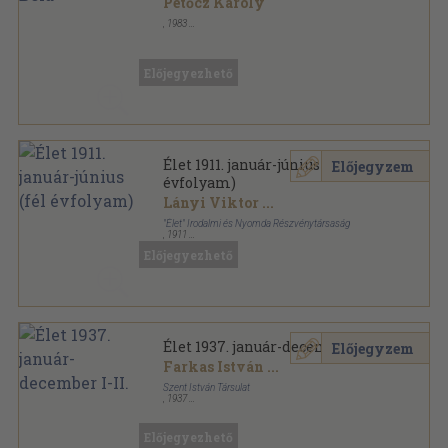
Petőcz Károly
,
1983
Tűzött kötés
,
30
oldal
Előjegyezhető
Élet 1911. január-június (fél
Előjegyzem
évfolyam)
Lányi Viktor
...
"Élet" Irodalmi és Nyomda Részvénytársaság
,
1911
Könyvkötői kötés
,
768
oldal
Előjegyezhető
Élet sorozat
Élet 1937. január-december I-II.
Előjegyzem
Farkas István
...
Szent István Társulat
,
1937
Könyvkötői kötés
,
1322
oldal
Élet sorozat
Előjegyezhető