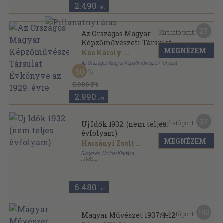
2.490
,-Ft
27
Kapható pont:
Az Országos Magyar
Képzőművészeti Társulat
MEGNÉZEM
Évkönyve az 1929. évre
Kós Károly
...
Az Országos Magyar Képzőművészeti Társulat
50
Vászon
,
190
oldal
Az Országos Magyar Képzőművészeti Társulat
5.980 Ft
Évkönyve sorozat
2.990
,-Ft
32
Kapható pont:
Uj Idők 1932. (nem teljes
évfolyam)
MEGNÉZEM
Harsányi Zsolt
...
Singer és Wolfner Kiadása
,
1932
Könyvkötői vászonkötés
,
579
oldal
Uj Idők sorozat
6.480
,-Ft
192
Kapható pont:
Magyar Művészet 1937/1-12.