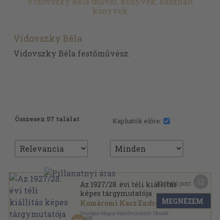
Vidovszky Béla művei, könyvek, használt
könyvek
Vidovszky Béla
Vidovszky Béla festőművész.
Összesen 57 találat
Kaphatók előre:
12
Kapható pont:
Az 1927/28. évi téli kiállítás
képes tárgymutatója
MEGNÉZEM
Komáromi Kacz Endre
Országos Magyar Képzőművészeti Társulat
,
1928