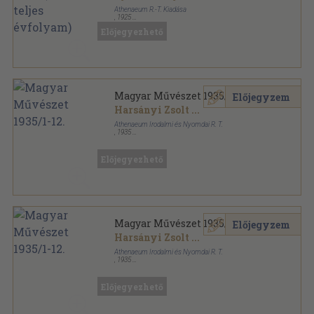
Athenaeum R.-T. Kiadása
,
1925
Aranyozott kiadói egész vászonkötés
,
579
oldal
Előjegyezhető
Magyar Művészet sorozat
Magyar Művészet 1935/1-12.
Előjegyzem
Harsányi Zsolt
...
Athenaeum Irodalmi és Nyomdai R. T.
,
1935
Könyvkötői kötés
,
383
oldal
Magyar Művészet sorozat
Előjegyezhető
Magyar Művészet 1935/1-12.
Előjegyzem
Harsányi Zsolt
...
Athenaeum Irodalmi és Nyomdai R. T.
,
1935
Félvászon
,
383
oldal
Magyar Művészet sorozat
Előjegyezhető