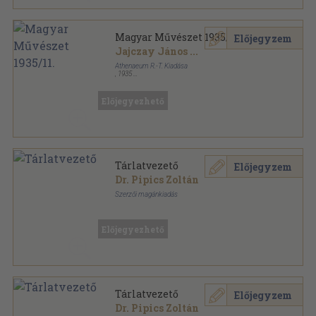
Magyar Művészet 1935/11.
Előjegyzem
Jajczay János
...
Athenaeum R.-T. Kiadása
,
1935
Félvászon
,
30
oldal
Magyar Művészet sorozat
Előjegyezhető
Tárlatvezető
Előjegyzem
Dr. Pipics Zoltán
Szerzői magánkiadás
Fűzött papírkötés
,
224
oldal
Előjegyezhető
Tárlatvezető
Előjegyzem
Dr. Pipics Zoltán