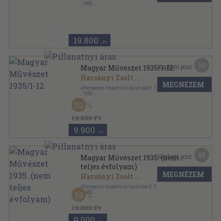
,
1935
Varrott papírkötés
,
383
oldal
Magyar Művészet sorozat
19.800
,-Ft
50
Kapható pont:
Magyar Művészet 1935/1-12.
Harsányi Zsolt
...
MEGNÉZEM
Athenaeum Irodalmi és Nyomdai R. T.
,
1935
Könyvkötői vászonkötés
,
383
oldal
50
Magyar Művészet sorozat
19.800 Ft
9.900
,-Ft
45
Kapható pont:
Magyar Művészet 1935. (nem
teljes évfolyam)
MEGNÉZEM
Harsányi Zsolt
...
Athenaeum Irodalmi és Nyomdai R. T.
,
1935
50
Könyvkötői kötés
,
381
oldal
Magyar Művészet sorozat
18.000 Ft
9.000