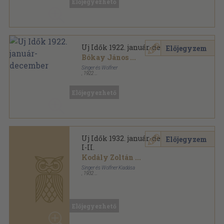
Előjegyezhető
Szabad Művészet sorozat
Uj Idők 1922. január-december
Előjegyzem
Bókay János
...
Singer és Wolfner
,
1922
Aranyozott kiadói félvászon
,
964
oldal
Uj Idők sorozat
Előjegyezhető
Uj Idők 1932. január-december
Előjegyzem
I-II.
Kodály Zoltán
...
Singer és Wolfner Kiadása
,
1932
Aranyozott kiadói egész vászonkötés
,
1636
oldal
Előjegyezhető
Uj Idők sorozat