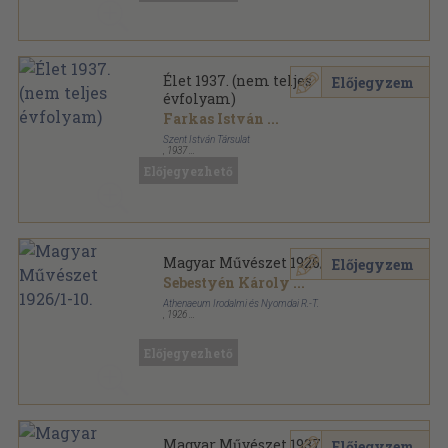
Élet 1937. (nem teljes
Előjegyzem
évfolyam)
Farkas István
...
Szent István Társulat
,
1937
Könyvkötői vászonkötés
,
1292
oldal
Előjegyezhető
Élet sorozat
Magyar Művészet 1926/1-10.
Előjegyzem
Sebestyén Károly
...
Athenaeum Irodalmi és Nyomdai R.-T.
,
1926
Aranyozott kiadói egész vászonkötés
,
599
oldal
Magyar Művészet sorozat
Előjegyezhető
Magyar Művészet 1937/1-12.
Előjegyzem