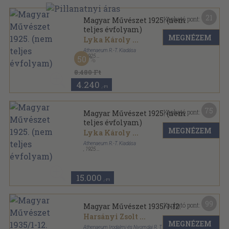
21
Kapható pont:
Magyar Művészet 1925. (nem
teljes évfolyam)
MEGNÉZEM
Lyka Károly
...
Athenaeum R.-T. Kiadása
,
1925
50
Könyvkötői kötés
,
300
oldal
Magyar Művészet sorozat
8.480 Ft
4.240
,-Ft
75
Kapható pont:
Magyar Művészet 1925. (nem
teljes évfolyam)
MEGNÉZEM
Lyka Károly
...
Athenaeum R.-T. Kiadása
,
1925
Könyvkötői vászonkötés
,
465
oldal
Magyar Művészet sorozat
15.000
,-Ft
99
Kapható pont:
Magyar Művészet 1935/1-12.
Harsányi Zsolt
...
MEGNÉZEM
Athenaeum Irodalmi és Nyomdai R. T.