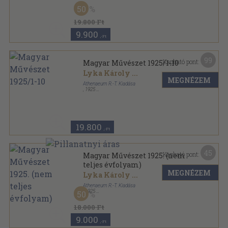
Könyvkötői vászonkötés
,
600
oldal
50
Magyar Művészet sorozat
19.800 Ft
9.900
,-Ft
99
Kapható pont:
Magyar Művészet 1925/1-10
Lyka Károly
...
MEGNÉZEM
Athenaeum R.-T. Kiadása
,
1925
Könyvkötői vászonkötés
,
600
oldal
Magyar Művészet sorozat
19.800
,-Ft
45
Kapható pont:
Magyar Művészet 1925. (nem
teljes évfolyam)
MEGNÉZEM
Lyka Károly
...
Athenaeum R.-T. Kiadása
,
1925
50
Könyvkötői kötés
,
652
oldal
Magyar Művészet sorozat
18.000 Ft
9.000
,-Ft