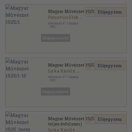
Magyar Művészet 1925/1.
Előjegyzem
Petrovics Elek
...
Athenaeum R.-T. Kiadása
,
1925
Fűzött papírkötés
,
60
oldal
Magyar Művészet sorozat
Előjegyezhető
Magyar Művészet 1925/1-10
Előjegyzem
Lyka Károly
...
Athenaeum R.-T. Kiadása
,
1925
Könyvkötői vászonkötés
,
600
oldal
Magyar Művészet sorozat
Előjegyezhető
Magyar Művészet 1925. (nem
Előjegyzem
teljes évfolyam)
Lyka Károly
...