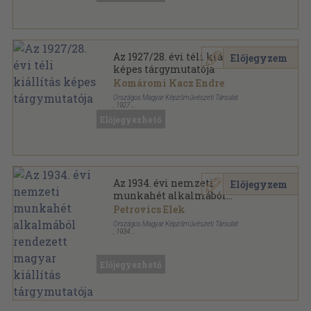
Az 1927/28. évi téli kiállítás
Előjegyzem
képes tárgymutatója
Komáromi Kacz Endre
Országos Magyar Képzőművészeti Társulat
,
1927
Tűzött kötés
,
100
oldal
Előjegyezhető
Az 1934. évi nemzeti
Előjegyzem
munkahét alkalmából
rendezett magyar kiállítás
Petrovics Elek
tárgymutatója
Országos Magyar Képzőművészeti Társulat
,
1934
Tűzött kötés
,
30
oldal
Előjegyezhető