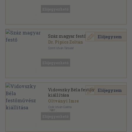
Könyvkötői vászonkötés
,
221
oldal
Előjegyezhető
Száz magyar festő
Előjegyzem
Dr. Pipics Zoltán
Szent István Társulat
Varrott papírkötés
,
221
oldal
Előjegyezhető
Vidovszky Béla festőművész
Előjegyzem
kiállítása
Oltványi Imre
Csók István Galéria
,
1961
Tűzött kötés
,
39
oldal
Előjegyezhető