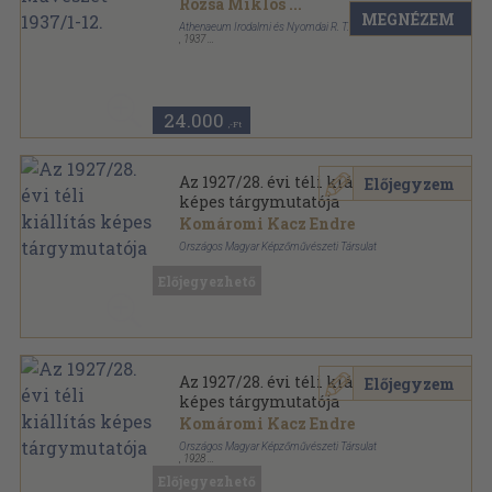
Rózsa Miklós
...
MEGNÉZEM
Athenaeum Irodalmi és Nyomdai R. T.
,
1937
Aranyozott kiadói félvászon
,
391
oldal
Magyar Művészet sorozat
24.000
,-Ft
Az 1927/28. évi téli kiállítás
Előjegyzem
képes tárgymutatója
Komáromi Kacz Endre
Országos Magyar Képzőművészeti Társulat
Tűzött kötés
,
100
oldal
Előjegyezhető
Az 1927/28. évi téli kiállítás
Előjegyzem
képes tárgymutatója
Komáromi Kacz Endre
Országos Magyar Képzőművészeti Társulat
,
1928
Félvászon
,
100
oldal
Előjegyezhető