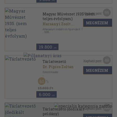
,-Ft
99
Kapható pont:
Magyar Művészet 1935. (nem
teljes évfolyam)
MEGNÉZEM
Harsányi Zsolt
...
Athenaeum Irodalmi és Nyomdai R. T.
,
1935
Vászon
,
372
oldal
Magyar Művészet sorozat
19.800
,-Ft
48
Kapható pont:
Tárlatvezető
Dr. Pipics Zoltán
MEGNÉZEM
Szerzői kiadás
Félbőr
,
224
oldal
60
15.000 Ft
6.000
,-Ft
100
Kapható pont:
Tárlatvezető (dedikált
példány)