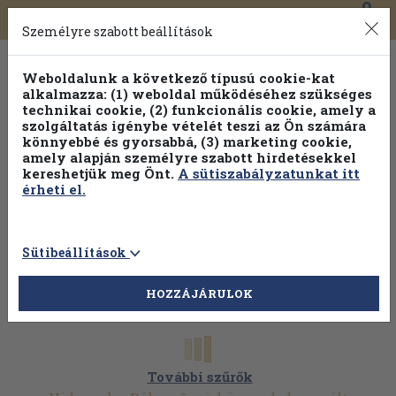
0
Toggle
Főmenü
Könyveink
navigation
Személyre szabott beállítások
Weboldalunk a következő típusú cookie-kat
alkalmazza: (1) weboldal működéséhez szükséges
technikai cookie, (2) funkcionális cookie, amely a
szolgáltatás igénybe vételét teszi az Ön számára
könnyebbé és gyorsabbá, (3) marketing cookie,
Válogasson több mint 30 000 kötet közül
amely alapján személyre szabott hirdetésekkel
Hobbi témakörökben
20% kedvezménnyel!
kereshetjük meg Önt.
A sütiszabályzatunkat itt
érheti el.
Sütibeállítások
HOZZÁJÁRULOK
További szűrők