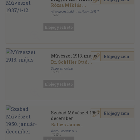
Rózsa Miklós
...
Athenaeum Irodalmi és Nyomdai R. T.
,
1937
Könyvkötői vászonkötés
,
391
oldal
Magyar Művészet sorozat
Előjegyezhető
Művészet 1913. május
Előjegyzem
Dr. Schiller Ottó
...
Singer és Wolfner
,
1913
Fűzött papírkötés
,
39
oldal
Művészet sorozat
Előjegyezhető
Szabad Művészet 1950. január-
Előjegyzem
december
Balázs János
...
Állami Lapkiadó N. V.
,
1950
Könyvkötői vászonkötés
,
520
oldal