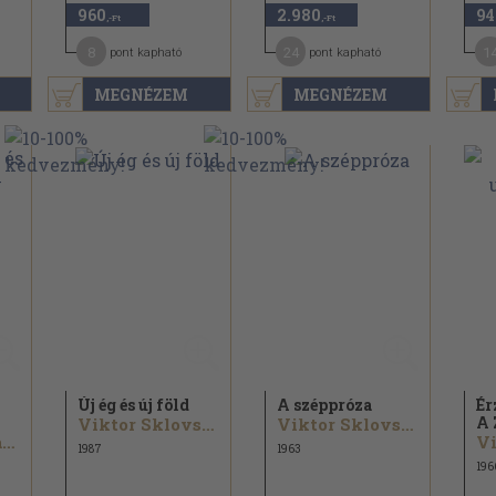
960
2.980
94
,-Ft
,-Ft
8
24
1
pont kapható
pont kapható
MEGNÉZEM
MEGNÉZEM
Új ég és új föld
A széppróza
Ér
A 
Viktor Sklovszkij...
Viktor Sklovszkij
Csingiz Ajtmatov...
1987
1963
196