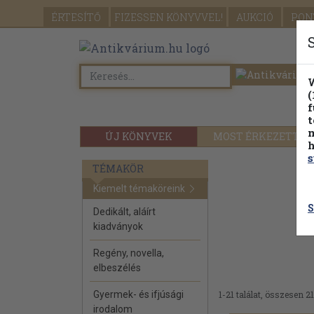
ÉRTESÍTŐ
FIZESSEN
KÖNYVVEL!
AUKCIÓ
PON
W
(
f
t
m
ÚJ KÖNYVEK
MOST ÉRKEZETT
h
s
TÉMAKÖR
Kiemelt témaköreink
S
Dedikált, aláírt
kiadványok
Regény, novella,
elbeszélés
Gyermek- és ifjúsági
1-21 találat, összesen 21
irodalom