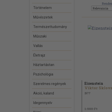
Rendez
Történelem
Művészetek
Természettudomány
Műszaki
Vallás
Életrajz
Háztartástan
Pszichológia
Eizenstein
Szerelmes regények
Akció, kaland
1977
Idegennyelv
1.980 Ft