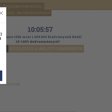
k: Régiségkereskedés.hu
A kosaram
HÍRLEVÉL
BELÉPÉS/REGISZTRÁCIÓ
MÉG
0
5000
Ft
10:05:56
)
ogasson több mint 1.000.000 kiadványunk közül
t
10-100% kedvezménnyel!
YOK
KÖTELEZŐ ÉS AJÁNLOTT OLVASMÁNYOK
lt könyvek