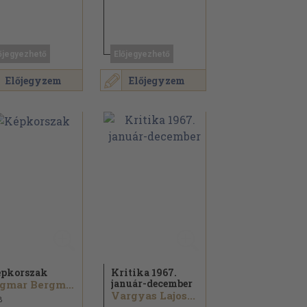
őjegyezhető
Előjegyezhető
Előjegyzem
Előjegyzem
pkorszak
Kritika 1967.
január-december
Ingmar Bergman...
Vargyas Lajos...
8