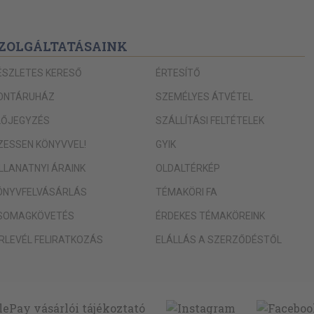
ZOLGÁLTATÁSAINK
ÉSZLETES KERESŐ
ÉRTESÍTŐ
ONTÁRUHÁZ
SZEMÉLYES ÁTVÉTEL
LŐJEGYZÉS
SZÁLLÍTÁSI FELTÉTELEK
IZESSEN KÖNYVVEL!
GYIK
ILLANATNYI ÁRAINK
OLDALTÉRKÉP
ÖNYVFELVÁSÁRLÁS
TÉMAKÖRI FA
SOMAGKÖVETÉS
ÉRDEKES TÉMAKÖREINK
ÍRLEVÉL FELIRATKOZÁS
ELÁLLÁS A SZERZŐDÉSTŐL