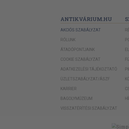
ANTIKVÁRIUM.HU
S
AKCIÓS SZABÁLYZAT
R
RÓLUNK
P
ÁTADÓPONTJAINK
E
COOKIE SZABÁLYZAT
F
ADATKEZELÉSI TÁJÉKOZTATÓ
P
ÜZLETSZABÁLYZAT/ÁSZF
K
KARRIER
C
BAGOLYMÚZEUM
H
VISSZATÉRÍTÉSI SZABÁLYZAT