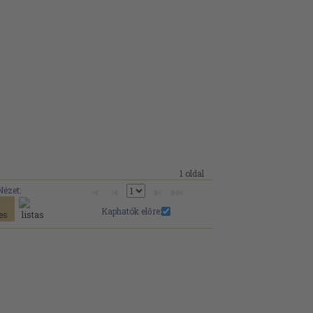
1 oldal
Nézet:
Kaphatók előre: