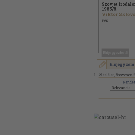
Szovjet Irodal
1985/
8.
1985
Előjegyezhető
Előjegyzem
1 - 21 találat, összesen 2
Rendez