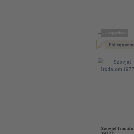
Előjegyezhető
Előjegyzem
Szovjet Irodal
1977/
1.