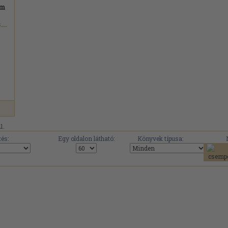
om
Viktor Sklovszkij...
1.
és:
Egy oldalon látható:
Könyvek típusa: