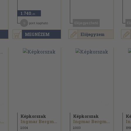
1.740
,-Ft
9
Előjegyezhető
El
pont kapható
MEGNÉZEM
Előjegyzem
Képkorszak
Képkorszak
Ké
Viktor Sklovszkij
Ingmar Bergman...
Ingmar Bergman...
2004
2003
199