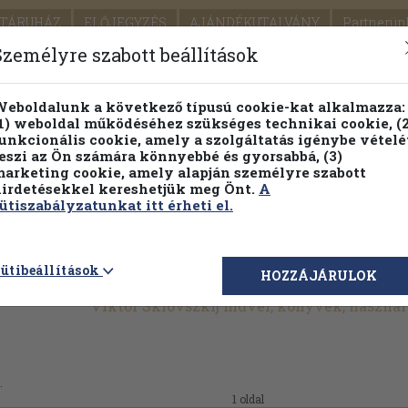
TÁRUHÁZ
ELŐJEGYZÉS
AJÁNDÉKUTALVÁNY
Partnerün
SZÁLLÍTÁS
SEGÍTSÉG
Személyre szabott beállítások
Részletes kereső
Témaköri fa
eboldalunk a következő típusú cookie-kat alkalmazza:
1) weboldal működéséhez szükséges technikai cookie, (2
Vál
unkcionális cookie, amely a szolgáltatás igénybe vételé
eszi az Ön számára könnyebbé és gyorsabbá, (3)
arketing cookie, amely alapján személyre szabott
PILLANATNYI ÁRAINK
FENNTARTHATÓ OLVASMÁN
irdetésekkel kereshetjük meg Önt.
A
ütiszabályzatunkat itt érheti el.
ütibeállítások
HOZZÁJÁRULOK
Viktor Sklovszkij művei, könyvek, haszná
.
1 oldal