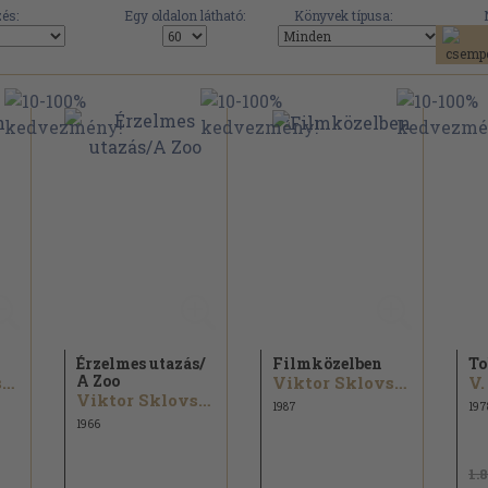
és:
Egy oldalon látható:
Könyvek típusa:
Érzelmes utazás/
Filmközelben
To
A Zoo
Viktor Sklovszkij
Viktor Sklovszkij
Viktor Sklovszkij
1987
197
1966
1.