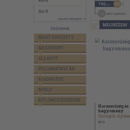
Krimi
60
790
,-Ft
Sci-fi
12
pont kapható
összes témakör >>
MEGNÉZEM
Szűrések
MOST ÉRKEZETT
ÁR SZERINT
ÁLLAPOT
PILLANATNYI ÁR
KIADÁS ÉVE
NYELV
KÜLÖNLEGESSÉGEK
Korszerűség és
hagyomány
1973