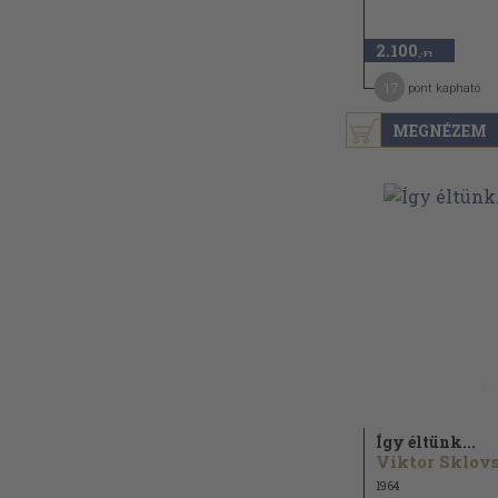
2.100
,-Ft
17
pont kapható
MEGNÉZEM
Így éltünk...
1964