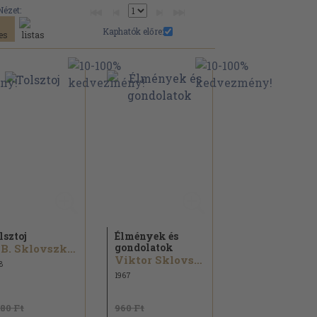
Nézet:
Kaphatók előre:
lsztoj
Élmények és
gondolatok
V. B. Sklovszkij...
Viktor Sklovszkij...
8
1967
880 Ft
960 Ft