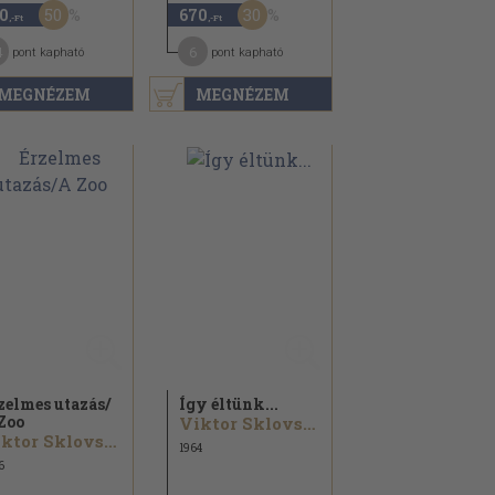
50
30
0
670
,-Ft
,-Ft
4
6
pont kapható
pont kapható
MEGNÉZEM
MEGNÉZEM
zelmes utazás/
Így éltünk...
Zoo
Viktor Sklovszkij
Viktor Sklovszkij
1964
6