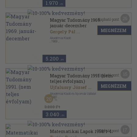
1.970
,-Ft
26
Kapható pont:
Magyar Tudomány 1969.
január-december
MEGNÉZEM
Gergely Pál
...
Akadémiai Kiadó
,
1969
Fűzött papírkötés
,
795
oldal
Magyar Tudomány sorozat
5.200
,-Ft
15
Kapható pont:
Magyar Tudomány 1991. (nem
teljes évfolyam)
MEGNÉZEM
Ujfalussy József
...
Akadémiai Kiadó és Nyomda Vállalat
,
1991
20
Ragasztott papírkötés
,
1402
oldal
Magyar Tudomány sorozat
3.800 Ft
3.040
,-Ft
17
Kapható pont:
Matematikai Lapok 1958/1-4.