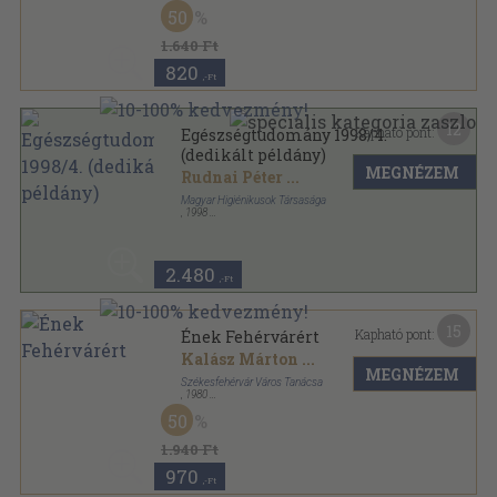
Tűzött kötés
,
128
oldal
50
1.640 Ft
820
,-Ft
12
Kapható pont:
Egészségtudomány 1998/4.
(dedikált példány)
MEGNÉZEM
Rudnai Péter
...
Magyar Higiénikusok Társasága
,
1998
Ragasztott papírkötés
,
96
oldal
Egészségtudomány sorozat
2.480
,-Ft
15
Kapható pont:
Ének Fehérvárért
Kalász Márton
...
MEGNÉZEM
Székesfehérvár Város Tanácsa
,
1980
Tűzött kötés
,
128
oldal
50
1.940 Ft
970
,-Ft