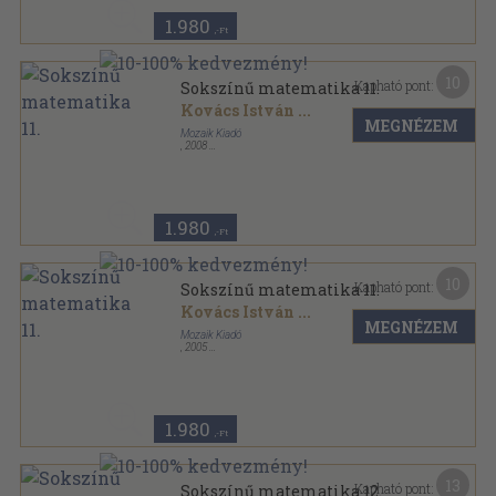
1.980
,-Ft
10
Kapható pont:
Sokszínű matematika 11.
Kovács István
...
MEGNÉZEM
Mozaik Kiadó
,
2008
Fűzött kemény papírkötés
,
295
oldal
Sokszínű matematika sorozat
1.980
,-Ft
10
Kapható pont:
Sokszínű matematika 11.
Kovács István
...
MEGNÉZEM
Mozaik Kiadó
,
2005
Ragasztott papírkötés
,
295
oldal
Sokszínű matematika sorozat
1.980
,-Ft
13
Kapható pont:
Sokszínű matematika 12.