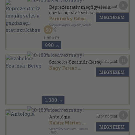
8
Kapható pont:
Reprezentativ megfigyelés a
gazdasági statisztikában
MEGNÉZEM
Párniczky Gábor
...
Közgazdasági és Jogi Könyvkiadó
,
1956
50
Fűzött keménykötés
,
256
oldal
1.980 Ft
990
,-Ft
11
Kapható pont:
Szabolcs-Szatmár-Bereg
Nagy Ferenc
...
MEGNÉZEM
Tűzött kötés
,
44
oldal
1.380
,-Ft
4
Kapható pont:
Antológia
Kalász Márton
...
MEGNÉZEM
Székesfehérvár Város Tanácsa
,
1980