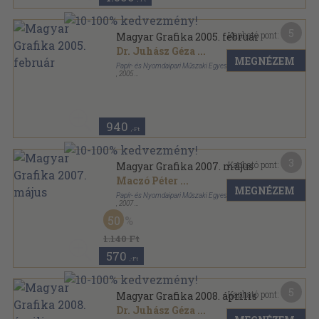
5
Kapható pont:
Magyar Grafika 2005. február
Dr. Juhász Géza
...
MEGNÉZEM
Papír- és Nyomdaipari Műszaki Egyesület
,
2005
Ragasztott papírkötés
,
96
oldal
Magyar Grafika sorozat
940
,-Ft
3
Kapható pont:
Magyar Grafika 2007. május
Maczó Péter
...
MEGNÉZEM
Papír- és Nyomdaipari Műszaki Egyesület
,
2007
Ragasztott papírkötés
,
96
oldal
50
Magyar Grafika sorozat
1.140 Ft
570
,-Ft
5
Kapható pont:
Magyar Grafika 2008. április
Dr. Juhász Géza
...