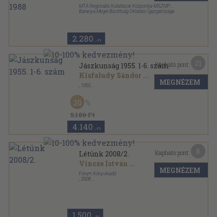
MTA Regionális Kutatások Központja-MSZMP
Baranya Megei Bizottság Oktatási Igazgatósága
Ragasztott papírkötés
,
384
oldal
2.280
,-Ft
21
Kapható pont:
Jászkunság 1955. 1-6. szám
Kisfaludy Sándor
...
MEGNÉZEM
,
1955
Könyvkötői kötés
,
336
oldal
Jászkunság sorozat
20
5.180 Ft
4.140
,-Ft
8
Kapható pont:
Létünk 2008/2.
Vincze István
...
MEGNÉZEM
Fórum Könyvkiadó
,
2008
Ragasztott papírkötés
,
186
oldal
Létünk sorozat
1.500
,-Ft