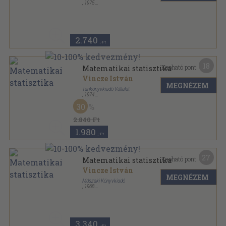
,
1975
Vászon
,
352
oldal
2.740
,-Ft
18
Kapható pont:
Matematikai statisztika
Vincze István
MEGNÉZEM
Tankönyvkiadó Vállalat
,
1974
Ragasztott papírkötés
,
367
oldal
30
2.840 Ft
1.980
,-Ft
27
Kapható pont:
Matematikai statisztika
Vincze István
MEGNÉZEM
Műszaki Könyvkiadó
,
1968
Vászon
,
352
oldal
3.340
,-Ft