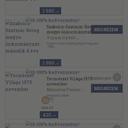
1.980
,-Ft
Szabolcs-Szatmár-Bereg
MEGNÉZEM
megye önkormányzatának
második 4 éve
Vinnai Győző
...
Szabolcs-Szatmár-Bereg Megyei Közgyűlés
,
1998
Ragasztott papírkötés
,
259
oldal
1.980
,-Ft
2
Kapható pont:
Természet Világa 1975.
november
MEGNÉZEM
Mészáros Ferenc
...
Hírlapkiadó Vállalat
,
1975
50
Tűzött kötés
,
47
oldal
Természet Világa sorozat
840 Ft
420
,-Ft