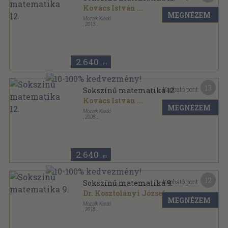
Kovács István
...
MEGNÉZEM
Mozaik Kiadó
,
2013
Ragasztott papírkötés
,
287
oldal
Sokszínű matematika sorozat
2.640
,-Ft
13
Kapható pont:
Sokszínű matematika 12.
Kovács István
...
MEGNÉZEM
Mozaik Kiadó
,
2008
Ragasztott papírkötés
,
287
oldal
Sokszínű matematika sorozat
2.640
,-Ft
12
Kapható pont:
Sokszínű matematika 9.
Dr. Kosztolányi József
...
MEGNÉZEM
Mozaik Kiadó
,
2018
Ragasztott papírkötés
,
259
oldal
Sokszínű matematika sorozat