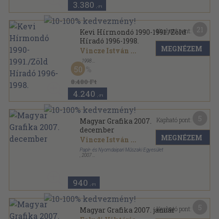
3.380
,-Ft
21
Kapható pont:
Kevi Hírmondó 1990-1991./Zöld
Híradó 1996-1998.
MEGNÉZEM
Vincze István
...
,
1998
Könyvkötői kötés
,
525
oldal
50
8.480 Ft
4.240
,-Ft
5
Kapható pont:
Magyar Grafika 2007.
december
MEGNÉZEM
Vincze István
...
Papír- és Nyomdaipari Műszaki Egyesület
,
2007
Ragasztott papírkötés
,
112
oldal
Magyar Grafika sorozat
940
,-Ft
5
Kapható pont:
Magyar Grafika 2007. január