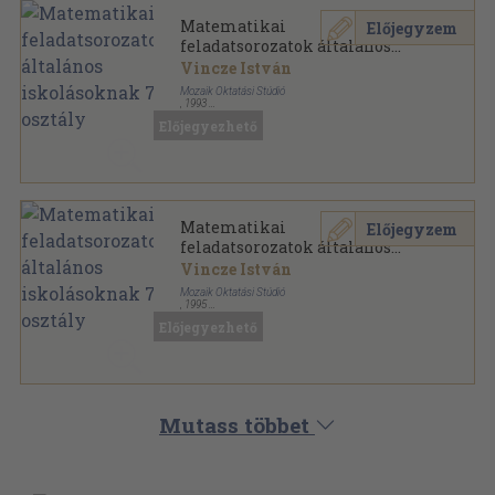
Matematikai
Előjegyzem
feladatsorozatok általános
iskolásoknak 7. osztály
Vincze István
Mozaik Oktatási Stúdió
,
1993
Ragasztott papírkötés
,
103
oldal
Előjegyezhető
Jól felkészültem-e? sorozat
Matematikai
Előjegyzem
feladatsorozatok általános
iskolásoknak 7. osztály
Vincze István
Mozaik Oktatási Stúdió
,
1995
Ragasztott papírkötés
,
103
oldal
Előjegyezhető
Jól felkészültem-e? sorozat
Mutass többet