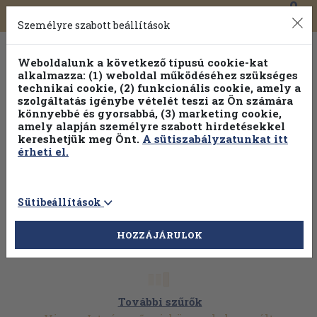
0
Toggle
Főmenü
Könyveink
navigation
Személyre szabott beállítások
Weboldalunk a következő típusú cookie-kat
alkalmazza: (1) weboldal működéséhez szükséges
technikai cookie, (2) funkcionális cookie, amely a
szolgáltatás igénybe vételét teszi az Ön számára
könnyebbé és gyorsabbá, (3) marketing cookie,
Válogasson több mint 1.000.000 kiadványunk közül
10-
amely alapján személyre szabott hirdetésekkel
100% kedvezménnyel!
kereshetjük meg Önt.
A sütiszabályzatunkat itt
érheti el.
Sütibeállítások
HOZZÁJÁRULOK
További szűrők