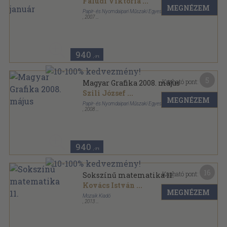
Faludi Viktória
...
MEGNÉZEM
Papír- és Nyomdaipari Műszaki Egyesület
,
2007
Ragasztott papírkötés
,
111
oldal
Magyar Grafika sorozat
940
,-Ft
5
Kapható pont:
Magyar Grafika 2008. május
Szili József
...
MEGNÉZEM
Papír- és Nyomdaipari Műszaki Egyesület
,
2008
Ragasztott papírkötés
,
151
oldal
Magyar Grafika sorozat
940
,-Ft
16
Kapható pont:
Sokszínű matematika 11.
Kovács István
...
MEGNÉZEM
Mozaik Kiadó
,
2013
Ragasztott papírkötés
,
295
oldal
Sokszínű matematika sorozat