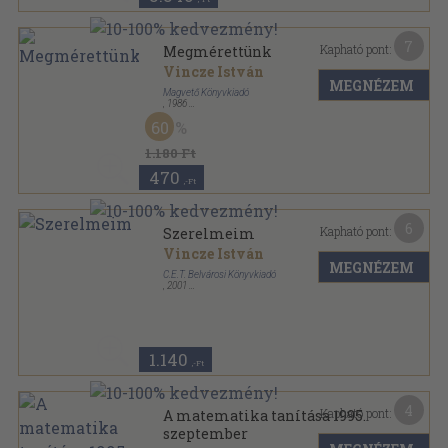
7
Kapható pont:
Megmérettünk
Vincze István
MEGNÉZEM
Magvető Könyvkiadó
,
1986
Vászon
,
498
oldal
60
1.180 Ft
470
,-Ft
6
Kapható pont:
Szerelmeim
Vincze István
MEGNÉZEM
C.E.T. Belvárosi Könyvkiadó
,
2001
Ragasztott papírkötés
,
228
oldal
1.140
,-Ft
4
Kapható pont:
A matematika tanítása 1995.
szeptember