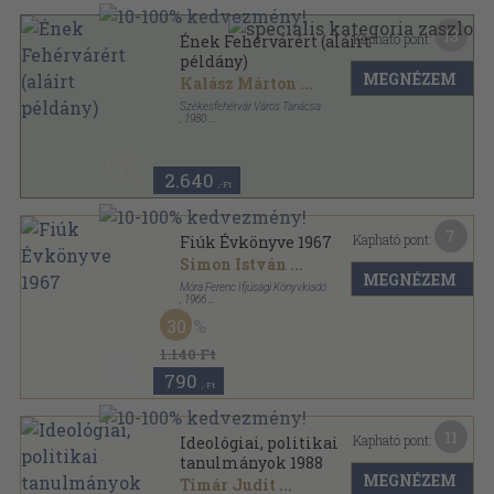
13
Kapható pont:
Ének Fehérvárért (aláírt
példány)
MEGNÉZEM
Kalász Márton
...
Székesfehérvár Város Tanácsa
,
1980
Tűzött kötés
,
128
oldal
2.640
,-Ft
7
Kapható pont:
Fiúk Évkönyve 1967
Simon István
...
MEGNÉZEM
Móra Ferenc Ifjúsági Könyvkiadó
,
1966
Fűzött keménykötés
,
382
oldal
30
Fiúk Évkönyve sorozat
1.140 Ft
790
,-Ft
11
Kapható pont:
Ideológiai, politikai
tanulmányok 1988
MEGNÉZEM
Timár Judit
...