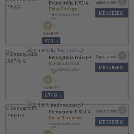
3
Kapható pont:
Demográfia 1962/4.
Péter György
...
MEGNÉZEM
Statisztikai Kiadó Vállalat
,
1962
Ragasztott papírkötés
,
215
oldal
50
Demográfia sorozat
1.140 Ft
570
,-Ft
9
Kapható pont:
Demográfia 1967/1-4.
Kovács István
MEGNÉZEM
Statisztikai Kiadó Vállalat
,
1967
Könyvkötői kötés
,
539
oldal
50
Demográfia sorozat
3.480 Ft
1.740
,-Ft
14
Kapható pont:
Demográfia 1981/1-4.
Barta Barnabás
MEGNÉZEM
Statisztikai Kiadó Vállalat
,
1981
Könyvkötői kötés
,
624
oldal
Demográfia sorozat