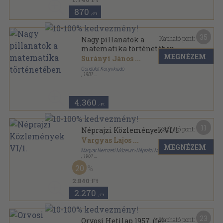
870
,-Ft
35
Kapható pont:
Nagy pillanatok a
matematika történetében
MEGNÉZEM
Surányi János
...
Gondolat Könyvkiadó
,
1981
Fűzött kemény papírkötés
,
257
oldal
4.360
,-Ft
11
Kapható pont:
Néprajzi Közlemények VI/1.
Vargyas Lajos
...
MEGNÉZEM
Magyar Nemzeti Múzeum-Néprajzi Múzeum
,
1961
Ragasztott papírkötés
,
237
oldal
20
Néprajzi Közlemények sorozat
2.840 Ft
2.270
,-Ft
23
Kapható pont:
Orvosi Hetilap 1957. (fél