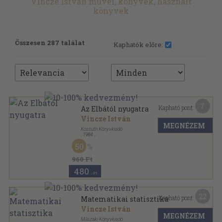
Vincze István művei, könyvek, használt
könyvek
Összesen 287 találat
Kaphatók előre:
7
Kapható pont:
Az Elbától nyugatra
Vincze István
MEGNÉZEM
Kossuth Könyvkiadó
,
1984
Fűzött kemény papírkötés
,
166
oldal
50
Ország-Világ sorozat
960 Ft
480
,-Ft
22
Kapható pont:
Matematikai statisztika
Vincze István
MEGNÉZEM
Műszaki Könyvkiadó