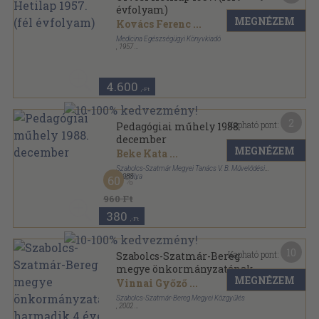
évfolyam)
MEGNÉZEM
Kovács Ferenc
...
Medicina Egészségügyi Könyvkiadó
,
1957
Könyvkötői kötés
,
720
oldal
Orvosi Hetilap sorozat
4.600
,-Ft
2
Kapható pont:
Pedagógiai műhely 1988.
december
MEGNÉZEM
Beke Kata
...
Szabolcs-Szatmár Megyei Tanács V. B. Művelődési
Osztálya
,
1988
60
Fűzött papírkötés
,
134
oldal
Pedagógiai Műhely sorozat
960 Ft
380
,-Ft
10
Kapható pont:
Szabolcs-Szatmár-Bereg
megye önkormányzatának
MEGNÉZEM
harmadik 4 éve
Vinnai Győző
...
Szabolcs-Szatmár-Bereg Megyei Közgyűlés
,
2002
Ragasztott papírkötés
,
234
oldal