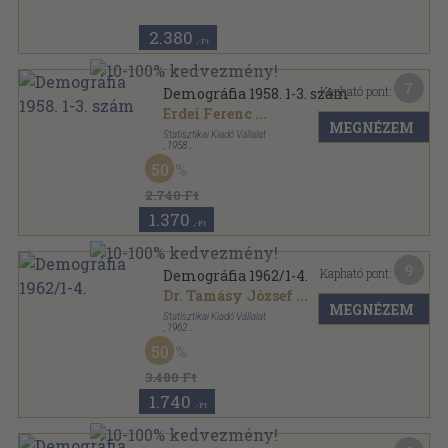
2.380
,-Ft
7
Kapható pont:
Demográfia 1958. 1-3. szám
Erdei Ferenc
...
MEGNÉZEM
Statisztikai Kiadó Vállalat
,
1958
Könyvkötői kötés
,
346
oldal
50
Demográfia sorozat
2.740 Ft
1.370
,-Ft
9
Kapható pont:
Demográfia 1962/1-4.
Dr. Tamásy József
...
MEGNÉZEM
Statisztikai Kiadó Vállalat
,
1962
Könyvkötői kötés
,
599
oldal
50
Demográfia sorozat
3.480 Ft
1.740
,-Ft