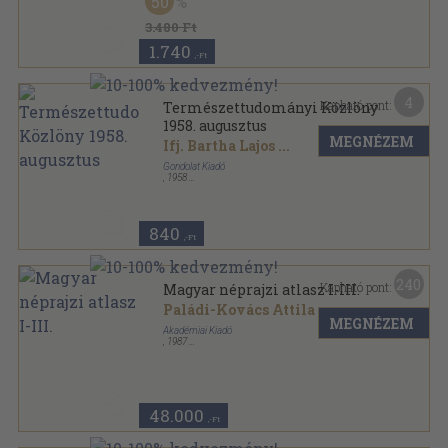
50
3.480 Ft
1.740
,-Ft
4
Kapható pont:
Természettudományi Közlöny
1958. augusztus
MEGNÉZEM
Ifj. Bartha Lajos
...
Gondolat Kiadó
,
1958
Tűzött kötés
,
48
oldal
Természettudományi Közlöny sorozat
840
,-Ft
240
Kapható pont:
Magyar néprajzi atlasz I-III.
Paládi-Kovács Attila
...
MEGNÉZEM
Akadémiai Kiadó
,
1987
Papírmappa
,
220
oldal
48.000
,-Ft