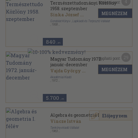
4
Kapható pont:
Természettudományi Közlöny
1958. szeptember
MEGNÉZEM
Sinka József
...
Gondolat Könyv-, Lapkiadó és Terjesztő Vállalat
,
1958
Tűzött kötés
,
47
oldal
Természettudományi Közlöny sorozat
840
,-Ft
29
Kapható pont:
Magyar Tudomány 1972.
január-december
MEGNÉZEM
Vajda György
...
Akadémiai Kiadó
,
1972
Könyvkötői kötés
,
802
oldal
Magyar Tudomány sorozat
5.700
,-Ft
Algebra és geometria I. félév
Előjegyzem
Vincze István
Tankönyvkiadó Vállalat
,
1963
Tűzött kötés
,
67
oldal