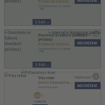
MEGNÉZEM
Friedrich Schiller
...
Zrínyi Katonai Könyv- és Lapkiadó
,
1983
Vászon
,
236
oldal
3.640
,-Ft
32
Kapható pont:
Szerelem és háború (dedikált
példány)
MEGNÉZEM
Friedrich Schiller
...
Zrínyi Katonai Könyv- és Lapkiadó
,
1983
Vászon
,
236
oldal
3.940
,-Ft
12
Kapható pont:
Várj reám
Gavril Gyerzsavin
...
MEGNÉZEM
General Press Kiadó
Bársony
,
63
oldal
60
Szép versek, szép köntösben sorozat
1.980 Ft