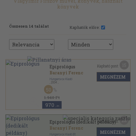
Vlagyimir Firszov művei, könyvek, használt
könyvek
Összesen 14 találat
Kaphatók előre:
15
Kapható pont:
Epiprológus
Baranyi Ferenc
MEGNÉZEM
Hungarovox Kiadó
,
2004
Ragasztott papírkötés
,
198
oldal
50
1.940 Ft
970
,-Ft
28
Kapható pont:
Epiprológus (dedikált példány)
Baranyi Ferenc
MEGNÉZEM
Hungarovox Kiadó Bt.