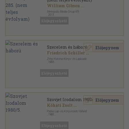
William Gibson
...
Metropolis Media Group Kft.
,
2013
Ragasztott papírkötés
,
1232
oldal
Előjegyezhető
Galaktika sorozat
Szerelem és háború
Előjegyzem
Friedrich Schiller
...
Zrínyi Katonai Könyv- és Lapkiadó
,
1983
Könyvkötői kötés
,
236
oldal
Előjegyezhető
Szovjet Irodalom 1980/5.
Előjegyzem
Kőháti Zsolt
...
Pallas Lap- és Könyvkiadó Vállalat
,
1980
Ragasztott papírkötés
,
192
oldal
Szovjet Irodalom sorozat
Előjegyezhető