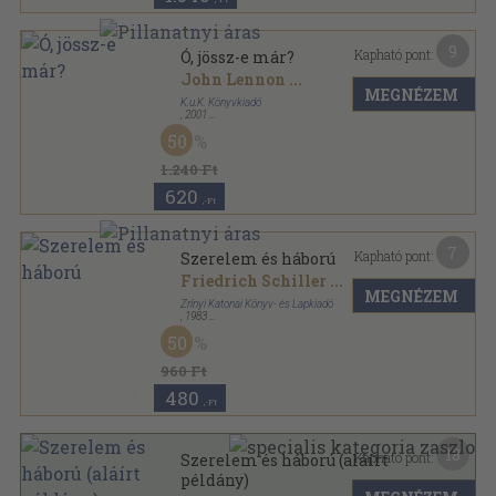
9
Kapható pont:
Ó, jössz-e már?
John Lennon
...
MEGNÉZEM
K.u.K. Könyvkiadó
,
2001
Bársony
,
114
oldal
50
1.240 Ft
620
,-Ft
7
Kapható pont:
Szerelem és háború
Friedrich Schiller
...
MEGNÉZEM
Zrínyi Katonai Könyv- és Lapkiadó
,
1983
Fűzött kemény papírkötés
,
236
oldal
50
960 Ft
480
,-Ft
18
Kapható pont:
Szerelem és háború (aláírt
példány)