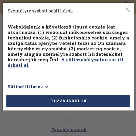
0
Toggle
Főmenü
Könyveink
navigation
Személyre szabott beállítások
Weboldalunk a következő típusú cookie-kat
alkalmazza: (1) weboldal működéséhez szükséges
technikai cookie, (2) funkcionális cookie, amely a
szolgáltatás igénybe vételét teszi az Ön számára
könnyebbé és gyorsabbá, (3) marketing cookie,
amely alapján személyre szabott hirdetésekkel
kereshetjük meg Önt.
A sütiszabályzatunkat itt
érheti el.
Sütibeállítások
HOZZÁJÁRULOK
További szűrők