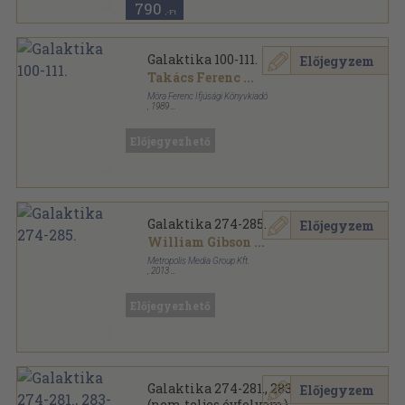
790
,-Ft
Galaktika 100-111.
Előjegyzem
Takács Ferenc
...
Móra Ferenc Ifjúsági Könyvkiadó
,
1989
Ragasztott papírkötés
,
1152
oldal
Galaktika sorozat
Előjegyezhető
Galaktika 274-285.
Előjegyzem
William Gibson
...
Metropolis Media Group Kft.
,
2013
Ragasztott papírkötés
,
1344
oldal
Galaktika sorozat
Előjegyezhető
Galaktika 274-281., 283-285.
Előjegyzem
(nem teljes évfolyam)