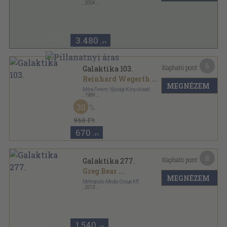
,
2004
Ragasztott papírkötés
,
198
oldal
3.480
,-Ft
6
Kapható pont:
Galaktika 103.
Reinhard Wegerth
...
MEGNÉZEM
Móra Ferenc Ifjúsági Könyvkiadó
,
1989
Ragasztott papírkötés
,
94
oldal
30
Galaktika sorozat
960 Ft
670
,-Ft
8
Kapható pont:
Galaktika 277.
Greg Bear
...
MEGNÉZEM
Metropolis Media Group Kft.
,
2013
Ragasztott papírkötés
,
116
oldal
Galaktika sorozat
1.540
,-Ft