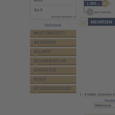
Krimi
30
1.380
,-Ft
Sci-fi
12
pont kapható
összes témakör >>
MEGNÉZEM
Szűrések
MOST ÉRKEZETT
ÁR SZERINT
ÁLLAPOT
PILLANATNYI ÁR
KIADÁS ÉVE
NYELV
KÜLÖNLEGESSÉGEK
1 - 4 találat, összesen 4
Rendez