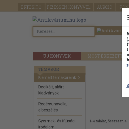
ÉRTESÍTŐ
FIZESSEN
KÖNYVVEL!
AUKCIÓ
PON
W
(
f
t
m
ÚJ KÖNYVEK
MOST ÉRKEZETT
h
s
TÉMAKÖR
Kiemelt témaköreink
S
Dedikált, aláírt
kiadványok
Regény, novella,
elbeszélés
Gyermek- és ifjúsági
1-4 találat, összesen 4.
irodalom