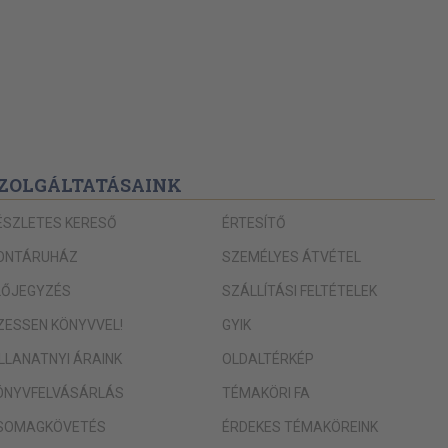
ZOLGÁLTATÁSAINK
ÉSZLETES KERESŐ
ÉRTESÍTŐ
ONTÁRUHÁZ
SZEMÉLYES ÁTVÉTEL
LŐJEGYZÉS
SZÁLLÍTÁSI FELTÉTELEK
IZESSEN KÖNYVVEL!
GYIK
ILLANATNYI ÁRAINK
OLDALTÉRKÉP
ÖNYVFELVÁSÁRLÁS
TÉMAKÖRI FA
SOMAGKÖVETÉS
ÉRDEKES TÉMAKÖREINK