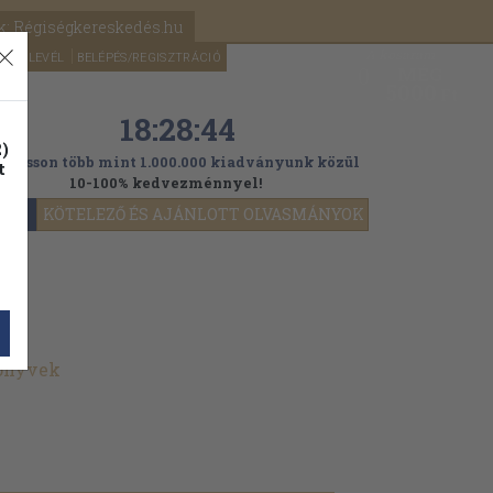
k: Régiségkereskedés.hu
A kosaram
HÍRLEVÉL
BELÉPÉS/REGISZTRÁCIÓ
MÉG
0
5000
Ft
18:28:43
)
ogasson több mint 1.000.000 kiadványunk közül
t
10-100% kedvezménnyel!
YOK
KÖTELEZŐ ÉS AJÁNLOTT OLVASMÁNYOK
könyvek