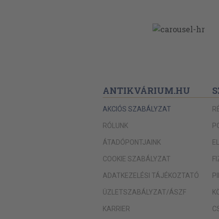
ANTIKVÁRIUM.HU
S
AKCIÓS SZABÁLYZAT
R
RÓLUNK
P
ÁTADÓPONTJAINK
E
COOKIE SZABÁLYZAT
F
ADATKEZELÉSI TÁJÉKOZTATÓ
P
ÜZLETSZABÁLYZAT/ÁSZF
K
KARRIER
C