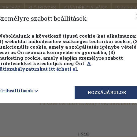
TÁRUHÁZ
ELŐJEGYZÉS
AJÁNDÉKUTALVÁNY
Partnerün
SZÁLLÍTÁS
SEGÍTSÉG
Személyre szabott beállítások
Részletes kereső
Témaköri fa
eboldalunk a következő típusú cookie-kat alkalmazza:
1) weboldal működéséhez szükséges technikai cookie, (2
Vál
unkcionális cookie, amely a szolgáltatás igénybe vételé
eszi az Ön számára könnyebbé és gyorsabbá, (3)
arketing cookie, amely alapján személyre szabott
PILLANATNYI ÁRAINK
FENNTARTHATÓ OLVASMÁN
irdetésekkel kereshetjük meg Önt.
A
ütiszabályzatunkat itt érheti el.
ütibeállítások
HOZZÁJÁRULOK
Vu Csia-csi művei, könyvek, használt 
1 oldal