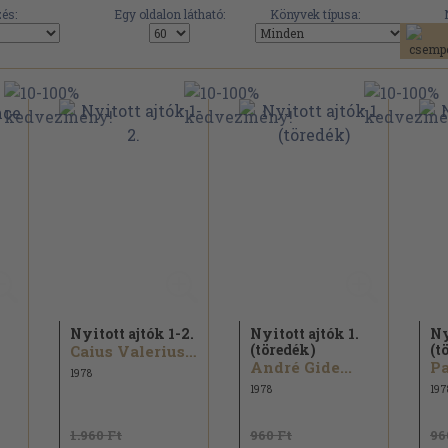
és:
Egy oldalon látható:
Könyvek típusa:
Nyitott ajtók 1-2.
Nyitott ajtók 1.
Ny
(töredék)
(t
Caius Valerius Catullus...
André Gide...
Pa
1978
1978
197
1.960 Ft
960 Ft
96