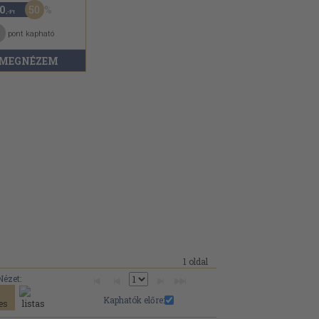
50
0
,-Ft
pont kapható
MEGNÉZEM
1 oldal
Nézet:
Kaphatók előre: