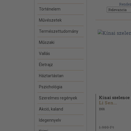
Rendez
Történelem
Művészetek
Természettudomány
Műszaki
Vallás
Életrajz
Háztartástan
Pszichológia
Kínai szelence
Szerelmes regények
Li Sen...
Akció, kaland
1958
Idegennyelv
1.980 Ft