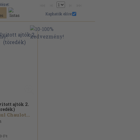
Nézet:
Kaphatók előre:
itott ajtók 2.
öredék)
ul Chaulot...
8
0 Ft