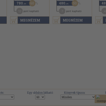
60
50
780
480
48
,-Ft
,-Ft
12
7
4
pont kapható
pont kapható
MEGNÉZEM
MEGNÉZEM
.
és:
Egy oldalon látható:
Könyvek típusa: