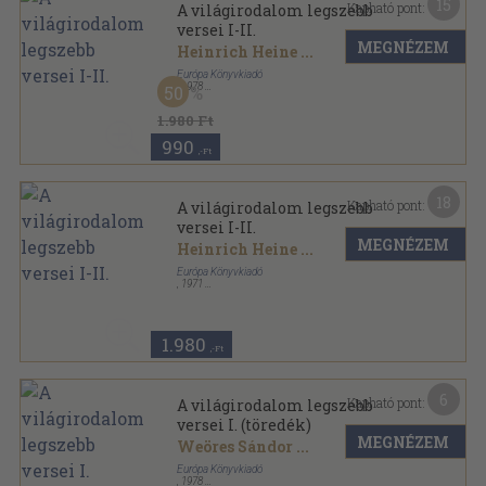
15
Kapható pont:
A világirodalom legszebb
versei I-II.
MEGNÉZEM
Heinrich Heine
...
Európa Könyvkiadó
,
1978
50
Vászon
,
1137
oldal
1.980 Ft
990
,-Ft
18
Kapható pont:
A világirodalom legszebb
versei I-II.
MEGNÉZEM
Heinrich Heine
...
Európa Könyvkiadó
,
1971
Vászon
,
1137
oldal
1.980
,-Ft
6
Kapható pont:
A világirodalom legszebb
versei I. (töredék)
MEGNÉZEM
Weöres Sándor
...
Európa Könyvkiadó
,
1978