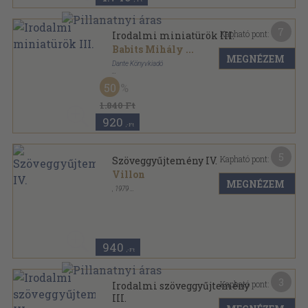
7
Kapható pont:
Irodalmi miniatürök III.
Babits Mihály
...
MEGNÉZEM
Dante Könyvkiadó
Félvászon
,
147
oldal
50
Műveltség sorozat
1.840 Ft
920
,-Ft
5
Kapható pont:
Szöveggyűjtemény IV.
Villon
MEGNÉZEM
,
1979
Ragasztott papírkötés
,
183
oldal
A fakultatív rendszerű oktatás dokumentumai
sorozat
940
,-Ft
3
Kapható pont:
Irodalmi szöveggyűjtemény
III.