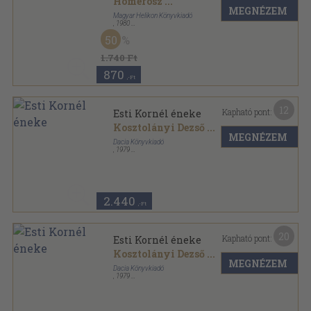
Homérosz
...
MEGNÉZEM
Magyar Helikon Könyvkiadó
,
1980
Fűzött kemény papírkötés
,
143
oldal
50
1.740 Ft
870
,-Ft
12
Kapható pont:
Esti Kornél éneke
Kosztolányi Dezső
...
MEGNÉZEM
Dacia Könyvkiadó
,
1979
Tűzött kötés
,
279
oldal
Tanulók könyvtára sorozat
2.440
,-Ft
20
Kapható pont:
Esti Kornél éneke
Kosztolányi Dezső
...
MEGNÉZEM
Dacia Könyvkiadó
,
1979
Varrott keménykötés
,
279
oldal