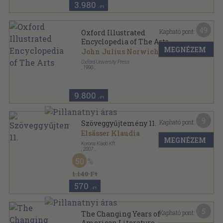
3.980
,-Ft
49
Kapható pont:
Oxford Illustrated
Encyclopedia of The Arts
MEGNÉZEM
John Julius Norwich
Oxford University Press
,
1990
Fűzött kemény papírkötés
,
499
oldal
9.800
,-Ft
9
Kapható pont:
Szöveggyűjtemény 11.
Elsässer Klaudia
MEGNÉZEM
Korona Kiadó Kft.
,
2007
Ragasztott papírkötés
,
536
oldal
50
1.140 Ft
570
,-Ft
5
Kapható pont:
The Changing Years of
American Literature