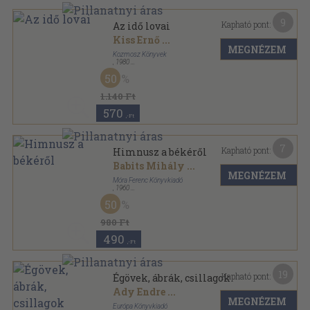
9
Kapható pont:
Az idő lovai
Kiss Ernő
...
MEGNÉZEM
Kozmosz Könyvek
,
1980
Vászon
,
603
oldal
50
A világirodalom gyöngyszemei sorozat
1.140 Ft
570
,-Ft
7
Kapható pont:
Himnusz a békéről
Babits Mihály
...
MEGNÉZEM
Móra Ferenc Könyvkiadó
,
1960
Fűzött keménykötés
,
263
oldal
50
A világirodalom gyöngyszemei sorozat
980 Ft
490
,-Ft
19
Kapható pont:
Égövek, ábrák, csillagok
Ady Endre
...
MEGNÉZEM
Európa Könyvkiadó