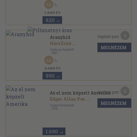
Vászon
,
126
oldal
50
Kosztolányi válogatott műfordításai sorozat
1.640 Ft
820
,-Ft
8
Kapható pont:
Aranyhíd
Hárs Ernő
...
MEGNÉZEM
Orpheusz Kiadó Kft.
,
1997
Ragasztott papírkötés
,
136
oldal
60
Orpheusz könyvek sorozat
2.480 Ft
990
,-Ft
8
Kapható pont:
Az el nem képzelt Amerika
Edgar Allan Poe
...
MEGNÉZEM
Európa Könyvkiadó
,
1974
Vászon
,
704
oldal
1.690
,-Ft