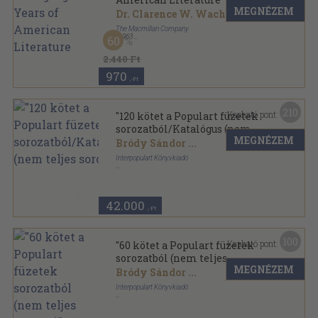
MEGNÉZEM
Dr. Clarence W. Wachner
...
The Macmillan Company
,
1963
60
Ragasztott papírkötés
,
344
oldal
Literary Heritage sorozat
2.440 Ft
970
,-Ft
210
Kapható pont:
"120 kötet a Populart füzetek
sorozatból/Katalógus (nem
MEGNÉZEM
teljes sorozat)"
Bródy Sándor
...
Interpopulart Könyvkiadó
Vegyes
,
12767
oldal
Populart füzetek sorozat
42.000
,-Ft
100
Kapható pont:
"60 kötet a Populart füzetek
sorozatból (nem teljes
MEGNÉZEM
sorozat)"
Bródy Sándor
...
Interpopulart Könyvkiadó
Tűzött kötés
,
6808
oldal
Populart füzetek sorozat