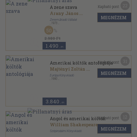
22
Kapható pont:
A zene szava
Arany János
...
MEGNÉZEM
Zeneműkiadó Vállalat
,
1973
Vászon
,
286
oldal
50
2.980 Ft
1.490
,-Ft
31
Kapható pont:
Amerikai költők antológiája
Majtényi Zoltán
...
MEGNÉZEM
Európa Könyvkiadó
,
1990
Vászon
,
945
oldal
A világirodalom klasszikusai sorozat
3.840
,-Ft
12
Kapható pont:
Angol és amerikai költők
William Shakespeare
...
MEGNÉZEM
Szépirodalmi Könyvkiadó