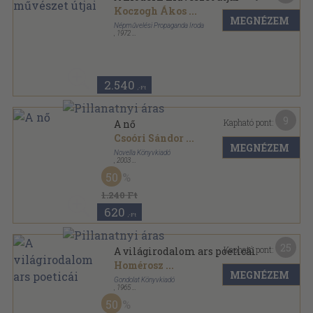
Koczogh Ákos
...
MEGNÉZEM
Népművelési Propaganda Iroda
,
1972
Ragasztott papírkötés
,
325
oldal
2.540
,-Ft
9
Kapható pont:
A nő
Csoóri Sándor
...
MEGNÉZEM
Novella Könyvkiadó
,
2003
Bársony
,
86
oldal
50
1.240 Ft
620
,-Ft
25
Kapható pont:
A világirodalom ars poeticái
Homérosz
...
MEGNÉZEM
Gondolat Könyvkiadó
,
1965
Fűzött keménykötés
,
1066
oldal
50