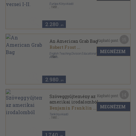
Európa Könyvkiadó
,
1988
Vászon
,
1302
oldal
2.280
,-Ft
15
Kapható pont:
An American Grab Bag
Robert Frost
...
MEGNÉZEM
English Teaching Division Educational and Cultural
Affairs
,
1987
Ragasztott papírkötés
,
180
oldal
2.980
,-Ft
14
Kapható pont:
Szöveggyűjtemény az
amerikai irodalomból
MEGNÉZEM
Benjamin Franklin
...
Tankönyvkiadó
,
1980
Ragasztott papírkötés
,
452
oldal
1.740
,-Ft