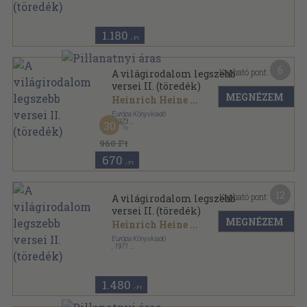
Vászon
,
537
oldal
1.180
,-Ft
6
Kapható pont:
A világirodalom legszebb
versei II. (töredék)
MEGNÉZEM
Heinrich Heine
...
Európa Könyvkiadó
,
1973
30
Vászon
,
659
oldal
960 Ft
670
,-Ft
12
Kapható pont:
A világirodalom legszebb
versei II. (töredék)
MEGNÉZEM
Heinrich Heine
...
Európa Könyvkiadó
,
1971
Vászon
,
685
oldal
1.480
,-Ft