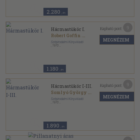
2.280
,-Ft
9
Kapható pont:
Hármastükör I.
Robert Goffin
...
MEGNÉZEM
Szépirodalmi Könyvkiadó
,
1970
Fűzött papírkötés
,
246
oldal
1.180
,-Ft
9
Kapható pont:
Hármastükör I-III.
Somlyó György
...
MEGNÉZEM
Szépirodalmi Könyvkiadó
,
1970
Fűzött papírkötés
,
667
oldal
1.890
,-Ft