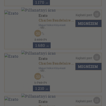
1.170
,-Ft
15
Kapható pont:
Erato
Charles Baudelaire
...
MEGNÉZEM
Magyar Helikon Könyvkiadó
,
1980
Nyl kötés
,
143
oldal
30
2.400 Ft
1.680
,-Ft
11
Kapható pont:
Erato
Charles Baudelaire
...
MEGNÉZEM
Magyar Helikon Könyvkiadó
,
1980
Vászon
,
143
oldal
30
1.740 Ft
1.210
,-Ft
13
Kapható pont:
Erato