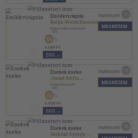
9
Kapható pont:
Emlékvirágzás
Ralph Waldo Emerson
...
MEGNÉZEM
Magyar Helikon Könyvkiadó
,
1972
Varrott keménykötés
,
104
oldal
50
1.180 Ft
590
,-Ft
13
Kapható pont:
Énekek éneke
József Attila
...
MEGNÉZEM
Európa Könyvkiadó
,
1957
Vászon
,
653
oldal
50
1.720 Ft
860
,-Ft
19
Kapható pont:
Énekek éneke
Sárközi György
...