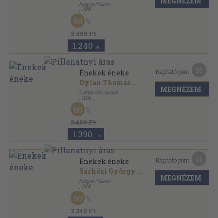
MEGNÉZEM
Magyar Helikon
,
1966
Félbőr
,
721
oldal
50
2.480 Ft
1.240
,-Ft
21
Kapható pont:
Énekek éneke
Dylan Thomas
...
MEGNÉZEM
Európa Könyvkiadó
,
1966
Vászon
,
721
oldal
60
3.480 Ft
1.390
,-Ft
11
Kapható pont:
Énekek éneke
Sárközi György
...
MEGNÉZEM
Magyar Helikon
,
1966
Nyl kötés
,
721
oldal
50
2.340 Ft