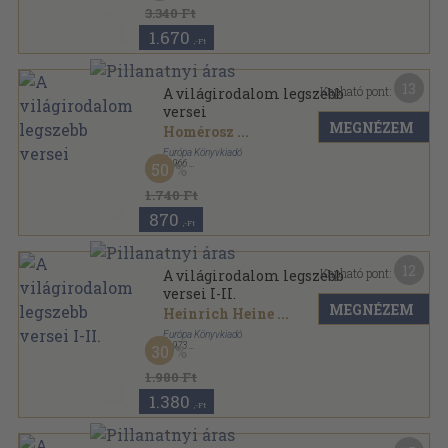
3.340 Ft
1.670
,-Ft
13
Kapható pont:
A világirodalom legszebb
versei
MEGNÉZEM
Homérosz
...
Európa Könyvkiadó
,
1966
50
Vászon
,
549
oldal
A világirodalom remekei sorozat
1.740 Ft
870
,-Ft
12
Kapható pont:
A világirodalom legszebb
versei I-II.
MEGNÉZEM
Heinrich Heine
...
Európa Könyvkiadó
,
1973
30
Vászon
,
1137
oldal
1.980 Ft
1.380
,-Ft