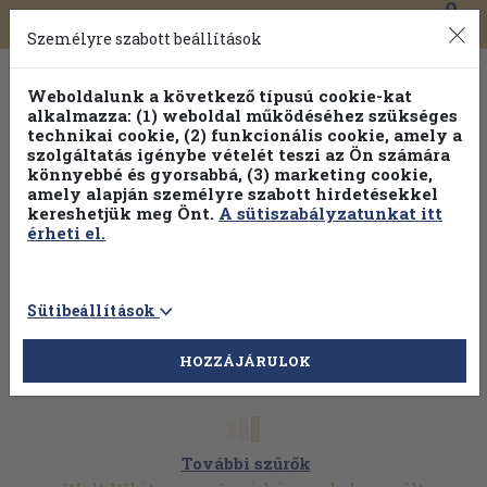
0
Toggle
Főmenü
Könyveink
navigation
Személyre szabott beállítások
Weboldalunk a következő típusú cookie-kat
alkalmazza: (1) weboldal működéséhez szükséges
technikai cookie, (2) funkcionális cookie, amely a
szolgáltatás igénybe vételét teszi az Ön számára
könnyebbé és gyorsabbá, (3) marketing cookie,
amely alapján személyre szabott hirdetésekkel
kereshetjük meg Önt.
A sütiszabályzatunkat itt
érheti el.
Sütibeállítások
HOZZÁJÁRULOK
További szűrők