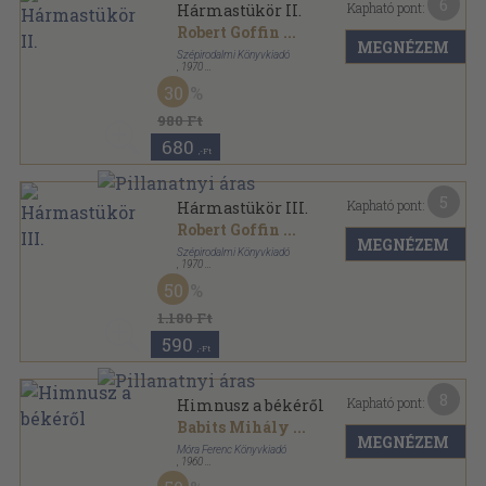
6
Kapható pont:
Hármastükör II.
Robert Goffin
...
MEGNÉZEM
Szépirodalmi Könyvkiadó
,
1970
Fűzött papírkötés
,
178
oldal
30
980 Ft
680
,-Ft
5
Kapható pont:
Hármastükör III.
Robert Goffin
...
MEGNÉZEM
Szépirodalmi Könyvkiadó
,
1970
Fűzött papírkötés
,
243
oldal
50
1.180 Ft
590
,-Ft
8
Kapható pont:
Himnusz a békéről
Babits Mihály
...
MEGNÉZEM
Móra Ferenc Könyvkiadó
,
1960
Bőr
,
263
oldal
A világirodalom gyöngyszemei sorozat