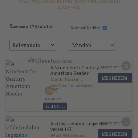
Walt Whitman művei, könyvek, használt
könyvek
Összesen 270 találat
Kaphatók előre:
32
Kapható pont:
A Nineteenth-Century
American Reader
MEGNÉZEM
Mark Twain
...
United States Information Agency
,
1990
20
Ragasztott papírkötés
,
584
oldal
American Reader sorozat
8.080 Ft
6.460
,-Ft
11
Kapható pont:
A világirodalom legszebb
versei I-II.
MEGNÉZEM
Walt Whitman
...