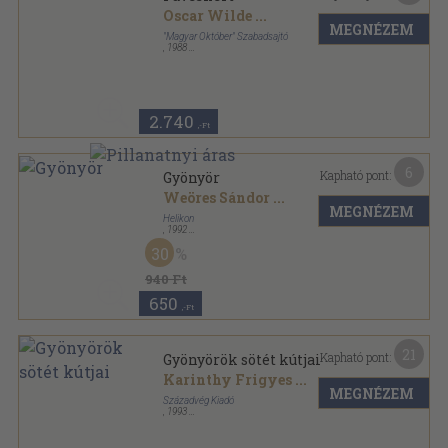
Oscar Wilde
...
MEGNÉZEM
"Magyar Október" Szabadsajtó
,
1988
Tűzött kötés
,
160
oldal
2.740
,-Ft
6
Kapható pont:
Gyönyör
Weöres Sándor
...
MEGNÉZEM
Helikon
,
1992
Bársony
,
68
oldal
30
Briliáns könyvek sorozat
940 Ft
650
,-Ft
21
Kapható pont:
Gyönyörök sötét kútjai
Karinthy Frigyes
...
MEGNÉZEM
Századvég Kiadó
,
1993
Fűzött kemény papírkötés
,
271
oldal