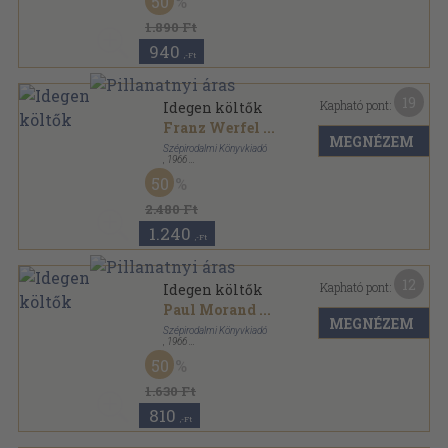
50
1.890 Ft
940
,-Ft
19
Kapható pont:
Idegen költők
Franz Werfel
...
MEGNÉZEM
Szépirodalmi Könyvkiadó
,
1966
Bőr
,
1023
oldal
50
2.480 Ft
1.240
,-Ft
12
Kapható pont:
Idegen költők
Paul Morand
...
MEGNÉZEM
Szépirodalmi Könyvkiadó
,
1966
Vászon
,
1023
oldal
50
1.630 Ft
810
,-Ft