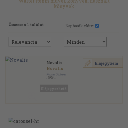
Walter Rehm művei, könyvek, használt
könyvek
Összesen 1 találat
Kaphatók előre:
Novalis
Előjegyzem
Novalis
Fischer Bücherei
,
1956
Ragasztott papírkötés
,
206
oldal
Bücher des Wissens sorozat
Előjegyezhető