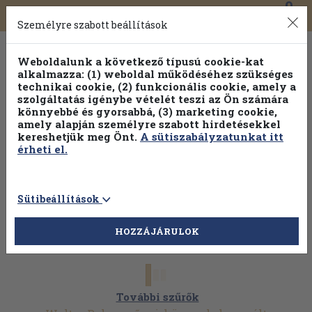
0
Toggle
Főmenü
Könyveink
navigation
Személyre szabott beállítások
Weboldalunk a következő típusú cookie-kat
alkalmazza: (1) weboldal működéséhez szükséges
technikai cookie, (2) funkcionális cookie, amely a
szolgáltatás igénybe vételét teszi az Ön számára
könnyebbé és gyorsabbá, (3) marketing cookie,
amely alapján személyre szabott hirdetésekkel
kereshetjük meg Önt.
A sütiszabályzatunkat itt
érheti el.
Sütibeállítások
HOZZÁJÁRULOK
További szűrők