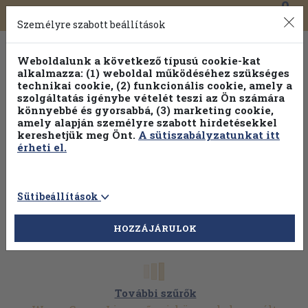
0
Toggle
Főmenü
Könyveink
navigation
Személyre szabott beállítások
Weboldalunk a következő típusú cookie-kat
alkalmazza: (1) weboldal működéséhez szükséges
technikai cookie, (2) funkcionális cookie, amely a
szolgáltatás igénybe vételét teszi az Ön számára
könnyebbé és gyorsabbá, (3) marketing cookie,
amely alapján személyre szabott hirdetésekkel
kereshetjük meg Önt.
A sütiszabályzatunkat itt
érheti el.
Sütibeállítások
HOZZÁJÁRULOK
További szűrők