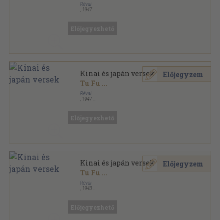
Révai
,
1947
Félvászon
,
139
oldal
Kosztolányi Dezső munkái sorozat
Előjegyezhető
Kinai és japán versek
Előjegyzem
Tu Fu
...
Révai
,
1947
Félvászon
,
139
oldal
Kosztolányi Dezső munkái sorozat
Előjegyezhető
Kinai és japán versek
Előjegyzem
Tu Fu
...
Révai
,
1943
Bársony
,
139
oldal
Kosztolányi Dezső munkái sorozat
Előjegyezhető