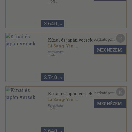
,
1943
Varrott keménykötés
,
139
oldal
3.640
,-Ft
14
Kapható pont:
Kínai és japán versek
Li Sang-Yin
...
MEGNÉZEM
Révai Kiadás
,
1947
Félvászon
,
139
oldal
2.740
,-Ft
18
Kapható pont:
Kínai és japán versek
Li Sang-Yin
...
MEGNÉZEM
Révai Kiadás
,
1947
Félvászon
,
139
oldal
3.640
,-Ft