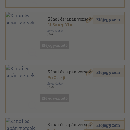
Kínai és japán versek
Előjegyzem
Li Sang-Yin
...
Révai Kiadás
,
1943
Fűzött keménykötés
,
139
oldal
Előjegyezhető
Kínai és japán versek
Előjegyzem
Po Csü-ji
...
Révai Kiadás
,
1931
Könyvkötői kötés
,
139
oldal
Előjegyezhető
Kinai és japán versek
Előjegyzem