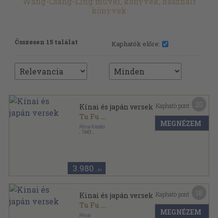
Wang-Csang-Ling művei, könyvek, használt
könyvek
Összesen 15 találat
Kaphatók előre:
20
Kapható pont:
Kínai és japán versek
Tu Fu
...
MEGNÉZEM
Révai Kiadás
,
1943
Fűzött kemény papírkötés
,
139
oldal
3.980
,-Ft
18
Kapható pont:
Kinai és japán versek
Tu Fu
...
MEGNÉZEM
Révai