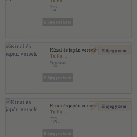
Tu Fu
...
Révai
,
1943
Félvászon
,
139
oldal
Előjegyezhető
Kínai és japán versek
Előjegyzem
Tu Fu
...
Révai Kiadás
,
1931
Bársony
,
139
oldal
Előjegyezhető
Kinai és japán versek
Előjegyzem
Tu Fu
...
Révai
,
1943
Félvászon
,
139
oldal
Előjegyezhető