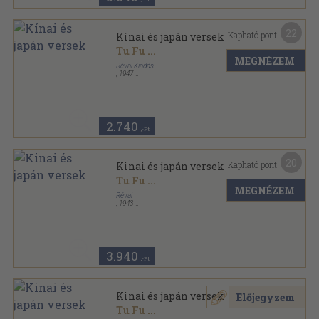
22
Kapható pont:
Kínai és japán versek
Tu Fu
...
MEGNÉZEM
Révai Kiadás
,
1947
Fűzött kemény papírkötés
,
139
oldal
2.740
,-Ft
20
Kapható pont:
Kinai és japán versek
Tu Fu
...
MEGNÉZEM
Révai
,
1943
Bársony
,
139
oldal
Kosztolányi Dezső munkái sorozat
3.940
,-Ft
Kinai és japán versek
Előjegyzem
Tu Fu
...