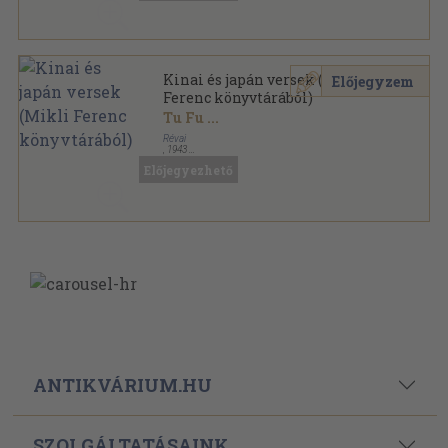
Kinai és japán versek (Mikli
Előjegyzem
Ferenc könyvtárából)
Tu Fu
...
Révai
,
1943
Félvászon
,
139
oldal
Előjegyezhető
Kosztolányi Dezső munkái sorozat
ANTIKVÁRIUM.HU
SZOLGÁLTATÁSAINK