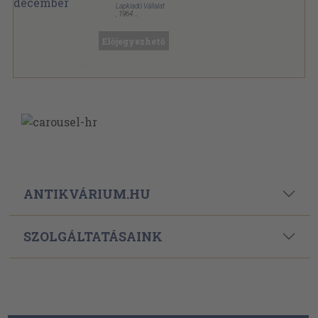
Lapkiadó Vállalat
,
1964
Könyvkötői kötés
,
576
oldal
Foto sorozat
Előjegyezhető
ANTIKVÁRIUM.HU
SZOLGÁLTATÁSAINK