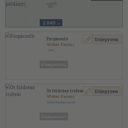
Logod Bt.
,
2002
Ragasztott papírkötés
,
92
oldal
2.840
,-Ft
Forgácsoló
Előjegyzem
Wéber Ferenc
,
1978
Ragasztott papírkötés
,
267
oldal
Előjegyezhető
Öt földrész trófeái
Előjegyzem
Wéber Ferenc
Helikon Kastélymúzeum
Tűzött kötés
,
45
oldal
Előjegyezhető