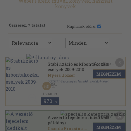
Wéber Ferenc művei, könyvek, használt
könyvek
Összesen 7 találat
Kaphatók előre:
5
Kapható pont:
Stabilizáció és kibontakozási
esélyek 2009-2010
MEGNÉZEM
Nyers József
ECOSTAT Gazdasági és Társadalmi Kutató Intézet
,
2010
50
Ragasztott papírkötés
,
143
oldal
Stabilizáció és kibontakozási esélyek sorozat
1.940 Ft
970
,-Ft
14
Kapható pont:
A vezérlő fejedelem (dedikált
példány)
MEGNÉZEM
Csanda Fruzsina
...