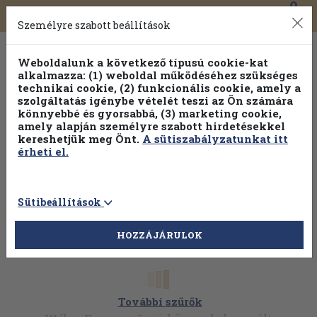
0
Toggle
Főmenü
Könyveink
navigation
Személyre szabott beállítások
Weboldalunk a következő típusú cookie-kat
alkalmazza: (1) weboldal működéséhez szükséges
technikai cookie, (2) funkcionális cookie, amely a
szolgáltatás igénybe vételét teszi az Ön számára
könnyebbé és gyorsabbá, (3) marketing cookie,
amely alapján személyre szabott hirdetésekkel
kereshetjük meg Önt.
A sütiszabályzatunkat itt
érheti el.
Sütibeállítások
HOZZÁJÁRULOK
További szűrők