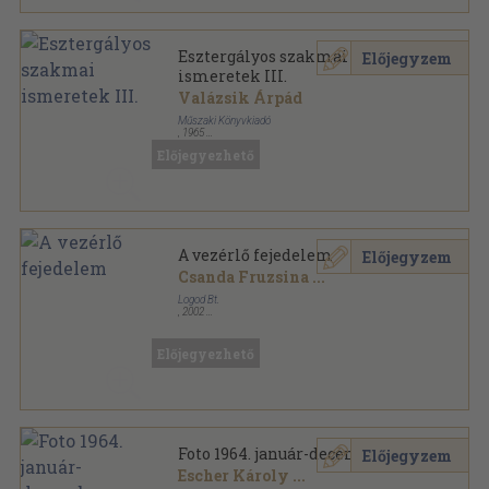
Esztergályos szakmai
Előjegyzem
ismeretek III.
Valázsik Árpád
Műszaki Könyvkiadó
,
1965
Tűzött kötés
,
104
oldal
Előjegyezhető
Iparitanuló-iskolai tankönyvek sorozat
A vezérlő fejedelem
Előjegyzem
Csanda Fruzsina
...
Logod Bt.
,
2002
Ragasztott papírkötés
,
92
oldal
Előjegyezhető
Foto 1964. január-december
Előjegyzem
Escher Károly
...