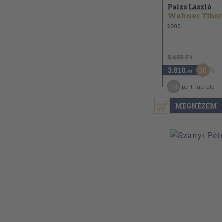
Paizs László
Wehner Tibor
2000
5.450 Ft
30
3.810
,-Ft
34
pont kapható
MEGNÉZEM