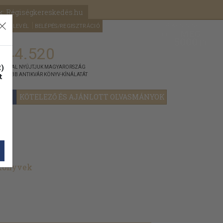
k: Régiségkereskedés.hu
A kosaram
HÍRLEVÉL
BELÉPÉS/REGISZTRÁCIÓ
MÉG
0
5000
Ft
144.520
)
ÁNNYAL NYÚJTJUK MAGYARORSZÁG
t
GYOBB ANTIKVÁR KÖNYV-KÍNÁLATÁT
YOK
KÖTELEZŐ ÉS AJÁNLOTT OLVASMÁNYOK
 könyvek