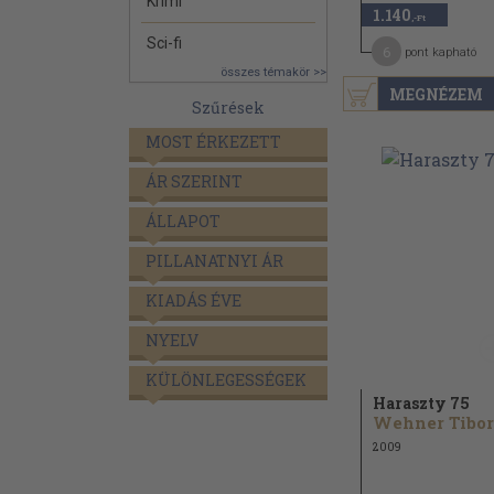
Krimi
1.140
,-Ft
Sci-fi
6
pont kapható
összes témakör >>
MEGNÉZEM
Szűrések
MOST ÉRKEZETT
ÁR SZERINT
ÁLLAPOT
PILLANATNYI ÁR
KIADÁS ÉVE
NYELV
KÜLÖNLEGESSÉGEK
Haraszty 75
Wehner Tibor
2009