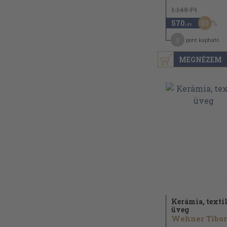
1.140 Ft
50
570
,-Ft
3
pont kapható
MEGNÉZEM
Kerámia, textil
üveg
Wehner Tibor