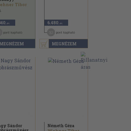
ehner Tibor
6
340
6.480
,-Ft
,-Ft
2
32
pont kapható
pont kapható
MEGNÉZEM
MEGNÉZEM
gy Sándor
Németh Géza
obrászművész
Wehner Tibor