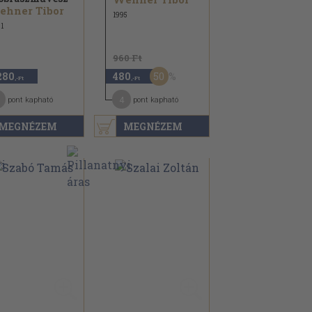
ehner Tibor
1995
1
960 Ft
50
280
480
,-Ft
,-Ft
1
4
pont kapható
pont kapható
MEGNÉZEM
MEGNÉZEM