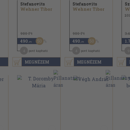
Stefanovits
Stefanovits
Sz
Wehner Tibor
Wehner Tibor
W
201
980 Ft
980 Ft
3.
50
50
490
490
1.
,-Ft
,-Ft
4
4
9
pont kapható
pont kapható
MEGNÉZEM
MEGNÉZEM