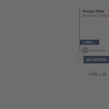
Szanyi Péter
Wehner Tibor
1.480
,-Ft
7
pont kapható
MEGNÉZEM