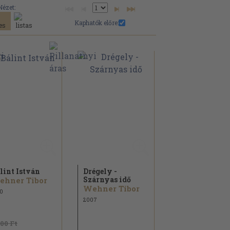
Nézet:
Kaphatók előre:
lint István
Drégely -
Szárnyas idő
ehner Tibor
Wehner Tibor
0
2007
400 Ft