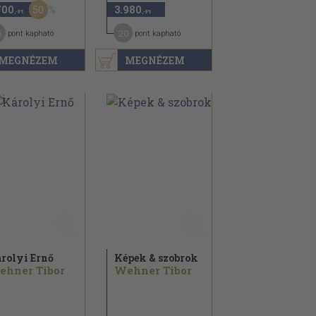
50
700
3.980
,-Ft
,-Ft
5
20
pont kapható
pont kapható
MEGNÉZEM
MEGNÉZEM
rolyi Ernő
Képek & szobrok
ehner Tibor
Wehner Tibor