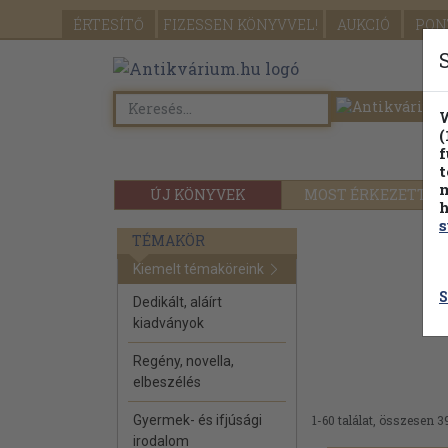
ÉRTESÍTŐ
FIZESSEN
KÖNYVVEL!
AUKCIÓ
PON
W
(
f
t
m
ÚJ KÖNYVEK
MOST ÉRKEZETT
h
s
TÉMAKÖR
Kiemelt témaköreink
S
Dedikált, aláírt
kiadványok
Regény, novella,
elbeszélés
Gyermek- és ifjúsági
1-60 találat, összesen 3
irodalom