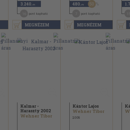
50
3.240
480
1.
,-Ft
,-Ft
16
7
1
pont kapható
pont kapható
MEGNÉZEM
MEGNÉZEM
Kalmar -
Kántor Lajos
Ká
Haraszty 2002
Wehner Tibor
W
Wehner Tibor
2008