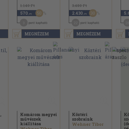
1.140 Ft
3.480 Ft
50
30
570
2.430
5.
,-Ft
,-Ft
3
22
2
pont kapható
pont kapható
MEGNÉZEM
MEGNÉZEM
,
Komárom megyei
Köztéri
Kö
művészek
szobraink
sz
kiállítása
(d
Wehner Tibor
pé
Wehner Tibor