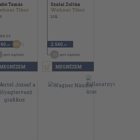
abó Tamás
Szalai Zoltán
ehner Tibor
Wehner Tibor
0
2012
480 Ft
50
740
2.540
,-Ft
,-Ft
13
pont kapható
pont kapható
MEGNÉZEM
MEGNÉZEM