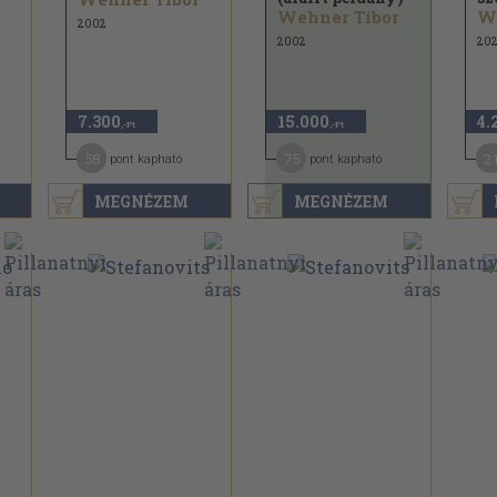
Wehner Tibor
W
2002
2002
202
7.300
15.000
4.
,-Ft
,-Ft
58
75
2
pont kapható
pont kapható
MEGNÉZEM
MEGNÉZEM