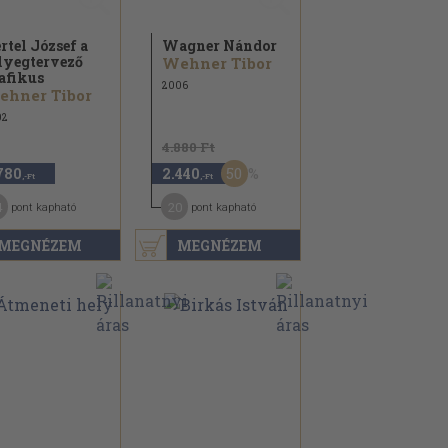
rtel József a
Wagner Nándor
lyegtervező
Wehner Tibor
afikus
2006
ehner Tibor
02
4.880 Ft
50
780
2.440
,-Ft
,-Ft
4
20
pont kapható
pont kapható
MEGNÉZEM
MEGNÉZEM