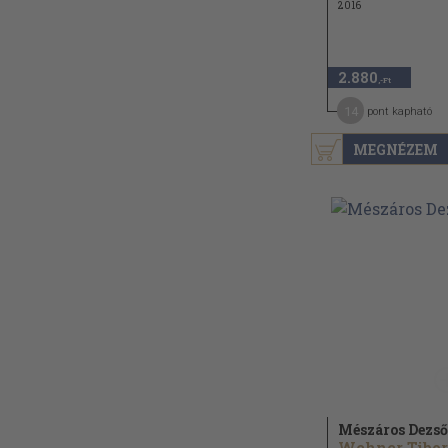
2016
2.880
,-Ft
14
pont kapható
MEGNÉZEM
Mészáros Dezső
Wehner Tibor