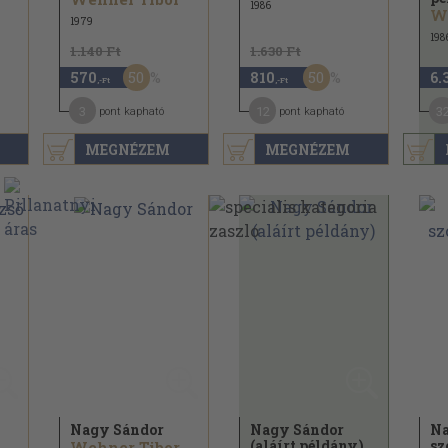
1986
W
1979
198
1.140 Ft
1.630 Ft
50
50
570
810
6.
,-Ft
,-Ft
3
12
3
pont kapható
pont kapható
MEGNÉZEM
MEGNÉZEM
Nagy Sándor
Nagy Sándor
Na
(aláírt példány)
sz
Wehner Tibor