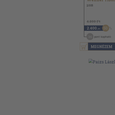
2005
4.800 Ft
50
2.400
,-Ft
36
pont kapható
MEGNÉZEM