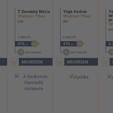
T. Doromby Mária
Végh András
Ve
bé
Wehner Tibor
Wehner Tibor
gr
2012
1997
W
20
1.940 Ft
1.940 Ft
50
50
970
970
2.
,-Ft
,-Ft
8
5
1
pont kapható
pont kapható
MEGNÉZEM
MEGNÉZEM