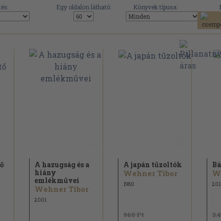
és:
Egy oldalon látható:
Könyvek típusa:
tő
A hazugság és a
A japán tűzoltók
Bá
hiány
Wehner Tibor
W
emlékművei
1980
201
Wehner Tibor
2001
960 Ft
3.