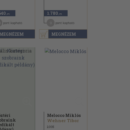
640
1.780
,-Ft
,-Ft
8
9
pont kapható
pont kapható
MEGNÉZEM
MEGNÉZEM
ztéri
Melocco Miklós
obraink
Wehner Tibor
edikált
2005
ldány)