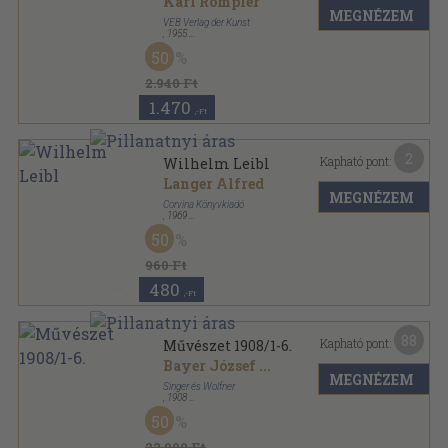
Karl Römpler
MEGNÉZEM
VEB Verlag der Kunst
,
1955
Vászon
,
133
oldal
50
2.940 Ft
1.470
,-Ft
2
Kapható pont:
Wilhelm Leibl
Langer Alfred
MEGNÉZEM
Corvina Könyvkiadó
,
1969
Ragasztott papírkötés
,
74
oldal
50
A művészet kiskönyvtára sorozat
960 Ft
480
,-Ft
88
Kapható pont:
Művészet 1908/1-6.
Bayer József
...
MEGNÉZEM
Singer és Wolfner
,
1908
Könyvkötői kötés
,
431
oldal
50
Művészet sorozat
22.000 Ft