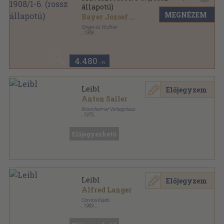
állapotú)
MEGNÉZEM
Bayer József
...
Singer és Wolfner
,
1908
Vászon
,
423
oldal
Művészet sorozat
4.480
,-Ft
Leibl
Előjegyzem
Anton Sailer
Rosenheimer Verlagshaus
,
1975
Vászon
,
310
oldal
Előjegyezhető
Leibl
Előjegyzem
Alfred Langer
Corvina Kiadó
,
1969
Könyvkötői kötés
,
71
oldal
A művészet kiskönyvtára sorozat