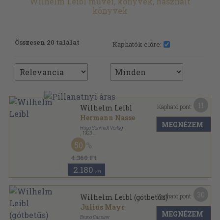
Wilhelm Leibl művei, könyvek, használt
könyvek
Összesen 20 találat
Kaphatók előre:
11
Kapható pont:
Wilhelm Leibl
Hermann Nasse
MEGNÉZEM
Hugo Schmidt Verlag
,
1923
Varrott keménykötés
,
85
oldal
50
Hugo Schmidts Kunstbreviere sorozat
4.360 Ft
2.180
,-Ft
30
Kapható pont:
Wilhelm Leibl (gótbetűs)
Julius Mayr
MEGNÉZEM
Bruno Cassirer