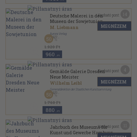
14
Kapható pont:
Deutsche Malerei in den
Museen der Sowjetunion
MEGNÉZEM
M. Liebmann
Aurora Verlag
,
1972
50
Vászon
,
101
oldal
1.920 Ft
960
,-Ft
4
Kapható pont:
Gemälde Galerie Dresden
Neue Meister
MEGNÉZEM
Wilhelm Leibl
Generaldirektion der Staatlichen Kunstsammlung
,
1970
50
Varrott papírkötés
,
326
oldal
1.760 Ft
880
,-Ft
11
Kapható pont:
Jahrbuch des Museums für
Kunst und Gewerbe Hamburg