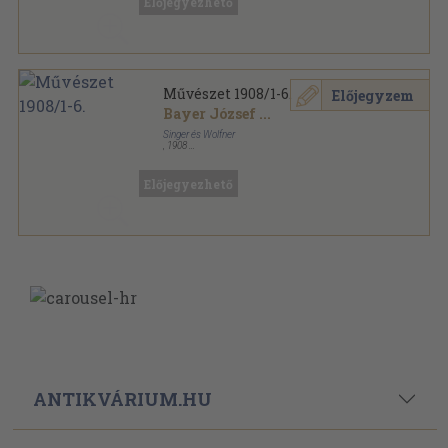
Előjegyezhető
Művészet 1908/1-6.
Előjegyzem
Bayer József
...
Singer és Wolfner
,
1908
Vászon
,
431
oldal
Művészet sorozat
Előjegyezhető
ANTIKVÁRIUM.HU