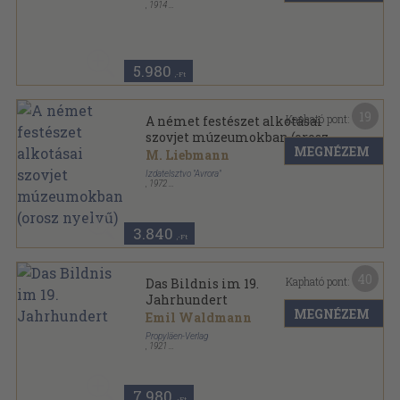
,
1914
Félvászon
,
148
oldal
5.980
,-Ft
19
Kapható pont:
A német festészet alkotásai
szovjet múzeumokban (orosz
MEGNÉZEM
nyelvű)
M. Liebmann
Izdatelsztvo "Avrora"
,
1972
Vászon
,
101
oldal
3.840
,-Ft
40
Kapható pont:
Das Bildnis im 19.
Jahrhundert
MEGNÉZEM
Emil Waldmann
Propyläen-Verlag
,
1921
Félvászon
,
299
oldal
7.980
,-Ft