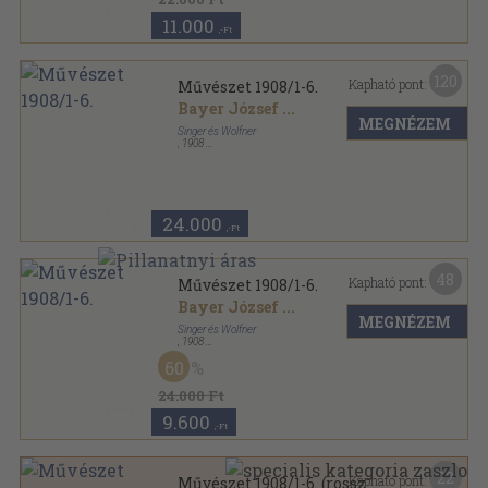
11.000
,-Ft
120
Kapható pont:
Művészet 1908/1-6.
Bayer József
...
MEGNÉZEM
Singer és Wolfner
,
1908
Vászon
,
431
oldal
Művészet sorozat
24.000
,-Ft
48
Kapható pont:
Művészet 1908/1-6.
Bayer József
...
MEGNÉZEM
Singer és Wolfner
,
1908
Félvászon
,
431
oldal
60
Művészet sorozat
24.000 Ft
9.600
,-Ft
22
Kapható pont:
Művészet 1908/1-6. (rossz