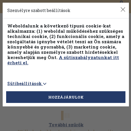
0
Toggle
Főmenü
Könyveink
navigation
Személyre szabott beállítások
Weboldalunk a következő típusú cookie-kat
alkalmazza: (1) weboldal működéséhez szükséges
technikai cookie, (2) funkcionális cookie, amely a
szolgáltatás igénybe vételét teszi az Ön számára
könnyebbé és gyorsabbá, (3) marketing cookie,
amely alapján személyre szabott hirdetésekkel
kereshetjük meg Önt.
A sütiszabályzatunkat itt
érheti el.
Sütibeállítások
HOZZÁJÁRULOK
További szűrők