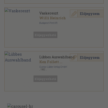
Vaskereszt
Előjegyzem
Willi Heinrich
Budapest-Print Kft.
Fűzött kemény papírkötés
,
493
oldal
A háború kutyái sorozat
Előjegyezhető
Lübbes Auswahlband
Előjegyzem
Ken Follett
...
Gustav Lübbe Verlag GmbH
,
1982
Ragasztott papírkötés
,
318
oldal
Bastei-Lübbe-Taschenbuch sorozat
Előjegyezhető