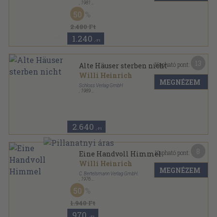
,
1981
Ragasztott papírkötés
,
332
oldal
50
Heyne Bücher sorozat
2.480 Ft
1.240
,-Ft
13
Kapható pont:
Alte Häuser sterben nicht
Willi Heinrich
MEGNÉZEM
Schloss Verlag GmbH
,
1989
Ragasztott kemény papírkötés
,
343
oldal
2.640
,-Ft
8
Kapható pont:
Eine Handvoll Himmel
Willi Heinrich
MEGNÉZEM
C. Bertelsmann Verlag GmbH.
,
1976
Vászon
,
446
oldal
50
1.940 Ft
970
,-Ft