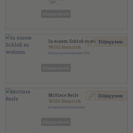
,
1967
Ragasztott papírkötés
,
313
oldal
Bantam Seventy-Five sorozat
Előjegyezhető
In einem Schloß zu wohnen
Előjegyzem
Willi Heinrich
Bertelsmann Reinhard Mohn OHG
Ragasztott kemény papírkötés
,
382
oldal
Előjegyezhető
Mittlere Reife
Előjegyzem
Willi Heinrich
Buchgemeinschaft Donauland
Fűzött keménykötés
,
409
oldal
Előjegyezhető