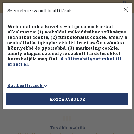
0
Toggle
Főmenü
Könyveink
navigation
Személyre szabott beállítások
Weboldalunk a következő típusú cookie-kat
alkalmazza: (1) weboldal működéséhez szükséges
technikai cookie, (2) funkcionális cookie, amely a
szolgáltatás igénybe vételét teszi az Ön számára
könnyebbé és gyorsabbá, (3) marketing cookie,
amely alapján személyre szabott hirdetésekkel
kereshetjük meg Önt.
A sütiszabályzatunkat itt
érheti el.
Sütibeállítások
HOZZÁJÁRULOK
További szűrők