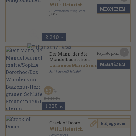
Willi Heinrich
MEGNÉZEM
C. Bertelsmann Verlag GmbH
,
1965
Fűzött keménykötés
,
302
oldal
2.240
,-Ft
7
Kapható pont:
Der Mann, der die
Mandelbäumchen
MEGNÉZEM
malte/Sophie Dorothee/Das
Johannes Mario Simmel
...
Wunder von Bajkonur/Herr
Bertelsmann Club GmbH
mit grauen Schläfen/Die
Ragasztott kemény papírkötés
,
351
oldal
Freundinnen/L'amore eterno
50
2.640 Ft
1.320
,-Ft
Crack of Doom
Előjegyzem
Willi Heinrich
Bantam Books