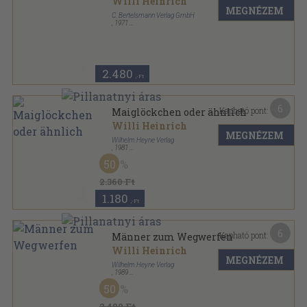
Willi Heinrich
MEGNÉZEM
C. Bertelsmann Verlag GmbH
,
1971
Ragasztott kemény kötés
,
478
oldal
2.480
,-Ft
6
Kapható pont:
Maiglöckchen oder ähnlich
Willi Heinrich
MEGNÉZEM
Wilhelm Heyne Verlag
,
1981
Ragasztott papírkötés
,
302
oldal
50
Heyne-Buch sorozat
2.360 Ft
1.180
,-Ft
6
Kapható pont:
Männer zum Wegwerfen
Willi Heinrich
MEGNÉZEM
Wilhelm Heyne Verlag
,
1989
Ragasztott papírkötés
,
493
oldal
50
Heyne Bücher sorozat
2.480 Ft