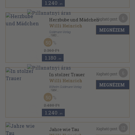
1.240
,-Ft
6
Kapható pont:
Herzbube und Mädchen
Willi Heinrich
MEGNÉZEM
Goldmann Verlag
,
1980
Ragasztott papírkötés
,
446
oldal
50
2.360 Ft
1.180
,-Ft
6
Kapható pont:
In stolzer Trauer
Willi Heinrich
MEGNÉZEM
Wilhelm Goldmann Verlag
,
1984
Ragasztott papírkötés
,
271
oldal
50
Goldmann sorozat
2.480 Ft
1.240
,-Ft
12
Kapható pont:
Jahre wie Tau