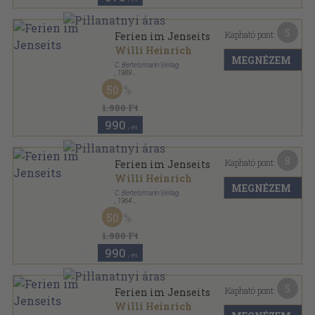
5
Kapható pont:
Ferien im Jenseits
Willi Heinrich
MEGNÉZEM
C. Bertelsmann Verlag
,
1989
Fűzött kemény papírkötés
,
367
oldal
50
1.980 Ft
990
,-Ft
8
Kapható pont:
Ferien im Jenseits
Willi Heinrich
MEGNÉZEM
C. Bertelsmann Verlag
,
1964
Fűzött kemény papírkötés
,
367
oldal
50
1.980 Ft
990
,-Ft
5
Kapható pont:
Ferien im Jenseits
Willi Heinrich