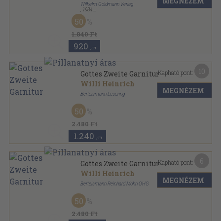
MEGNÉZEM
Wilhelm Goldmann Verlag
,
1984
Ragasztott papírkötés
,
367
oldal
50
Goldmann Taschenbücher sorozat
1.840 Ft
920
,-Ft
10
Kapható pont:
Gottes Zweite Garnitur
Willi Heinrich
MEGNÉZEM
Bertelsmann Lesering
Fűzött kemény papírkötés
,
413
oldal
50
2.480 Ft
1.240
,-Ft
6
Kapható pont:
Gottes Zweite Garnitur
Willi Heinrich
MEGNÉZEM
Bertelsmann Reinhard Mohn OHG
Fűzött kemény papírkötés
,
413
oldal
50
2.480 Ft