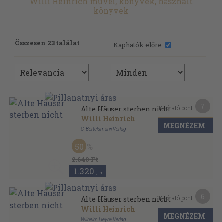
Willi Heinrich művei, könyvek, használt
könyvek
Összesen 23 találat
Kaphatók előre:
7
Kapható pont:
Alte Häuser sterben nicht
Willi Heinrich
MEGNÉZEM
C. Bertelsmann Verlag
Vászon
,
333
oldal
50
2.640 Ft
1.320
,-Ft
6
Kapható pont:
Alte Häuser sterben nicht
Willi Heinrich
MEGNÉZEM
Wilhelm Heyne Verlag