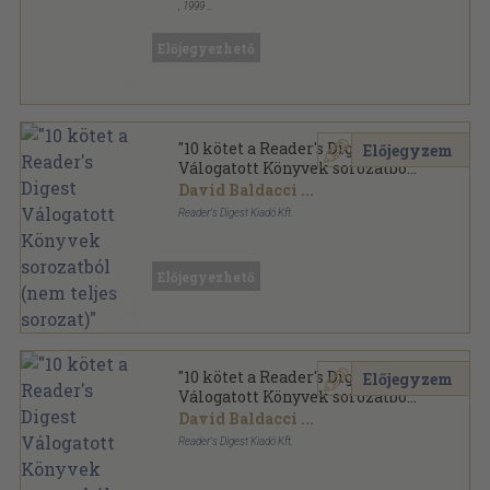
,
1999
Ragasztott papírkötés
,
416
oldal
Előjegyezhető
"10 kötet a Reader's Digest
Előjegyzem
Válogatott Könyvek sorozatból
(nem teljes sorozat)"
David Baldacci
...
Reader's Digest Kiadó Kft.
Fűzött keménykötés
,
5430
oldal
Reader's Digest - Válogatott könyvek sorozat
Előjegyezhető
"10 kötet a Reader's Digest
Előjegyzem
Válogatott Könyvek sorozatból
(nem teljes sorozat)"
David Baldacci
...
Reader's Digest Kiadó Kft.
Fűzött keménykötés
,
5545
oldal
Reader's Digest - Válogatott könyvek sorozat