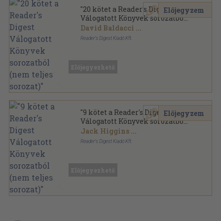
"20 kötet a Reader's Digest
Előjegyzem
Válogatott Könyvek sorozatból
(nem teljes sorozat)"
David Baldacci
...
Reader's Digest Kiadó Kft.
Fűzött keménykötés
,
11026
oldal
Reader's Digest - Válogatott könyvek sorozat
Előjegyezhető
"9 kötet a Reader's Digest
Előjegyzem
Válogatott Könyvek sorozatból
(nem teljes sorozat)"
Jack Higgins
...
Reader's Digest Kiadó Kft.
Fűzött keménykötés
,
4817
oldal
Reader's Digest - Válogatott könyvek sorozat
Előjegyezhető