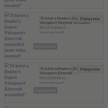
"15 kötet a Reader's Digest
Előjegyzem
Válogatott Könyvek sorozatból
(nem teljes sorozat)"
David Baldacci
...
Reader's Digest Kiadó Kft.
Fűzött keménykötés
,
8249
oldal
Reader's Digest - Válogatott könyvek sorozat
Előjegyezhető
"20 kötet a Reader's Digest
Előjegyzem
Válogatott Könyvek
sorozatból"
David Baldacci
...
Reader's Digest Kiadó Kft.
Fűzött keménykötés
,
11061
oldal
Előjegyezhető
Reader's Digest - Válogatott könyvek sorozat