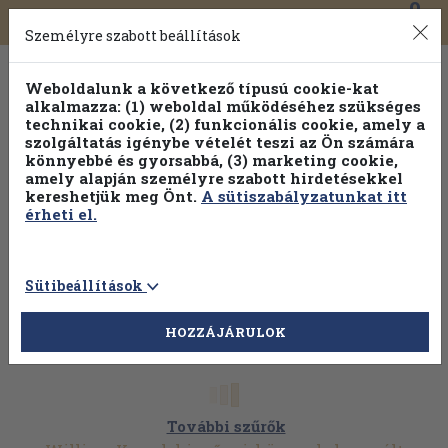
0
Toggle
Főmenü
Könyveink
navigation
Személyre szabott beállítások
Weboldalunk a következő típusú cookie-kat
alkalmazza: (1) weboldal működéséhez szükséges
technikai cookie, (2) funkcionális cookie, amely a
szolgáltatás igénybe vételét teszi az Ön számára
könnyebbé és gyorsabbá, (3) marketing cookie,
amely alapján személyre szabott hirdetésekkel
kereshetjük meg Önt.
A sütiszabályzatunkat itt
érheti el.
Sütibeállítások
HOZZÁJÁRULOK
További szűrők