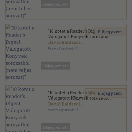
Előjegyezhető
"10 kötet a Reader's Digest
Előjegyzem
Válogatott Könyvek sorozatból
(nem teljes sorozat)"
David Baldacci
...
Reader's Digest Kiadó Kft.
Fűzött keménykötés
,
5447
oldal
Reader's Digest - Válogatott könyvek sorozat
Előjegyezhető
"10 kötet a Reader's Digest
Előjegyzem
Válogatott Könyvek sorozatból
(nem teljes sorozat)"
David Baldacci
...
Reader's Digest Kiadó Kft.
Fűzött keménykötés
,
5526
oldal
Reader's Digest - Válogatott könyvek sorozat
Előjegyezhető