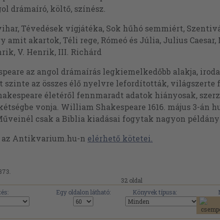
ol drámaíró, költő, színész.
ihar, Tévedések vígjátéka, Sok hűhó semmiért, Szentivá
y amit akartok, Téli rege, Rómeó és Júlia, Julius Caesar, 
rik, V. Henrik, III. Richárd
peare az angol drámaírás legkiemelkedőbb alakja, iroda
t szinte az összes élő nyelvre lefordították, világszerte
hakespeare életéről fennmaradt adatok hiányosak, szerz
kétségbe vonja. William Shakespeare 1616. május 3-án h
Műveinél csak a Biblia kiadásai fogytak nagyon példán
t az Antikvarium.hu-n
elérhető kötetei.
.873.
32 oldal
és:
Egy oldalon látható:
Könyvek típusa: