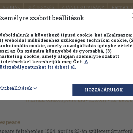
TÁRUHÁZ
ELŐJEGYZÉS
AJÁNDÉKUTALVÁNY
Partnerün
SZÁLLÍTÁS
SEGÍTSÉG
Személyre szabott beállítások
1.
Részletes kereső
Témaköri fa
eboldalunk a következő típusú cookie-kat alkalmazza:
1) weboldal működéséhez szükséges technikai cookie, (2
KIADV
unkcionális cookie, amely a szolgáltatás igénybe vételé
LEGNA
eszi az Ön számára könnyebbé és gyorsabbá, (3)
arketing cookie, amely alapján személyre szabott
PILLANATNYI ÁRAINK
FENNTARTHATÓ OLVASMÁN
irdetésekkel kereshetjük meg Önt.
A
ütiszabályzatunkat itt érheti el.
ütibeállítások
HOZZÁJÁRULOK
William Shakespeare művei, könyvek, haszn
espeare
eare feltehetően 1564. április 23-án született Stratfo