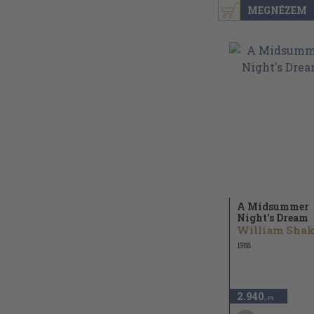
MEGNÉZEM
A Midsummer
Night's Dream
1988
2.940
,-Ft