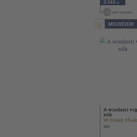
2.540
,-Ft
13
pont kapható
MEGNÉZEM
A windsori víg
nők
1959