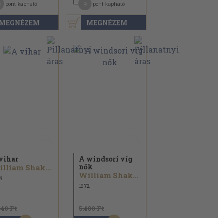
3
9
pont kapható
pont kapható
MEGNÉZEM
MEGNÉZEM
vihar
A windsori víg
nők
William Shakespeare
William Shakespeare
4
1972
740 Ft
5.480 Ft