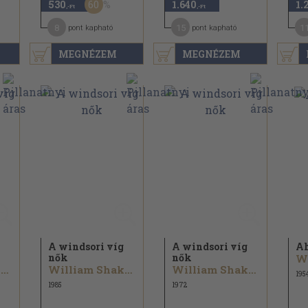
60
530
1.640
1.
,-Ft
,-Ft
8
15
1
pont kapható
pont kapható
MEGNÉZEM
MEGNÉZEM
A windsori víg
A windsori víg
Ah
nők
nők
William Shakespeare
William Shakespeare
William Shakespeare
195
1985
1972