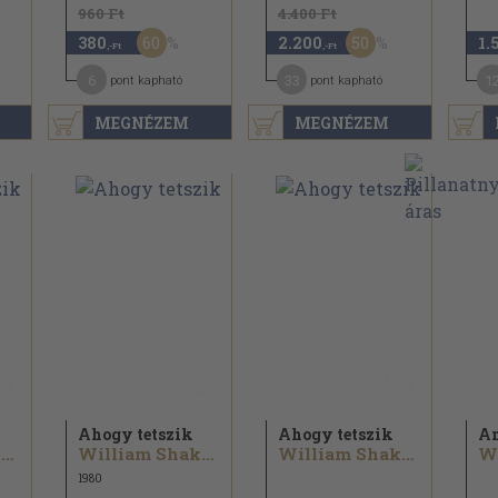
960 Ft
4.400 Ft
60
50
380
2.200
1.
,-Ft
,-Ft
6
33
1
pont kapható
pont kapható
MEGNÉZEM
MEGNÉZEM
Ahogy tetszik
Ahogy tetszik
Am
William Shakespeare
William Shakespeare
William Shakespeare
1980