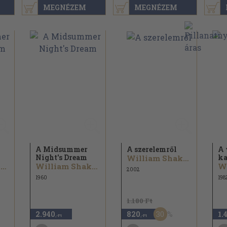
MEGNÉZEM
MEGNÉZEM
A Midsummer
A szerelemről
A 
Night's Dream
ka
William Shakespeare
William Shakespeare
William Shakespeare
2002
1960
198
1.180 Ft
30
2.940
820
1.
,-Ft
,-Ft