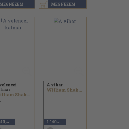
MEGNÉZEM
MEGNÉZEM
velencei
A vihar
lmár
William Shakespeare
William Shakespeare
2
440
1.140
,-Ft
,-Ft