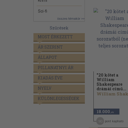
Krimi
Sci-fi
összes témakör >>
Szűrések
MOST ÉRKEZETT
ÁR SZERINT
ÁLLAPOT
PILLANATNYI ÁR
"20 kötet a
KIADÁS ÉVE
William
Shakespeare
NYELV
drámái című...
KÜLÖNLEGESSÉGEK
18.000
,-Ft
90
pont kapható