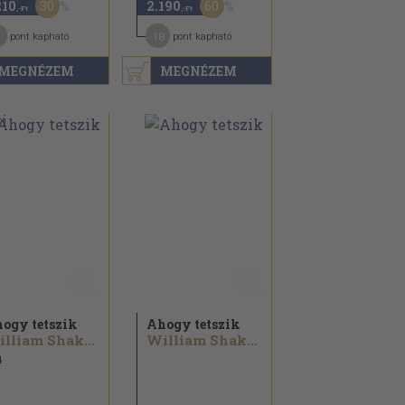
30
60
210
2.190
,-Ft
,-Ft
1
18
pont kapható
pont kapható
MEGNÉZEM
MEGNÉZEM
ogy tetszik
Ahogy tetszik
William Shakespeare
William Shakespeare
4