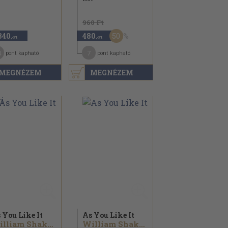
960 Ft
50
840
480
,-Ft
,-Ft
4
7
pont kapható
pont kapható
MEGNÉZEM
MEGNÉZEM
 You Like It
As You Like It
William Shakespeare
William Shakespeare