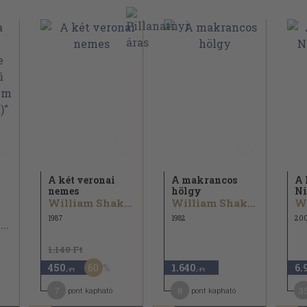
A két veronai
A makrancos
A
nemes
hölgy
Ni
William Shakespeare
William Shakespeare
1987
1982
20
William Shakespeare
1.140 Ft
60
450
1.640
6.
,-Ft
,-Ft
7
8
3
pont kapható
pont kapható