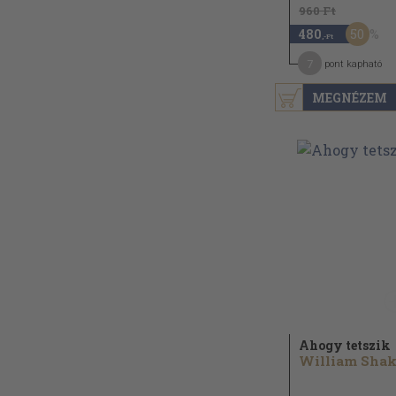
960 Ft
50
480
,-Ft
7
pont kapható
MEGNÉZEM
Ahogy tetszik