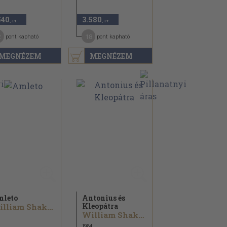
540
3.580
,-Ft
,-Ft
2
18
pont kapható
pont kapható
MEGNÉZEM
MEGNÉZEM
leto
Antonius és
Kleopátra
William Shakespeare
William Shakespeare
1984