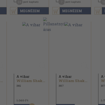
24
7
1
pont kapható
pont kapható
MEGNÉZEM
MEGNÉZEM
A vihar
A vihar
A 
William Shakespeare
William Shakespeare
William Shakespeare
1981
1957
197
1.340 Ft
1.