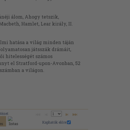
néji álom, Ahogy tetszik,
Macbeth, Hamlet, Lear király, II.
lmi hatása a világ minden táján
 folyamatosan játsszák drámáit,
ői hitelességét számos
unyt el Stratford-upon-Avonban, 52
yszámban a világon.
Nézet:
Kaphatók előre: