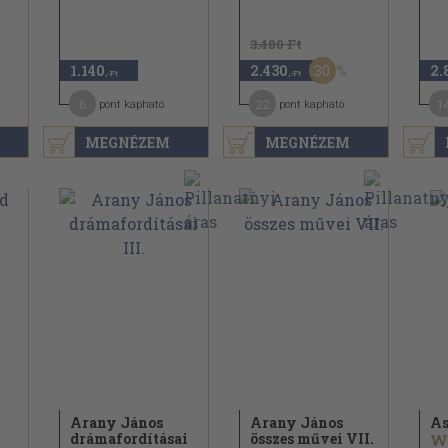
3.480 Ft
30
1.140
2.430
2.
,-Ft
,-Ft
6
22
1
pont kapható
pont kapható
MEGNÉZEM
MEGNÉZEM
Arany János
Arany János
As
drámafordításai
összes művei VII.