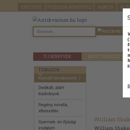
ÉRTESÍTŐ
FIZESSEN
KÖNYVVEL!
AUKCIÓ
PON
W
(
f
t
m
ÚJ KÖNYVEK
MOST ÉRKEZETT
h
s
TÉMAKÖR
Kiemelt témaköreink
S
Dedikált, aláírt
kiadványok
Regény, novella,
elbeszélés
William Shak
Gyermek- és ifjúsági
William Shakesp
irodalom