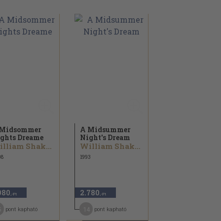
 Midsommer
A Midsummer
ghts Dreame
Night's Dream
William Shakespeare
William Shakespeare
08
1993
980
2.780
,-Ft
,-Ft
5
14
pont kapható
pont kapható