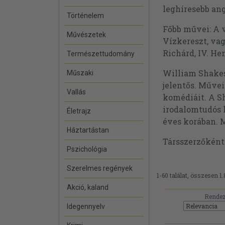
leghíresebb ang
Történelem
Főbb művei: A v
Művészetek
Vízkereszt, vag
Richárd, IV. Hen
Természettudomány
William Shakes
Műszaki
jelentős. Művei
Vallás
komédiáit. A S
irodalomtudós 
Életrajz
éves korában. 
Háztartástan
Társszerzőkén
Pszichológia
Szerelmes regények
1-60 találat, összesen 1
Akció, kaland
Rendez
Idegennyelv