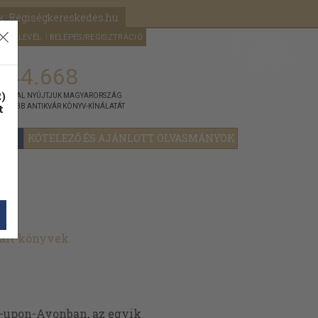
k: Régiségkereskedés.hu
A kosaram
HÍRLEVÉL
BELÉPÉS/REGISZTRÁCIÓ
MÉG
0
5000
Ft
144.668
)
ÁNNYAL NYÚJTJUK MAGYARORSZÁG
t
GYOBB ANTIKVÁR KÖNYV-KÍNÁLATÁT
YOK
KÖTELEZŐ ÉS AJÁNLOTT OLVASMÁNYOK
ált könyvek
rd-upon-Avonban, az egyik