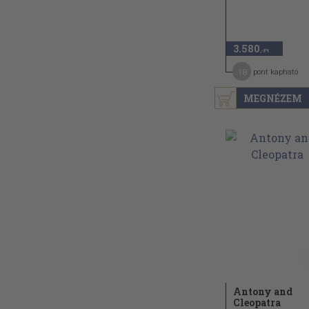
3.580
,-Ft
18
pont kapható
MEGNÉZEM
Antony and
Cleopatra