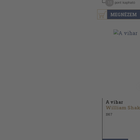
15
pont kapható
MEGNÉZEM
A vihar
1957