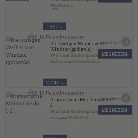
Philipp Reclam jun.
,
1980
Ragasztott papírkötés
,
88
oldal
Universal-Bibliothek sorozat
1.880
,-Ft
14
Kapható pont:
Die lustigen Weiber von
Windsor (gótbetűs)
MEGNÉZEM
William Shakespeare
Druck und Verlag von Philipp Reclam jun.
Félvászon
,
109
oldal
Bühnen-Shakespeare sorozat
2.740
,-Ft
40
Kapható pont:
Dramatische Meisterwerke 1-
2.
MEGNÉZEM
William Shakespeare
Verlagsgruppe Weltbild GmbH
Fűzött keménykötés
,
1094
oldal
Weltbild Sammler-Editionen sorozat