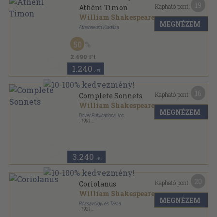
19
Kapható pont:
Athéni Timon
William Shakespeare
MEGNÉZEM
Athenaeum Kiadása
Varrott papírkötés
,
97
oldal
50
2.490 Ft
1.240
,-Ft
16
Kapható pont:
Complete Sonnets
William Shakespeare
MEGNÉZEM
Dover Publications, Inc.
,
1991
Ragasztott papírkötés
,
74
oldal
Dover Thrift Editions sorozat
3.240
,-Ft
20
Kapható pont:
Coriolanus
William Shakespeare
MEGNÉZEM
Rózsavölgyi és Társa
,
1921
Félvászon
,
200
oldal