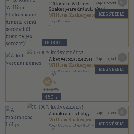
90
Kapható pont:
"20 kötet a William
Shakespeare drámái című
MEGNÉZEM
sorozatból (nem teljes
William Shakespeare
sorozat)"
Európa Könyvkiadó
Ragasztott papírkötés
,
3685
oldal
William Shakespeare drámái sorozat
18.000
,-Ft
7
Kapható pont:
A két veronai nemes
William Shakespeare
MEGNÉZEM
Európa Könyvkiadó-Magyar Rádió és Televízió
,
1987
Ragasztott papírkötés
,
154
oldal
60
William Shakespeare drámái sorozat
1.140 Ft
450
,-Ft
8
Kapható pont:
A makrancos hölgy
William Shakespeare
MEGNÉZEM
Európa Könyvkiadó-Magyar Rádió és Televízió
,
1982
Ragasztott papírkötés
,
171
oldal