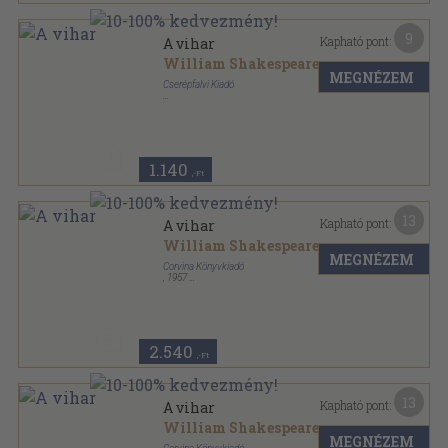
9
Kapható pont:
A vihar
William Shakespeare
MEGNÉZEM
Cserépfalvi Kiadó
Ragasztott papírkötés
,
93
oldal
Shakespeare-drámák sorozat
1.140
,-Ft
13
Kapható pont:
A vihar
William Shakespeare
MEGNÉZEM
Corvina Könyvkiadó
,
1957
Vászon
,
207
oldal
Kétnyelvű klasszikusok sorozat
2.540
,-Ft
13
Kapható pont:
A vihar
William Shakespeare
MEGNÉZEM