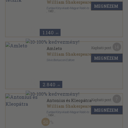
William Shakespeare
MEGNÉZEM
Európa Könyvkiadó-Magyar Rádió és Televízió
,
1980
Ragasztott papírkötés
,
171
oldal
William Shakespeare drámái sorozat
1.140
,-Ft
14
Kapható pont:
Amleto
William Shakespeare
MEGNÉZEM
Silvio Berlusconi Editore
Ragasztott papírkötés
,
95
oldal
La Biblioteca di NOI-I Dieci Comandamenti sorozat
2.840
,-Ft
7
Kapható pont:
Antonius és Kleopátra
William Shakespeare
MEGNÉZEM
Európa Könyvkiadó-Magyar Rádió és Televízió
,
1984
Ragasztott papírkötés
,
245
oldal
50
William Shakespeare drámái sorozat