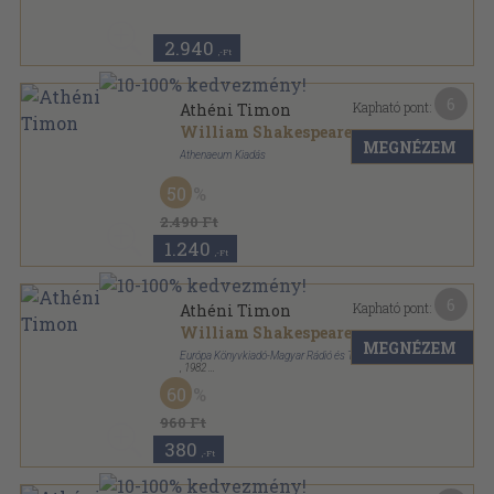
2.940
,-Ft
6
Kapható pont:
Athéni Timon
William Shakespeare
MEGNÉZEM
Athenaeum Kiadás
Félvászon
,
97
oldal
50
2.490 Ft
1.240
,-Ft
6
Kapható pont:
Athéni Timon
William Shakespeare
MEGNÉZEM
Európa Könyvkiadó-Magyar Rádió és Televízió
,
1982
Ragasztott papírkötés
,
160
oldal
60
William Shakespeare drámái sorozat
960 Ft
380
,-Ft