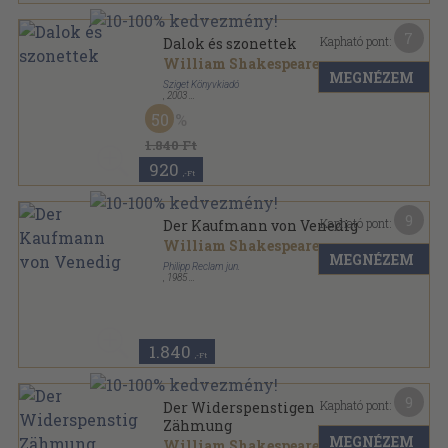
7
Kapható pont:
Dalok és szonettek
William Shakespeare
MEGNÉZEM
Sziget Könyvkiadó
,
2003
Fűzött kemény papírkötés
,
228
oldal
50
Sziget Verseskönyvek sorozat
1.840 Ft
920
,-Ft
9
Kapható pont:
Der Kaufmann von Venedig
William Shakespeare
MEGNÉZEM
Philipp Reclam jun.
,
1985
Ragasztott papírkötés
,
87
oldal
Universal-Bibliothek sorozat
1.840
,-Ft
9
Kapható pont:
Der Widerspenstigen
Zähmung
MEGNÉZEM
William Shakespeare