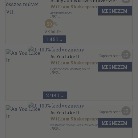
Arany János összes művei VII.
William Shakespeare
MEGNÉZEM
Akadémiai Kiadó
,
1961
Fűzött keménykötés
,
421
oldal
50
Arany János összes művei sorozat
2.900 Ft
1.450
,-Ft
15
Kapható pont:
As You Like It
William Shakespeare
MEGNÉZEM
Higher School Publishing House
,
1973
Varrott keménykötés
,
126
oldal
2.980
,-Ft
15
Kapható pont:
As You Like It
William Shakespeare
MEGNÉZEM
Washington Square Press-Pocket Books
,
1960
Ragasztott papírkötés
,
105
oldal
Folger Library-General Reader Shakespeare sorozat