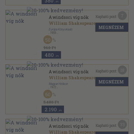
380
,-Ft
7
Kapható pont:
A windsori víg nők
William Shakespeare
MEGNÉZEM
Európa Könyvkiadó
,
1959
Ragasztott papírkötés
,
121
oldal
50
Világirodalmi kiskönyvtár sorozat
960 Ft
480
,-Ft
18
Kapható pont:
A windsori víg nők
William Shakespeare
MEGNÉZEM
Magyar Helikon
,
1972
Nyl kötés
,
96
oldal
60
5.480 Ft
2.190
,-Ft
33
Kapható pont:
A windsori víg nők
William Shakespeare