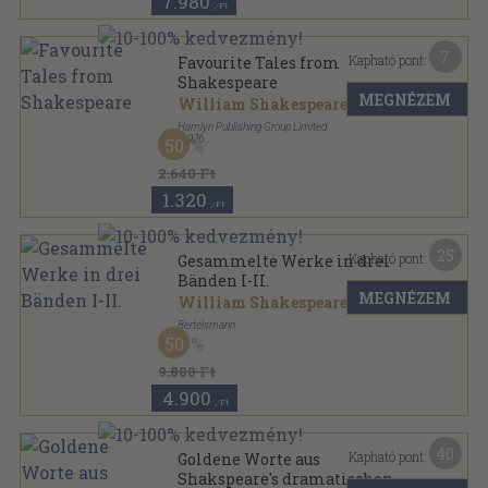
7.980
,-Ft
7
Kapható pont:
Favourite Tales from
Shakespeare
MEGNÉZEM
William Shakespeare
Hamlyn Publishing Group Limited
,
1976
50
Könyvkötői vászonkötés
,
125
oldal
2.640 Ft
1.320
,-Ft
25
Kapható pont:
Gesammelte Werke in drei
Bänden I-II.
MEGNÉZEM
William Shakespeare
Bertelsmann
50
Fűzött keménykötés
,
1996
oldal
9.800 Ft
4.900
,-Ft
40
Kapható pont:
Goldene Worte aus
Shakspeare's dramatischen