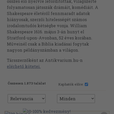
összes élő nyelvre lefordították, világszerte
folyamatosan játsszák drámáit, komédiáit. A
Shakespeare életéről fennmaradt adatok
hiányosak, szerzői hitelességét számos
irodalomtudós kétségbe vonja. William
Shakespeare 1616. május 3-án hunyt el
Stratford-upon-Avonban, 52 éves korában.
Műveinél csak a Biblia kiadásai fogytak
nagyon példányszámban a világon.
Társszerzőként az Antikvarium.hu-n
elérhető kötetei.
Összesen 1.873 találat
Kaphatók előre: