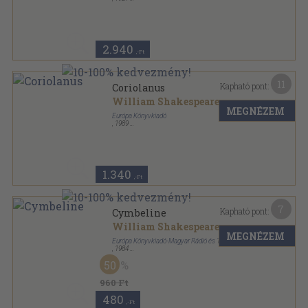
Könyvkötői papírkötés
,
200
oldal
Shakspeare összes színművei sorozat
2.940
,-Ft
11
Kapható pont:
Coriolanus
William Shakespeare
MEGNÉZEM
Európa Könyvkiadó
,
1989
Ragasztott papírkötés
,
204
oldal
William Shakespeare drámái sorozat
1.340
,-Ft
7
Kapható pont:
Cymbeline
William Shakespeare
MEGNÉZEM
Európa Könyvkiadó-Magyar Rádió és Televízió
,
1984
Ragasztott papírkötés
,
197
oldal
50
William Shakespeare drámái sorozat
960 Ft
480
,-Ft