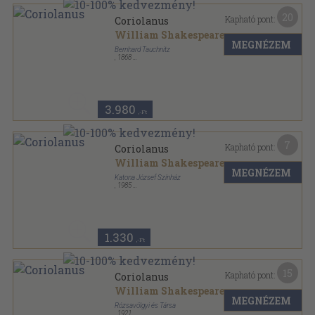
20
Kapható pont:
Coriolanus
William Shakespeare
MEGNÉZEM
Bernhard Tauchnitz
,
1868
Varrott papírkötés
,
110
oldal
The Plays of William Shakespeare sorozat
3.980
,-Ft
7
Kapható pont:
Coriolanus
William Shakespeare
MEGNÉZEM
Katona József Színház
,
1985
Tűzött kötés
,
12
oldal
1.330
,-Ft
15
Kapható pont:
Coriolanus
William Shakespeare
MEGNÉZEM
Rózsavölgyi és Társa
,
1921