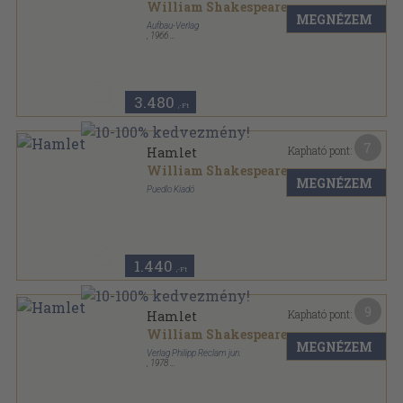
William Shakespeare
MEGNÉZEM
Aufbau-Verlag
,
1966
Vászon
,
163
oldal
3.480
,-Ft
7
Kapható pont:
Hamlet
William Shakespeare
MEGNÉZEM
Puedlo Kiadó
Ragasztott kemény papírkötés
,
127
oldal
1.440
,-Ft
9
Kapható pont:
Hamlet
William Shakespeare
MEGNÉZEM
Verlag Philipp Reclam jun.
,
1978
Ragasztott papírkötés
,
163
oldal
Universal Bibliothek sorozat