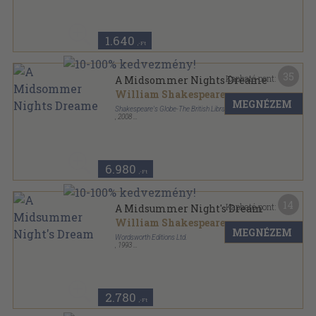
William Shakespeare drámái sorozat
1.640
,-Ft
35
Kapható pont:
A Midsommer Nights Dreame
William Shakespeare
MEGNÉZEM
Shakespeare's Globe-The British Library
,
2008
Könyvkötői kötés
,
38
oldal
6.980
,-Ft
14
Kapható pont:
A Midsummer Night's Dream
William Shakespeare
MEGNÉZEM
Wordsworth Editions Ltd.
,
1993
Ragasztott papírkötés
,
83
oldal
Wordsworth Classics sorozat
2.780
,-Ft