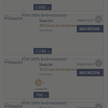
1.880
,-Ft
26
Kapható pont:
Hamlet
William Shakespeare
MEGNÉZEM
Akkord Kiadó
Ragasztott papírkötés
,
148
oldal
Talentum Diákkönyvtár sorozat
1.740
,-Ft
7
Kapható pont:
Hamlet
William Shakespeare
MEGNÉZEM
Puedlo Kiadó
Ragasztott kemény papírkötés
,
55
oldal
30
1.140 Ft
790
,-Ft
14
Kapható pont: