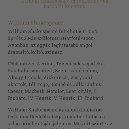
William Shakespeare művei, könyvek,
használt könyvek
William Shakespeare
William Shakespeare feltehetően 1564.
április 23-án született Stratford-upon-
Avonban, az egyik leghíresebb angol
drámaíró, költő, színész.
Főbb művei: A vihar, Tévedések vígjátéka,
Sok hűhó semmiért, Szentivánéji álom,
Ahogy tetszik, Vízkereszt, vagy amit
akartok, Téli rege, Rómeó és Júlia, Julius
Caesar, Macbeth, Hamlet, Lear király, II.
Richárd, IV. Henrik, V. Henrik, III. Richárd
William Shakespeare az angol drámaírás
legkiemelkedőbb alakja, irodalmi hatása a
világ minden táján jelentős. Műveit szinte az