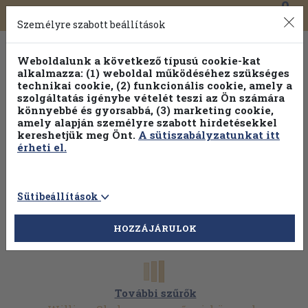
0
Toggle
Főmenü
Könyveink
navigation
Személyre szabott beállítások
Weboldalunk a következő típusú cookie-kat
alkalmazza: (1) weboldal működéséhez szükséges
technikai cookie, (2) funkcionális cookie, amely a
szolgáltatás igénybe vételét teszi az Ön számára
könnyebbé és gyorsabbá, (3) marketing cookie,
Válogasson több mint 1.000.000 kiadványunk közül
10-
amely alapján személyre szabott hirdetésekkel
100% kedvezménnyel!
kereshetjük meg Önt.
A sütiszabályzatunkat itt
érheti el.
Sütibeállítások
HOZZÁJÁRULOK
További szűrők