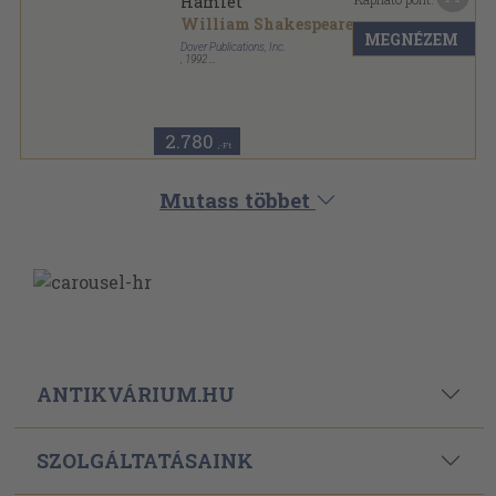
Hamlet
William Shakespeare
MEGNÉZEM
Dover Publications, Inc.
,
1992
Ragasztott papírkötés
,
122
oldal
Dover Thrift Editions sorozat
2.780
,-Ft
Mutass többet
ANTIKVÁRIUM.HU
SZOLGÁLTATÁSAINK