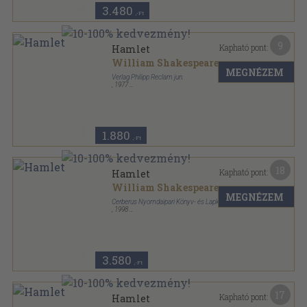
3.480
,-Ft
9
Kapható pont:
Hamlet
William Shakespeare
MEGNÉZEM
Verlag Philipp Reclam jun.
,
1977
Ragasztott papírkötés
,
163
oldal
Reclams Universal-Bibliothek sorozat
1.880
,-Ft
18
Kapható pont:
Hamlet
William Shakespeare
MEGNÉZEM
Cerberus Nyomdaipari Könyv- és Lapkiadó Kft.
,
1998
Ragasztott papírkötés
,
130
oldal
3.580
,-Ft
17
Kapható pont:
Hamlet