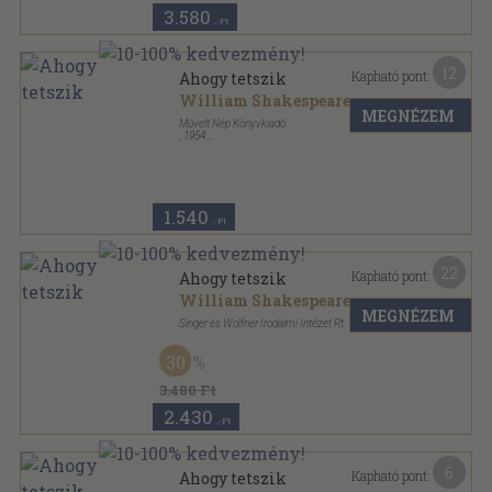
3.580
,-Ft
12
Kapható pont:
Ahogy tetszik
William Shakespeare
MEGNÉZEM
Művelt Nép Könyvkiadó
,
1954
Félvászon
,
111
oldal
Népszerű drámák sorozat
1.540
,-Ft
22
Kapható pont:
Ahogy tetszik
William Shakespeare
MEGNÉZEM
Singer és Wolfner Irodalmi Intézet Rt.
Varrott papírkötés
,
103
oldal
30
3.480 Ft
2.430
,-Ft
6
Kapható pont:
Ahogy tetszik