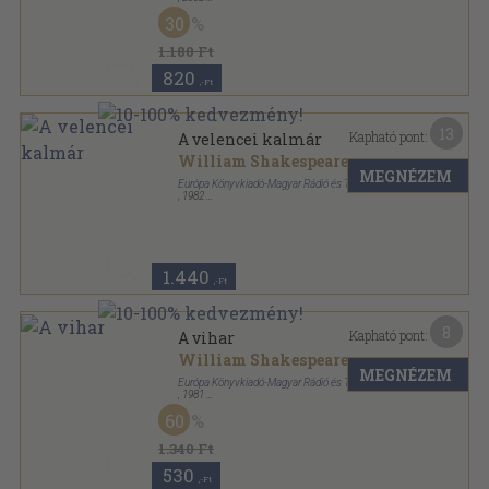
Fűzött kemény papírkötés
,
130
oldal
30
1.180 Ft
820
,-Ft
13
Kapható pont:
A velencei kalmár
William Shakespeare
MEGNÉZEM
Európa Könyvkiadó-Magyar Rádió és Televízió
,
1982
Ragasztott papírkötés
,
174
oldal
William Shakespeare drámái sorozat
1.440
,-Ft
8
Kapható pont:
A vihar
William Shakespeare
MEGNÉZEM
Európa Könyvkiadó-Magyar Rádió és Televízió
,
1981
Ragasztott papírkötés
,
131
oldal
60
William Shakespeare drámái sorozat
1.340 Ft
530
,-Ft