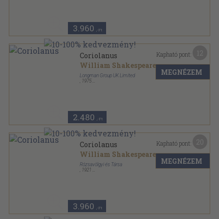
Shakspeare összes színművei sorozat
3.960
,-Ft
12
Kapható pont:
Coriolanus
William Shakespeare
MEGNÉZEM
Longman Group UK Limited
,
1975
Fűzött papírkötés
,
233
oldal
New Swan Shakespeare-Advanced Series sorozat
2.480
,-Ft
20
Kapható pont:
Coriolanus
William Shakespeare
MEGNÉZEM
Rózsavölgyi és Társa
,
1921
Félvászon
,
200
oldal
Shakspeare összes színművei sorozat
3.960
,-Ft