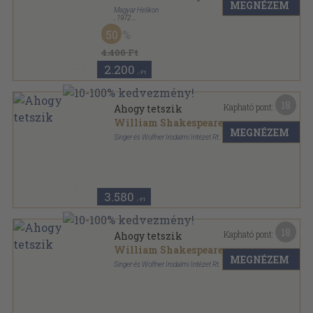
MEGNÉZEM
Magyar Helikon
,
1972
Fűzött kemény papírkötés
,
96
oldal
50
4.400 Ft
2.200
,-Ft
18
Kapható pont:
Ahogy tetszik
William Shakespeare
MEGNÉZEM
Singer és Wolfner Irodalmi Intézet Rt.
Könyvkötői vászonkötés
,
103
oldal
3.580
,-Ft
18
Kapható pont:
Ahogy tetszik
William Shakespeare
MEGNÉZEM
Singer és Wolfner Irodalmi Intézet Rt.
Könyvkötői kötés
,
103
oldal