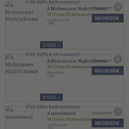
24
Kapható pont:
A Midsummer Night's Dream
William Shakespeare
MEGNÉZEM
Penguin Books Ltd
,
1960
Varrott papírkötés
,
106
oldal
The Penguin Shakespeare sorozat
2.940
,-Ft
15
Kapható pont:
A Midsummer Night's Dream
William Shakespeare
MEGNÉZEM
Bantam Books
,
1988
Ragasztott kemény papírkötés
,
106
oldal
Bantam Classic sorozat
2.940
,-Ft
7
Kapható pont:
A szerelemről
William Shakespeare
MEGNÉZEM
Lazi Könyvkiadó
,
2002