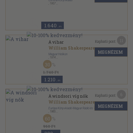
Corvina Könyvkiadó
,
1957
Félvászon
,
207
oldal
Kétnyelvű klasszikusok sorozat
1.640
,-Ft
11
Kapható pont:
A vihar
William Shakespeare
MEGNÉZEM
Magyar Helikon
,
1974
Fűzött kemény papírkötés
,
89
oldal
30
1.740 Ft
1.210
,-Ft
6
Kapható pont:
A windsori víg nők
William Shakespeare
MEGNÉZEM
Európa Könyvkiadó-Magyar Rádió és Televízió
,
1985
Ragasztott papírkötés
,
189
oldal
60
William Shakespeare drámái sorozat
960 Ft