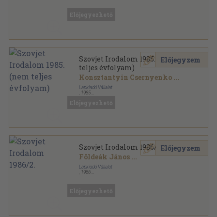
Ragasztott papírkötés
,
192
oldal
Szovjet Irodalom sorozat
Előjegyezhető
Szovjet Irodalom 1985. (nem
Előjegyzem
teljes évfolyam)
Konsztantyin Csernyenko
...
Lapkiadó Vállalat
,
1985
Ragasztott papírkötés
,
2112
oldal
Előjegyezhető
Szovjet Irodalom sorozat
Szovjet Irodalom 1986/2.
Előjegyzem
Földeák János
...
Lapkiadó Vállalat
,
1986
Ragasztott papírkötés
,
192
oldal
Szovjet Irodalom sorozat
Előjegyezhető