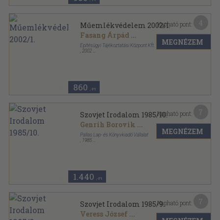
4
Kapható pont:
Műemlékvédelem 2002/1.
Fasang Árpád
...
MEGNÉZEM
Építésügyi Tájékoztatási Központ Kft.
,
2002
Ragasztott papírkötés
,
72
oldal
Műemlékvédelem sorozat
860
,-Ft
7
Kapható pont:
Szovjet Irodalom 1985/10.
Genrih Borovik
...
MEGNÉZEM
Pallas Lap- és Könyvkiadó Vállalat
,
1985
Ragasztott papírkötés
,
192
oldal
Szovjet Irodalom sorozat
1.440
,-Ft
7
Kapható pont:
Szovjet Irodalom 1985/9.
Veress József
...