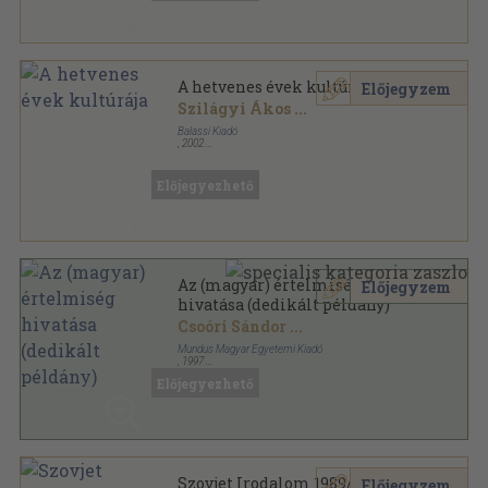
A hetvenes évek kultúrája
Előjegyzem
Szilágyi Ákos
...
Balassi Kiadó
,
2002
Ragasztott papírkötés
,
215
oldal
Irányított irodalom sorozat
Előjegyezhető
Az (magyar) értelmiség
Előjegyzem
hivatása (dedikált példány)
Csoóri Sándor
...
Mundus Magyar Egyetemi Kiadó
,
1997
Ragasztott papírkötés
,
530
oldal
Előjegyezhető
Az Antall József Emlékbizottság és Baráti Társaság
Évkönyvei sorozat
Szovjet Irodalom 1989/2.
Előjegyzem