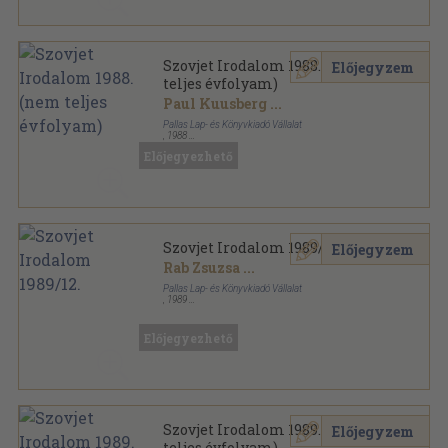
Szovjet Irodalom 1988. (nem
Előjegyzem
teljes évfolyam)
Paul Kuusberg
...
Pallas Lap- és Könyvkiadó Vállalat
,
1988
Ragasztott papírkötés
,
2112
oldal
Előjegyezhető
Szovjet Irodalom sorozat
Szovjet Irodalom 1989/12.
Előjegyzem
Rab Zsuzsa
...
Pallas Lap- és Könyvkiadó Vállalat
,
1989
Ragasztott papírkötés
,
200
oldal
Szovjet Irodalom sorozat
Előjegyezhető
Szovjet Irodalom 1989. (nem
Előjegyzem
teljes évfolyam)