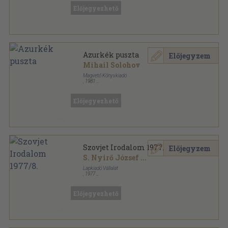
Előjegyezhető
Azurkék puszta
Előjegyzem
Mihail Solohov
Magvető Könyvkiadó
,
1981
Ragasztott papírkötés
,
236
oldal
Rakéta Regénytár sorozat
Előjegyezhető
Szovjet Irodalom 1977/8.
Előjegyzem
S. Nyirő József
...
Lapkiadó Vállalat
,
1977
Ragasztott papírkötés
,
192
oldal
Szovjet Irodalom sorozat
Előjegyezhető