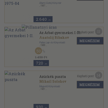
Állami Gorkij Könyvtár
,
1987
Ragasztott kemény papírkötés
,
434
oldal
2.640
,-Ft
11
Kapható pont:
Az Arbat gyermekei I-II.
Anatolij Ribakov
MEGNÉZEM
Pallas Lap- és Könyvkiadó
,
1988
Ragasztott papírkötés
,
466
oldal
50
Szovjet Irodalom sorozat
1.450 Ft
720
,-Ft
14
Kapható pont:
Azúrkék puszta
Mihail Solohov
MEGNÉZEM
Magvető Könyvkiadó
,
1981
Ragasztott papírkötés
,
236
oldal
Rakéta Regénytár sorozat
930
,-Ft