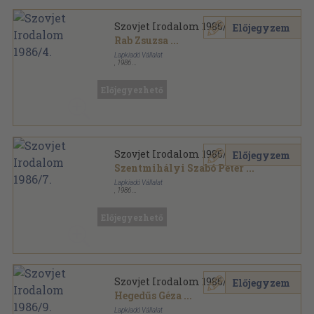
Szovjet Irodalom 1986/4.
Előjegyzem
Rab Zsuzsa
...
Lapkiadó Vállalat
,
1986
Ragasztott papírkötés
,
192
oldal
Szovjet Irodalom sorozat
Előjegyezhető
Szovjet Irodalom 1986/7.
Előjegyzem
Szentmihályi Szabó Péter
...
Lapkiadó Vállalat
,
1986
Ragasztott papírkötés
,
192
oldal
Szovjet Irodalom sorozat
Előjegyezhető
Szovjet Irodalom 1986/9.
Előjegyzem
Hegedűs Géza
...
Lapkiadó Vállalat