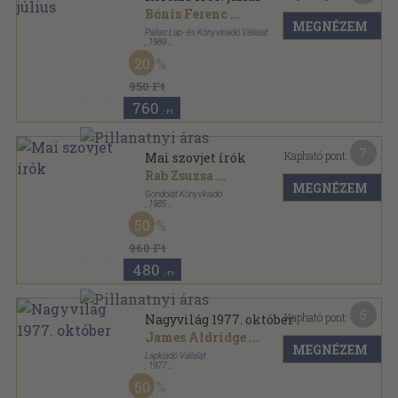
Bónis Ferenc
...
MEGNÉZEM
Pallas Lap- és Könyvkiadó Vállalat
,
1989
Ragasztott papírkötés
,
167
oldal
20
Kortárs sorozat
950 Ft
760
,-Ft
7
Kapható pont:
Mai szovjet írók
Rab Zsuzsa
...
MEGNÉZEM
Gondolat Könyvkiadó
,
1985
Vászon
,
405
oldal
50
960 Ft
480
,-Ft
5
Kapható pont:
Nagyvilág 1977. október
James Aldridge
...
MEGNÉZEM
Lapkiadó Vállalat
,
1977
Fűzött papírkötés
,
153
oldal
50
Nagyvilág sorozat