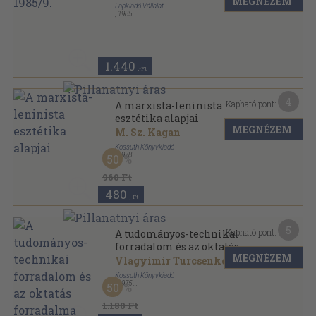
MEGNÉZEM
Lapkiadó Vállalat
,
1985
Ragasztott papírkötés
,
192
oldal
Szovjet Irodalom sorozat
1.440
,-Ft
4
Kapható pont:
A marxista-leninista
esztétika alapjai
MEGNÉZEM
M. Sz. Kagan
Kossuth Könyvkiadó
,
1978
50
Fűzött kemény papírkötés
,
546
oldal
960 Ft
480
,-Ft
5
Kapható pont:
A tudományos-technikai
forradalom és az oktatás
MEGNÉZEM
forradalma
Vlagyimir Turcsenko
Kossuth Könyvkiadó
,
1975
50
Ragasztott papírkötés
,
230
oldal
1.180 Ft