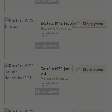
Előjegyezhető
Irodalomtörténeti Közlemények sorozat
Kortárs 1972. február
Előjegyzem
Rónay György
...
Lapkiadó Vállalat
,
1972
Fűzött papírkötés
,
160
oldal
Kortárs sorozat
Előjegyezhető
Kortárs 1972. január-december
Előjegyzem
I-II.
Vitányi Iván
...
Lapkiadó Vállalat
,
1972
Könyvkötői kötés
,
2016
oldal
Előjegyezhető
Kortárs sorozat