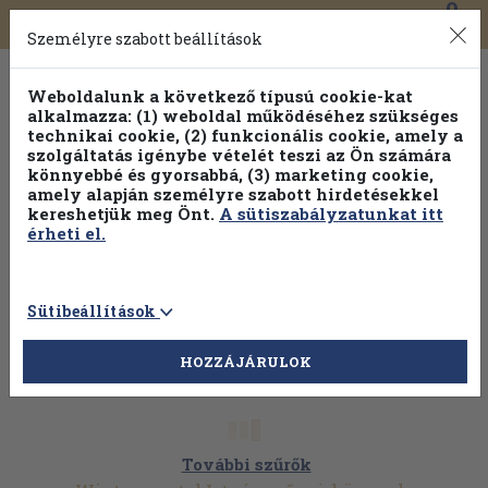
0
Toggle
Főmenü
Könyveink
navigation
Személyre szabott beállítások
Weboldalunk a következő típusú cookie-kat
alkalmazza: (1) weboldal működéséhez szükséges
technikai cookie, (2) funkcionális cookie, amely a
szolgáltatás igénybe vételét teszi az Ön számára
könnyebbé és gyorsabbá, (3) marketing cookie,
amely alapján személyre szabott hirdetésekkel
kereshetjük meg Önt.
A sütiszabályzatunkat itt
érheti el.
Sütibeállítások
HOZZÁJÁRULOK
További szűrők