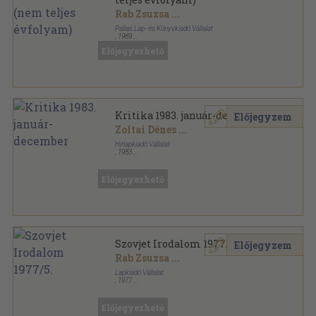
Rab Zsuzsa
...
Pallas Lap- és Könyvkiadó Vállalat
,
1989
Ragasztott papírkötés
,
1920
oldal
Előjegyezhető
Szovjet Irodalom sorozat
Kritika 1983. január-december
Előjegyzem
Zoltai Dénes
...
Hírlapkiadó Vállalat
,
1983
Tűzött kötés
,
480
oldal
Kritika sorozat
Előjegyezhető
Szovjet Irodalom 1977/5.
Előjegyzem
Rab Zsuzsa
...
Lapkiadó Vállalat
,
1977
Ragasztott papírkötés
,
192
oldal
Szovjet Irodalom sorozat
Előjegyezhető