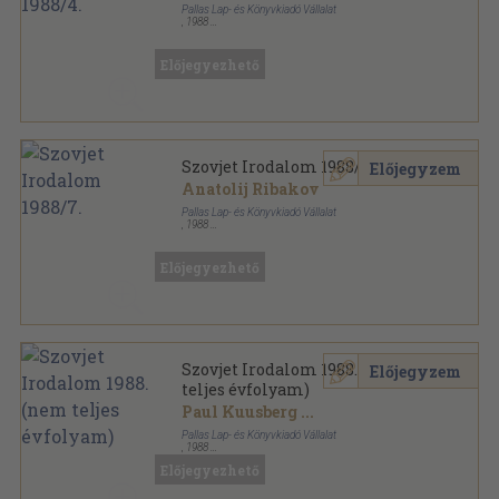
Pallas Lap- és Könyvkiadó Vállalat
,
1988
Ragasztott papírkötés
,
192
oldal
Szovjet Irodalom sorozat
Előjegyezhető
Szovjet Irodalom 1988/7.
Előjegyzem
Anatolij Ribakov
Pallas Lap- és Könyvkiadó Vállalat
,
1988
Ragasztott papírkötés
,
232
oldal
Szovjet Irodalom sorozat
Előjegyezhető
Szovjet Irodalom 1988. (nem
Előjegyzem
teljes évfolyam)
Paul Kuusberg
...
Pallas Lap- és Könyvkiadó Vállalat
,
1988
Ragasztott papírkötés
,
2184
oldal
Előjegyezhető
Szovjet Irodalom sorozat