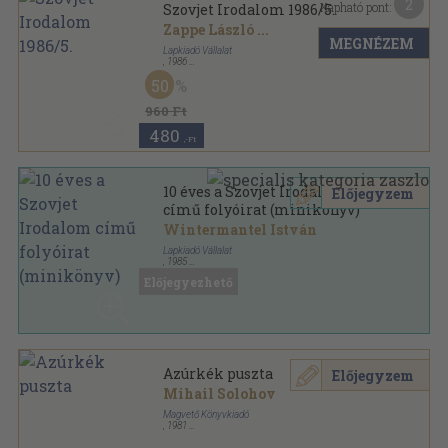
2
Kapható pont:
Szovjet Irodalom 1986/5.
Zappe László
...
MEGNÉZEM
Lapkiadó Vállalat
,
1986
Ragasztott papírkötés
,
192
oldal
50
Szovjet Irodalom sorozat
960 Ft
480
,-Ft
10 éves a Szovjet Irodalom
Előjegyzem
című folyóirat (minikönyv)
Wintermantel István
Lapkiadó Vállalat
,
1985
Fűzött keménykötés
,
128
oldal
Előjegyezhető
Azúrkék puszta
Előjegyzem
Mihail Solohov
Magvető Könyvkiadó
,
1981
Könyvkötői kötés
,
236
oldal
Rakéta Regénytár sorozat