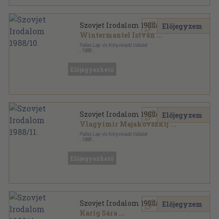
Szovjet Irodalom 1988/10.
Előjegyzem
Wintermantel István
...
Pallas Lap- és Könyvkiadó Vállalat
,
1988
Ragasztott papírkötés
,
176
oldal
Szovjet Irodalom sorozat
Előjegyezhető
Szovjet Irodalom 1988/11.
Előjegyzem
Vlagyimir Majakovszkij
...
Pallas Lap- és Könyvkiadó Vállalat
,
1988
Ragasztott papírkötés
,
192
oldal
Szovjet Irodalom sorozat
Előjegyezhető
Szovjet Irodalom 1988/4.
Előjegyzem
Karig Sára
...