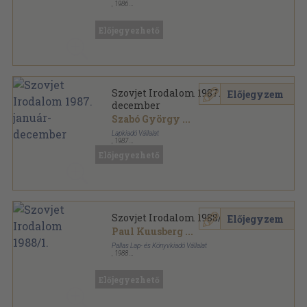
,
1986
Ragasztott papírkötés
,
192
oldal
Szovjet Irodalom sorozat
Előjegyezhető
Szovjet Irodalom 1987. január-
Előjegyzem
december
Szabó György
...
Lapkiadó Vállalat
,
1987
Ragasztott papírkötés
,
2336
oldal
Előjegyezhető
Szovjet Irodalom sorozat
Szovjet Irodalom 1988/1.
Előjegyzem
Paul Kuusberg
...
Pallas Lap- és Könyvkiadó Vállalat
,
1988
Ragasztott papírkötés
,
200
oldal
Szovjet Irodalom sorozat
Előjegyezhető