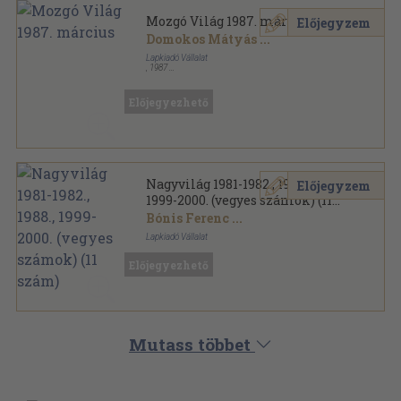
Mozgó Világ 1987. március
Előjegyzem
Domokos Mátyás
...
Lapkiadó Vállalat
,
1987
Ragasztott papírkötés
,
128
oldal
Mozgó Világ sorozat
Előjegyezhető
Nagyvilág 1981-1982., 1988.,
Előjegyzem
1999-2000. (vegyes számok) (11
szám)
Bónis Ferenc
...
Lapkiadó Vállalat
Ragasztott papírkötés
,
1360
oldal
Előjegyezhető
Nagyvilág sorozat
Mutass többet