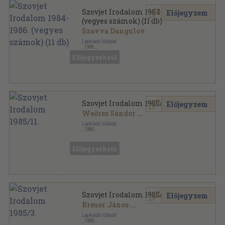
Szovjet Irodalom 1984-1986.
Előjegyzem
(vegyes számok) (11 db)
Szavva Dangulov
Lapkiadó Vállalat
,
1986
Ragasztott papírkötés
,
1336
oldal
Előjegyezhető
Szovjet Irodalom sorozat
Szovjet Irodalom 1985/11.
Előjegyzem
Weöres Sándor
...
Lapkiadó Vállalat
,
1985
Ragasztott papírkötés
,
192
oldal
Szovjet Irodalom sorozat
Előjegyezhető
Szovjet Irodalom 1985/3.
Előjegyzem
Breuer János
...
Lapkiadó Vállalat
,
1985