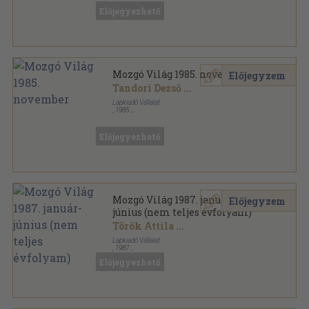
Előjegyezhető
Mozgó Világ 1985. november
Előjegyzem
Tandori Dezső
...
Lapkiadó Vállalat
,
1985
Ragasztott papírkötés
,
128
oldal
Mozgó Világ sorozat
Előjegyezhető
Mozgó Világ 1987. január-
Előjegyzem
június (nem teljes évfolyam)
Török Attila
...
Lapkiadó Vállalat
,
1987
Könyvkötői kötés
,
768
oldal
Előjegyezhető
Mozgó Világ sorozat