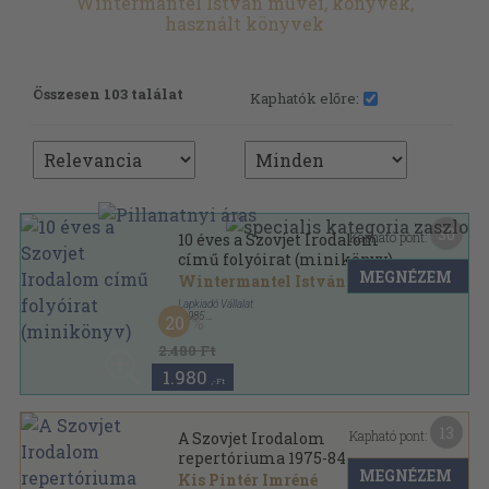
Wintermantel István művei, könyvek,
használt könyvek
Összesen 103 találat
Kaphatók előre:
30
Kapható pont:
10 éves a Szovjet Irodalom
című folyóirat (minikönyv)
MEGNÉZEM
Wintermantel István
Lapkiadó Vállalat
,
1985
20
Vászon
,
128
oldal
2.480 Ft
1.980
,-Ft
13
Kapható pont:
A Szovjet Irodalom
repertóriuma 1975-84
MEGNÉZEM
Kis Pintér Imréné