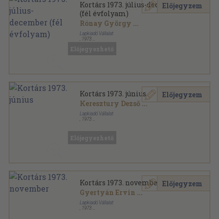
Kortárs 1973. július-december
Előjegyzem
(fél évfolyam)
Rónay György
...
Lapkiadó Vállalat
,
1973
Könyvkötői kötés
,
1005
oldal
Előjegyezhető
Kortárs sorozat
Kortárs 1973. június
Előjegyzem
Keresztury Dezső
...
Lapkiadó Vállalat
,
1973
Ragasztott papírkötés
,
164
oldal
Kortárs sorozat
Előjegyezhető
Kortárs 1973. november
Előjegyzem
Gyertyán Ervin
...
Lapkiadó Vállalat
,
1973
Ragasztott papírkötés
,
165
oldal
Kortárs sorozat