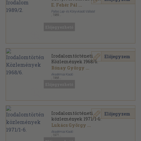
E. Fehér Pál
...
Pallas Lap- és Könyvkiadó Vállalat
,
1989
Ragasztott papírkötés
,
192
oldal
Szovjet Irodalom sorozat
Előjegyezhető
Irodalomtörténeti
Előjegyzem
Közlemények 1968/6.
Rónay György
...
Akadémiai Kiadó
,
1968
Tűzött kötés
,
100
oldal
Előjegyezhető
Irodalomtörténeti Közlemények sorozat
Irodalomtörténeti
Előjegyzem
közlemények 1971/1-6.
Lukács György
...
Akadémiai Kiadó
,
1971
Könyvkötői kötés
,
777
oldal