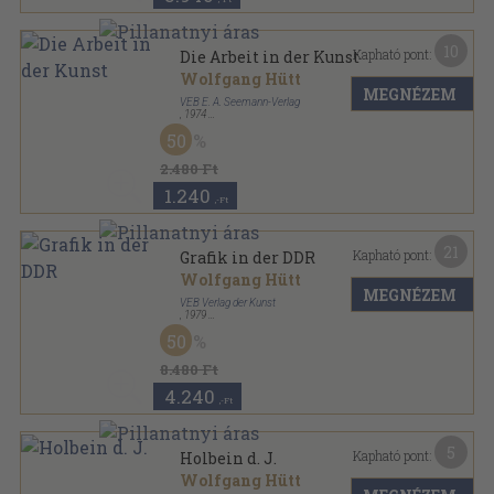
10
Kapható pont:
Die Arbeit in der Kunst
Wolfgang Hütt
MEGNÉZEM
VEB E. A. Seemann-Verlag
,
1974
Félvászon
,
116
oldal
50
2.480 Ft
1.240
,-Ft
21
Kapható pont:
Grafik in der DDR
Wolfgang Hütt
MEGNÉZEM
VEB Verlag der Kunst
,
1979
Vászon
,
412
oldal
50
8.480 Ft
4.240
,-Ft
5
Kapható pont:
Holbein d. J.
Wolfgang Hütt