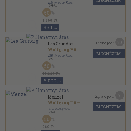
MEGNÉZEM
VEB Verlag der Kunst
,
1980
Tűzött kötés
,
31
oldal
50
Maler und Werk sorozat
1.860 Ft
930
,-Ft
30
Kapható pont:
Lea Grundig
Wolfgang Hütt
MEGNÉZEM
VEB Verlag der Kunst
,
1971
Vászon
,
203
oldal
50
12.000 Ft
6.000
,-Ft
7
Kapható pont:
Menzel
Wolfgang Hütt
MEGNÉZEM
Corvina Könyvkiadó
,
1970
Fűzött papírkötés
,
75
oldal
50
A művészet kiskönyvtára sorozat
960 Ft