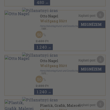
480
,-Ft
6
Kapható pont:
Otto Nagel
Wolfgang Hütt
MEGNÉZEM
Henschelverlag Kunst und Gesellschaft
,
1988
Varrott keménykötés
,
71
oldal
50
Welt der Kunst sorozat
2.480 Ft
1.240
,-Ft
6
Kapható pont:
Otto Nagel
Wolfgang Hütt
MEGNÉZEM
Henschelverlag Kunst und Gesellschaft
,
1976
Fűzött kemény papírkötés
,
72
oldal
50
Welt der Kunst sorozat
2.480 Ft
1.240
,-Ft
5
Kapható pont:
Plastik, Grafik, Malerei