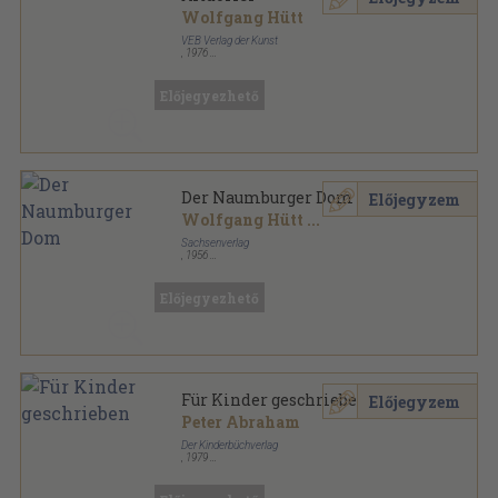
Wolfgang Hütt
VEB Verlag der Kunst
,
1976
Tűzött kötés
,
31
oldal
Maler und Werk sorozat
Előjegyezhető
Der Naumburger Dom
Előjegyzem
Wolfgang Hütt
...
Sachsenverlag
,
1956
Vászon
,
204
oldal
Előjegyezhető
Für Kinder geschrieben
Előjegyzem
Peter Abraham
Der Kinderbüchverlag
,
1979
Fűzött kemény papírkötés
,
131
oldal