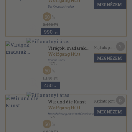
Wolfgang Hütt
MEGNÉZEM
Der Kinderbuchverlag
Varrott keménykötés
,
110
oldal
60
Mein Kleines Lexikon sorozat
2.480 Ft
990
,-Ft
7
Kapható pont:
Virágok, madarak...
Wolfgang Hütt
MEGNÉZEM
Corvina Kiadó
,
1979
Fűzött kemény papírkötés
,
59
oldal
60
Művészetről gyermekeknek sorozat
1.140 Ft
450
,-Ft
12
Kapható pont:
Wir und die Kunst
Wolfgang Hütt
MEGNÉZEM
Henschelverlag Kunst und Gesellschaft
,
1977
Vászon
,
462
oldal
50
4.900 Ft