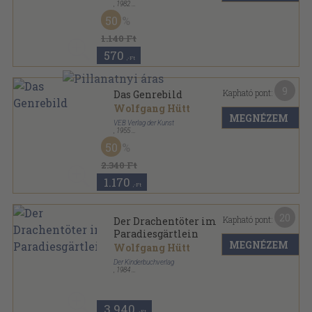
,
1982
Fűzött kemény papírkötés
,
60
oldal
50
Művészetről gyermekeknek sorozat
1.140 Ft
570
,-Ft
9
Kapható pont:
Das Genrebild
Wolfgang Hütt
MEGNÉZEM
VEB Verlag der Kunst
,
1955
Fűzött kemény papírkötés
,
70
oldal
50
2.340 Ft
1.170
,-Ft
20
Kapható pont:
Der Drachentöter im
Paradiesgärtlein
MEGNÉZEM
Wolfgang Hütt
Der Kinderbuchverlag
,
1984
Varrott keménykötés
,
79
oldal
3.940
,-Ft