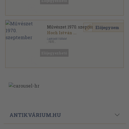
Előjegyezhető
Művészet 1970. szeptember
Előjegyzem
Hoch István
...
Lapkiadó Vállalat
,
1970
Fűzött papírkötés
,
47
oldal
Művészet sorozat
Előjegyezhető
ANTIKVÁRIUM.HU