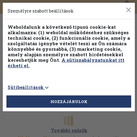
0
Toggle
Főmenü
Könyveink
navigation
Személyre szabott beállítások
Weboldalunk a következő típusú cookie-kat
alkalmazza: (1) weboldal működéséhez szükséges
technikai cookie, (2) funkcionális cookie, amely a
szolgáltatás igénybe vételét teszi az Ön számára
könnyebbé és gyorsabbá, (3) marketing cookie,
Válogasson több mint 30 000 kötet közül
amely alapján személyre szabott hirdetésekkel
Hobbi témakörökben
20% kedvezménnyel!
kereshetjük meg Önt.
A sütiszabályzatunkat itt
érheti el.
Sütibeállítások
HOZZÁJÁRULOK
További szűrők