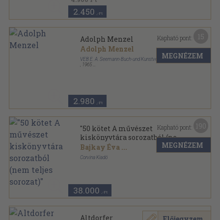
2.450
,-Ft
15
Kapható pont:
Adolph Menzel
Adolph Menzel
MEGNÉZEM
VEB E. A. Seemann-Buch-und Kunstverlag
,
1965
Vászon
,
67
oldal
2.980
,-Ft
190
Kapható pont:
"50 kötet A művészet
kiskönyvtára sorozatból (nem
MEGNÉZEM
teljes sorozat)"
Bajkay Éva
...
Corvina Kiadó
Varrott papírkötés
,
4200
oldal
A művészet kiskönyvtára sorozat
38.000
,-Ft
Altdorfer
Előjegyzem