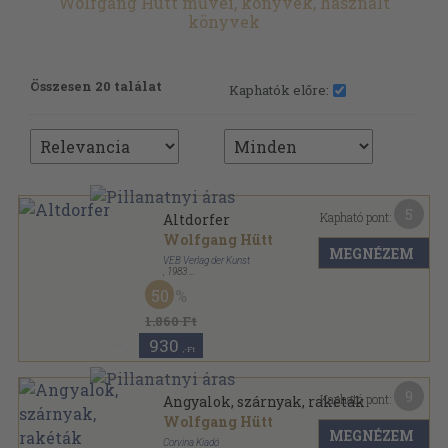
Wolfgang Hütt művei, könyvek, használt
könyvek
Összesen 20 találat
Kaphatók előre:
5
Kapható pont:
Altdorfer
Wolfgang Hütt
MEGNÉZEM
VEB Verlag der Kunst
,
1983
Tűzött kötés
,
31
oldal
50
Maler und Werk sorozat
1.860 Ft
930
,-Ft
9
Kapható pont:
Angyalok, szárnyak, rakéták
Wolfgang Hütt
MEGNÉZEM
Corvina Kiadó