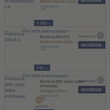
MEGNÉZEM
Máthé-Shires László
...
História Alapítvány
,
2001
Könyvkötői kötés
,
485
oldal
História sorozat
5.980
,-Ft
5
Kapható pont:
História 2001/5-6.
Niederhauser Emil
...
MEGNÉZEM
História Alapítvány
,
2001
Tűzött kötés
,
67
oldal
História sorozat
940
,-Ft
11
Kapható pont:
História 2001. (nem teljes
évfolyam)
MEGNÉZEM
Szilágyi Ákos
...
História Alapítvány
,
2001
50
Tűzött kötés
,
309
oldal
História sorozat
4.580 Ft