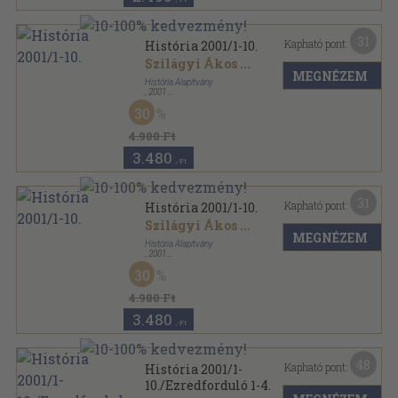
31
Kapható pont:
História 2001/1-10.
Szilágyi Ákos
...
MEGNÉZEM
História Alapítvány
,
2001
Tűzött kötés
,
344
oldal
30
História sorozat
4.980 Ft
3.480
,-Ft
31
Kapható pont:
História 2001/1-10.
Szilágyi Ákos
...
MEGNÉZEM
História Alapítvány
,
2001
Tűzött kötés
,
180
oldal
30
História sorozat
4.980 Ft
3.480
,-Ft
48
Kapható pont:
História 2001/1-
10./Ezredforduló 1-4.