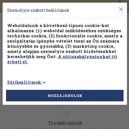
0
Toggle
Főmenü
Könyveink
navigation
Személyre szabott beállítások
Weboldalunk a következő típusú cookie-kat
alkalmazza: (1) weboldal működéséhez szükséges
technikai cookie, (2) funkcionális cookie, amely a
szolgáltatás igénybe vételét teszi az Ön számára
könnyebbé és gyorsabbá, (3) marketing cookie,
Válogasson több mint 1.000.000 kiadványunk közül
10-
amely alapján személyre szabott hirdetésekkel
100% kedvezménnyel!
kereshetjük meg Önt.
A sütiszabályzatunkat itt
érheti el.
Sütibeállítások
HOZZÁJÁRULOK
További szűrők