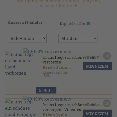
Wolfgang Rackebrandt művei, könyvek,
használt könyvek
Összesen 18 találat
Kaphatók előre:
30
Kapható pont:
In uns liegt ein schönes Land
verborgen
MEGNÉZEM
Kristó Gyula
...
edition q Verlags-GmbH
,
1993
Fűzött keménykötés
,
224
oldal
Collection BuchPlus sorozat
5.980
,-Ft
20
Kapható pont:
In uns liegt ein schönes Land
verborgen - Videó- és
MEGNÉZEM
hangkazettával
Kristó Gyula
...