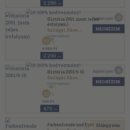
2.290
,-Ft
11
Kapható pont:
História 2001. (nem teljes
évfolyam)
MEGNÉZEM
Szilágyi Ákos
...
História Alapítvány
,
2001
50
Tűzött kötés
,
503
oldal
História sorozat
4.580 Ft
2.290
,-Ft
4
Kapható pont:
História 2001/9-10.
Szilágyi Ákos
...
MEGNÉZEM
História Alapítvány
,
2001
Tűzött kötés
,
67
oldal
50
História sorozat
940 Ft
470
,-Ft
Farbenfreude und Exotik
Előjegyzem