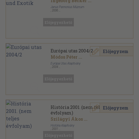
Ingeborg Becker
...
Janus Pannonius Múzeum
,
2006
Tűzött kötés
,
24
oldal
Deutsches Kulturforum östliches Europa sorozat
Előjegyezhető
Európai utas 2004/2
Előjegyzem
Módos Péter
...
Európai Utas Alapítvány
,
2004
Ragasztott papírkötés
,
79
oldal
Európai utas sorozat
Előjegyezhető
História 2001. (nem teljes
Előjegyzem
évfolyam)
Szilágyi Ákos
...
História Alapítvány
,
2001
Tűzött kötés
,
276
oldal
Előjegyezhető
História sorozat