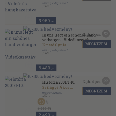
edition q Verlags-GmbH
,
1993
Fűzött keménykötés
,
224
oldal
Collection BuchPlus sorozat
3.960
,-Ft
52
Kapható pont:
In uns liegt ein schönes Land
verborgen - Videókazettával
MEGNÉZEM
Kristó Gyula
...
edition q Verlags-GmbH
,
1993
Fűzött keménykötés
,
224
oldal
Collection BuchPlus sorozat
6.480
,-Ft
22
Kapható pont:
História 2001/1-10.
Szilágyi Ákos
...
MEGNÉZEM
História Alapítvány
,
2001
Könyvkötői kötés
,
180
oldal
50
História sorozat
4.980 Ft
2.490
,-Ft