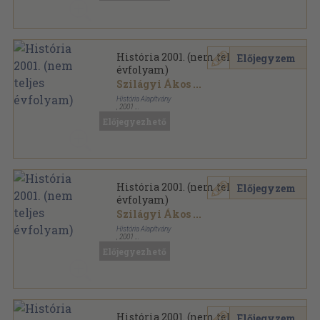
História 2001. (nem teljes
Előjegyzem
évfolyam)
Szilágyi Ákos
...
História Alapítvány
,
2001
Tűzött kötés
,
280
oldal
Előjegyezhető
História sorozat
História 2001. (nem teljes
Előjegyzem
évfolyam)
Szilágyi Ákos
...
História Alapítvány
,
2001
Tűzött kötés
,
503
oldal
Előjegyezhető
História sorozat
História 2001. (nem teljes
Előjegyzem