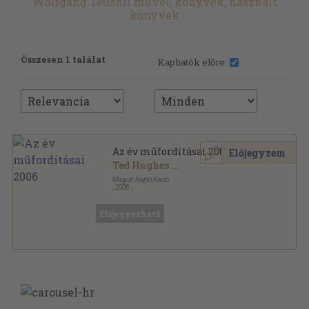
Wolfgang Teushil művei, könyvek, használt
könyvek
Összesen 1 találat
Kaphatók előre:
Az év műfordításai 2006
Előjegyzem
Ted Hughes
...
Magyar Napló Kiadó
,
2006
Fűzött kemény papírkötés
,
349
oldal
Az év műfordításai sorozat
Előjegyezhető