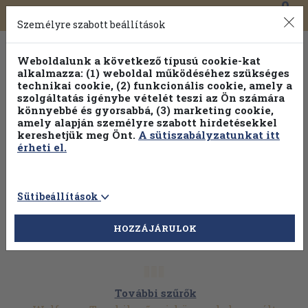
0
Toggle
Főmenü
Könyveink
navigation
Személyre szabott beállítások
Weboldalunk a következő típusú cookie-kat
alkalmazza: (1) weboldal működéséhez szükséges
technikai cookie, (2) funkcionális cookie, amely a
szolgáltatás igénybe vételét teszi az Ön számára
könnyebbé és gyorsabbá, (3) marketing cookie,
amely alapján személyre szabott hirdetésekkel
kereshetjük meg Önt.
A sütiszabályzatunkat itt
érheti el.
Sütibeállítások
HOZZÁJÁRULOK
További szűrők