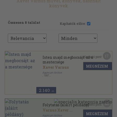
Xaver Varnus művei, könyvek, használt
könyvek
Összesen 8 találat
Kaphatók előre:
17
Kapható pont:
Isten majd megbocsájt: az a
mestersége
MEGNÉZEM
Xaver Varnus
Aquincum Archive
,
1997
Ragasztott papírkötés
,
94
oldal
2.140
,-Ft
48
Kapható pont:
Folytatás (aláírt példány)
Varnus Xaver
...
MEGNÉZEM
Aquincum Archive