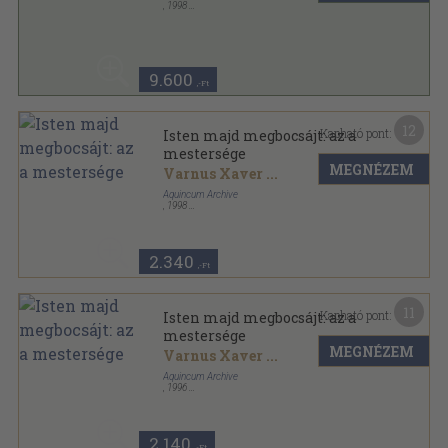
,
1998
Ragasztott papírkötés
,
95
oldal
9.600
,-Ft
12
Kapható pont:
Isten majd megbocsájt: az a
mestersége
MEGNÉZEM
Varnus Xaver
...
Aquincum Archive
,
1998
Ragasztott papírkötés
,
94
oldal
2.340
,-Ft
11
Kapható pont:
Isten majd megbocsájt: az a
mestersége
MEGNÉZEM
Varnus Xaver
...
Aquincum Archive
,
1996
Ragasztott papírkötés
,
89
oldal
2.140
,-Ft