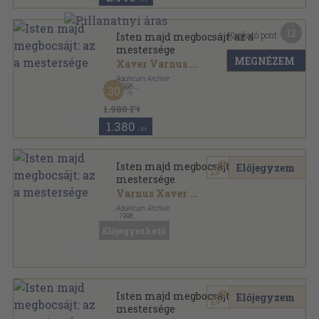
12
Kapható pont:
Isten majd megbocsájt: az a
mestersége
MEGNÉZEM
Xaver Varnus
...
Aquincum Archive
,
1996
30
Ragasztott papírkötés
,
94
oldal
1.980 Ft
1.380
,-Ft
Isten majd megbocsájt: az a
Előjegyzem
mestersége
Varnus Xaver
...
Aquincum Archive
,
1996
Ragasztott papírkötés
,
89
oldal
Előjegyezhető
Isten majd megbocsájt: az a
Előjegyzem
mestersége