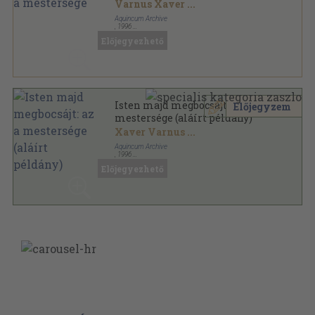
Varnus Xaver
...
Aquincum Archive
,
1996
Ragasztott papírkötés
,
89
oldal
Előjegyezhető
Isten majd megbocsájt: az a
Előjegyzem
mestersége (aláírt példány)
Xaver Varnus
...
Aquincum Archive
,
1996
Ragasztott papírkötés
,
94
oldal
Előjegyezhető