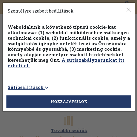
0
Toggle
Főmenü
Könyveink
navigation
Személyre szabott beállítások
Weboldalunk a következő típusú cookie-kat
alkalmazza: (1) weboldal működéséhez szükséges
technikai cookie, (2) funkcionális cookie, amely a
szolgáltatás igénybe vételét teszi az Ön számára
könnyebbé és gyorsabbá, (3) marketing cookie,
amely alapján személyre szabott hirdetésekkel
kereshetjük meg Önt.
A sütiszabályzatunkat itt
érheti el.
Sütibeállítások
HOZZÁJÁRULOK
További szűrők