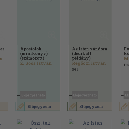
ces
Apostolok
Az Isten vándora
Fo
(minikönyv)
(dedikált
kö
(számozott)
példány)
s
Mó
Z. Soós István
Regőczi István
196
1991
Előjegyezhető
Előjegyezhető
El
Előjegyzem
Előjegyzem