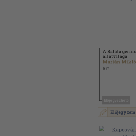
A Baláta gerin
állatvilága
Marián Mikló
1957
Előjegyezhető
Előjegyzem