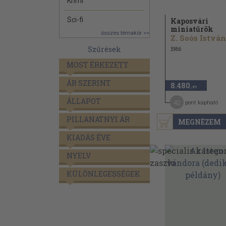
Krimi
Sci-fi
Kaposvári
miniatűrök
összes témakör >>
Z. Soós István
Szűrések
1986
MOST ÉRKEZETT
ÁR SZERINT
8.480
,-Ft
ÁLLAPOT
42
pont kapható
PILLANATNYI ÁR
MEGNÉZEM
KIADÁS ÉVE
NYELV
KÜLÖNLEGESSÉGEK