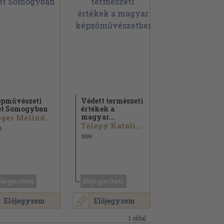
pművészeti
Védett természeti
et Somogyban
értékek a
magyar...
Géger Melinda...
Telepy Katalin...
8
1999
őjegyezhető
Előjegyezhető
Előjegyzem
Előjegyzem
1 oldal