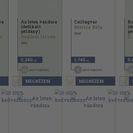
ra
Az Isten vándora
Csillagvár
Ka
(dedikált
(d
Móricz Béla
példány)
pé
1960
n
Regőczi István
Z.
1990
5.280
1.740
5.
,-Ft
,-Ft
26
9
2
pont kapható
pont kapható
MEGNÉZEM
MEGNÉZEM