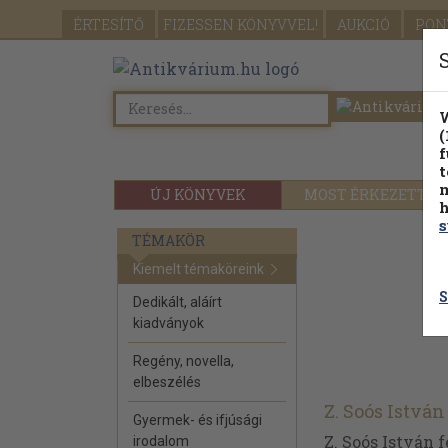
ÉRTESÍTŐ
FIZESSEN
KÖNYVVEL!
AUKCIÓ
PON
W
(
f
t
m
ÚJ KÖNYVEK
MOST ÉRKEZETT
h
s
TÉMAKÖR
Kiemelt témaköreink
S
Dedikált, aláírt
kiadványok
Regény, novella,
elbeszélés
Z. Soós István
Gyermek- és ifjúsági
Z. Soós István f
irodalom