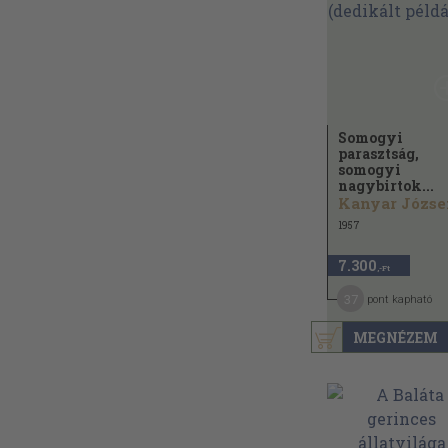
Somogyi
parasztság,
somogyi
nagybirtok...
Kanyar Józse
1957
7.300
,-Ft
37
pont kapható
MEGNÉZEM