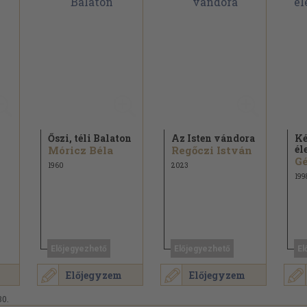
Őszi, téli Balaton
Az Isten vándora
Ké
él
Móricz Béla
Regőczi István
1960
2023
199
Előjegyezhető
Előjegyezhető
El
Előjegyzem
Előjegyzem
30.