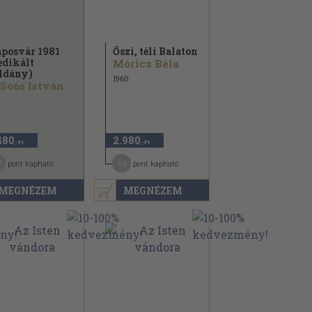
posvár 1981
Őszi, téli Balaton
edikált
Móricz Béla
ldány)
1960
 Soós István
480
2.980
,-Ft
,-Ft
7
15
pont kapható
pont kapható
MEGNÉZEM
MEGNÉZEM