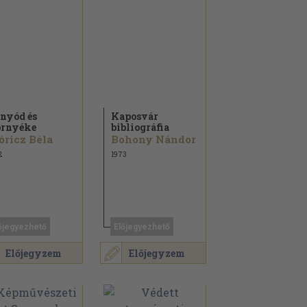
nyód és
Kaposvár
rnyéke
bibliográfia
ricz Béla
Bohony Nándor
2
1973
őjegyezhető
Előjegyezhető
Előjegyzem
Előjegyzem