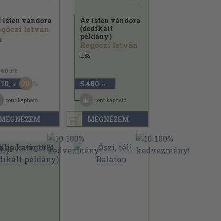
 Isten vándora
Az Isten vándora
(dedikált
gőczi István
példány)
1
Regőczi István
1988
640 Ft
20
110
5.480
,-Ft
,-Ft
1
44
pont kapható
pont kapható
MEGNÉZEM
MEGNÉZEM