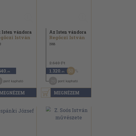
 Isten vándora
Az Isten vándora
gőczi István
Regőczi István
3
1988
2.640 Ft
50
640
1.320
,-Ft
,-Ft
3
20
pont kapható
pont kapható
MEGNÉZEM
MEGNÉZEM