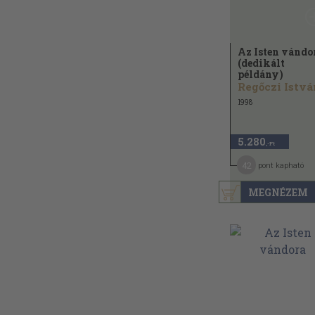
Az Isten vándo
(dedikált
példány)
Regőczi Istvá
1998
5.280
,-Ft
42
pont kapható
MEGNÉZEM