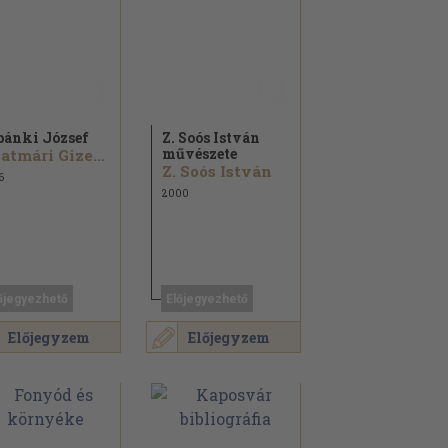
pánki József
Z. Soós István
művészete
Szatmári Gizella
Z. Soós István
6
2000
őjegyezhető
Előjegyezhető
Előjegyzem
Előjegyzem