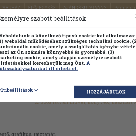
TÁRUHÁZ
ELŐJEGYZÉS
AJÁNDÉKUTALVÁNY
Partnerün
SZÁLLÍTÁS
SEGÍTSÉG
Személyre szabott beállítások
Részletes kereső
Témaköri fa
eboldalunk a következő típusú cookie-kat alkalmazza:
1) weboldal működéséhez szükséges technikai cookie, (2
Vál
unkcionális cookie, amely a szolgáltatás igénybe vételé
eszi az Ön számára könnyebbé és gyorsabbá, (3)
arketing cookie, amely alapján személyre szabott
PILLANATNYI ÁRAINK
FENNTARTHATÓ OLVASMÁN
irdetésekkel kereshetjük meg Önt.
A
ütiszabályzatunkat itt érheti el.
ütibeállítások
HOZZÁJÁRULOK
Z. Soós István művei, könyvek, használt
estő, grafikus, rajztanár.