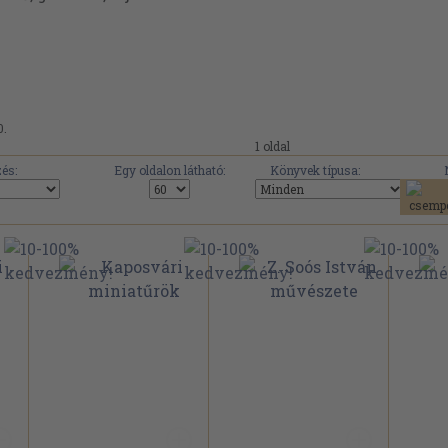
0.
1 oldal
és:
Egy oldalon látható:
Könyvek típusa: