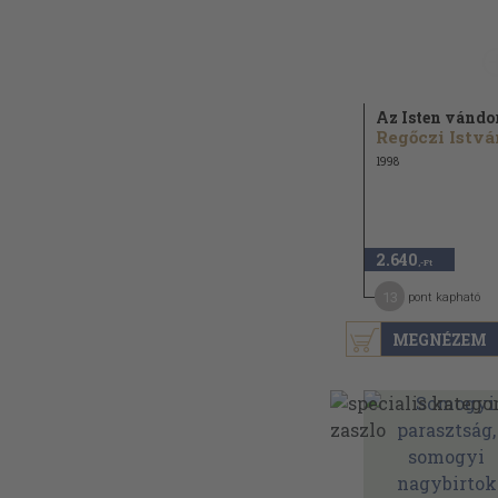
Az Isten vándo
Regőczi Istvá
1998
2.640
,-Ft
13
pont kapható
MEGNÉZEM