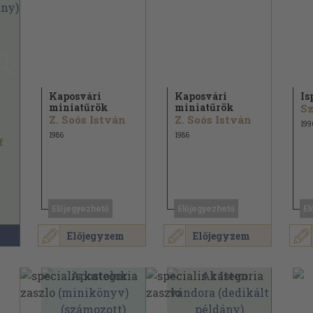
Kaposvári
Kaposvári
Is
miniatűrök
miniatűrök
Z. Soós István
Z. Soós István
199
1986
1986
f
Előjegyezhető
Előjegyezhető
El
Előjegyzem
Előjegyzem