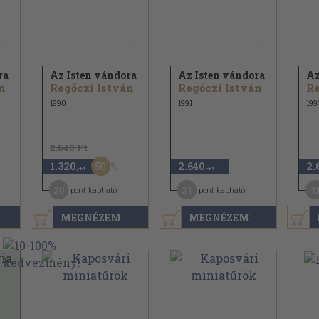
ra
Az Isten vándora
Az Isten vándora
Az
n
Regőczi István
Regőczi István
Re
1990
1991
199
2.640 Ft
50
1.320
2.640
2.
,-Ft
,-Ft
20
21
1
pont kapható
pont kapható
MEGNÉZEM
MEGNÉZEM