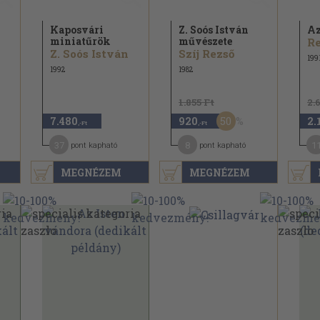
Kaposvári
Z. Soós István
Az
miniatűrök
művészete
Re
Z. Soós István
Szíj Rezső
199
1992
1982
1.855 Ft
2.
50
7.480
920
2.
,-Ft
,-Ft
37
8
1
pont kapható
pont kapható
MEGNÉZEM
MEGNÉZEM