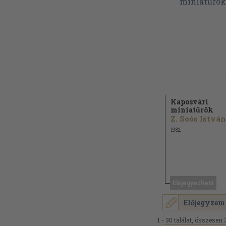
Kaposvári
miniatűrök
Z. Soós István
1982
Előjegyezhető
Előjegyzem
1 - 30 találat, összesen 