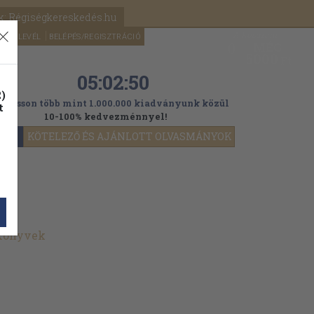
k: Régiségkereskedés.hu
A kosaram
HÍRLEVÉL
BELÉPÉS/REGISZTRÁCIÓ
MÉG
0
5000
Ft
05:02:48
)
ogasson több mint 1.000.000 kiadványunk közül
t
10-100% kedvezménnyel!
YOK
KÖTELEZŐ ÉS AJÁNLOTT OLVASMÁNYOK
 könyvek