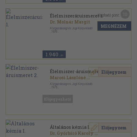
10
Kapható pont:
Élelmiszeráruismeret 1.
Dr. Molnár Margit
MEGNÉZEM
Közgazdasági és Jogi Könyvkiadó
,
1976
Ragasztott papírkötés
,
222
oldal
1.940
,-Ft
Élelmiszer-áruismeret 2.
Előjegyzem
Marosi Lászlóné
...
Közgazdasági és Jogi Könyvkiadó
,
1975
Ragasztott papírkötés
,
255
oldal
Előjegyezhető
Általános kémia I.
Előjegyzem
Dr. Győrbíró Károly
...