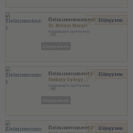
Élelmiszeráruismeret 1.
Előjegyzem
Dr. Molnár Margit
Közgazdasági és Jogi Könyvkiadó
,
1975
Ragasztott papírkötés
,
222
oldal
Előjegyezhető
Élelmiszerismeret 1.
Előjegyzem
Székely György
...
Közgazdasági és Jogi Könyvkiadó
,
1982
Ragasztott papírkötés
,
213
oldal
Előjegyezhető
Élelmiszerismeret 1.
Előjegyzem