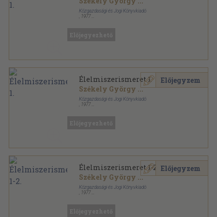
Székely György
...
Közgazdasági és Jogi Könyvkiadó
,
1977
Ragasztott papírkötés
,
213
oldal
Előjegyezhető
Élelmiszerismeret 1.
Előjegyzem
Székely György
...
Közgazdasági és Jogi Könyvkiadó
,
1977
Könyvkötői papírkötés
,
213
oldal
Előjegyezhető
Élelmiszerismeret 1-2.
Előjegyzem
Székely György
...
Közgazdasági és Jogi Könyvkiadó
,
1977
Ragasztott papírkötés
,
450
oldal
Előjegyezhető