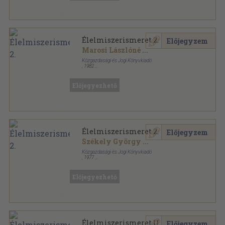
Élelmiszerismeret 2.
Előjegyzem
Marosi Lászlóné
...
Közgazdasági és Jogi Könyvkiadó
,
1982
Ragasztott papírkötés
,
237
oldal
Előjegyezhető
Élelmiszerismeret 2.
Előjegyzem
Székely György
...
Közgazdasági és Jogi Könyvkiadó
,
1977
Ragasztott papírkötés
,
237
oldal
Előjegyezhető
Élelmiszerismeret II.
Előjegyzem