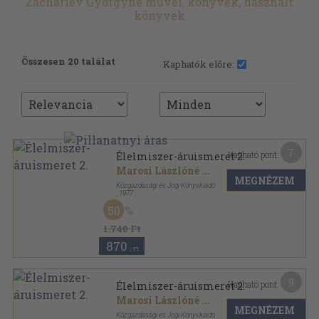
Zachariev Györgyné művei, könyvek, használt
könyvek
Összesen 20 találat
Kaphatók előre:
7
Kapható pont:
Élelmiszer-áruismeret 2.
Marosi Lászlóné
...
MEGNÉZEM
Közgazdasági és Jogi Könyvkiadó
,
1977
Ragasztott papírkötés
,
252
oldal
50
1.740 Ft
870
,-Ft
9
Kapható pont:
Élelmiszer-áruismeret 2.
Marosi Lászlóné
...
MEGNÉZEM
Közgazdasági és Jogi Könyvkiadó