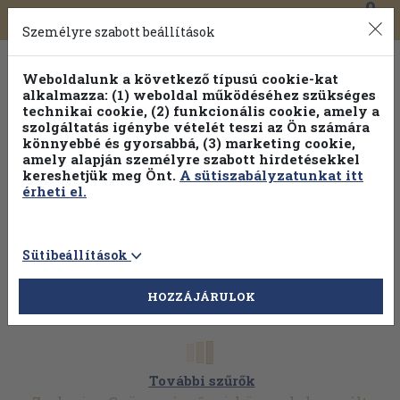
0
Toggle
Főmenü
Könyveink
navigation
Személyre szabott beállítások
Weboldalunk a következő típusú cookie-kat
alkalmazza: (1) weboldal működéséhez szükséges
technikai cookie, (2) funkcionális cookie, amely a
szolgáltatás igénybe vételét teszi az Ön számára
könnyebbé és gyorsabbá, (3) marketing cookie,
Válogasson több mint 30 000 kötet közül
amely alapján személyre szabott hirdetésekkel
Hobbi témakörökben
20% kedvezménnyel!
kereshetjük meg Önt.
A sütiszabályzatunkat itt
érheti el.
Sütibeállítások
HOZZÁJÁRULOK
További szűrők