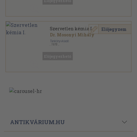
Előjegyezhető
Szervetlen kémia I.
Előjegyzem
Dr. Mosonyi Mihály
Tankönyvkiadó
,
1978
Ragasztott papírkötés
,
197
oldal
Szakközépiskolai tankönyvek sorozat
Előjegyezhető
ANTIKVÁRIUM.HU