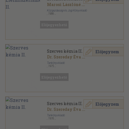
Marosi Lászlóné
...
Közgazdasági és Jogi Könyvkiadó
,
1986
Ragasztott papírkötés
,
237
oldal
Előjegyezhető
Szerves kémia II.
Előjegyzem
Dr. Szereday Éva
...
Tankönyvkiadó
,
1975
Ragasztott papírkötés
,
215
oldal
Előjegyezhető
Szerves kémia II.
Előjegyzem
Dr. Szereday Éva
...
Tankönyvkiadó
,
1976
Ragasztott papírkötés
,
215
oldal
Szakközépiskolai tankönyvek sorozat