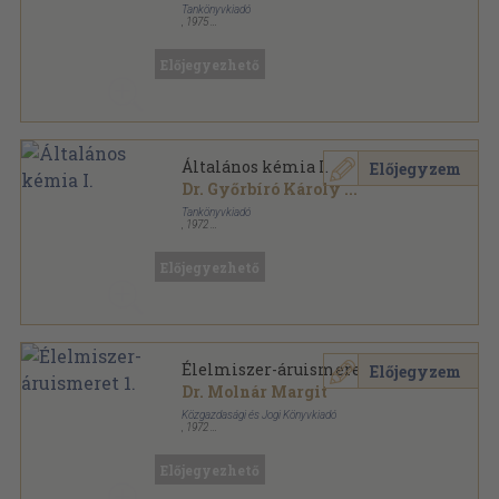
Tankönyvkiadó
,
1975
Ragasztott papírkötés
,
178
oldal
Szakközépiskolai tankönyvek sorozat
Előjegyezhető
Általános kémia I.
Előjegyzem
Dr. Győrbíró Károly
...
Tankönyvkiadó
,
1972
Ragasztott papírkötés
,
178
oldal
Szakközépiskolai tankönyvek sorozat
Előjegyezhető
Élelmiszer-áruismeret 1.
Előjegyzem
Dr. Molnár Margit
Közgazdasági és Jogi Könyvkiadó
,
1972
Ragasztott papírkötés
,
208
oldal
Előjegyezhető