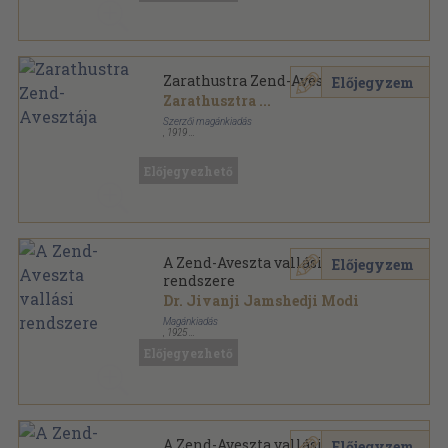
Zarathustra Zend-Avesztája
Előjegyzem
Zarathusztra
...
Szerzői magánkiadás
,
1919
Varrott papírkötés
,
162
oldal
Előjegyezhető
A Zend-Aveszta vallási
Előjegyzem
rendszere
Dr. Jivanji Jamshedji Modi
Magánkiadás
,
1925
Könyvkötői kötés
,
68
oldal
Előjegyezhető
Aveszta-Könyvtár sorozat
A Zend-Aveszta vallási
Előjegyzem