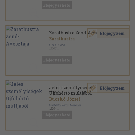
Magura Munkatörzs Megismeréskincse sorozat
Előjegyezhető
Zarathustra Zend-Avesztája
Előjegyzem
Zarathustra
L. N. L. Kiadó
,
2008
Fűzött kemény papírkötés
,
122
oldal
A fenséges kert legerősebb fája sorozat
Előjegyezhető
Jeles személyiségek
Előjegyzem
Újfehértó múltjából
Buczkó József
Újfehértói Városi Múzeum
,
2004
Ragasztott papírkötés
,
122
oldal
Előjegyezhető
Újfehértó Városi Múzeum Kiadványai sorozat