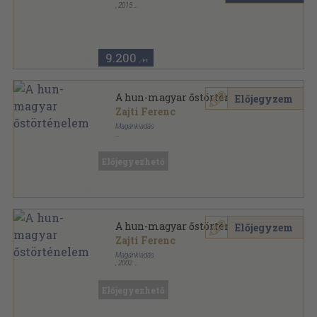
,
2015
Ragasztott papírkötés
,
607
oldal
Csoma kötetek sorozat
9.200
,-Ft
A hun-magyar őstörténelem
Előjegyzem
Zajti Ferenc
Magánkiadás
Ragasztott papírkötés
,
63
oldal
Aveszta-Könyvtár sorozat
Előjegyezhető
A hun-magyar őstörténelem
Előjegyzem
Zajti Ferenc
Magánkiadás
,
2002
Ragasztott papírkötés
,
63
oldal
Aveszta-Könyvtár sorozat
Előjegyezhető