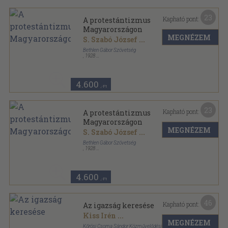
23
Kapható pont:
A protestántizmus
Magyarországon
MEGNÉZEM
S. Szabó József
...
Bethlen Gábor Szövetség
,
1928
Vászon
,
510
oldal
4.600
,-Ft
23
Kapható pont:
A protestántizmus
Magyarországon
MEGNÉZEM
S. Szabó József
...
Bethlen Gábor Szövetség
,
1928
Aranyozott kiadói egész vászonkötés
,
510
oldal
4.600
,-Ft
46
Kapható pont:
Az igazság keresése
Kiss Irén
...
MEGNÉZEM
Kőrösi Csoma Sándor Közművelődési Egyesület