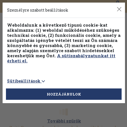
0
Toggle
Főmenü
Könyveink
navigation
Személyre szabott beállítások
Weboldalunk a következő típusú cookie-kat
alkalmazza: (1) weboldal működéséhez szükséges
technikai cookie, (2) funkcionális cookie, amely a
szolgáltatás igénybe vételét teszi az Ön számára
könnyebbé és gyorsabbá, (3) marketing cookie,
amely alapján személyre szabott hirdetésekkel
kereshetjük meg Önt.
A sütiszabályzatunkat itt
érheti el.
Sütibeállítások
HOZZÁJÁRULOK
További szűrők