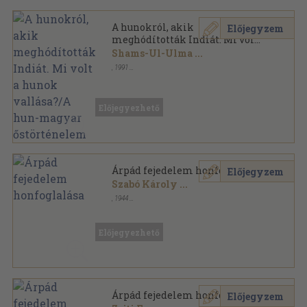
A hunokról, akik
Előjegyzem
meghódították Indiát. Mi volt
a hunok vallása?/A hun-
Shams-Ul-Ulma
...
magyar őstörténelem
,
1991
Tűzött kötés
,
32
oldal
Aveszta-Könyvtár sorozat
Előjegyezhető
Árpád fejedelem honfoglalása
Előjegyzem
Szabó Károly
...
,
1944
Könyvkötői papírkötés
,
80
oldal
Előjegyezhető
Árpád fejedelem honfoglalása
Előjegyzem