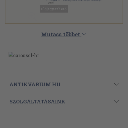
,
1930
Vászon
,
343
oldal
Előjegyezhető
Mutass többet
ANTIKVÁRIUM.HU
SZOLGÁLTATÁSAINK