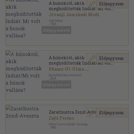
A hunokról, akik
Előjegyzem
meghódították Indiát. Mi volt
a hunok vallása?
Jivanji Jamshedi Modi
Zajti Ferenc
,
1926
Félvászon
,
51
oldal
Előjegyezhető
Aveszta-Könyvtár sorozat
A húnokról, akik
Előjegyzem
meghódították Indiát/Mi volt
a húnok vallása?
Shams-Ul-Ulma
...
Barnaföldi Gábor Archívum
,
2003
Ragasztott papírkötés
,
51
oldal
Előjegyezhető
Zarathustra Zend-Aveszta
Előjegyzem
Zajti Ferenc
Kőrösi Csoma Sándor Társaság
,
1980
Ragasztott papírkötés
,
80
oldal