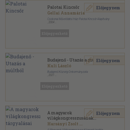
Palotai Kincsőr
Előjegyzem
Gellai Annamária
Csokonai Művelődési Ház-Palotai Kincsőr Alapítvány
,
2004
Ragasztott papírkötés
,
85
oldal
Előjegyezhető
Budajenő - Utazás a múltból
Előjegyzem
Kuli László
Budajenő Község Önkormányzata
,
2021
Fűzött kemény papírkötés
,
131
oldal
Előjegyezhető
A magyarok
Előjegyzem
világkongresszusának
tárgyalásai
Harsányi Zsolt
...
A Magyarok Vilákongresszusa Központi Irodája