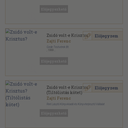
Ragasztott papírkötés
,
432
oldal
Magyar Ház Könyvek sorozat
Előjegyezhető
Zsidó volt-e Krisztus?
Előjegyzem
Zajti Ferenc
Gede Testvérek Bt.
,
1999
Ragasztott papírkötés
,
411
oldal
Előjegyezhető
Zsidó volt-e Krisztus?
Előjegyzem
(Tiltólistás kötet)
Zajti Ferenc
Reé László Könyvkiadó és Könyvterjesztő Vállalat
Tűzött kötés
,
411
oldal
Előjegyezhető