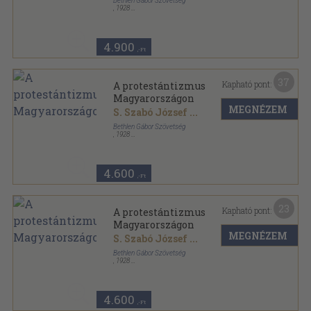
Bethlen Gábor Szövetség
,
1928
Aranyozott kiadói egész vászonkötés
,
510
oldal
4.900
,-Ft
37
Kapható pont:
A protestántizmus
Magyarországon
MEGNÉZEM
S. Szabó József
...
Bethlen Gábor Szövetség
,
1928
Aranyozott kiadói egész vászonkötés
,
510
oldal
4.600
,-Ft
23
Kapható pont:
A protestántizmus
Magyarországon
MEGNÉZEM
S. Szabó József
...
Bethlen Gábor Szövetség
,
1928
Aranyozott kiadói egész vászonkötés
,
510
oldal
4.600
,-Ft