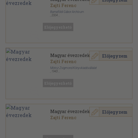
Zajti Ferenc
Barnaföldi Gábor Archívum
,
2004
Fűzött kemény papírkötés
,
443
oldal
Előjegyezhető
Magyar évezredek
Előjegyzem
Zajti Ferenc
Móricz Zsigmond Könyvkiadóvállalat
,
1943
Könyvkötői kötés
,
443
oldal
Előjegyezhető
Magyar évezredek
Előjegyzem
Zajti Ferenc
Ragasztott papírkötés
,
449
oldal