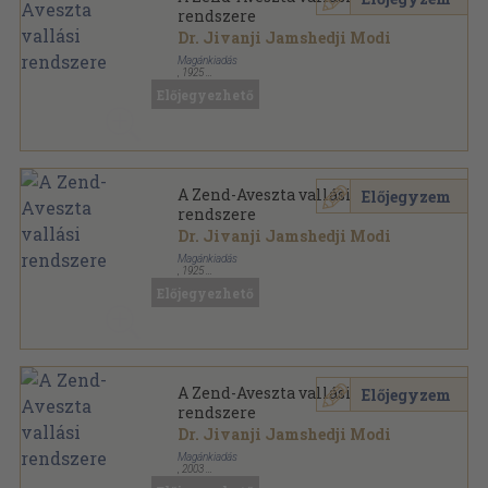
rendszere
Dr. Jivanji Jamshedji Modi
Magánkiadás
,
1925
Tűzött kötés
,
67
oldal
Előjegyezhető
Aveszta-Könyvtár sorozat
A Zend-Aveszta vallási
Előjegyzem
rendszere
Dr. Jivanji Jamshedji Modi
Magánkiadás
,
1925
Könyvkötői papírkötés
,
68
oldal
Előjegyezhető
Aveszta-Könyvtár sorozat
A Zend-Aveszta vallási
Előjegyzem
rendszere
Dr. Jivanji Jamshedji Modi
Magánkiadás
,
2003
Ragasztott papírkötés
,
67
oldal