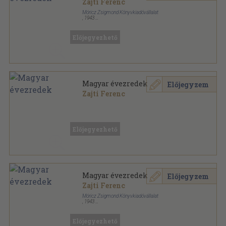
Zajti Ferenc
Móricz Zsigmond Könyvkiadóvállalat
,
1943
Könyvkötői vászonkötés
,
443
oldal
Előjegyezhető
Magyar évezredek
Előjegyzem
Zajti Ferenc
Ragasztott papírkötés
,
495
oldal
Előjegyezhető
Magyar évezredek
Előjegyzem
Zajti Ferenc
Móricz Zsigmond Könyvkiadóvállalat
,
1943
Félvászon
,
443
oldal
Előjegyezhető