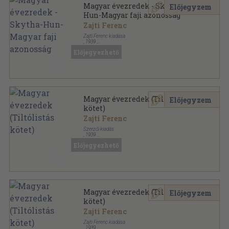
Magyar évezredek - Skytha-
Előjegyzem
Hun-Magyar faji azonosság
Zajti Ferenc
Zajti Ferenc kiadása
,
1939
Könyvkötői kötés
,
475
oldal
Előjegyezhető
Magyar évezredek (Tiltólistás
Előjegyzem
kötet)
Zajti Ferenc
Szerzői kiadás
,
1939
Plüss könyvkötői kötés
,
443
oldal
Előjegyezhető
Magyar évezredek (Tiltólistás
Előjegyzem
kötet)
Zajti Ferenc
Zajti Ferenc kiadása
,
1939