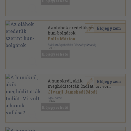
Előjegyezhető
Az oláhok eredetük szerint
Előjegyzem
hun-bolgárok
Bolla Márton
...
Stádium Sajtóvállalat Részvénytársaság
,
1931
Könyvkötői vászonkötés
,
169
oldal
Előjegyezhető
Aveszta-Könyvtár sorozat
A hunokról, akik
Előjegyzem
meghódították Indiát. Mi volt
a hunok vallása?
Jivanji Jamshedi Modi
Zajti Ferenc
,
1926
Könyvkötői papírkötés
,
51
oldal
Előjegyezhető
Aveszta-Könyvtár sorozat