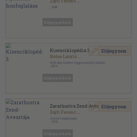
Zajti Ferenc
...
,
1944
Tűzött kötés
,
80
oldal
Előjegyezhető
Kisenciklopédia 3.
Előjegyzem
Botos László
...
HUN-idea Szellemi Hagyományőrző Műhely
,
2014
Ragasztott papírkötés
,
96
oldal
Magyarságtudományi Füzetek sorozat
Előjegyezhető
Zarathustra Zend-Avesztája
Előjegyzem
Zajti Ferenc
...
Szerzői magánkiadás
,
1919
Könyvkötői kötés
,
162
oldal
Előjegyezhető