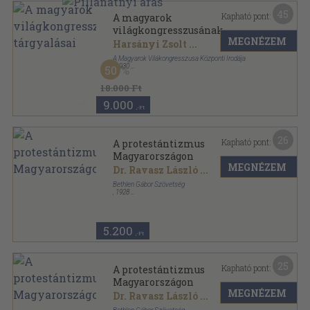
45
Kapható pont:
A magyarok
világkongresszusának
MEGNÉZEM
tárgyalásai
Harsányi Zsolt
...
A Magyarok Vilákongresszusa Központi Irodája
,
1930
50
Könyvkötői vászonkötés
,
343
oldal
18.000 Ft
9.000
,-Ft
26
Kapható pont:
A protestántizmus
Magyarországon
MEGNÉZEM
Dr. Ravasz László
...
Bethlen Gábor Szövetség
,
1928
Vászon
,
510
oldal
5.200
,-Ft
25
Kapható pont:
A protestántizmus
Magyarországon
MEGNÉZEM
Dr. Ravasz László
...