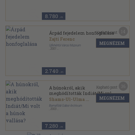
Aveszta-Könyvtár sorozat
8.780
,-Ft
14
Kapható pont:
Árpád fejedelem honfoglalása
Zajti Ferenc
MEGNÉZEM
Újfehértói Városi Múzeum
,
2001
Ragasztott papírkötés
,
94
oldal
Az Újfehértói Városi Múzeum kiadványai sorozat
2.740
,-Ft
36
Kapható pont:
A húnokról, akik
meghódították Indiát/Mi volt
MEGNÉZEM
a húnok vallása?
Shams-Ul-Ulma
...
Barnaföldi Gábor Archívum
,
2003
Ragasztott papírkötés
,
51
oldal
Aveszta-Könyvtár sorozat
7.280
,-Ft