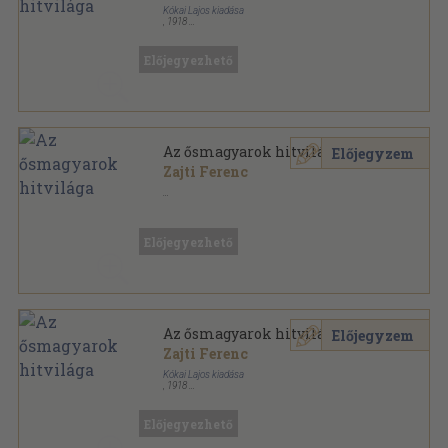
Kókai Lajos kiadása
,
1918
Varrott papírkötés
,
111
oldal
Előjegyezhető
Az ősmagyarok hitvilága
Előjegyzem
Zajti Ferenc
Ragasztott papírkötés
,
92
oldal
Előjegyezhető
Az ősmagyarok hitvilága
Előjegyzem
Zajti Ferenc
Kókai Lajos kiadása
,
1918
Könyvkötői kötés
,
111
oldal
Előjegyezhető