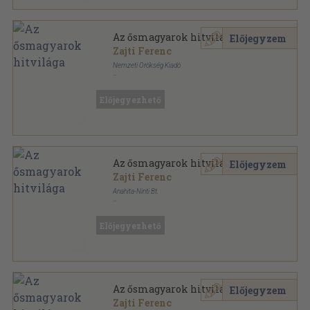
Az ősmagyarok hitvilága
Előjegyzem
Zajti Ferenc
Nemzeti Örökség Kiadó
Ragasztott papírkötés
,
111
oldal
Előjegyezhető
Az ősmagyarok hitvilága
Előjegyzem
Zajti Ferenc
Anahita-Ninti Bt.
Ragasztott papírkötés
,
92
oldal
Előjegyezhető
Az ősmagyarok hitvilága
Előjegyzem
Zajti Ferenc