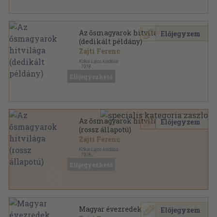
Az ősmagyarok hitvilága
Előjegyzem
(dedikált példány)
Zajti Ferenc
Kókai Lajos kiadása
,
1918
Varrott papírkötés
,
111
oldal
Előjegyezhető
Az ősmagyarok hitvilága
Előjegyzem
(rossz állapotú)
Zajti Ferenc
Kókai Lajos kiadása
,
1918
Varrott papírkötés
,
111
oldal
Előjegyezhető
Magyar évezredek
Előjegyzem