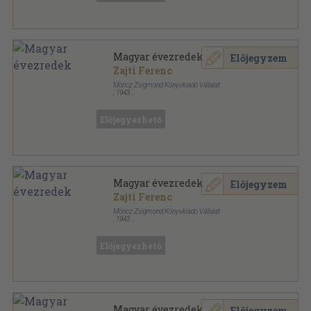
Magyar évezredek
Előjegyzem
Zajti Ferenc
Móricz Zsigmond Könyvkiadó Vállalat
,
1943
Félbőr
,
443
oldal
Előjegyezhető
Magyar évezredek
Előjegyzem
Zajti Ferenc
Móricz Zsigmond Könyvkiadó Vállalat
,
1943
Varrott papírkötés
,
443
oldal
Előjegyezhető
Magyar évezredek
Előjegyzem