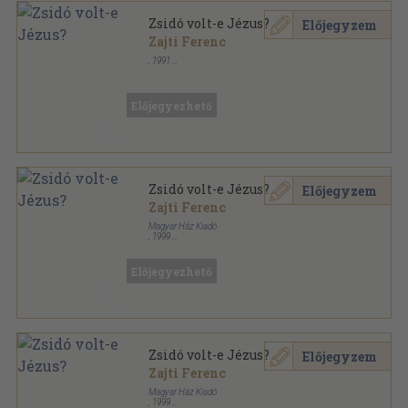
Zsidó volt-e Jézus?
Előjegyzem
Zajti Ferenc
,
1991
Tűzött kötés
,
410
oldal
Előjegyezhető
Zsidó volt-e Jézus?
Előjegyzem
Zajti Ferenc
Magyar Ház Kiadó
,
1999
Ragasztott papírkötés
,
432
oldal
Magyar Ház Könyvek sorozat
Előjegyezhető
Zsidó volt-e Jézus?
Előjegyzem
Zajti Ferenc
Magyar Ház Kiadó
,
1999