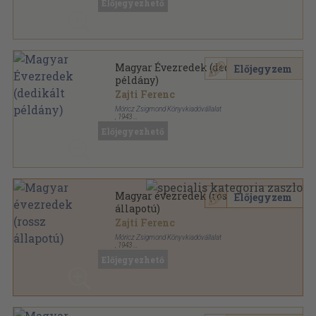
Előjegyezhető
Magyar Évezredek (dedikált
Előjegyzem
példány)
Zajti Ferenc
Móricz Zsigmond Könyvkiadóvállalat
,
1943
Félvászon
,
455
oldal
Előjegyezhető
Magyar évezredek (rossz
Előjegyzem
állapotú)
Zajti Ferenc
Móricz Zsigmond Könyvkiadóvállalat
,
1943
Könyvkötői vászonkötés
,
228
oldal
Előjegyezhető