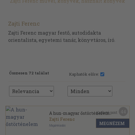
Zajti Ferenc művei, könyvek, használt könyvek
Zajti Ferenc
Zajti Ferenc magyar festő, autodidakta
orientalista, egyetemi tanár, könyvtáros, író.
Összesen 72 találat
Kaphatók előre:
44
Kapható pont:
A hun-magyar őstörténelem
Zajti Ferenc
MEGNÉZEM
Magánkiadás
Ragasztott papírkötés
,
63
oldal