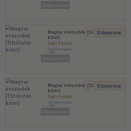
Könyvkötői kötés
,
443
oldal
Előjegyezhető
Magyar évezredek (Tiltólistás
Előjegyzem
kötet)
Zajti Ferenc
Zajti Ferenc kiadása
,
1939
Könyvkötői papírkötés
,
443
oldal
Előjegyezhető
Magyar évezredek (Tiltólistás
Előjegyzem
kötet)
Zajti Ferenc
Zajti Ferenc kiadása
,
1939
Könyvkötői vászonkötés
,
443
oldal
Előjegyezhető