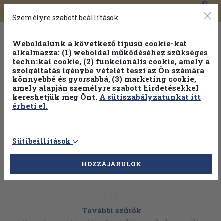
0
Toggle
Főmenü
Könyveink
navigation
Személyre szabott beállítások
Weboldalunk a következő típusú cookie-kat
alkalmazza: (1) weboldal működéséhez szükséges
technikai cookie, (2) funkcionális cookie, amely a
szolgáltatás igénybe vételét teszi az Ön számára
könnyebbé és gyorsabbá, (3) marketing cookie,
amely alapján személyre szabott hirdetésekkel
kereshetjük meg Önt.
A sütiszabályzatunkat itt
érheti el.
Sütibeállítások
HOZZÁJÁRULOK
További szűrők