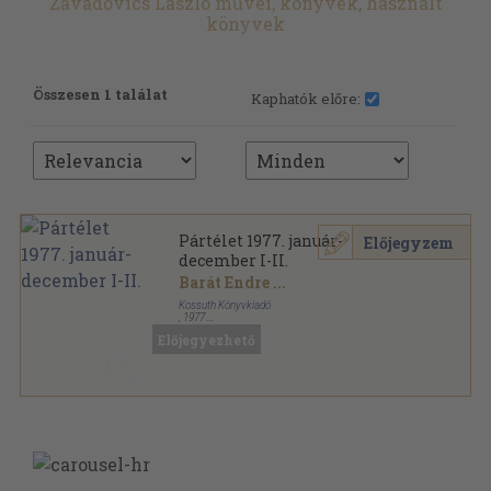
Zavadovics László művei, könyvek, használt
könyvek
Összesen 1 találat
Kaphatók előre:
Pártélet 1977. január-
Előjegyzem
december I-II.
Barát Endre
...
Kossuth Könyvkiadó
,
1977
Könyvkötői kötés
,
1158
oldal
Előjegyezhető
Pártélet sorozat