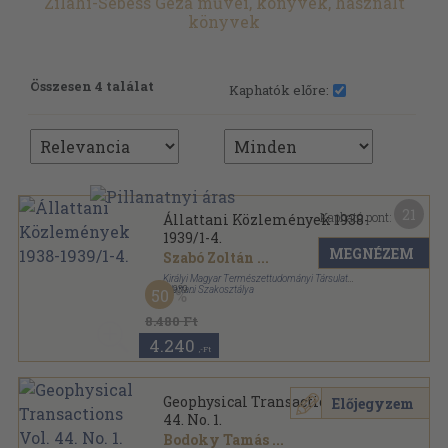
Zilahi-Sebess Géza művei, könyvek, használt
könyvek
Összesen 4 találat
Kaphatók előre:
21
Kapható pont:
Állattani Közlemények 1938-
1939/1-4.
MEGNÉZEM
Szabó Zoltán
...
Királyi Magyar Természettudományi Társulat
Állattani Szakosztálya
,
1939
50
Könyvkötői kötés
,
412
oldal
Állattani Közlemények sorozat
8.480 Ft
4.240
,-Ft
Geophysical Transactions Vol.
Előjegyzem
44. No. 1.
Bodoky Tamás
...