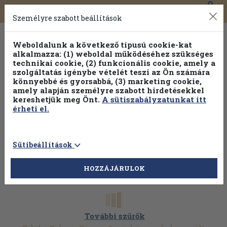
0
Toggle
Főmenü
Könyveink
navigation
Személyre szabott beállítások
Weboldalunk a következő típusú cookie-kat
alkalmazza: (1) weboldal működéséhez szükséges
technikai cookie, (2) funkcionális cookie, amely a
szolgáltatás igénybe vételét teszi az Ön számára
könnyebbé és gyorsabbá, (3) marketing cookie,
amely alapján személyre szabott hirdetésekkel
kereshetjük meg Önt.
A sütiszabályzatunkat itt
érheti el.
Sütibeállítások
HOZZÁJÁRULOK
További szűrők