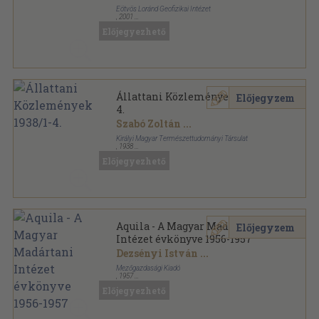
Eötvös Loránd Geofizikai Intézet
,
2001
Ragasztott papírkötés
,
48
oldal
Előjegyezhető
Geophysical Transactions sorozat
Állattani Közlemények 1938/1-
Előjegyzem
4.
Szabó Zoltán
...
Királyi Magyar Természettudományi Társulat
,
1938
Könyvkötői kötés
,
210
oldal
Előjegyezhető
Állattani Közlemények sorozat
Aquila - A Magyar Madártani
Előjegyzem
Intézet évkönyve 1956-1957
Dezsényi István
...
Mezőgazdasági Kiadó
,
1957
Varrott papírkötés
,
383
oldal
Előjegyezhető
Aquila - A Magyar Madártani Intézet évkönyve
sorozat