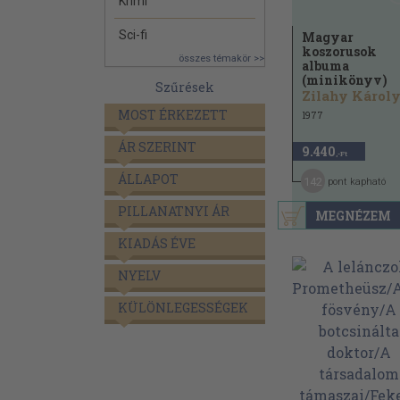
Krimi
Sci-fi
Magyar
koszorusok
összes témakör >>
albuma
(minikönyv)
Szűrések
Zilahy Károl
MOST ÉRKEZETT
1977
ÁR SZERINT
9.440
,-Ft
ÁLLAPOT
142
pont kapható
PILLANATNYI ÁR
MEGNÉZEM
KIADÁS ÉVE
NYELV
KÜLÖNLEGESSÉGEK