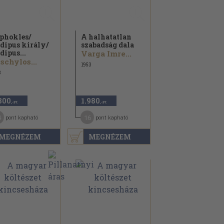
phokles/
A halhatatlan
dipus király/
szabadság dala
dipus...
Varga Imre...
schylos...
1953
3
800
1.980
,-Ft
,-Ft
4
16
pont kapható
pont kapható
MEGNÉZEM
MEGNÉZEM