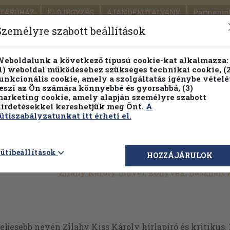
TÁRUHÁZ
ELŐJEGYZÉS
AJÁNDÉKUTALVÁNY
Partnerün
SZÁLLÍTÁS
SEGÍTSÉG
Személyre szabott beállítások
1.
Részletes kereső
Témaköri fa
eboldalunk a következő típusú cookie-kat alkalmazza:
1) weboldal működéséhez szükséges technikai cookie, (2
KIADV
unkcionális cookie, amely a szolgáltatás igénybe vételé
LEGNA
eszi az Ön számára könnyebbé és gyorsabbá, (3)
arketing cookie, amely alapján személyre szabott
PILLANATNYI ÁRAINK
FENNTARTHATÓ OLVASMÁN
irdetésekkel kereshetjük meg Önt.
A
ütiszabályzatunkat itt érheti el.
ütibeállítások
HOZZÁJÁRULOK
Zilahy Károly művei, könyvek, használt
teljesebb nevén Zilahy Kiss Károly hírlapíró és kritikus.