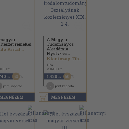
magyar
A Magyar
ltészet remekei
Tudományos
Akadémia
dó Antal...
Nyelv- és...
Klaniczay Tibor...
1962
480 Ft
2.840 Ft
50
50
740
1.420
,-Ft
,-Ft
4
7
pont kapható
pont kapható
MEGNÉZEM
MEGNÉZEM