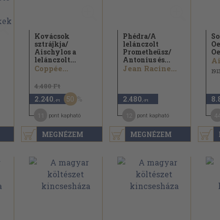
Kovácsok
Phédra/
A
So
sztrájkja/
lelánczolt
Oe
Aischylos a
Prometheüsz/
Oe
lelánczolt...
Antonius és...
Ai
Coppée...
Jean Racine...
191
4.480 Ft
50
2.240
2.480
8.
,-Ft
,-Ft
11
12
4
pont kapható
pont kapható
MEGNÉZEM
MEGNÉZEM