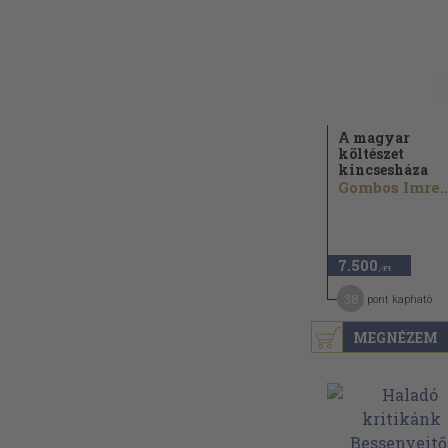
A magyar
költészet
kincsesháza
Gombos Imre..
7.500
,-Ft
38
pont kapható
MEGNÉZEM