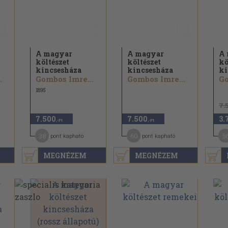
A magyar
A magyar
A 
költészet
költészet
kö
kincsesháza
kincsesháza
ki
.
Gombos Imre...
Gombos Imre...
Go
1895
7.
7.500
7.500
3.
,-Ft
,-Ft
38
60
5
pont kapható
pont kapható
MEGNÉZEM
MEGNÉZEM