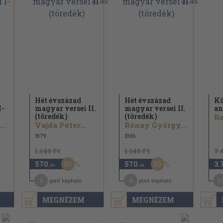
Hét évszázad
Hét évszázad
Kö
I-
magyar versei II.
magyar versei II.
an
(töredék)
(töredék)
Ra
..
Vajda Péter...
Rónay György...
1979
1966
1.140 Ft
1.140 Ft
7.
50
50
570
570
3.
,-Ft
,-Ft
9
9
1
pont kapható
pont kapható
MEGNÉZEM
MEGNÉZEM