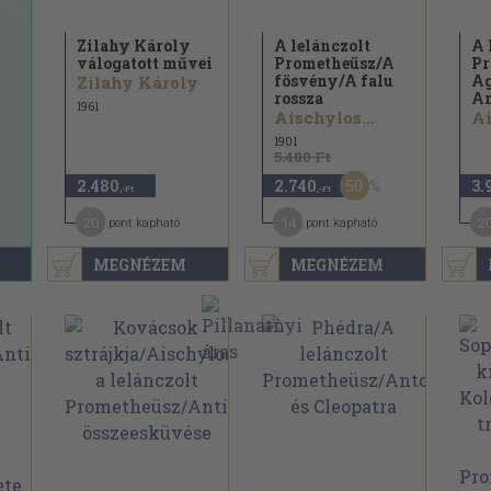
Zilahy Károly
A lelánczolt
A 
válogatott művei
Prometheüsz/
A
Pr
fösvény/
A falu
A
Zilahy Károly
rossza
An
1961
y
Aischylos...
Ai
1901
5.480 Ft
50
2.480
2.740
3.
,-Ft
,-Ft
20
14
2
pont kapható
pont kapható
MEGNÉZEM
MEGNÉZEM