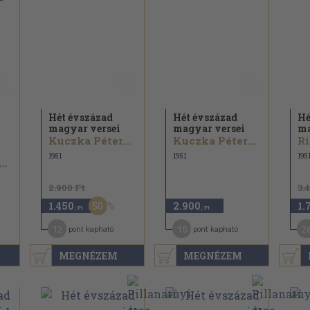
Hét évszázad
Hét évszázad
Hé
magyar versei
magyar versei
ma
Kuczka Péter...
Kuczka Péter...
Ri
1951
1951
195
ikszáth Kálmán...
2.900 Ft
3.
50
1.450
2.900
1.
,-Ft
,-Ft
12
15
2
pont kapható
pont kapható
MEGNÉZEM
MEGNÉZEM