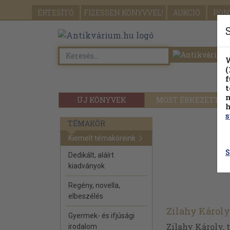
ÉRTESÍTŐ
FIZESSEN
KÖNYVVEL!
AUKCIÓ
PON
W
(
f
t
m
ÚJ KÖNYVEK
MOST ÉRKEZETT
h
s
TÉMAKÖR
Kiemelt témaköreink
S
Dedikált, aláírt
kiadványok
Regény, novella,
elbeszélés
Zilahy Károly
Gyermek- és ifjúsági
Zilahy Károly, 
irodalom