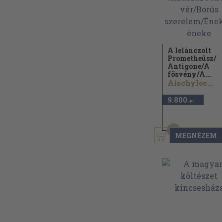
A lelánczolt
Prometheüsz/
Antigone/
A
fösvény/
A...
Aischylos...
9.800
,-Ft
49
pont kapható
MEGNÉZEM