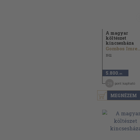
A magyar
költészet
kincsesháza
Gombos Imre..
1912
5.800
,-Ft
29
pont kapható
MEGNÉZEM