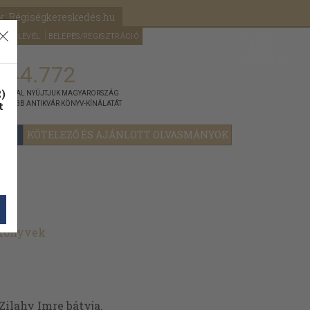
k: Régiségkereskedés.hu
A kosaram
HÍRLEVÉL
BELÉPÉS/REGISZTRÁCIÓ
MÉG
0
5000
Ft
144.772
)
ÁNNYAL NYÚJTJUK MAGYARORSZÁG
t
GYOBB ANTIKVÁR KÖNYV-KÍNÁLATÁT
YOK
KÖTELEZŐ ÉS AJÁNLOTT OLVASMÁNYOK
 könyvek
 Zilahy Imre bátyja.