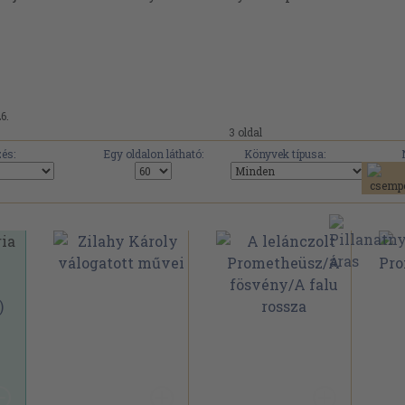
6.
3 oldal
és:
Egy oldalon látható:
Könyvek típusa: