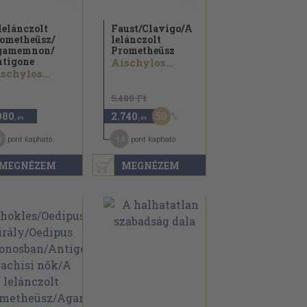
lelánczolt
Faust/
Clavigo/
A
ometheüsz/
lelánczolt
gamemnon/
Prometheüsz
tigone
Aischylos...
schylos...
5.480 Ft
50
980
2.740
,-Ft
,-Ft
0
14
pont kapható
pont kapható
MEGNÉZEM
MEGNÉZEM