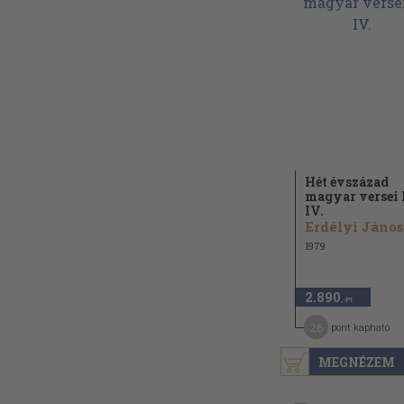
Hét évszázad
magyar versei 
IV.
Erdélyi János.
1979
2.890
,-Ft
26
pont kapható
MEGNÉZEM