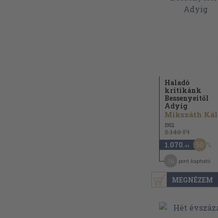
Haladó
kritikánk
Bessenyeitől
Adyig
M
1952
2.140 Ft
50
1.070
,-Ft
16
pont kapható
MEGNÉZEM