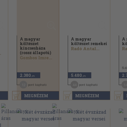
A magyar
A magyar
A 
költészet
költészet remekei
kö
kincsesháza
Radó Antal...
Ra
(rossz állapotú)
.
Gombos Imre...
5.
2.380
5.480
2.
,-Ft
,-Ft
12
44
1
pont kapható
pont kapható
MEGNÉZEM
MEGNÉZEM