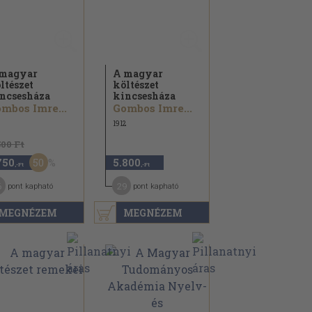
magyar
A magyar
ltészet
költészet
ncsesháza
kincsesháza
mbos Imre...
Gombos Imre...
1912
500 Ft
50
750
5.800
,-Ft
,-Ft
6
29
pont kapható
pont kapható
MEGNÉZEM
MEGNÉZEM