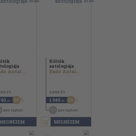
ltők
Költők
tologiája
antologiája
dó Antal...
Radó Antal...
480 Ft
3.890 Ft
50
50
740
1.940
,-Ft
,-Ft
9
17
pont kapható
pont kapható
MEGNÉZEM
MEGNÉZEM