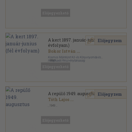
Vegyes
,
39807
oldal
Előjegyezhető
A kert 1897. január-junius (fél
Előjegyzem
évfolyam)
Bokor István
...
Kosmos Műintézet Kő- és Könyvnyomda és
Hirlapkiadó Részvénytársaság
,
1897
Könyvkötői kötés
,
500
oldal
Előjegyezhető
A Kert sorozat
A repülő 1949. augusztus
Előjegyzem
Tóth Lajos
...
,
1949
Tűzött kötés
,
103
oldal
A repülő sorozat
Előjegyezhető