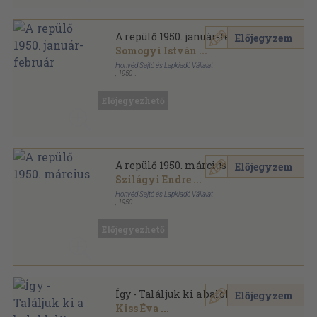
A repülő 1950. január-február
Előjegyzem
Somogyi István
...
Honvéd Sajtó és Lapkiadó Vállalat
,
1950
Tűzött kötés
,
144
oldal
A repülő sorozat
Előjegyezhető
A repülő 1950. március
Előjegyzem
Szilágyi Endre
...
Honvéd Sajtó és Lapkiadó Vállalat
,
1950
Tűzött kötés
,
102
oldal
A repülő sorozat
Előjegyezhető
Így - Találjuk ki a baloldalt!
Előjegyzem
Kiss Éva
...