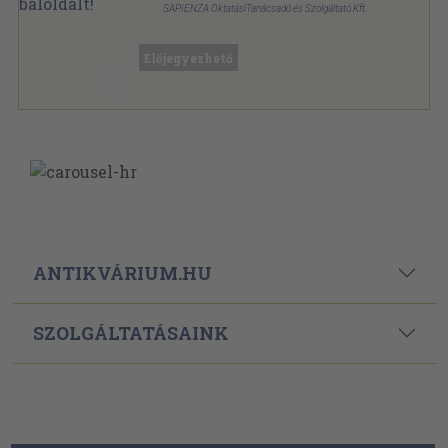
SAPIENZA OktatásiTanácsadó és Szolgáltató Kft.
Varrott papírkötés
,
445
oldal
Előjegyezhető
ANTIKVÁRIUM.HU
SZOLGÁLTATÁSAINK