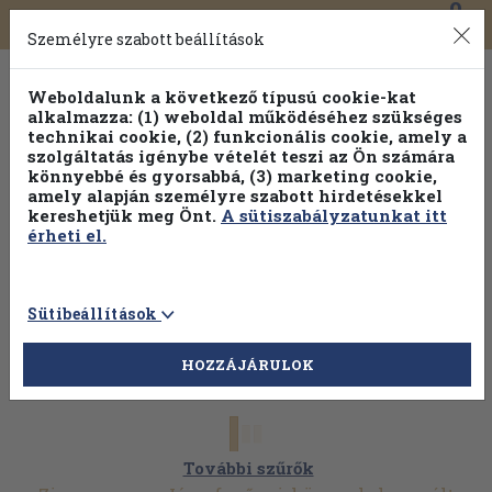
0
Toggle
Főmenü
Könyveink
navigation
Személyre szabott beállítások
Weboldalunk a következő típusú cookie-kat
alkalmazza: (1) weboldal működéséhez szükséges
technikai cookie, (2) funkcionális cookie, amely a
szolgáltatás igénybe vételét teszi az Ön számára
könnyebbé és gyorsabbá, (3) marketing cookie,
amely alapján személyre szabott hirdetésekkel
kereshetjük meg Önt.
A sütiszabályzatunkat itt
érheti el.
Sütibeállítások
HOZZÁJÁRULOK
További szűrők