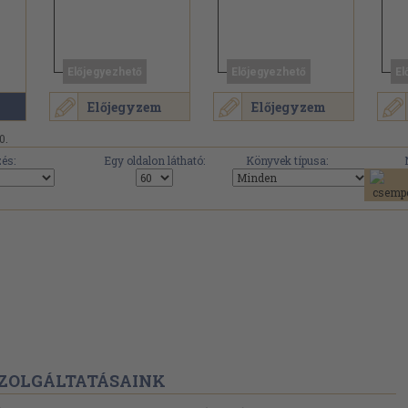
Előjegyezhető
Előjegyezhető
El
Előjegyzem
Előjegyzem
0.
és:
Egy oldalon látható:
Könyvek típusa:
ZOLGÁLTATÁSAINK