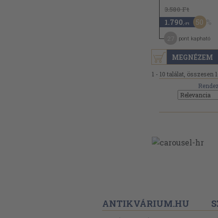
3.580 Ft
50
1.790
,-Ft
27
pont kapható
MEGNÉZEM
1 - 10 találat, összesen 1
Rendez
ANTIKVÁRIUM.HU
S