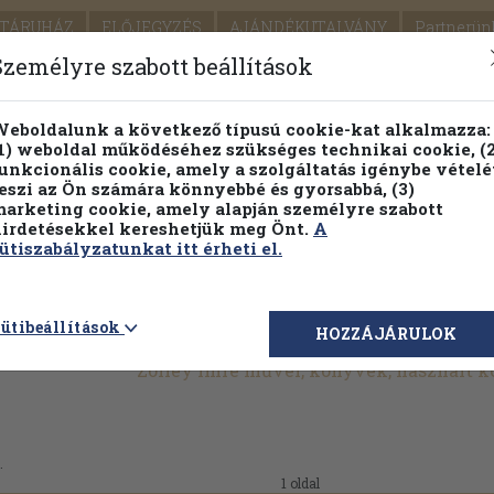
TÁRUHÁZ
ELŐJEGYZÉS
AJÁNDÉKUTALVÁNY
Partnerün
SZÁLLÍTÁS
SEGÍTSÉG
Személyre szabott beállítások
1.
Részletes kereső
Témaköri fa
eboldalunk a következő típusú cookie-kat alkalmazza:
1) weboldal működéséhez szükséges technikai cookie, (2
KIADV
unkcionális cookie, amely a szolgáltatás igénybe vételé
LEGNA
eszi az Ön számára könnyebbé és gyorsabbá, (3)
arketing cookie, amely alapján személyre szabott
PILLANATNYI ÁRAINK
FENNTARTHATÓ OLVASMÁN
irdetésekkel kereshetjük meg Önt.
A
ütiszabályzatunkat itt érheti el.
ütibeállítások
HOZZÁJÁRULOK
Zölley Imre művei, könyvek, használt 
.
1 oldal