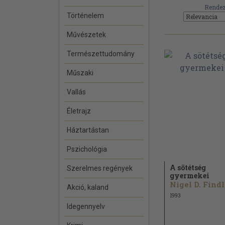
Rendez
Történelem
Művészetek
Természettudomány
Műszaki
Vallás
Életrajz
Háztartástan
Pszichológia
A sötétség
Szerelmes regények
gyermekei
N
Akció, kaland
1993
Idegennyelv