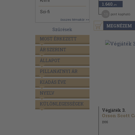
Krimi
1.640
,-Ft
Sci-fi
13
pont kapható
összes témakör >>
MEGNÉZEM
Szűrések
MOST ÉRKEZETT
ÁR SZERINT
ÁLLAPOT
PILLANATNYI ÁR
KIADÁS ÉVE
NYELV
KÜLÖNLEGESSÉGEK
Végjáték 3.
1995