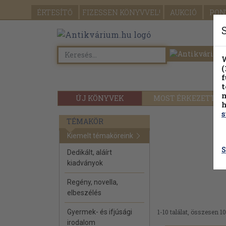
ÉRTESÍTŐ
FIZESSEN
KÖNYVVEL!
AUKCIÓ
PON
W
(
f
t
m
ÚJ KÖNYVEK
MOST ÉRKEZETT
h
s
TÉMAKÖR
Kiemelt témaköreink
S
Dedikált, aláírt
kiadványok
Regény, novella,
elbeszélés
Gyermek- és ifjúsági
1-10 találat, összesen 10
irodalom