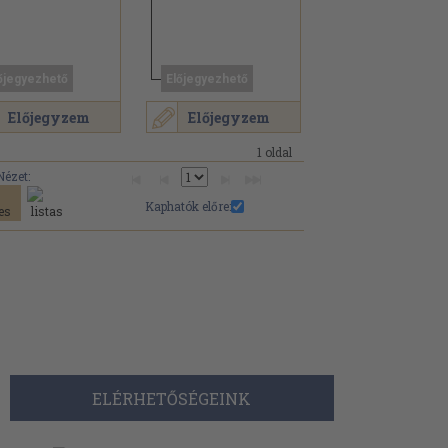
őjegyezhető
Előjegyezhető
Előjegyzem
Előjegyzem
1 oldal
Nézet:
Kaphatók előre:
ELÉRHETŐSÉGEINK