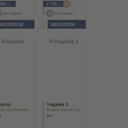
30
880
1.730
,-Ft
,-Ft
4
16
pont kapható
pont kapható
MEGNÉZEM
MEGNÉZEM
őjárőr
Végjáték 2.
oul Anderson
Orson Scott Card
4
1994