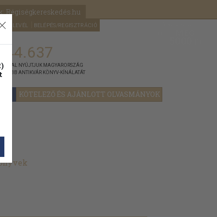
k: Régiségkereskedés.hu
A kosaram
HÍRLEVÉL
BELÉPÉS/REGISZTRÁCIÓ
MÉG
0
5000
Ft
144.637
)
ÁNNYAL NYÚJTJUK MAGYARORSZÁG
t
GYOBB ANTIKVÁR KÖNYV-KÍNÁLATÁT
YOK
KÖTELEZŐ ÉS AJÁNLOTT OLVASMÁNYOK
könyvek