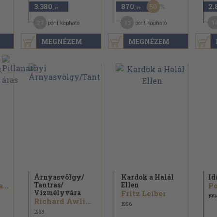
50
3.380
870
2.
,-Ft
,-Ft
27
13
1
pont kapható
pont kapható
MEGNÉZEM
MEGNÉZEM
Árnyasvölgy/
Kardok a Halál
Id
Tantras/
Ellen
Orson Scott Card
P
Vízmélyvára
Fritz Leiber
199
Richard Awlinson
1996
1995