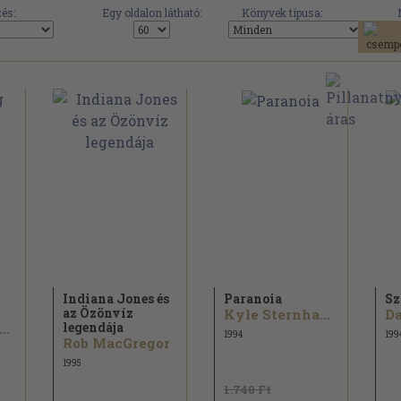
és:
Egy oldalon látható:
Könyvek típusa:
Indiana Jones és
Paranoia
Sz
az Özönvíz
Kyle Sternhagen
legendája
igel D. Findley
1994
199
Rob MacGregor
1995
1.740 Ft