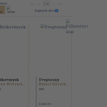
Nézet:
Kaphatók előre:
ökevények
Üvegtorony
Dave Wolverton
Robert Silverberg
4
1996
2.480 Ft