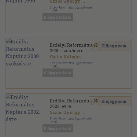
Szabó György
...
Erdélyi Református Egyházkerület
,
1998
Ragasztott papírkötés
,
230
oldal
Előjegyezhető
Erdélyi Református Naptár sorozat
Erdélyi Református Naptár a
Előjegyzem
2000. szökőévre
Csiha Kálmán
...
Erdélyi Református Egyházkerület
,
1999
Ragasztott papírkötés
,
223
oldal
Előjegyezhető
Erdélyi Református Naptár sorozat
Erdélyi Református Naptár a
Előjegyzem
2002. évre
Szabó György
...
Erdélyi Református Egyházkerület
,
2001
Ragasztott papírkötés
,
224
oldal
Előjegyezhető
Erdélyi Református Naptár sorozat