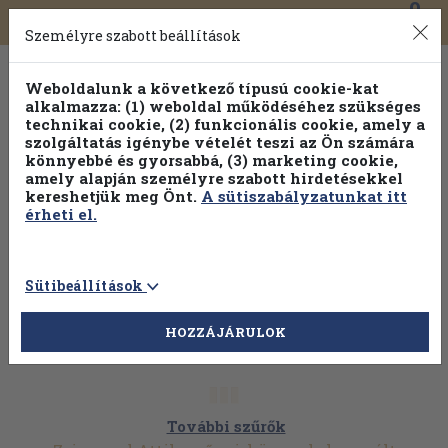
0
Toggle
Főmenü
Könyveink
navigation
Személyre szabott beállítások
Weboldalunk a következő típusú cookie-kat
alkalmazza: (1) weboldal működéséhez szükséges
technikai cookie, (2) funkcionális cookie, amely a
szolgáltatás igénybe vételét teszi az Ön számára
könnyebbé és gyorsabbá, (3) marketing cookie,
amely alapján személyre szabott hirdetésekkel
kereshetjük meg Önt.
A sütiszabályzatunkat itt
érheti el.
Sütibeállítások
HOZZÁJÁRULOK
További szűrők