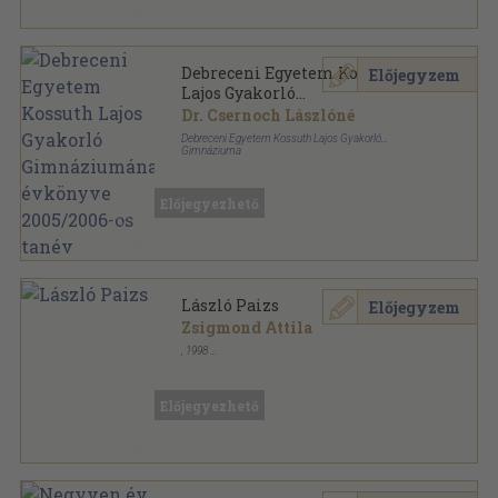
Debreceni Egyetem Kossuth
Előjegyzem
Lajos Gyakorló
Gimnáziumának évkönyve
Dr. Csernoch Lászlóné
2005/2006-os tanév
Debreceni Egyetem Kossuth Lajos Gyakorló
Gimnáziuma
Tűzött kötés
,
32
oldal
Debreceni Egyetem Kossuth Lajos Gyakorló
Gimnáziumának évkönyve sorozat
Előjegyezhető
László Paizs
Előjegyzem
Zsigmond Attila
,
1998
Tűzött kötés
,
18
oldal
Előjegyezhető