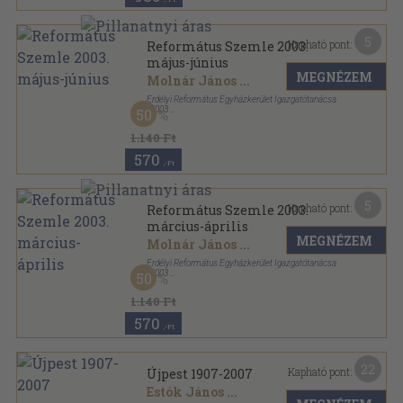
5
Kapható pont:
Református Szemle 2003.
május-június
MEGNÉZEM
Molnár János
...
Erdélyi Református Egyházkerület Igazgatótanácsa
,
2003
50
Ragasztott papírkötés
,
122
oldal
Református Szemle sorozat
1.140 Ft
570
,-Ft
5
Kapható pont:
Református Szemle 2003.
március-április
MEGNÉZEM
Molnár János
...
Erdélyi Református Egyházkerület Igazgatótanácsa
,
2003
50
Ragasztott papírkötés
,
86
oldal
Református Szemle sorozat
1.140 Ft
570
,-Ft
22
Kapható pont:
Újpest 1907-2007
Estók János
...