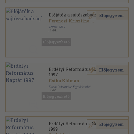
Előjáték a sajtószabadsághoz
Előjegyzem
Ferenczi Krisztina
...
Telehír - MTV
,
1994
Ragasztott papírkötés
,
182
oldal
Telehír sorozat
Előjegyezhető
Erdélyi Református Naptár
Előjegyzem
1997
Csiha Kálmán
...
Erdélyi Református Egyházkerület
,
1996
Ragasztott papírkötés
,
247
oldal
Előjegyezhető
Erdélyi Református Naptár sorozat
Erdélyi Református Naptár
Előjegyzem
1999