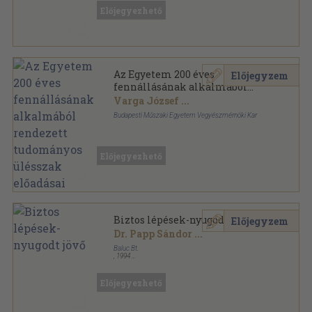
Előjegyezhető
Az Egyetem 200 éves
Előjegyzem
fennállásának alkalmából
rendezett tudományos
Varga József
...
ülésszak előadásai
Budapesti Műszaki Egyetem Vegyészmérnöki Kar
Tűzött kötés
,
407
oldal
Előjegyezhető
Biztos lépések-nyugodt jövő
Előjegyzem
Dr. Papp Sándor
...
Baluc Bt.
,
1994
Ragasztott papírkötés
,
565
oldal
Előjegyezhető