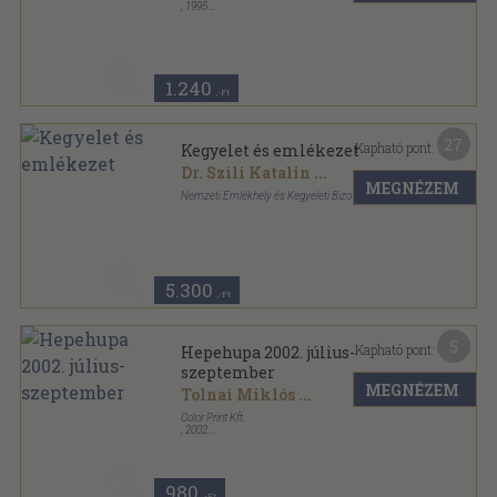
,
1995
Ragasztott papírkötés
,
38
oldal
1.240
,-Ft
27
Kapható pont:
Kegyelet és emlékezet
Dr. Szili Katalin
...
MEGNÉZEM
Nemzeti Emlékhely és Kegyeleti Bizottság
Ragasztott papírkötés
,
279
oldal
5.300
,-Ft
5
Kapható pont:
Hepehupa 2002. július-
szeptember
MEGNÉZEM
Tolnai Miklós
...
Color Print Kft.
,
2002
Ragasztott papírkötés
,
102
oldal
Hepehupa sorozat
980
,-Ft