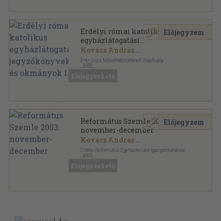
Erdélyi római katolikus
Előjegyzem
egyházlátogatási
jegyzőkönyvek és okmányok I.
Kovács András
...
Entz Géza Művelődéstörténeti Alapítvány
,
2002
Ragasztott papírkötés
,
230
oldal
Előjegyezhető
Református Szemle 2003.
Előjegyzem
november-december
Kovács András
...
Erdélyi Református Egyházkerület Igazgatótanácsa
,
2003
Ragasztott papírkötés
,
316
oldal
Előjegyezhető
Református Szemle sorozat