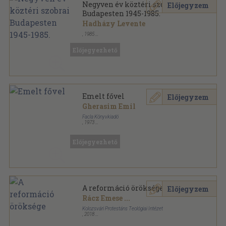
Negyven év köztéri szobrai
Előjegyzem
Budapesten 1945-1985.
Hadházy Levente
,
1985
Ragasztott papírkötés
,
209
oldal
Előjegyezhető
Emelt fővel
Előjegyzem
Gherasim Emil
Facla Könyvkiadó
,
1973
Fűzött papírkötés
,
90
oldal
Előjegyezhető
A reformáció öröksége
Előjegyzem
Rácz Emese
...
Kolozsvári Protestáns Teológiai Intézet
,
2018
Fűzött kemény papírkötés
,
660
oldal
Erdélyi Református Egyháztörténeti Füzetek sorozat