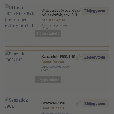
Otthon 1875/1-12.-1876. (nem
Előjegyzem
teljes évfolyam) I-II.
Molnár Antal
...
Kókai Lajos-Aigner Lajos
,
1876
Könyvkötői kötés
,
1170
oldal
Előjegyezhető
Otthon sorozat
Századok 1900/1-10.
Előjegyzem
Lázár István
...
Magyar Történelmi Társulat
,
1900
Félbőr
,
966
oldal
Századok sorozat
Előjegyezhető
Századok 1901.
Előjegyzem
Beöthy Zsolt
...
Magyar Történelmi Társulat