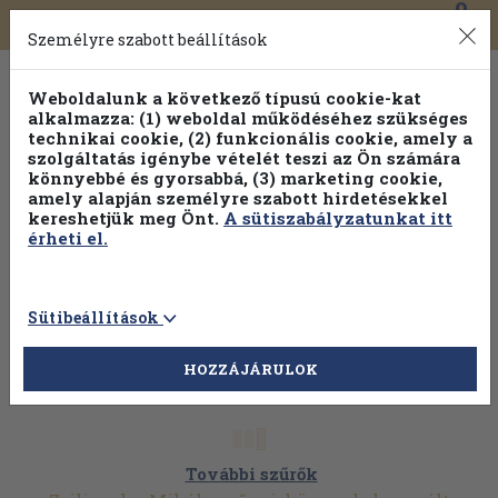
0
Toggle
Főmenü
Könyveink
navigation
Személyre szabott beállítások
Weboldalunk a következő típusú cookie-kat
alkalmazza: (1) weboldal működéséhez szükséges
technikai cookie, (2) funkcionális cookie, amely a
szolgáltatás igénybe vételét teszi az Ön számára
könnyebbé és gyorsabbá, (3) marketing cookie,
Válogasson több mint 30 000 kötet közül
amely alapján személyre szabott hirdetésekkel
Hobbi témakörökben
20% kedvezménnyel!
kereshetjük meg Önt.
A sütiszabályzatunkat itt
érheti el.
Sütibeállítások
HOZZÁJÁRULOK
További szűrők