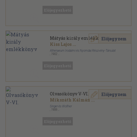
Aranyozott, színezett kiadói egész vászonkötés
,
316
oldal
Előjegyezhető
Mátyás király emlékkönyv
Előjegyzem
Kiss Lajos
...
Athenaeum Irodalmi és Nyomdai Részvény-Társulat
,
1902
Könyvkötői kötés
,
316
oldal
Előjegyezhető
Olvasókönyv V-VI.
Előjegyzem
Mikszáth Kálmán
...
Singer és Wolfner
,
1906
Félvászon
,
464
oldal
Előjegyezhető