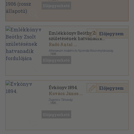
Aranyozott, színezett kiadói egész vászonkötés
,
366
Előjegyezhető
oldal
A Budapesti Ujságirók Egyesülete Almanachja
sorozat
Emlékkönyv Beöthy Zsolt
Előjegyzem
születésének hatvanadik
fordulójára
Radó Antal
...
Athenaeum Irodalmi és Nyomdai Részvénytársaság
,
1908
Könyvkötői vászonkötés
,
679
oldal
Előjegyezhető
Évkönyv 1894.
Előjegyzem
Kovács János
...
Dugonics-Társaság
,
1895
Könyvkötői kötés
,
332
oldal
A Dugonics-Társaság könyvei sorozat
Előjegyezhető