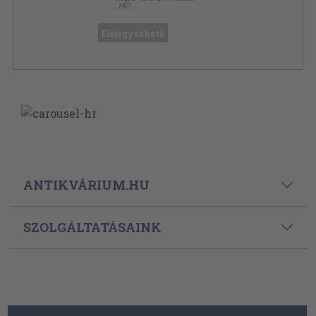
,
1901
Aranyozott gerincű kiadói vászonkötés
,
1062
oldal
Századok sorozat
Előjegyezhető
ANTIKVÁRIUM.HU
SZOLGÁLTATÁSAINK