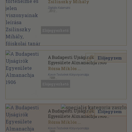
Zsilinszky Mihály, főiskolai
Zsilinszky Mihály
tanár és könyvtárnok által
Digitális Kalamáris
,
2012
Fűzött kemény papírkötés
,
175
oldal
Várostörténet-sorozat sorozat
Előjegyezhető
A Budapesti Ujságirók
Előjegyzem
Egyesülete Almanachja 1906
Rózsa Miklós
...
Korvin Testvérek Könyvnyomdája
,
1906
Aranyozott, színezett kiadói egész vászonkötés
,
366
Előjegyezhető
oldal
A Budapesti Ujságirók Egyesülete Almanachja
sorozat
A Budapesti Ujságirók
Előjegyzem
Egyesülete Almanachja 1906
(rossz állapotú)
Rózsa Miklós
...
Korvin Testvérek Könyvnyomdája
,
1906