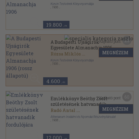
Korvin Testvérek Könyvnyomdája
,
1906
Aranyozott, színezett kiadói egész vászonkötés
,
366
oldal
A Budapesti Ujságirók Egyesülete Almanachja
sorozat
19.800
,-Ft
23
Kapható pont:
A Budapesti Ujságirók
Egyesülete Almanachja 1906
MEGNÉZEM
(rossz állapotú)
Rózsa Miklós
...
Korvin Testvérek Könyvnyomdája
,
1906
Aranyozott, színezett kiadói egész vászonkötés
,
366
oldal
A Budapesti Ujságirók Egyesülete Almanachja
sorozat
4.600
,-Ft
60
Kapható pont:
Emlékkönyv Beöthy Zsolt
születésének hatvanadik
MEGNÉZEM
fordulójára
Radó Antal
...
Athenaeum Irodalmi és Nyomdai Részvénytársulat
,
1908
Könyvkötői kötés
,
679
oldal
12.000
,-Ft