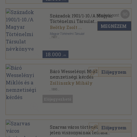
90
Kapható pont:
Századok 1901/1-10./A Magyar
Történelmi Társulat
MEGNÉZEM
névkönyve
Beöthy Zsolt
...
Magyar Történelmi Társulat
,
1901
Félbőr
,
1145
oldal
Századok sorozat
18.000
,-Ft
Báró Wesselényi Miklós és a
Előjegyzem
nemzetiségi kérdés
Zsilinszky Mihály
,
1895
Könyvkötői kötés
,
70
oldal
Budapesti Szemle sorozat
Előjegyezhető
Szarvas város történelme és
Előjegyzem
jelen viszonyainak leírása