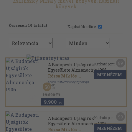
Zsilinszky Mihály művei, könyvek, használt
könyvek
Összesen 19 találat
Kaphatók előre:
89
Kapható pont:
A Budapesti Ujságirók
Egyesülete Almanachja 1906
MEGNÉZEM
Rózsa Miklós
...
Korvin Testvérek Könyvnyomdája
,
1906
50
Aranyozott, színezett kiadói egész vászonkötés
,
366
oldal
19.800 Ft
A Budapesti Ujságirók Egyesülete Almanachja
sorozat
9.900
,-Ft
99
Kapható pont:
A Budapesti Ujságirók
Egyesülete Almanachja 1906
MEGNÉZEM
Rózsa Miklós
...