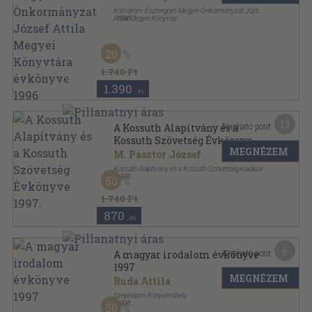
évkönyve 1996
Komárom-Esztergom Megyei Önkormányzat József
Attila Megyei Könyvtár
,
1996
Ragasztott papírkötés
,
137
oldal
A Komárom-Esztergom Megyei Önkormányzat
József Attila Megyei Könyvtára évkönyve sorozat
20
1.740 Ft
1.390
,-Ft
13
Kapható pont:
A Kossuth Alapítvány és a
Kossuth Szövetség Évkönyve
MEGNÉZEM
1997.
M. Pásztor József
Kossuth Alapítvány és a Kossuth Szövetség kiadása
,
1998
50
Ragasztott papírkötés
,
462
oldal
Kossuth köri füzetek, dokumentumok sorozat
1.740 Ft
870
,-Ft
6
Kapható pont:
A magyar irodalom évkönyve
1997
MEGNÉZEM
Buda Attila
Széphalom Könyvműhely
,
1998
50
Ragasztott papírkötés
,
341
oldal