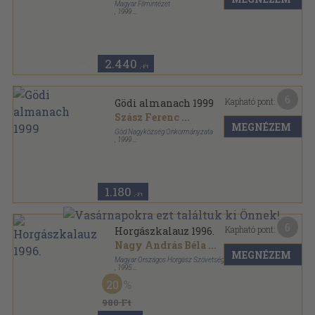
Magyar Filmintézet
,
1999
Ragasztott papírkötés
,
201
oldal
Filmévkönyv sorozat
2.440
,-Ft
6
Kapható pont:
Gödi almanach 1999
Szász Ferenc
...
MEGNÉZEM
Göd Nagyközség Önkormányzata
,
1999
Ragasztott papírkötés
,
255
oldal
Gödi almanach sorozat
1.180
,-Ft
6
Kapható pont:
Horgászkalauz 1996.
Nagy András Béla
...
MEGNÉZEM
Magyar Országos Horgász Szövetség
,
1995
Ragasztott papírkötés
,
144
oldal
20
Horgászkalauz sorozat
980 Ft