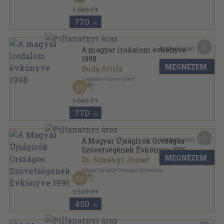
A magyar irodalom évkönyve sorozat
1.540 Ft
770
,-Ft
6
Kapható pont:
A magyar irodalom évkönyve
1998
MEGNÉZEM
Buda Attila
Széphalom Könyvműhely
,
1999
50
Ragasztott papírkötés
,
400
oldal
A magyar irodalom évkönyve sorozat
1.540 Ft
770
,-Ft
7
Kapható pont:
A Magyar Újságírók Országos
Szövetségének Évkönyve 1996
MEGNÉZEM
Dr. Simányi József
Magyar Újságírók Országos Szövetsége
,
1996
60
Fűzött kemény papírkötés
,
428
oldal
A Magyar Újságírók Országos Szövetségének
1.140 Ft
Évkönyve sorozat
450
,-Ft