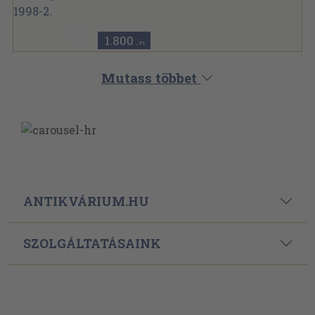
Ragasztott papírkötés
,
256
oldal
A Móra Ferenc Múzeum Évkönyve sorozat
1.800
,-Ft
Mutass többet
ANTIKVÁRIUM.HU
SZOLGÁLTATÁSAINK