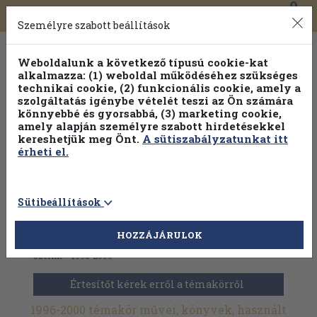
0
Toggle
Főmenü
Könyveink
navigation
Személyre szabott beállítások
Weboldalunk a következő típusú cookie-kat
alkalmazza: (1) weboldal működéséhez szükséges
technikai cookie, (2) funkcionális cookie, amely a
szolgáltatás igénybe vételét teszi az Ön számára
könnyebbé és gyorsabbá, (3) marketing cookie,
Válogasson több mint 30 000 kötet közül
amely alapján személyre szabott hirdetésekkel
Hobbi témakörökben
20% kedvezménnyel!
kereshetjük meg Önt.
A sütiszabályzatunkat itt
érheti el.
Sütibeállítások
HOZZÁJÁRULOK
Antikvár könyvek
>
Évkönyvek, kalendáriumok
>
Évszám
szerint
>
1996-2000
Értesítőt kérek erről a témakörről
1996-2000 témakör művei, könyvek, használt