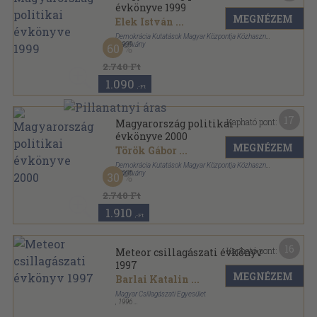
évkönyve 1999
MEGNÉZEM
Elek István
...
Demokrácia Kutatások Magyar Központja Közhasznú
Alapítvány
,
1999
60
Ragasztott papírkötés
,
981
oldal
Magyarország politikai évkönyve sorozat
2.740 Ft
1.090
,-Ft
17
Kapható pont:
Magyarország politikai
évkönyve 2000
MEGNÉZEM
Török Gábor
...
Demokrácia Kutatások Magyar Központja Közhasznú
Alapítvány
,
2000
30
Ragasztott papírkötés
,
933
oldal
Magyarország politikai évkönyve sorozat
2.740 Ft
1.910
,-Ft
16
Kapható pont:
Meteor csillagászati évkönyv
1997
MEGNÉZEM
Barlai Katalin
...
Magyar Csillagászati Egyesület
,
1996
Ragasztott papírkötés
,
222
oldal