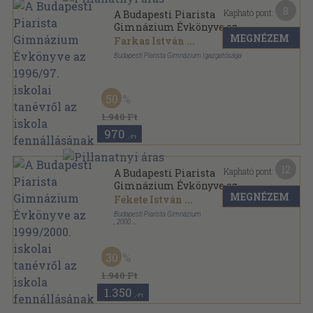
8
Kapható pont:
A Budapesti Piarista
Gimnázium Évkönyve az
MEGNÉZEM
1996/97. iskolai tanévről az
Farkas István
...
iskola fennállásának 280.
Budapesti Piarista Gimnázium Igazgatósága
évében
Ragasztott papírkötés
,
177
oldal
A Budapesti Piarista Gimnázium Évkönyve sorozat
50
1.940 Ft
970
,-Ft
12
Kapható pont:
A Budapesti Piarista
Gimnázium Évkönyve az
MEGNÉZEM
1999/2000. iskolai tanévről az
Fekete István
...
iskola fennállásának 283.
Budapesti Piarista Gimnázium
évében
,
2000
Ragasztott papírkötés
,
322
oldal
A Budapesti Piarista Gimnázium Évkönyve sorozat
30
1.940 Ft
1.350
,-Ft