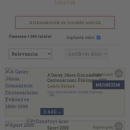
könyvek
Altémakörök és további szűrök
Összesen 1.585 találat
Kaphatók előre:
28
Kapható pont:
A Garay János Gimnázium
Centenáriumi Évkönyve 1896-
MEGNÉZEM
1996
Lemle Béláné
Garay János Gimnázium-Öregdiák Szövetség
,
1996
Fűzött kemény papírkötés
,
249
oldal
A Garay János Gimnázium Centenáriumi Évkönyve
sorozat
3.440
,-Ft
23
Kapható pont:
Sport 2000