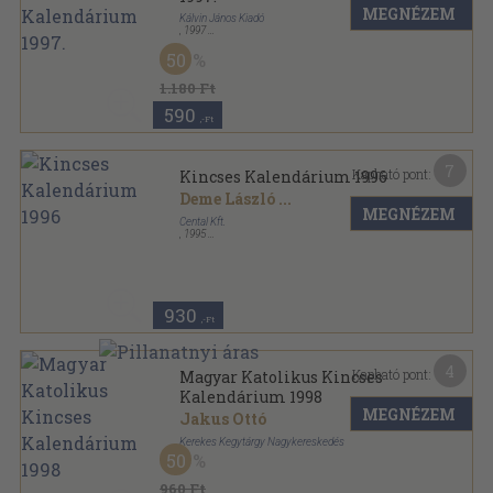
MEGNÉZEM
Kálvin János Kiadó
,
1997
Ragasztott papírkötés
,
224
oldal
50
Képes Kálvin Kalendárium sorozat
1.180 Ft
590
,-Ft
7
Kapható pont:
Kincses Kalendárium 1996
Deme László
...
MEGNÉZEM
Cental Kft.
,
1995
Ragasztott papírkötés
,
256
oldal
Kincses Kalendárium sorozat
930
,-Ft
4
Kapható pont:
Magyar Katolikus Kincses
Kalendárium 1998
MEGNÉZEM
Jakus Ottó
Kerekes Kegytárgy Nagykereskedés
50
Ragasztott papírkötés
,
128
oldal
Magyar Katolikus Kincses Kalendárium sorozat
960 Ft