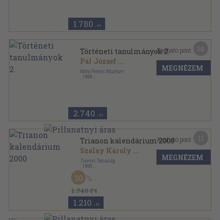
1.780
,-Ft
14
Kapható pont:
Történeti tanulmányok 2.
Pál József
...
MEGNÉZEM
Móra Ferenc Múzeum
,
1999
Ragasztott papírkötés
,
629
oldal
A Móra Ferenc Múzeum Évkönyve sorozat
2.740
,-Ft
11
Kapható pont:
Trianon kalendárium 2000
Szalay Károly
...
MEGNÉZEM
Trianon Társaság
,
1999
Ragasztott papírkötés
,
224
oldal
30
Trianon Kalendárium sorozat
1.740 Ft
1.210
,-Ft