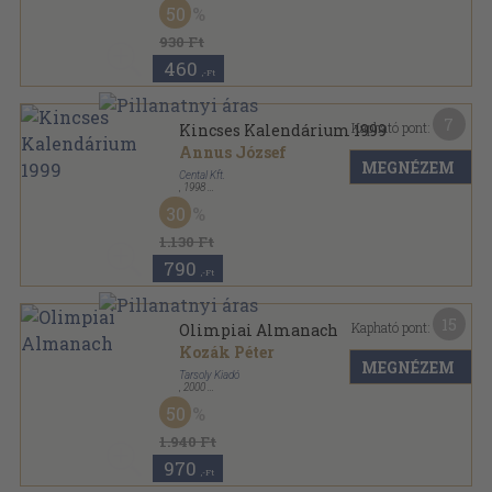
50
Kincses Kalendárium sorozat
930 Ft
460
,-Ft
7
Kapható pont:
Kincses Kalendárium 1999
Annus József
MEGNÉZEM
Cental Kft.
,
1998
Ragasztott papírkötés
,
256
oldal
30
Kincses Kalendárium sorozat
1.130 Ft
790
,-Ft
15
Kapható pont:
Olimpiai Almanach
Kozák Péter
MEGNÉZEM
Tarsoly Kiadó
,
2000
Ragasztott papírkötés
,
720
oldal
50
1.940 Ft
970
,-Ft