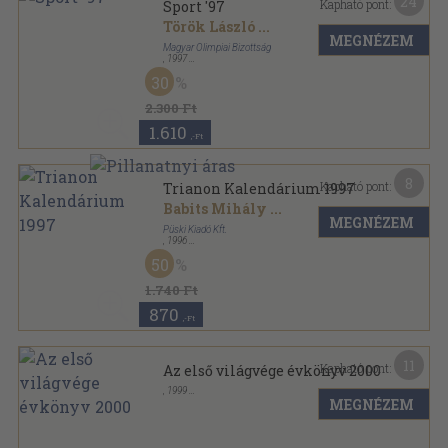
24
Kapható pont:
Sport '97
Török László
...
MEGNÉZEM
Magyar Olimpiai Bizottság
,
1997
Fűzött kemény papírkötés
,
447
oldal
30
Sport sorozat
2.300 Ft
1.610
,-Ft
8
Kapható pont:
Trianon Kalendárium 1997
Babits Mihály
...
MEGNÉZEM
Püski Kiadó Kft.
,
1996
Ragasztott papírkötés
,
175
oldal
50
Trianon Kalendárium sorozat
1.740 Ft
870
,-Ft
11
Kapható pont:
Az első világvége évkönyv 2000
,
1999
MEGNÉZEM
Ragasztott papírkötés
,
384
oldal