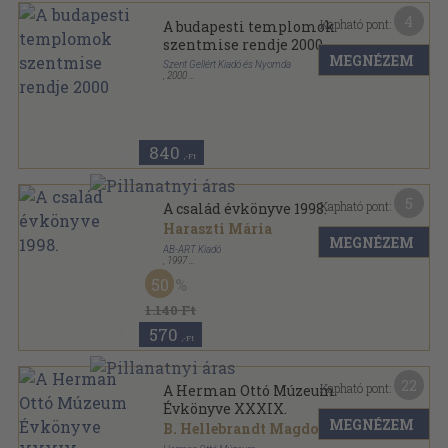
4
Kapható pont:
A budapesti templomok
szentmise rendje 2000
MEGNÉZEM
Szent Gellért Kiadó és Nyomda
,
2000
Ragasztott papírkötés
,
173
oldal
840
,-Ft
5
Kapható pont:
A család évkönyve 1998.
Haraszti Mária
MEGNÉZEM
AB-ART Kiadó
,
1997
Ragasztott papírkötés
,
233
oldal
50
A család évkönyve sorozat
1.140 Ft
570
,-Ft
22
Kapható pont:
A Herman Ottó Múzeum
Évkönyve XXXIX.
MEGNÉZEM
B. Hellebrandt Magdolna
...