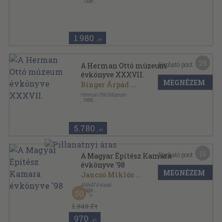
,
1998
Ragasztott papírkötés
,
423
oldal
1956 évkönyv sorozat
1.980
,-Ft
29
Kapható pont:
A Herman Ottó múzeum
évkönyve XXXVII.
MEGNÉZEM
Ringer Árpád
...
Herman Ottó Múzeum
,
1999
Fűzött kemény papírkötés
,
700
oldal
A Herman Ottó Múzeum Évkönyve sorozat
5.780
,-Ft
15
Kapható pont:
A Magyar Építész Kamara
évkönyve '98
MEGNÉZEM
Jancsó Miklós
...
ANNATA Kiadó
,
1999
50
Fűzött kemény papírkötés
,
159
oldal
A Magyar Építész Kamara évkönyve sorozat
1.940 Ft
970
,-Ft