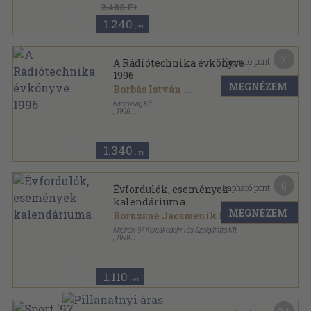
Moldova György kalendáriuma sorozat
2.480 Ft
1.240
,-Ft
7
Kapható pont:
A Rádiótechnika évkönyve
1996
MEGNÉZEM
Borbás István
...
Rádióvilág Kft.
,
1996
Ragasztott papírkötés
,
256
oldal
A Rádiótechnika évkönyve sorozat
1.340
,-Ft
6
Kapható pont:
Évfordulók, események
kalendáriuma
MEGNÉZEM
Boruzsné Jacsmenik Erika
Kheirón '97 Kereskedelmi és Szolgáltató Kft.
,
1999
Ragasztott papírkötés
,
378
oldal
Évfordulók, események kalendáriuma sorozat
1.110
,-Ft