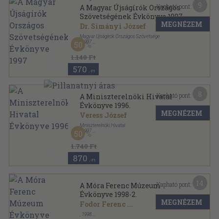
9
Kapható pont:
A Magyar Újságírók Országos
Szövetségének Évkönyve 1997
MEGNÉZEM
Dr. Simányi József
Magyar Újságírók Országos Szövetsége
,
1997
50
Fűzött kemény papírkötés
,
358
oldal
A Magyar Újságírók Országos Szövetségének
1.140 Ft
Évkönyve sorozat
570
,-Ft
8
Kapható pont:
A Miniszterelnöki Hivatal
Évkönyve 1996.
MEGNÉZEM
Veress József
Miniszterelnöki Hivatal
,
1997
50
Ragasztott papírkötés
,
261
oldal
A Miniszterelnöki Hivatal Évkönyve sorozat
1.740 Ft
870
,-Ft
14
Kapható pont:
A Móra Ferenc Múzeum
Évkönyve 1998-2.
MEGNÉZEM
Fodor Ferenc
...
,
1998