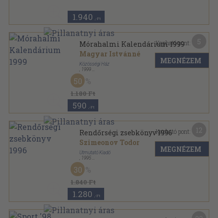
Meteor csillagászati évkönyv sorozat
1.940
,-Ft
5
Kapható pont:
Mórahalmi Kalendárium 1999
Magyar Istvánné
MEGNÉZEM
Közösségi Ház
,
1999
Ragasztott papírkötés
,
222
oldal
50
Mórahalmi Kalendárium sorozat
1.180 Ft
590
,-Ft
12
Kapható pont:
Rendőrségi zsebkönyv 1996
Szimeonov Todor
MEGNÉZEM
Útmutató Kiadó
,
1995
Fűzött keménykötés
,
187
oldal
30
Rendőrségi zsebkönyv sorozat
1.840 Ft
1.280
,-Ft