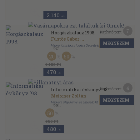
2.140
,-Ft
7
Kapható pont:
Horgászkalauz 1998.
Füstös Gábor
...
MEGNÉZEM
Magyar Országos Horgász Szövetség
,
1997
Ragasztott papírkötés
,
144
oldal
20
50
Horgászkalauz sorozat
1.180 Ft
470
,-Ft
4
Kapható pont:
Informatikai évkönyv '98
Meixner Zoltán
MEGNÉZEM
Magyar Hírlap Könyv- és Lapkiadó Rt.
,
1998
Ragasztott papírkötés
,
111
oldal
50
Informatikai évkönyv sorozat
960 Ft
480
,-Ft