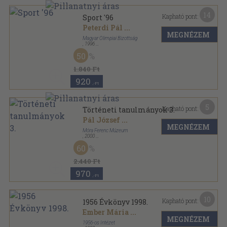
14
Kapható pont:
Sport '96
Peterdi Pál
...
MEGNÉZEM
Magyar Olimpiai Bizottság
,
1996
Fűzött kemény papírkötés
,
527
oldal
50
Sport sorozat
1.840 Ft
920
,-Ft
5
Kapható pont:
Történeti tanulmányok 3.
Pál József
...
MEGNÉZEM
Móra Ferenc Múzeum
,
2000
Ragasztott papírkötés
,
480
oldal
60
A Móra Ferenc Múzeum Évkönyve sorozat
2.440 Ft
970
,-Ft
10
Kapható pont:
1956 Évkönyv 1998.
Ember Mária
...
MEGNÉZEM
1956-os Intézet