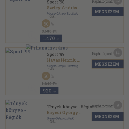
22
Kapható pont:
Sport '98
Szetey András
...
MEGNÉZEM
Magyar Olimpiai Bizottság
,
1998
Fűzött kemény papírkötés
,
527
oldal
60
Sport sorozat
3.680 Ft
1.470
,-Ft
14
Kapható pont:
Sport '99
Havas Henrik
...
MEGNÉZEM
Magyar Olimpiai Bizottság
,
1999
Fűzött kemény papírkötés
,
567
oldal
50
Sport sorozat
1.840 Ft
920
,-Ft
9
Kapható pont:
Tények könyve - Régiók
Enyedi György
...
MEGNÉZEM
Greger-Delacroix Kiadó
,
1998
Ragasztott papírkötés
,
504
oldal
Tények könyve sorozat