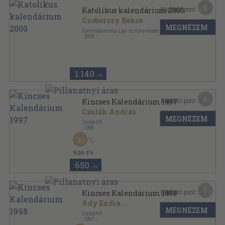
6
Kapható pont:
Katolikus kalendárium 2000
Czoborczy Bence
MEGNÉZEM
Szent Maximilian Lap- és Könyvkiadó
,
2000
Ragasztott papírkötés
,
160
oldal
Katolikus Kalendárium sorozat
1.140
,-Ft
6
Kapható pont:
Kincses Kalendárium 1997
Csulák András
MEGNÉZEM
Cental Kft.
,
1996
Ragasztott papírkötés
,
256
oldal
30
Kincses Kalendárium sorozat
930 Ft
650
,-Ft
7
Kapható pont:
Kincses Kalendárium 1998
Ady Endre
...
MEGNÉZEM
Cental Kft.
,
1997
Ragasztott papírkötés
,
256
oldal