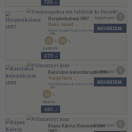
780
,-Ft
7
Kapható pont:
Horgászkalauz 1997.
Bakó József
...
MEGNÉZEM
Magyar Országos Horgász Szövetség
,
1996
Ragasztott papírkötés
,
144
oldal
20
50
Horgászkalauz sorozat
1.180 Ft
470
,-Ft
7
Kapható pont:
Katolikus kalendárium 1999
Varga Imre
...
MEGNÉZEM
Szent Maximilian Lap- és Könyvkiadó
,
1999
Ragasztott papírkötés
,
160
oldal
50
Katolikus Kalendárium sorozat
960 Ft
480
,-Ft
9
Kapható pont:
Képes Kálvin Kalendárium
1997.