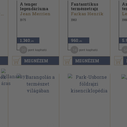
A tenger
Fantasztikus
Az
legendáriuma
természetrajz
te
Jacob Bronowski
Jean Merrien
Farkas Henrik
Le
1975
1983
198
1.340
960
5.
,-Ft
,-Ft
20
14
5
pont kapható
pont kapható
MEGNÉZEM
MEGNÉZEM