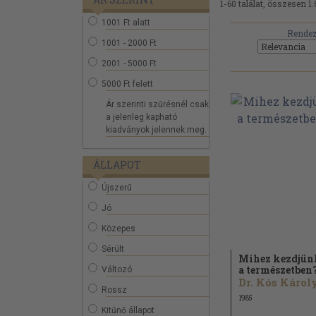
1-60 találat, összesen 1.
1001 Ft alatt
Rendez
1001 - 2000 Ft
2001 - 5000 Ft
5000 Ft felett
Ár szerinti szűrésnél csak
a jelenleg kapható
kiadványok jelennek meg.
ÁLLAPOT
Újszerű
Jó
Közepes
Sérült
Mihez kezdjün
a természetben
Változó
Dr. Kós Károl
Rossz
1985
Kitűnő állapot