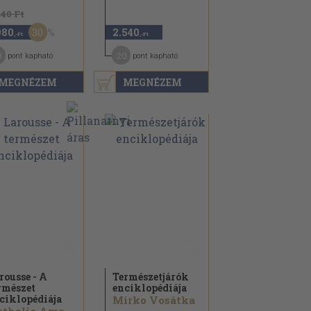
840 Ft
30
980
2.540
,-Ft
,-Ft
8
20
pont kapható
pont kapható
MEGNÉZEM
MEGNÉZEM
rousse - A
Természetjárók
rmészet
enciklopédiája
ciklopédiája
Mirko Vosátka