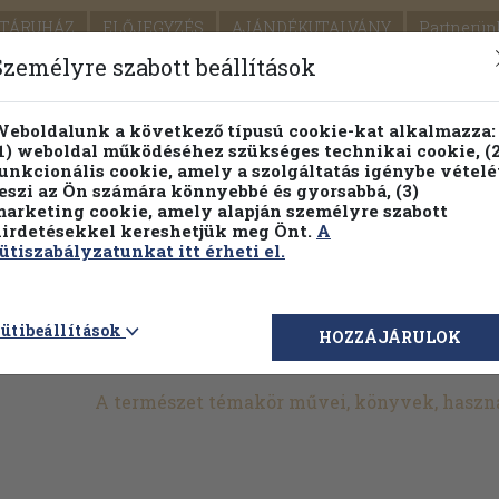
TÁRUHÁZ
ELŐJEGYZÉS
AJÁNDÉKUTALVÁNY
Partnerün
SZÁLLÍTÁS
SEGÍTSÉG
Személyre szabott beállítások
1.
Részletes kereső
Témaköri fa
eboldalunk a következő típusú cookie-kat alkalmazza:
1) weboldal működéséhez szükséges technikai cookie, (2
KIADV
unkcionális cookie, amely a szolgáltatás igénybe vételé
LEGNA
eszi az Ön számára könnyebbé és gyorsabbá, (3)
arketing cookie, amely alapján személyre szabott
PILLANATNYI ÁRAINK
FENNTARTHATÓ OLVASMÁN
irdetésekkel kereshetjük meg Önt.
A
ütiszabályzatunkat itt érheti el.
>
Természettudomány
>
Általános természettudomány
>
A
ütibeállítások
HOZZÁJÁRULOK
A természet témakör művei, könyvek, haszn