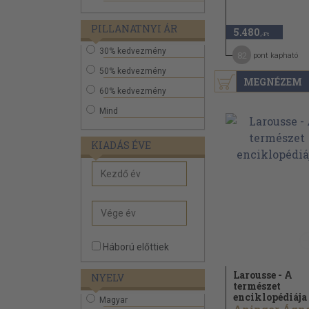
PILLANATNYI ÁR
5.480
,-Ft
30% kedvezmény
82
pont kapható
50% kedvezmény
MEGNÉZEM
60% kedvezmény
Mind
KIADÁS ÉVE
Háború előttiek
Larousse - A
NYELV
természet
enciklopédiája
Magyar