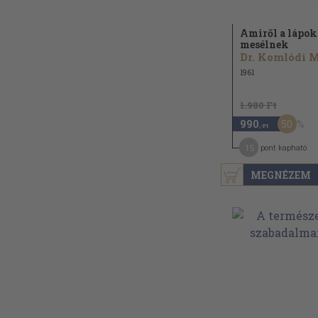
Amiről a lápok
mesélnek
1961
1.980 Ft
50
990
,-Ft
15
pont kapható
MEGNÉZEM