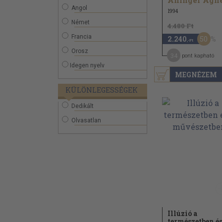
Aninger Ágn
Angol
1994
Német
4.480 Ft
Francia
50
2.240
,-Ft
Orosz
34
pont kapható
Idegen nyelv
MEGNÉZEM
KÜLÖNLEGESSÉGEK
Dedikált
Olvasatlan
Illúzió a
természetben és