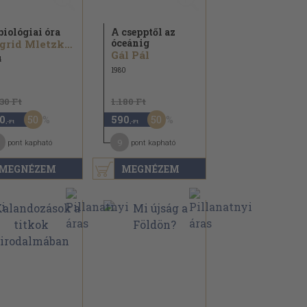
biológiai óra
A csepptől az
óceánig
Ingrid Mletzko...
Gál Pál
4
1980
130 Ft
1.180 Ft
50
50
0
590
,-Ft
,-Ft
9
pont kapható
pont kapható
MEGNÉZEM
MEGNÉZEM