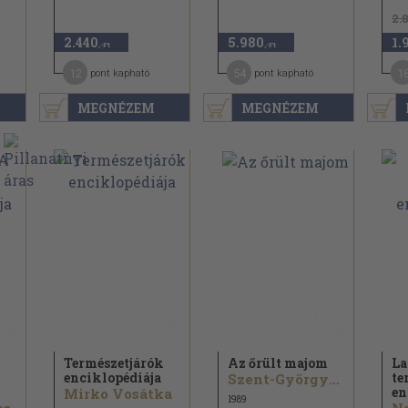
2.
2.440
5.980
1.
,-Ft
,-Ft
12
54
1
pont kapható
pont kapható
MEGNÉZEM
MEGNÉZEM
Természetjárók
Az őrült majom
La
enciklopédiája
te
Szent-Györgyi Albert
en
Mirko Vosátka
1989