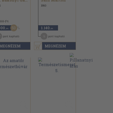
Dr. Bakonyi Gábor...
Sain Márton
1
1980
600 Ft
50
800
1.140
,-Ft
,-Ft
7
9
pont kapható
pont kapható
MEGNÉZEM
MEGNÉZEM