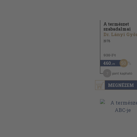
A természet
szabadalmai
1978
930 Ft
50
460
,-Ft
7
pont kapható
MEGNÉZEM