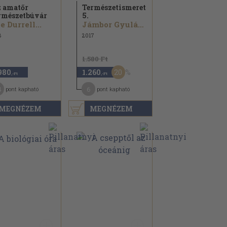
 amatőr
Természetismeret
rmészetbúvár
5.
e Durrell...
Jámbor Gyuláné...
8
2017
1.580 Ft
20
980
1.260
,-Ft
,-Ft
4
6
pont kapható
pont kapható
MEGNÉZEM
MEGNÉZEM