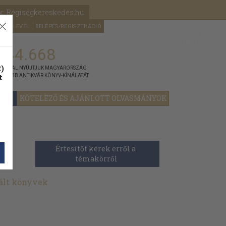
k: Régiségkereskedés.hu
A kosaram
HÍRLEVÉL
BELÉPÉS/REGISZTRÁCIÓ
MÉG
0
5000
Ft
144.668
)
ÁNNYAL NYÚJTJUK MAGYARORSZÁG
t
GYOBB ANTIKVÁR KÖNYV-KÍNÁLATÁT
YOK
KÖTELEZŐ ÉS AJÁNLOTT OLVASMÁNYOK
Értesítőt kérek erről a 
témakörről
ált könyvek