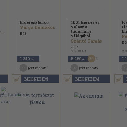
Erdei esztendő
1001 kérdés és
Ka
válasz a
ti
Varga Domokos
tudomány
bi
Dr. Lányi György
1979
világából
Fö
Szántó Tamás
199
2008
7.800 Ft
2.
30
1.340
5.460
1.
,-Ft
,-Ft
11
82
1
pont kapható
pont kapható
MEGNÉZEM
MEGNÉZEM