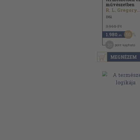
művészetben
R. L. Gregory..
1982
3.960 Ft
50
1.980
,-Ft
30
pont kapható
MEGNÉZEM