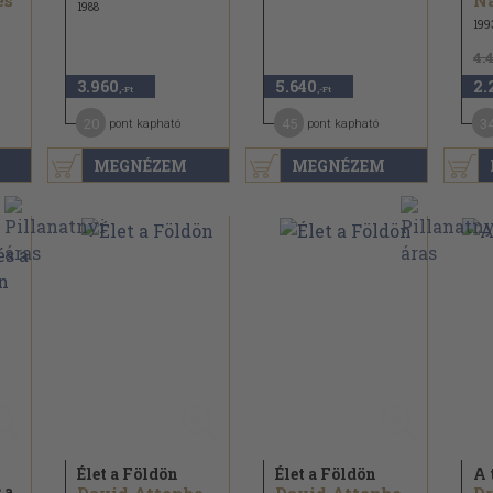
es
1988
199
4.
3.960
5.640
2.
,-Ft
,-Ft
20
45
3
pont kapható
pont kapható
MEGNÉZEM
MEGNÉZEM
Élet a Földön
Élet a Földön
A 
 a