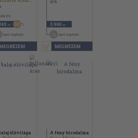
Nathalie Amar...
1978
3
480 Ft
50
240
3.960
,-Ft
,-Ft
4
32
pont kapható
pont kapható
MEGNÉZEM
MEGNÉZEM
talaj élővilága
A fény birodalma