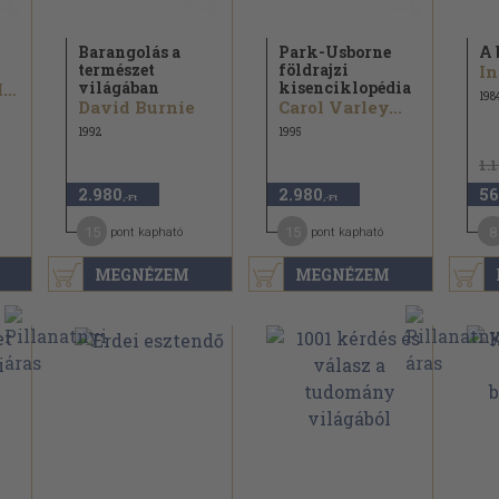
Barangolás a
Park-Usborne
A 
természet
földrajzi
világában
kisenciklopédia
Dr. Komlódi Magda
198
David Burnie
Carol Varley...
1992
1995
1.
2.980
2.980
56
,-Ft
,-Ft
15
15
8
pont kapható
pont kapható
MEGNÉZEM
MEGNÉZEM