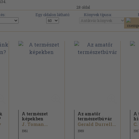
634.
28 oldal
és:
Egy oldalon látható:
Könyvek típusa:
k
A természet
Az amatőr
A 
?
képekben
természetbúvár
hi
y
J. Toman...
Gerald Durrell...
1981
1989
198