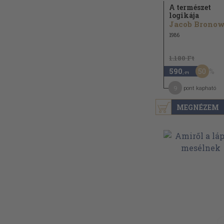
A természet
logikája
1986
1.180 Ft
50
590
,-Ft
9
pont kapható
MEGNÉZEM