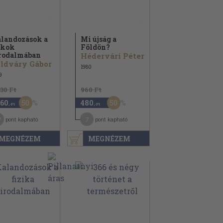
landozások a
Mi újság a
tkok
Földön?
rodalmában
Hédervári Péter
ldváry Gábor
1980
9
330 Ft
960 Ft
50
50
160
480
,-Ft
,-Ft
7
7
pont kapható
pont kapható
MEGNÉZEM
MEGNÉZEM