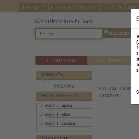
ÉRTESÍTŐ
FIZESSEN
KÖNYVVEL!
AUKCIÓ
PON
W
(
f
t
m
ÚJ KÖNYVEK
MOST ÉRKEZETT
h
s
TÉMAKÖR
Szűrések
Antikvár könyvek
S
természet
MOST ÉRKEZETT
elmúlt 3 napban
elmúlt 1 hétben
elmúlt 1 hónapban
ÁR SZERINT