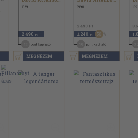
David Attenborough
David Attenborough
1989
1990
199
.
2.490 Ft
3.
50
2.490
1.240
1.
,-Ft
,-Ft
12
19
2
pont kapható
pont kapható
MEGNÉZEM
MEGNÉZEM