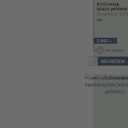
Kitiltottak
(aláírt példány
1989
2.840
,-Ft
23
pont kapható
MEGNÉZEM