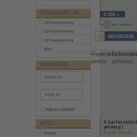
PILLANATNYI ÁR
2.330
,-Ft
30% kedvezmény
35
pont kapható
50% kedvezmény
MEGNÉZEM
60% kedvezmény
Mind
KIADÁS ÉVE
Háború előttiek
A hárfás (aláír
NYELV
példány)
Erdős Renée
Magyar