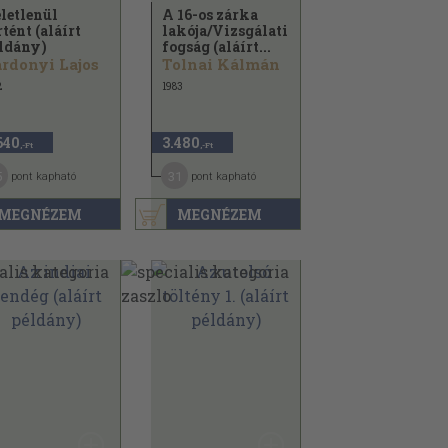
letlenül
A 16-os zárka
rtént (aláírt
lakója/
Vizsgálati
ldány)
fogság (aláírt...
rdonyi Lajos
Tolnai Kálmán
2
1983
640
3.480
,-Ft
,-Ft
5
31
pont kapható
pont kapható
MEGNÉZEM
MEGNÉZEM