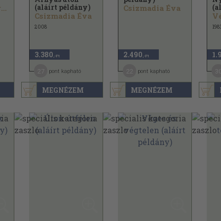
(aláírt példány)
(a
Moldova György
Csizmadia Éva
Csizmadia Éva
V
2008
198
3.380
2.490
1.
,-Ft
,-Ft
27
22
3
pont kapható
pont kapható
MEGNÉZEM
MEGNÉZEM