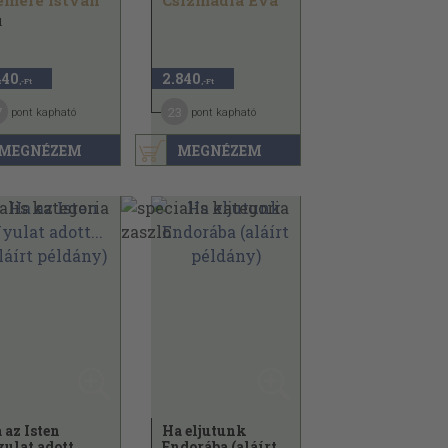
emere István
Csizmadia Éva
1
440
2.840
,-Ft
,-Ft
7
23
pont kapható
pont kapható
MEGNÉZEM
MEGNÉZEM
 az Isten
Ha eljutunk
ulat adott...
Endorába (aláírt