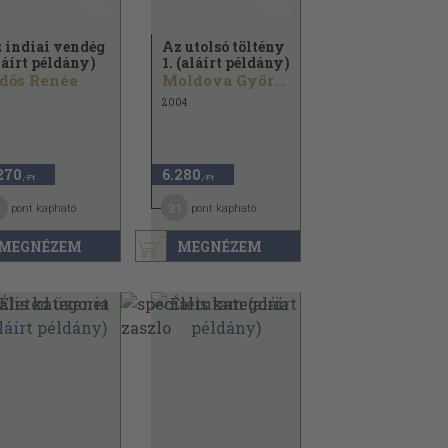
 indiai vendég
Az utolsó töltény
láírt példány)
1. (aláírt példány)
dős Renée
Moldova György
2004
270
6.280
,-Ft
,-Ft
1
31
pont kapható
pont kapható
MEGNÉZEM
MEGNÉZEM