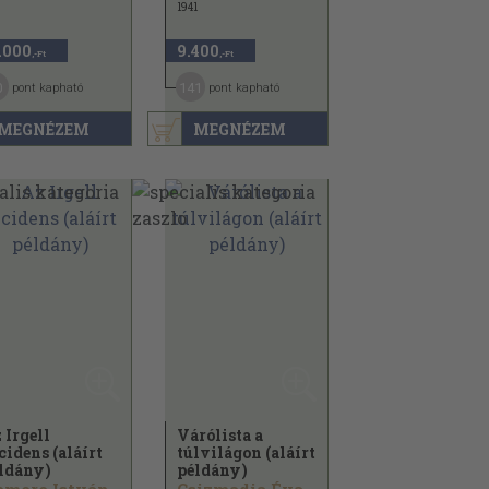
1941
.000
9.400
,-Ft
,-Ft
0
141
pont kapható
pont kapható
MEGNÉZEM
MEGNÉZEM
 Irgell
Várólista a
cidens (aláírt
túlvilágon (aláírt
ldány)
példány)