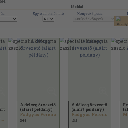
064.
18 oldal
és:
Egy oldalon látható:
Könyvek típusa:
A délceg őrvezető
A délceg őrvezető
Fe
írt
(aláírt példány)
(aláírt példány)
(a
Fadgyas Ferenc
Fadgyas Ferenc
Mé
Zemlényi Zoltán
1986
1985