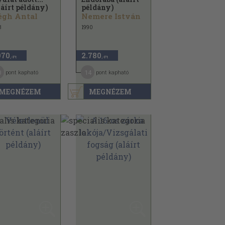
láírt példány)
példány)
égh Antal
Nemere István
3
1990
970
2.780
,-Ft
,-Ft
0
14
pont kapható
pont kapható
MEGNÉZEM
MEGNÉZEM