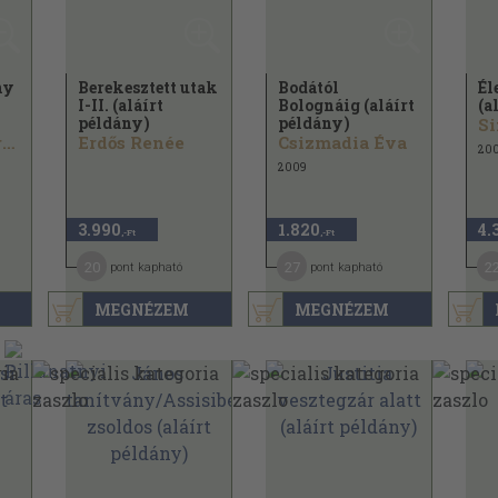
ny
Berekesztett utak
Bodától
Él
I-II. (aláírt
Bolognáig (aláírt
(a
példány)
példány)
S
Moldova György
Erdős Renée
Csizmadia Éva
20
2009
3.990
1.820
4.
,-Ft
,-Ft
20
27
2
pont kapható
pont kapható
MEGNÉZEM
MEGNÉZEM