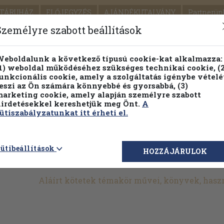
TÁRUHÁZ
ELŐJEGYZÉS
AJÁNDÉKUTALVÁNY
Partnerün
SZÁLLÍTÁS
SEGÍTSÉG
Személyre szabott beállítások
1.
Részletes kereső
Témaköri fa
eboldalunk a következő típusú cookie-kat alkalmazza:
1) weboldal működéséhez szükséges technikai cookie, (2
KIADV
unkcionális cookie, amely a szolgáltatás igénybe vételé
LEGNA
eszi az Ön számára könnyebbé és gyorsabbá, (3)
arketing cookie, amely alapján személyre szabott
PILLANATNYI ÁRAINK
FENNTARTHATÓ OLVASMÁN
irdetésekkel kereshetjük meg Önt.
A
ütiszabályzatunkat itt érheti el.
>
Szépirodalom
>
Dedikált, aláírt kötetek
>
Szerző által
>
Aláír
ütibeállítások
HOZZÁJÁRULOK
Aláírt kötetek témakör művei, könyvek, hasz