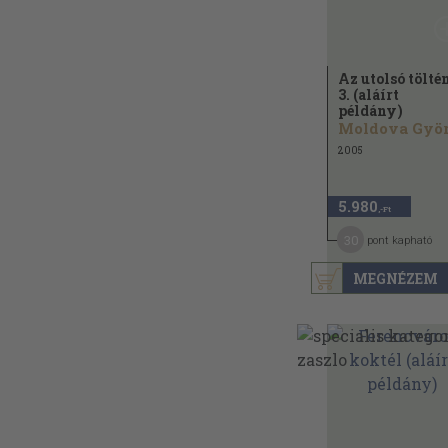
Az utolsó tölté
3. (aláírt
példány)
2005
5.980
,-Ft
30
pont kapható
MEGNÉZEM