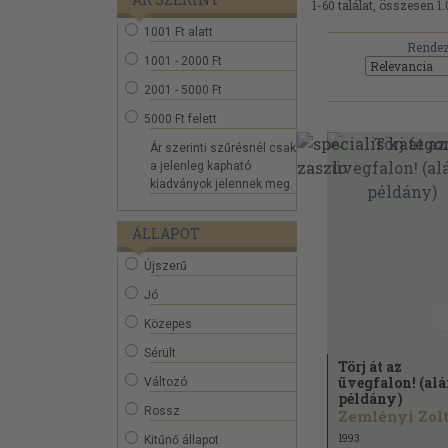
1-60 találat, összesen 1.
1001 Ft alatt
Rendez
1001 - 2000 Ft
2001 - 5000 Ft
5000 Ft felett
Ár szerinti szűrésnél csak
a jelenleg kapható
kiadványok jelennek meg.
ÁLLAPOT
Újszerű
Jó
Közepes
Sérült
Törj át az
üvegfalon! (alá
Változó
példány)
Rossz
1993
Kitűnő állapot