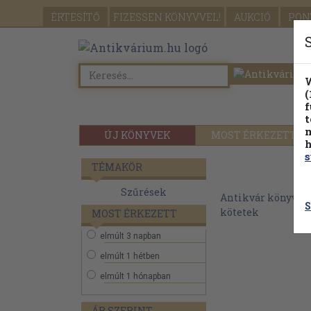
ÉRTESÍTŐ
FIZESSEN
KÖNYVVEL!
AUKCIÓ
PON
W
(
f
t
m
ÚJ KÖNYVEK
MOST ÉRKEZETT
h
s
TÉMAKÖR
Szűrések
Antikvár könyvek
S
kötetek
MOST ÉRKEZETT
elmúlt 3 napban
elmúlt 1 hétben
elmúlt 1 hónapban
ÁR SZERINT