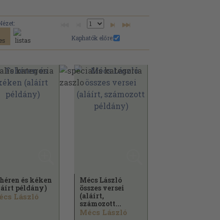
Nézet:
Kaphatók előre:
héren és kéken
Mécs László
láírt példány)
összes versei
(aláírt,
cs László
számozott...
Mécs László