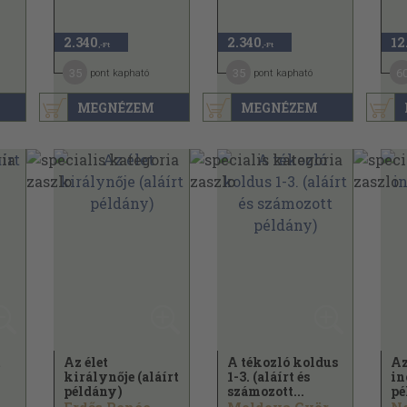
2.340
2.340
12
,-Ft
,-Ft
35
35
6
pont kapható
pont kapható
MEGNÉZEM
MEGNÉZEM
t
Az élet
A tékozló koldus
Az
királynője (aláírt
1-3. (aláírt és
in
példány)
számozott...
pé