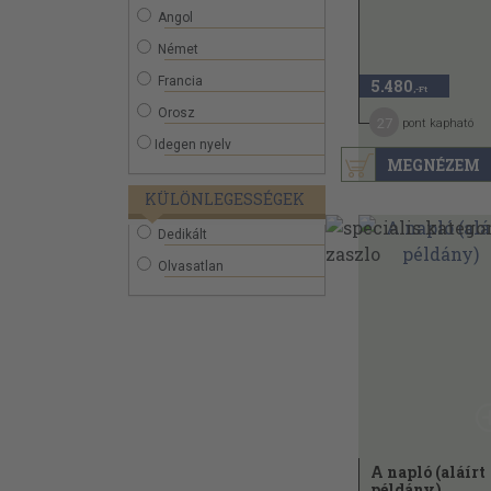
Angol
Német
Francia
5.480
,-Ft
Orosz
27
pont kapható
Idegen nyelv
MEGNÉZEM
KÜLÖNLEGESSÉGEK
Dedikált
Olvasatlan
A napló (aláírt
példány)