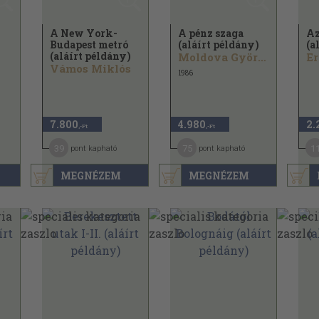
A New York-
A pénz szaga
Az
Budapest metró
(aláírt példány)
(a
(aláírt példány)
Moldova György
Er
Vámos Miklós
1986
7.800
4.980
2.
,-Ft
,-Ft
39
75
1
pont kapható
pont kapható
MEGNÉZEM
MEGNÉZEM