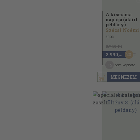
A kismama
naplója (aláírt
példány)
Szécsi Noémi
2003
3.740 Ft
20
2.990
,-Ft
15
pont kapható
MEGNÉZEM