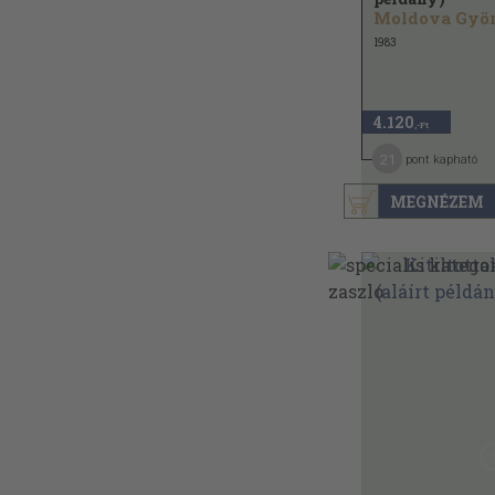
1983
4.120
,-Ft
21
pont kapható
MEGNÉZEM