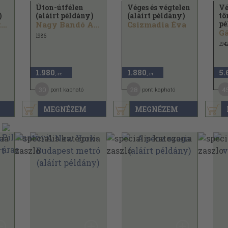
Úton-útfélen
Véges és végtelen
Vé
)
(aláírt példány)
(aláírt példány)
tö
pé
Zemlényi Zoltán
Nagy Bandó András
Csizmadia Éva
Gá
1986
194
1.980
1.880
5.
,-Ft
,-Ft
30
28
4
pont kapható
pont kapható
MEGNÉZEM
MEGNÉZEM