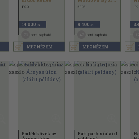
Erdős Renée
Moldova György
N
1920
2003
199
14.000
9.400
3.
,-Ft
,-Ft
70
47
1
pont kapható
pont kapható
MEGNÉZEM
MEGNÉZEM
Emlékkövek az
Fati partus (aláírt
Ha
Árnyas úton
példány)
Ny