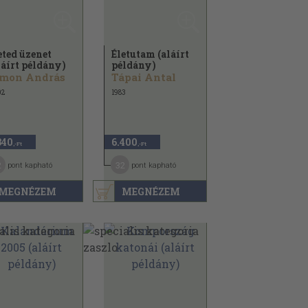
eted üzenet
Életutam (aláírt
láírt példány)
példány)
imon András
Tápai Antal
02
1983
340
6.400
,-Ft
,-Ft
2
32
pont kapható
pont kapható
MEGNÉZEM
MEGNÉZEM