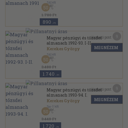
TAS Kft.
,
1991
50
Fűzött kemény papírkötés
,
876
oldal
Magyar pénzügyi és tőzsdei almanach sorozat
1.780 Ft
890
,-Ft
9
Kapható pont:
Magyar pénzügyi és tőzsdei
almanach 1992-93. I-II.
MEGNÉZEM
Kerekes György
TAS Kft.
,
1993
50
Fűzött kemény papírkötés
,
1396
oldal
Magyar pénzügyi és tőzsdei almanach sorozat
3.480 Ft
1.740
,-Ft
9
Kapható pont:
Magyar pénzügyi és tőzsdei
almanach 1993-94. I.
MEGNÉZEM
Kerekes György
Tas-11 Kft.
,
1994
50
Fűzött kemény papírkötés
,
1744
oldal
Magyar pénzügyi és tőzsdei almanach sorozat
3.440 Ft
1.720
,-Ft