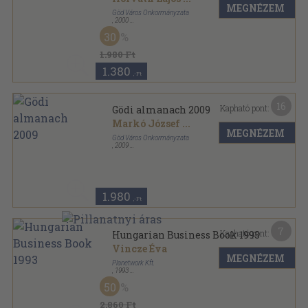
MEGNÉZEM
Göd Város Önkormányzata
,
2000
Ragasztott papírkötés
,
324
oldal
30
Gödi almanach sorozat
1.980 Ft
1.380
,-Ft
16
Kapható pont:
Gödi almanach 2009
Markó József
...
MEGNÉZEM
Göd Város Önkormányzata
,
2009
Ragasztott papírkötés
,
352
oldal
Gödi almanach sorozat
1.980
,-Ft
7
Kapható pont:
Hungarian Business Book 1993
Vincze Éva
MEGNÉZEM
Planetwork Kft.
,
1993
Ragasztott papírkötés
,
384
oldal
50
Hungarian Business Book sorozat
2.860 Ft