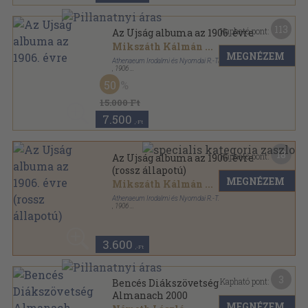
113
Kapható pont:
Az Ujság albuma az 1906. évre
Mikszáth Kálmán
...
MEGNÉZEM
Athenaeum Irodalmi és Nyomdai R.-Társulat
,
1906
Vászon
,
87
oldal
50
15.000 Ft
7.500
,-Ft
18
Kapható pont:
Az Ujság albuma az 1906. évre
(rossz állapotú)
MEGNÉZEM
Mikszáth Kálmán
...
Athenaeum Irodalmi és Nyomdai R.-T.
,
1906
Vászon
,
87
oldal
3.600
,-Ft
3
Kapható pont:
Bencés Diákszövetség
Almanach 2000
MEGNÉZEM