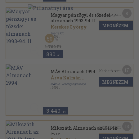
8
Kapható pont:
Magyar pénzügyi és tőzsdei
almanach 1993-94. II.
MEGNÉZEM
Kerekes György
Tas-11 Kft.
,
1994
50
Fűzött kemény papírkötés
,
835
oldal
Magyar pénzügyi és tőzsdei almanach sorozat
1.780 Ft
890
,-Ft
17
Kapható pont:
MÁV Almanach 1994
Árva Kálmán
...
MEGNÉZEM
MÁV Rt. Vezérigazgatósága
,
1994
Fűzött kemény papírkötés
,
280
oldal
MÁV almanach sorozat
3.440
,-Ft
13
Kapható pont:
Mikszáth Almanach az 1911-ik
évre
MEGNÉZEM