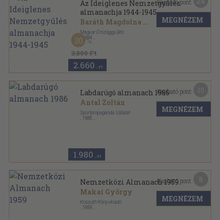
24
Kapható pont:
Az Ideiglenes Nemzetgyűlés
almanachja 1944-1945
MEGNÉZEM
Baráth Magdolna
...
Magyar Országgyűlés
,
1994
30
Fűzött keménykötés
,
597
oldal
Országgyűlési almanach sorozat
3.800 Ft
2.660
,-Ft
10
Kapható pont:
Labdarúgó almanach 1986
Antal Zoltán
MEGNÉZEM
Sportpropaganda Vállalat
,
1986
Ragasztott papírkötés
,
260
oldal
Labdarúgó almanach sorozat
1.980
,-Ft
8
Kapható pont:
Nemzetközi Almanach 1959
Makai György
MEGNÉZEM
Kossuth Könyvkiadó
,
1959
Félvászon
,
893
oldal
Nemzetközi Almanach sorozat