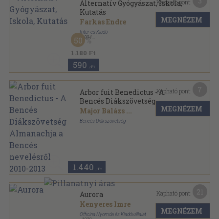
3
Kapható pont:
Alternatív Gyógyászat, Iskola,
Kutatás
MEGNÉZEM
Farkas Endre
Inter-es Kiadó
,
1994
50
Ragasztott papírkötés
,
94
oldal
1.180 Ft
590
,-Ft
7
Kapható pont:
Arbor fuit Benedictus - A
Bencés Diákszövetség
MEGNÉZEM
Almanachja a Bencés
Major Balázs
...
nevelésről 2010-2013
Bencés Diákszövetség
Ragasztott papírkötés
,
263
oldal
1.440
,-Ft
21
Kapható pont:
Aurora
Kenyeres Imre
MEGNÉZEM
Officina Nyomda és Kiadóvállalat