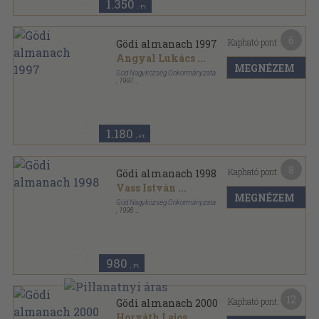
1.350
,-Ft
6
Kapható pont:
Gödi almanach 1997
Angyal Lukács
...
MEGNÉZEM
Göd Nagyközség Önkormányzata
,
1997
Ragasztott papírkötés
,
188
oldal
Gödi almanach sorozat
1.180
,-Ft
8
Kapható pont:
Gödi almanach 1998
Vass István
...
MEGNÉZEM
Göd Nagyközség Önkormányzata
,
1998
Ragasztott papírkötés
,
218
oldal
Gödi almanach sorozat
980
,-Ft
12
Kapható pont:
Gödi almanach 2000
Horváth Lajos
...