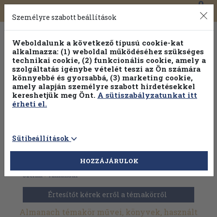
0
Toggle
Főmenü
Könyveink
navigation
Személyre szabott beállítások
Weboldalunk a következő típusú cookie-kat
alkalmazza: (1) weboldal működéséhez szükséges
technikai cookie, (2) funkcionális cookie, amely a
szolgáltatás igénybe vételét teszi az Ön számára
könnyebbé és gyorsabbá, (3) marketing cookie,
amely alapján személyre szabott hirdetésekkel
kereshetjük meg Önt.
A sütiszabályzatunkat itt
érheti el.
Sütibeállítások
HOZZÁJÁRULOK
Antikvár könyvek
>
Évkönyvek, kalendáriumok
>
Témakör
szerint
>
Almanach
Értesítőt kérek erről a témakörről
Almanach témakör művei, könyvek, használt