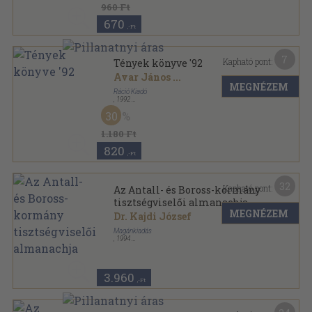
960 Ft
670
,-Ft
7
Kapható pont:
Tények könyve '92
Avar János
...
MEGNÉZEM
Ráció Kiadó
,
1992
Ragasztott papírkötés
,
852
oldal
30
Tények könyve sorozat
1.180 Ft
820
,-Ft
32
Kapható pont:
Az Antall- és Boross-kormány
tisztségviselői almanachja
MEGNÉZEM
Dr. Kajdi József
Magánkiadás
,
1994
Vászon
,
341
oldal
3.960
,-Ft