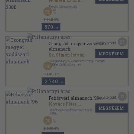
Németh László
...
Bencés Diákszövetség
,
2000
50
Ragasztott papírkötés
,
221
oldal
Bencés Diákszövetség Almanach sorozat
1.140 Ft
570
,-Ft
25
Kapható pont:
Csongrád megyei vadászati
almanach
MEGNÉZEM
Sz. Simon István
Csongrád Megyei Vadászszövetség-Országos
Magyar Vadászati Kamara
,
2003
50
Ragasztott papírkötés
,
207
oldal
5.480 Ft
2.740
,-Ft
12
Kapható pont:
Fehérvári almanach '96
Kovács Péter
...
MEGNÉZEM
Fal Fotóművészeti Galéria és Kiadó
,
1996
Varrott keménykötés
,
163
oldal
30
1.940 Ft