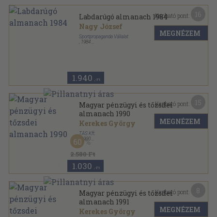
16
Kapható pont:
Labdarúgó almanach 1984
Nagy József
MEGNÉZEM
Sportpropaganda Vállalat
,
1984
Ragasztott papírkötés
,
203
oldal
Labdarúgó almanach sorozat
1.940
,-Ft
15
Kapható pont:
Magyar pénzügyi és tőzsdei
almanach 1990
MEGNÉZEM
Kerekes György
TAS Kft.
,
1990
60
Fűzött kemény papírkötés
,
352
oldal
Magyar pénzügyi és tőzsdei almanach sorozat
2.580 Ft
1.030
,-Ft
8
Kapható pont:
Magyar pénzügyi és tőzsdei
almanach 1991
MEGNÉZEM
Kerekes György