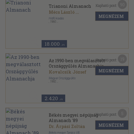
90
Kapható pont:
Trianoni Almanach
Mécs László
...
MEGNÉZEM
Hídfő kiadás
,
1960
Fűzött papírkötés
,
290
oldal
18.000
,-Ft
19
Kapható pont:
Az 1990-ben megválasztott
Országgyűlés Almanachja
MEGNÉZEM
Kovalcsik József
Magyar Országgyűlés
,
1992
Vászon
,
606
oldal
Országgyűlési almanach sorozat
2.420
,-Ft
5
Kapható pont:
Békés megyei népújság
Almanach '89
MEGNÉZEM
Dr. Árpási Zoltán
Békés megye Tanács VB.