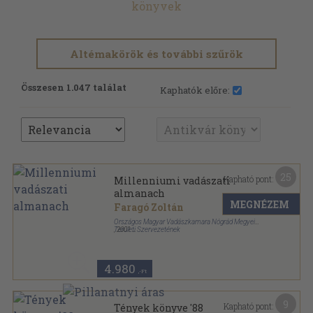
könyvek
Altémakörök és további szűrök
Összesen 1.047 találat
Kaphatók előre:
25
Kapható pont:
Millenniumi vadászati
almanach
MEGNÉZEM
Faragó Zoltán
Országos Magyar Vadászkamara Nógrád Megyei
Területi Szervezetének
,
2001
Ragasztott papírkötés
,
150
oldal
4.980
,-Ft
9
Kapható pont:
Tények könyve '88