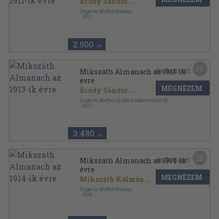
Bródy Sándor
...
Singer és Wolfner Kiadása
,
1911
Aranyozott vászon Gottermayer kötés
,
272
oldal
Egyetemes Regénytár sorozat
2.500
,-Ft
17
Kapható pont:
Mikszáth Almanach az 1913-ik
évre
MEGNÉZEM
Bródy Sándor
...
Singer és Wolfner Új Idők Irodalmi Intézet Rt.
,
1913
Vászon Gottermayer kötés
,
304
oldal
Egyetemes Regénytár sorozat
3.480
,-Ft
12
Kapható pont:
Mikszáth Almanach az 1914-ik
évre
MEGNÉZEM
Mikszáth Kálmán
...
Singer és Wolfner Kiadása
,
1914
Vászon Gottermayer kötés
,
264
oldal
Egyetemes Regénytár sorozat