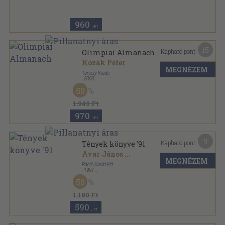
960
,-Ft
15
Kapható pont:
Olimpiai Almanach
Kozák Péter
MEGNÉZEM
Tarsoly Kiadó
,
2000
Ragasztott papírkötés
,
720
oldal
50
1.940 Ft
970
,-Ft
9
Kapható pont:
Tények könyve '91
Avar János
...
MEGNÉZEM
Ráció Kiadó Kft.
,
1991
Ragasztott papírkötés
,
852
oldal
50
Tények könyve sorozat
1.180 Ft
590
,-Ft