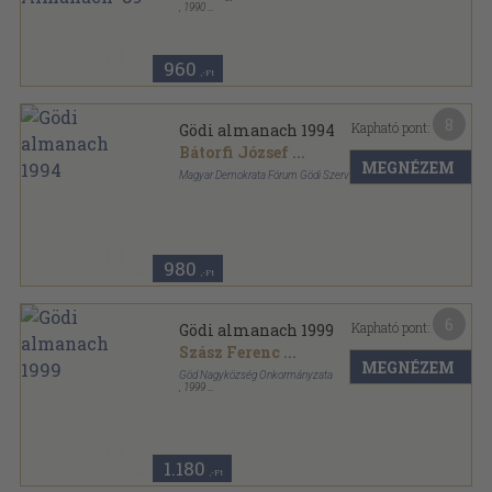
,
1990
Ragasztott papírkötés
,
469
oldal
960
,-Ft
8
Kapható pont:
Gödi almanach 1994
Bátorfi József
...
MEGNÉZEM
Magyar Demokrata Fórum Gödi Szervezete
Ragasztott papírkötés
,
136
oldal
Gödi almanach sorozat
980
,-Ft
6
Kapható pont:
Gödi almanach 1999
Szász Ferenc
...
MEGNÉZEM
Göd Nagyközség Önkormányzata
,
1999
Ragasztott papírkötés
,
255
oldal
Gödi almanach sorozat
1.180
,-Ft