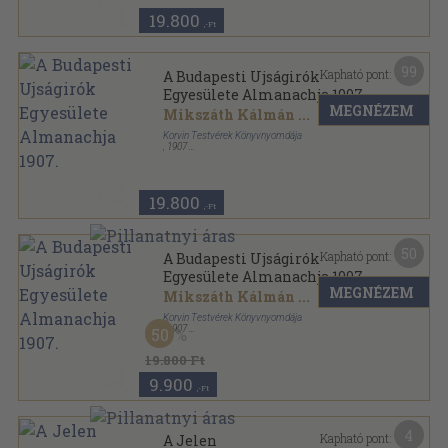
sorozat
19.800
,-Ft
99
Kapható pont:
A Budapesti Ujságirók
Egyesülete Almanachja 1907.
MEGNÉZEM
Mikszáth Kálmán
...
Korvin Testvérek Könyvnyomdája
,
1907
Vászon
,
304
oldal
A Budapesti Ujságirók Egyesülete Almanachja
sorozat
19.800
,-Ft
50
Kapható pont:
A Budapesti Ujságirók
Egyesülete Almanachja 1907.
MEGNÉZEM
Mikszáth Kálmán
...
Korvin Testvérek Könyvnyomdája
,
1907
50
Vászon
,
304
oldal
A Budapesti Ujságirók Egyesülete Almanachja
19.800 Ft
sorozat
9.900
,-Ft
4
Kapható pont:
A Jelen