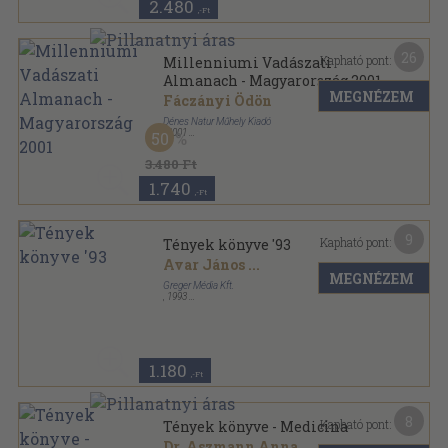
2.480
,-Ft
26
Kapható pont:
Millenniumi Vadászati
Almanach - Magyarország 2001
MEGNÉZEM
Fáczányi Ödön
Dénes Natur Műhely Kiadó
,
2001
50
Fűzött keménykötés
,
215
oldal
Vadászok a millenniumért sorozat
3.480 Ft
1.740
,-Ft
9
Kapható pont:
Tények könyve '93
Avar János
...
MEGNÉZEM
Greger Média Kft.
,
1993
Ragasztott papírkötés
,
706
oldal
Tények könyve sorozat
1.180
,-Ft
8
Kapható pont:
Tények könyve - Medicina
Dr. Aszmann Anna
...