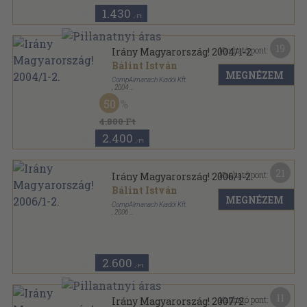
1.430
,-Ft
19
Kapható pont:
Irány Magyarország! 2004/1-2.
Bálint István
MEGNÉZEM
CompAlmanach Kiadói Kft.
,
2004
Ragasztott papírkötés
,
1380
oldal
50
Irány Magyarország! sorozat
4.800 Ft
2.400
,-Ft
21
Kapható pont:
Irány Magyarország! 2006/1-2.
Bálint István
MEGNÉZEM
CompAlmanach Kiadói Kft.
,
2006
Fűzött papírkötés
,
1520
oldal
Irány Magyarország! sorozat
2.600
,-Ft
11
Kapható pont:
Irány Magyarország! 2007/2.