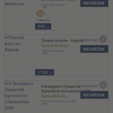
MEGNÉZEM
Greger-Delacroix Kiadó
,
1998
Ragasztott papírkötés
,
416
oldal
50
Tények könyve sorozat
1.980 Ft
990
,-Ft
9
Kapható pont:
Tények könyve - Régiók
Enyedi György
...
MEGNÉZEM
Greger-Delacroix Kiadó
,
1998
Ragasztott papírkötés
,
504
oldal
Tények könyve sorozat
1.780
,-Ft
99
Kapható pont:
A Budapesti Ujságirók
Egyesülete Almanachja 1906
MEGNÉZEM
Rózsa Miklós
...
Korvin Testvérek Könyvnyomdája
,
1906
Aranyozott, színezett kiadói egész vászonkötés
,
366
oldal
A Budapesti Ujságirók Egyesülete Almanachja