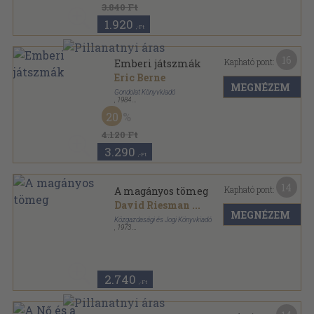
3.840 Ft
1.920
,-Ft
16
Kapható pont:
Emberi játszmák
Eric Berne
MEGNÉZEM
Gondolat Könyvkiadó
,
1984
Ragasztott papírkötés
,
250
oldal
20
4.120 Ft
3.290
,-Ft
14
Kapható pont:
A magányos tömeg
David Riesman
...
MEGNÉZEM
Közgazdasági és Jogi Könyvkiadó
,
1973
Fűzött kemény papírkötés
,
400
oldal
2.740
,-Ft