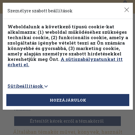
0
Toggle
Főmenü
Könyveink
navigation
Személyre szabott beállítások
Weboldalunk a következő típusú cookie-kat
alkalmazza: (1) weboldal működéséhez szükséges
technikai cookie, (2) funkcionális cookie, amely a
szolgáltatás igénybe vételét teszi az Ön számára
könnyebbé és gyorsabbá, (3) marketing cookie,
amely alapján személyre szabott hirdetésekkel
kereshetjük meg Önt.
A sütiszabályzatunkat itt
érheti el.
Sütibeállítások
HOZZÁJÁRULOK
Antikvár könyvek
>
Pszichológia
>
Szociálpszichológia
>
Általában
Értesítőt kérek erről a témakörről
Általában témakör művei, könyvek, használt