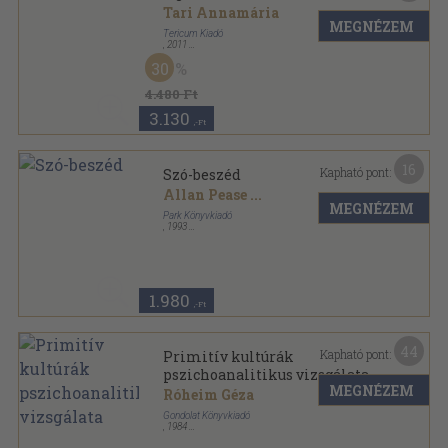
Tari Annamária
MEGNÉZEM
Tericum Kiadó
,
2011
Ragasztott papírkötés
,
348
oldal
30
4.480 Ft
3.130
,-Ft
16
Kapható pont:
Szó-beszéd
Allan Pease
...
MEGNÉZEM
Park Könyvkiadó
,
1993
Ragasztott papírkötés
,
125
oldal
Hétköznapi pszichológia sorozat
1.980
,-Ft
44
Kapható pont:
Primitív kultúrák
pszichoanalitikus vizsgálata
MEGNÉZEM
Róheim Géza
Gondolat Könyvkiadó
,
1984
Vászon
,
668
oldal