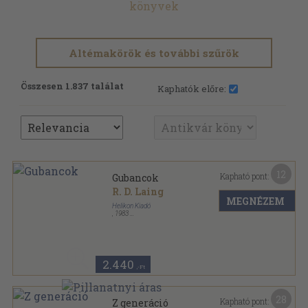
könyvek
Altémakörök és további szűrök
Összesen 1.837 találat
Kaphatók előre:
12
Kapható pont:
Gubancok
R. D. Laing
MEGNÉZEM
Helikon Kiadó
,
1983
Varrott papírkötés
,
105
oldal
2.440
,-Ft
28
Kapható pont:
Z generáció