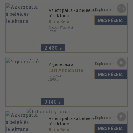
20
Kapható pont:
Az empátia - a beleélés
lélektana
MEGNÉZEM
Buda Béla
Gondolat Könyvkiadó
,
1980
Vászon
,
346
oldal
2.480
,-Ft
16
Kapható pont:
Y generáció
Tari Annamária
MEGNÉZEM
Jaffa Kiadó
,
2010
Ragasztott papírkötés
,
298
oldal
3.140
,-Ft
19
Kapható pont:
Az empátia - a beleélés
lélektana
MEGNÉZEM
Buda Béla