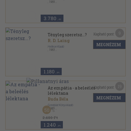
,
1989
Fűzött kemény papírkötés
,
381
oldal
3.780
,-Ft
9
Kapható pont:
Tényleg szeretsz...?
R. D. Laing
MEGNÉZEM
Helikon Kiadó
,
1983
Fűzött papírkötés
,
62
oldal
1.180
,-Ft
19
Kapható pont:
Az empátia - a beleélés
lélektana
MEGNÉZEM
Buda Béla
Gondolat Könyvkiadó
,
1985
50
Vászon
,
385
oldal
2.480 Ft
1.240
,-Ft