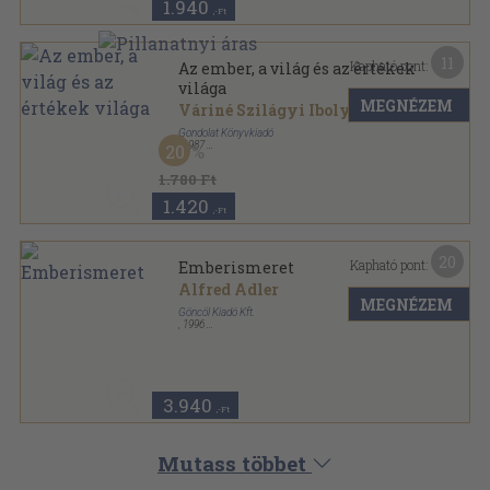
1.940
,-Ft
11
Kapható pont:
Az ember, a világ és az értékek
világa
MEGNÉZEM
Váriné Szilágyi Ibolya
Gondolat Könyvkiadó
,
1987
20
Fűzött kemény papírkötés
,
270
oldal
1.780 Ft
1.420
,-Ft
20
Kapható pont:
Emberismeret
Alfred Adler
MEGNÉZEM
Göncöl Kiadó Kft.
,
1996
Ragasztott papírkötés
,
267
oldal
3.940
,-Ft
Mutass többet