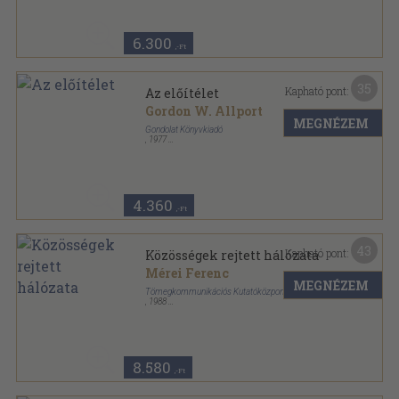
6.300
,-Ft
35
Kapható pont:
Az előítélet
Gordon W. Allport
MEGNÉZEM
Gondolat Könyvkiadó
,
1977
Vászon
,
743
oldal
Társadalomtudományi Könyvtár sorozat
4.360
,-Ft
43
Kapható pont:
Közösségek rejtett hálózata
Mérei Ferenc
MEGNÉZEM
Tömegkommunikációs Kutatóközpont
,
1988
Ragasztott papírkötés
,
328
oldal
Műhely sorozat
8.580
,-Ft