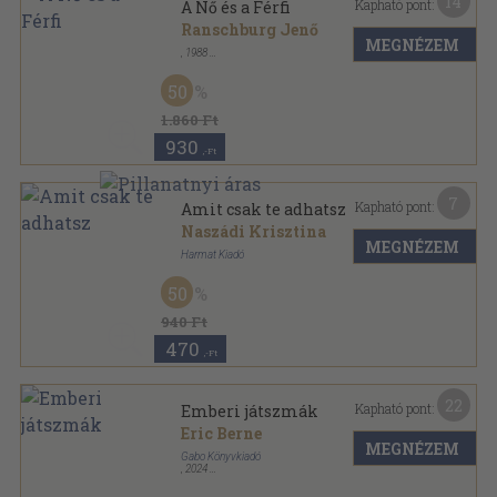
14
Kapható pont:
A Nő és a Férfi
Ranschburg Jenő
MEGNÉZEM
,
1988
Ragasztott papírkötés
,
141
oldal
50
1.860 Ft
930
,-Ft
7
Kapható pont:
Amit csak te adhatsz
Naszádi Krisztina
MEGNÉZEM
Harmat Kiadó
Varrott keménykötés
,
30
oldal
50
940 Ft
470
,-Ft
22
Kapható pont:
Emberi játszmák
Eric Berne
MEGNÉZEM
Gabo Könyvkiadó
,
2024
Ragasztott papírkötés
,
301
oldal
Gabo Pszichológia sorozat