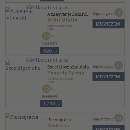
9
Kapható pont:
A magyar jellemről
Babits Mihály
MEGNÉZEM
Magvető Könyvkiadó
,
1981
Ragasztott papírkötés
,
78
oldal
50
Gondolkodó Magyarok sorozat
1.240 Ft
620
,-Ft
16
Kapható pont:
Szociálpszichológia
Hunyady György
...
MEGNÉZEM
Gondolat Könyvkiadó
,
1984
Vászon
,
635
oldal
30
2.480 Ft
1.730
,-Ft
40
Kapható pont:
Pornográcia
Mérő Vera
MEGNÉZEM