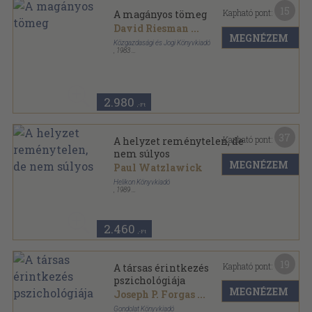
15
Kapható pont:
A magányos tömeg
David Riesman
...
MEGNÉZEM
Közgazdasági és Jogi Könyvkiadó
,
1983
Vászon
,
403
oldal
2.980
,-Ft
37
Kapható pont:
A helyzet reménytelen, de
nem súlyos
MEGNÉZEM
Paul Watzlawick
Helikon Könyvkiadó
,
1989
Ragasztott papírkötés
,
107
oldal
2.460
,-Ft
19
Kapható pont:
A társas érintkezés
pszichológiája
MEGNÉZEM
Joseph P. Forgas
...
Gondolat Könyvkiadó