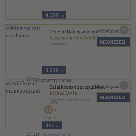
4.390
,-Ft
27
Kapható pont:
Pénz nélkül gazdagon
Alexander von Schönburg
MEGNÉZEM
Holistic Kiadó
Ragasztott papírkötés
,
201
oldal
3.340
,-Ft
7
Kapható pont:
Találkozás önmagunkkal
Mohás Lívia
MEGNÉZEM
Móra Ferenc Ifjúsági Könyvkiadó
,
1979
Ragasztott papírkötés
,
238
oldal
50
960 Ft
480
,-Ft