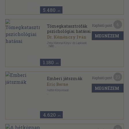
Társadalomtudományi Könyvtár sorozat
5.480
,-Ft
6
Kapható pont:
Tömegkatasztrófák
pszichológiai hatásai
MEGNÉZEM
Dr. Kéménczy Iván
Zrínyi Katonai Könyv- és Lapkiadó
,
1980
Ragasztott papírkötés
,
122
oldal
1.180
,-Ft
23
Kapható pont:
Emberi játszmák
Eric Berne
MEGNÉZEM
Háttér Könyvkiadó
Ragasztott papírkötés
,
250
oldal
Lélek kontroll sorozat
4.620
,-Ft