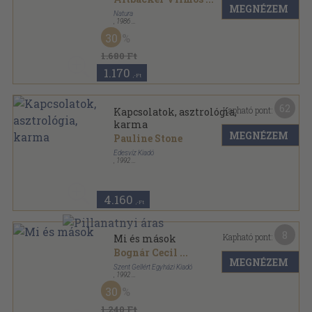
MEGNÉZEM
Natura
,
1986
Ragasztott papírkötés
,
195
oldal
30
1.680 Ft
1.170
,-Ft
62
Kapható pont:
Kapcsolatok, asztrológia,
karma
MEGNÉZEM
Pauline Stone
Édesvíz Kiadó
,
1992
Ragasztott papírkötés
,
280
oldal
New Age - Új kor sorozat
4.160
,-Ft
8
Kapható pont:
Mi és mások
Bognár Cecil
...
MEGNÉZEM
Szent Gellért Egyházi Kiadó
,
1992
Ragasztott papírkötés
,
297
oldal
30
1.240 Ft