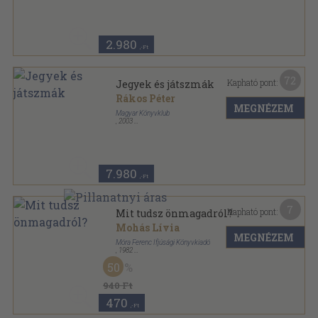
2.980
,-Ft
72
Kapható pont:
Jegyek és játszmák
Rákos Péter
MEGNÉZEM
Magyar Könyvklub
,
2003
Fűzött kemény papírkötés
,
172
oldal
7.980
,-Ft
7
Kapható pont:
Mit tudsz önmagadról?
Mohás Lívia
MEGNÉZEM
Móra Ferenc Ifjúsági Könyvkiadó
,
1982
Ragasztott papírkötés
,
234
oldal
50
Iránytű sorozat
940 Ft
470
,-Ft