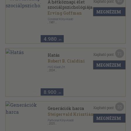
40
Kapható pont:
A hétköznapi élet
szociálpszichológiája
MEGNÉZEM
Erving Goffman
Gondolat Könyvkiadó
,
1981
Vászon
,
787
oldal
Társadalomtudományi Könyvtár sorozat
4.980
,-Ft
71
Kapható pont:
Hatás
Robert B. Cialdini
MEGNÉZEM
HVG Kiadó Zrt.
,
2024
Fűzött kemény papírkötés
,
364
oldal
HVG Könyvek sorozat
8.900
,-Ft
32
Kapható pont:
Generációk harca
Steigervald Krisztián
MEGNÉZEM
Partvonal Könyvkiadó
,
2025
Ragasztott papírkötés
,
252
oldal