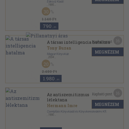
Édesvíz Kiadó
,
1995
Ragasztott papírkötés
,
268
oldal
30
New Age - Új kor sorozat
1.140 Ft
790
,-Ft
16
Kapható pont:
A társas intelligencia hatalma
Tony Buzan
MEGNÉZEM
Magyar Könyvklub
,
2004
Ragasztott papírkötés
,
189
oldal
20
2.480 Ft
1.980
,-Ft
16
Kapható pont:
Az antiszemitizmus
lélektana
MEGNÉZEM
Hermann Imre
Cserépfalvi Könyvkiadó és Könyvkereskedelmi Kft.
,
1990
Varrott keménykötés
,
152
oldal
konTEXTus könyvek sorozat