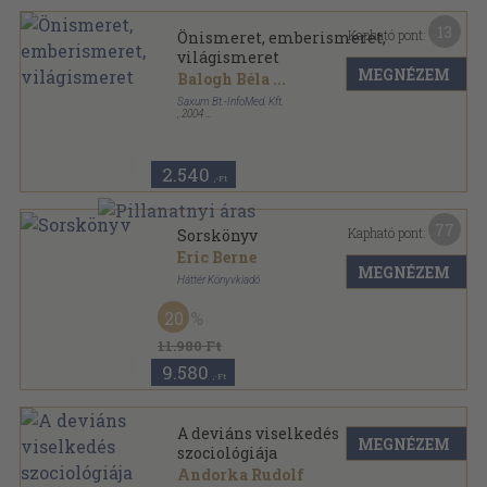
13
Kapható pont:
Önismeret, emberismeret,
világismeret
MEGNÉZEM
Balogh Béla
...
Saxum Bt.-InfoMed. Kft.
,
2004
Ragasztott papírkötés
,
171
oldal
Mesterkurzus - Az élet dolgai sorozat
2.540
,-Ft
77
Kapható pont:
Sorskönyv
Eric Berne
MEGNÉZEM
Háttér Könyvkiadó
Ragasztott papírkötés
,
513
oldal
20
Lélek kontroll sorozat
11.980 Ft
9.580
,-Ft
A deviáns viselkedés
MEGNÉZEM
szociológiája
Andorka Rudolf