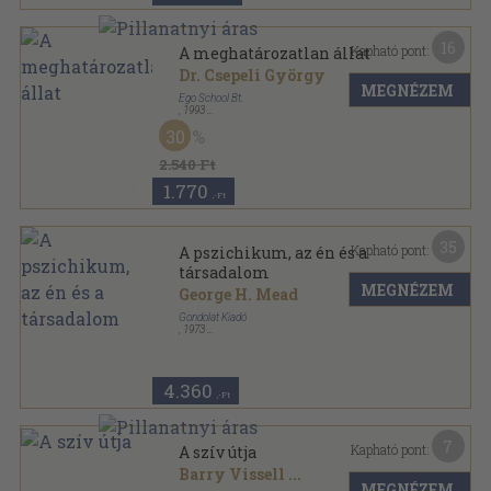
16
Kapható pont:
A meghatározatlan állat
Dr. Csepeli György
MEGNÉZEM
Ego School Bt.
,
1993
Ragasztott papírkötés
,
330
oldal
30
2.540 Ft
1.770
,-Ft
35
Kapható pont:
A pszichikum, az én és a
társadalom
MEGNÉZEM
George H. Mead
Gondolat Kiadó
,
1973
Vászon
,
535
oldal
Társadalomtudományi Könyvtár sorozat
4.360
,-Ft
7
Kapható pont:
A szív útja
Barry Vissell
...
MEGNÉZEM