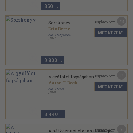
860
,-Ft
78
Kapható pont:
Sorskönyv
Eric Berne
MEGNÉZEM
Háttér Könyvkiadó
,
1997
Ragasztott papírkötés
,
513
oldal
Lélek kontroll sorozat
9.800
,-Ft
17
Kapható pont:
A gyűlölet fogságában
Aaron T. Beck
MEGNÉZEM
Háttér Kiadó
,
1999
Ragasztott papírkötés
,
384
oldal
Lélek kontroll sorozat
3.440
,-Ft
9
Kapható pont:
A hétköznapi élet anatómiája