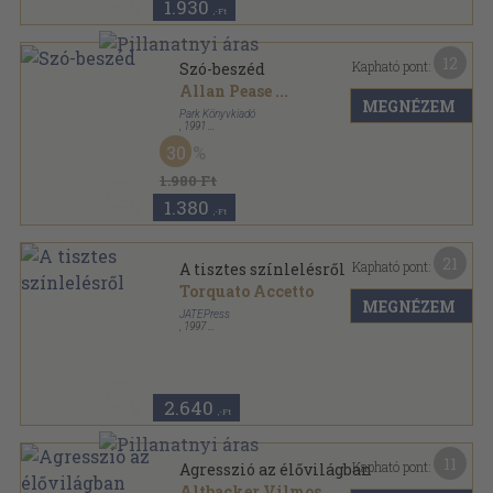
1.930
,-Ft
12
Kapható pont:
Szó-beszéd
Allan Pease
...
MEGNÉZEM
Park Könyvkiadó
,
1991
Ragasztott papírkötés
,
125
oldal
30
Hétköznapi pszichológia sorozat
1.980 Ft
1.380
,-Ft
21
Kapható pont:
A tisztes színlelésről
Torquato Accetto
MEGNÉZEM
JATEPress
,
1997
Ragasztott papírkötés
,
96
oldal
2.640
,-Ft
11
Kapható pont:
Agresszió az élővilágban
Altbacker Vilmos
...