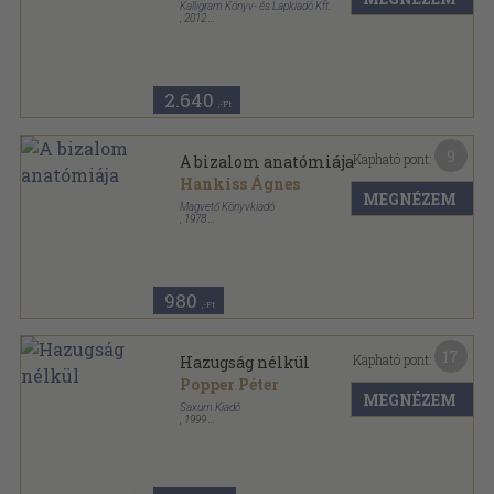
Kalligram Könyv- és Lapkiadó Kft.
,
2012
Ragasztott papírkötés
,
217
oldal
2.640
,-Ft
9
Kapható pont:
A bizalom anatómiája
Hankiss Ágnes
MEGNÉZEM
Magvető Könyvkiadó
,
1978
Ragasztott papírkötés
,
171
oldal
Gyorsuló idő sorozat
980
,-Ft
17
Kapható pont:
Hazugság nélkül
Popper Péter
MEGNÉZEM
Saxum Kiadó
,
1999
Ragasztott papírkötés
,
160
oldal
Az élet dolgai sorozat