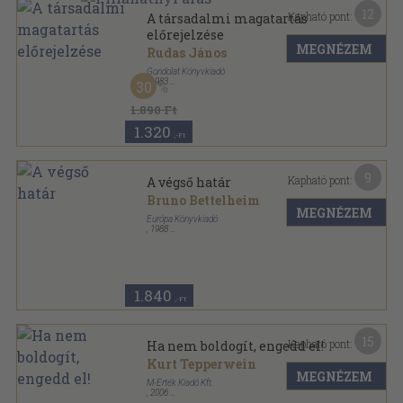
12
Kapható pont:
A társadalmi magatartás
előrejelzése
MEGNÉZEM
Rudas János
Gondolat Könyvkiadó
,
1983
30
Vászon
,
443
oldal
Társadalomtudományi Könyvtár sorozat
1.890 Ft
1.320
,-Ft
9
Kapható pont:
A végső határ
Bruno Bettelheim
MEGNÉZEM
Európa Könyvkiadó
,
1988
Ragasztott papírkötés
,
247
oldal
Modern könyvtár sorozat
1.840
,-Ft
15
Kapható pont:
Ha nem boldogít, engedd el!
Kurt Tepperwein
MEGNÉZEM
M-Érték Kiadó Kft.
,
2006
Fűzött kemény papírkötés
,
157
oldal