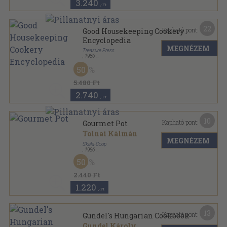
3.240
,-Ft
22
Kapható pont:
Good Housekeeping Cookery
Encyclopedia
MEGNÉZEM
Treasure Press
,
1986
Fűzött kemény papírkötés
,
456
oldal
50
5.480 Ft
2.740
,-Ft
10
Kapható pont:
Gourmet Pot
Tolnai Kálmán
MEGNÉZEM
Skála-Coop
,
1986
Vászon
,
213
oldal
50
2.440 Ft
1.220
,-Ft
13
Kapható pont:
Gundel's Hungarian Cookbook
Gundel Károly
...