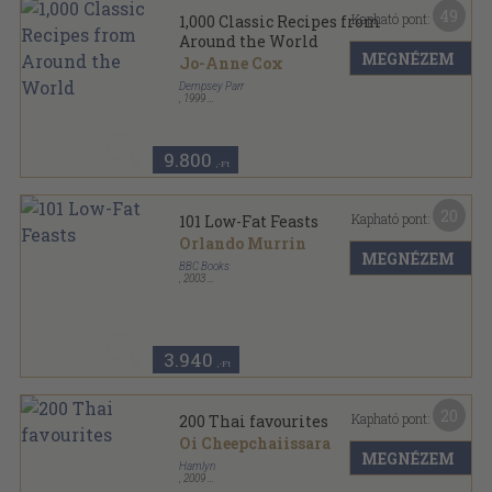
49
Kapható pont:
1,000 Classic Recipes from
Around the World
MEGNÉZEM
Jo-Anne Cox
Dempsey Parr
,
1999
Varrott keménykötés
,
1024
oldal
9.800
,-Ft
20
Kapható pont:
101 Low-Fat Feasts
Orlando Murrin
MEGNÉZEM
BBC Books
,
2003
Varrott papírkötés
,
212
oldal
GoodFood Magazine sorozat
3.940
,-Ft
20
Kapható pont:
200 Thai favourites
Oi Cheepchaiissara
MEGNÉZEM
Hamlyn
,
2009
Varrott papírkötés
,
240
oldal