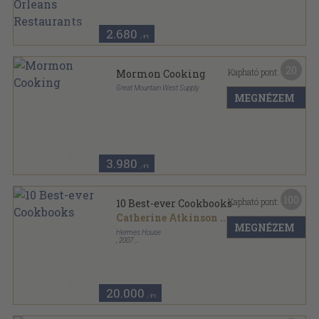
2.680
,-Ft
20
Kapható pont:
Mormon Cooking
Great Mountain West Supply
MEGNÉZEM
Tűzött kötés
,
56
oldal
3.980
,-Ft
100
Kapható pont:
10 Best-ever Cookbooks
Catherine Atkinson
...
MEGNÉZEM
Hermes House
,
2007
Ragasztott papírkötés
,
640
oldal
20.000
,-Ft