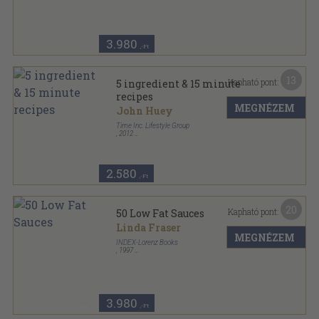
Hamlyn All Colour Cookbooks sorozat
3.980
,-Ft
13
Kapható pont:
5 ingredient & 15 minute
recipes
MEGNÉZEM
John Huey
Time Inc. Lifestyle Group
,
2012
Ragasztott papírkötés
,
96
oldal
Cooking Light sorozat
2.580
,-Ft
20
Kapható pont:
50 Low Fat Sauces
Linda Fraser
MEGNÉZEM
INDEX-Lorenz Books
,
1997
Varrott keménykötés
,
96
oldal
Step-by-Step sorozat
3.980
,-Ft