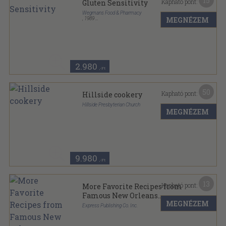
15
Kapható pont:
Gluten Sensitivity
Wegmans Food & Pharmacy
MEGNÉZEM
,
1989
Tűzött kötés
,
28
oldal
2.980
,-Ft
50
Kapható pont:
Hillside cookery
Hillside Presbyterian Church
MEGNÉZEM
Kapcsos keménykötés
,
32
oldal
9.980
,-Ft
13
Kapható pont:
More Favorite Recipes from
Famous New Orleans
MEGNÉZEM
Restaurants
Express Publishing Co. Inc.
Tűzött kötés
,
64
oldal