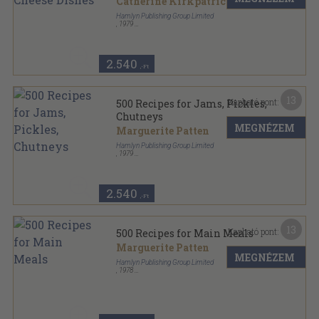
Catherine Kirkpatrick
Hamlyn Publishing Group Limited
,
1979
Ragasztott papírkötés
,
96
oldal
500 Recipes sorozat
2.540
,-Ft
13
Kapható pont:
500 Recipes for Jams, Pickles,
Chutneys
MEGNÉZEM
Marguerite Patten
Hamlyn Publishing Group Limited
,
1979
Ragasztott papírkötés
,
96
oldal
500 Recipes sorozat
2.540
,-Ft
13
Kapható pont:
500 Recipes for Main Meals
Marguerite Patten
MEGNÉZEM
Hamlyn Publishing Group Limited
,
1978
Ragasztott papírkötés
,
96
oldal
500 Recipes sorozat