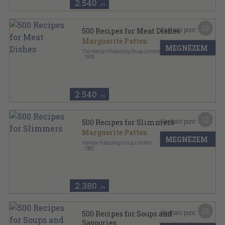
2.540
,-Ft
13
Kapható pont:
500 Recipes for Meat Dishes
Marguerite Patten
MEGNÉZEM
The Hamlyn Publishing Group Limited
,
1978
Ragasztott papírkötés
,
96
oldal
500 Recipes sorozat
2.540
,-Ft
12
Kapható pont:
500 Recipes for Slimmers
Marguerite Patten
MEGNÉZEM
Hamlyn Publishing Group Limited
,
1982
Ragasztott papírkötés
,
96
oldal
2.380
,-Ft
13
Kapható pont:
500 Recipes for Soups and
Savouries