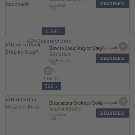
MEGNÉZEM
Corvina Kiadó
,
2000
Fűzött kemény papírkötés
,
88
oldal
2.560
,-Ft
9
Kapható pont:
How to Cook Step by Step?
Kós Gábor
MEGNÉZEM
Agria Publisher Ltd.
,
1990
Varrott keménykötés
,
120
oldal
50
1.180 Ft
590
,-Ft
12
Kapható pont:
Hungarian Cookery-Book
Gundel Károly
MEGNÉZEM
Corvina Kiadó
,
1980
Fűzött kemény papírkötés
,
103
oldal