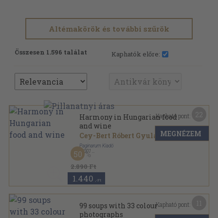
Altémakörök és további szűrök
Összesen 1.596 találat
Kaphatók előre:
22
Kapható pont:
Harmony in Hungarian food
and wine
MEGNÉZEM
Cey-Bert Róbert Gyula
...
Paginarum Kiadó
,
2001
50
Fűzött kemény papírkötés
,
252
oldal
Hungarian Wines and Wine Districts and Regions
2.890 Ft
sorozat
1.440
,-Ft
11
Kapható pont:
99 soups with 33 colour
photographs