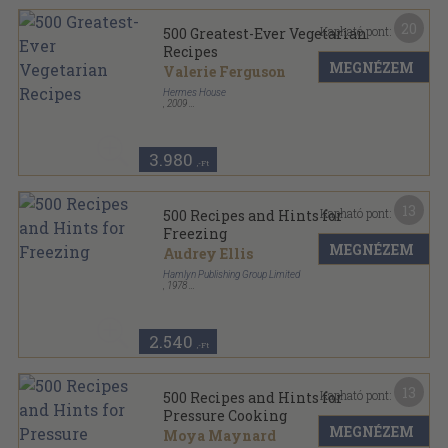
20
Kapható pont:
500 Greatest-Ever Vegetarian
Recipes
MEGNÉZEM
Valerie Ferguson
Hermes House
,
2009
Varrott keménykötés
,
256
oldal
3.980
,-Ft
13
Kapható pont:
500 Recipes and Hints for
Freezing
MEGNÉZEM
Audrey Ellis
Hamlyn Publishing Group Limited
,
1978
Ragasztott papírkötés
,
96
oldal
500 Recipes sorozat
2.540
,-Ft
13
Kapható pont:
500 Recipes and Hints for
Pressure Cooking
MEGNÉZEM
Moya Maynard