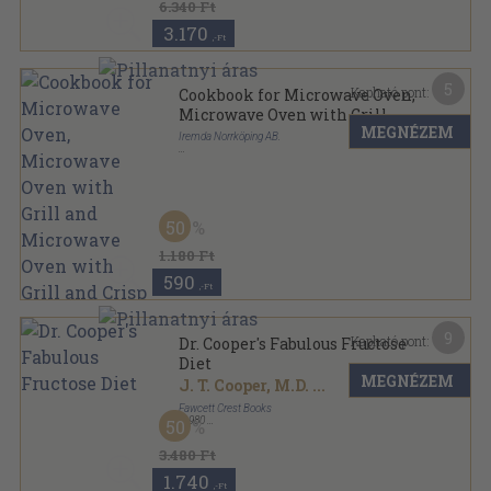
6.340 Ft
3.170
,-Ft
5
Kapható pont:
Cookbook for Microwave Oven,
Microwave Oven with Grill
MEGNÉZEM
and Microwave Oven with
Iremda Norrköping AB.
Grill and Crisp
Ragasztott papírkötés
,
79
oldal
50
1.180 Ft
590
,-Ft
9
Kapható pont:
Dr. Cooper's Fabulous Fructose
Diet
MEGNÉZEM
J. T. Cooper, M.D.
...
Fawcett Crest Books
,
1980
50
Ragasztott papírkötés
,
214
oldal
Fawcett Crest Non-Fiction sorozat
3.480 Ft
1.740
,-Ft