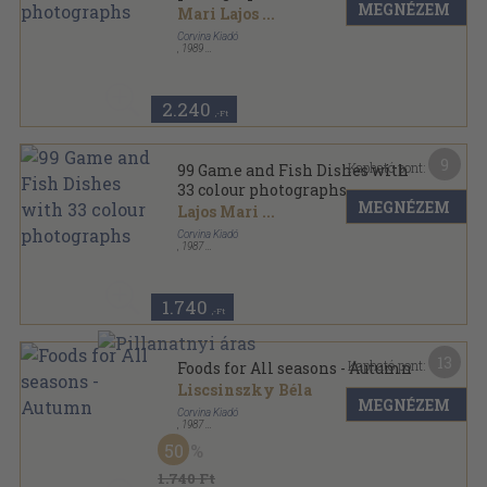
MEGNÉZEM
Mari Lajos
...
Corvina Kiadó
,
1989
Varrott keménykötés
,
64
oldal
99-33 sorozat
2.240
,-Ft
9
Kapható pont:
99 Game and Fish Dishes with
33 colour photographs
MEGNÉZEM
Lajos Mari
...
Corvina Kiadó
,
1987
Varrott keménykötés
,
64
oldal
99-33 sorozat
1.740
,-Ft
13
Kapható pont:
Foods for All seasons - Autumn
Liscsinszky Béla
MEGNÉZEM
Corvina Kiadó
,
1987
Fűzött kemény papírkötés
,
102
oldal
50
Foods for All Seasons sorozat
1.740 Ft