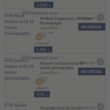
2.540
,-Ft
12
Kapható pont:
99 Meat Dishes with 33 Colour
Photographs
MEGNÉZEM
Lajos Mari
...
Corvina Kiadó
,
1983
30
Varrott keménykötés
,
63
oldal
99-33 sorozat
1.940 Ft
1.350
,-Ft
15
Kapható pont:
99 poultry dishes with 33
colour photographs
MEGNÉZEM
Lajos Mari
...
Corvina
,
1986
50
Varrott keménykötés
,
64
oldal
99-33 sorozat
1.940 Ft
970
,-Ft
10
Kapható pont:
99 salads with 33 colour