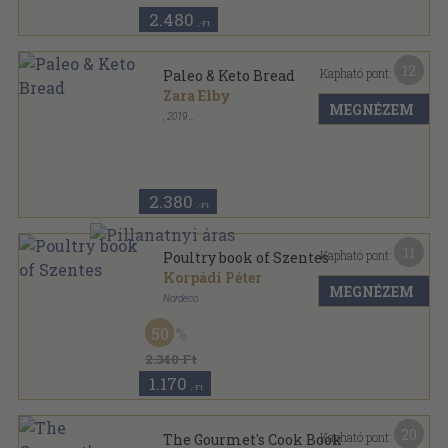
2.480
,-Ft
12
Kapható pont:
Paleo & Keto Bread
Zara Elby
MEGNÉZEM
,
2019
Ragasztott papírkötés
,
75
oldal
2.380
,-Ft
11
Kapható pont:
Poultry book of Szentes
Korpádi Péter
MEGNÉZEM
Nordeco
Varrott keménykötés
,
83
oldal
50
2.340 Ft
1.170
,-Ft
20
Kapható pont:
The Gourmet's Cook Book