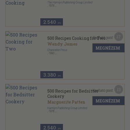
The Hamlyn Publishing Group Limited
,
1978
Ragasztott papírkötés
,
95
oldal
500 Recipes sorozat
2.540
,-Ft
17
Kapható pont:
500 Recipes Cooking for Two
Wendy James
MEGNÉZEM
Chancellor Press
,
1993
Fűzött kemény papírkötés
,
256
oldal
3.380
,-Ft
13
Kapható pont:
500 Recipes for Bedsitter
Cookery
MEGNÉZEM
Marguerite Patten
Hamlyn Publishing Group Limited
,
1978
Ragasztott papírkötés
,
96
oldal
500 Recipes sorozat
2.540
,-Ft