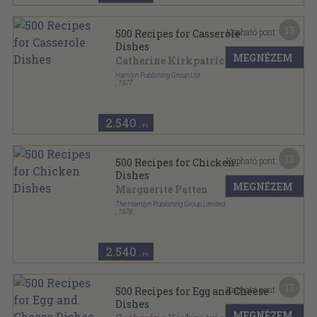
13
Kapható pont:
500 Recipes for Casserole
Dishes
MEGNÉZEM
Catherine Kirkpatrick
Hamlyn Publishing Group Ltd
,
1977
Ragasztott papírkötés
,
96
oldal
500 Recipes sorozat
2.540
,-Ft
13
Kapható pont:
500 Recipes for Chicken
Dishes
MEGNÉZEM
Marguerite Patten
The Hamlyn Publishing Group Limited
,
1978
Ragasztott papírkötés
,
96
oldal
500 Recipes sorozat
2.540
,-Ft
13
Kapható pont:
500 Recipes for Egg and Cheese
Dishes
MEGNÉZEM