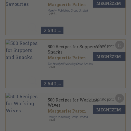
MEGNÉZEM
Marguerite Patten
Hamlyn Publishing Group Limited
,
1984
Ragasztott papírkötés
,
96
oldal
500 Recipes sorozat
2.540
,-Ft
13
Kapható pont:
500 Recipes for Suppers and
Snacks
MEGNÉZEM
Marguerite Patten
The Hamlyn Publishing Group Limited
,
1978
Ragasztott papírkötés
,
96
oldal
500 Recipes sorozat
2.540
,-Ft
13
Kapható pont:
500 Recipes for Working
Wives
MEGNÉZEM
Marguerite Patten
Hamlyn Publishing Group Limited
,
1978
Ragasztott papírkötés
,
96
oldal
500 Recipes sorozat