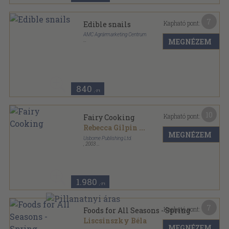
7
Kapható pont:
Edible snails
AMC Agrármarketing Centrum
MEGNÉZEM
Papír
,
6
oldal
840
,-Ft
10
Kapható pont:
Fairy Cooking
Rebecca Gilpin
...
MEGNÉZEM
Usborne Publishing Ltd.
,
2003
Tűzött kötés
,
32
oldal
Usborne Activities sorozat
1.980
,-Ft
7
Kapható pont:
Foods for All Seasons - Spring
Liscsinszky Béla
MEGNÉZEM