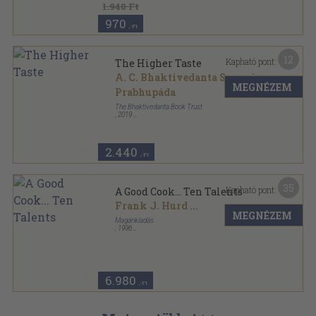
1.940 Ft
970
,-Ft
12
Kapható pont:
The Higher Taste
A. C. Bhaktivedanta Swami
MEGNÉZEM
Prabhupáda
The Bhaktivedanta Book Trust
,
2019
Ragasztott papírkötés
,
165
oldal
2.440
,-Ft
35
Kapható pont:
A Good Cook... Ten Talents
Frank J. Hurd
...
MEGNÉZEM
Magánkiadás
,
1996
Spirál
,
375
oldal
6.980
,-Ft