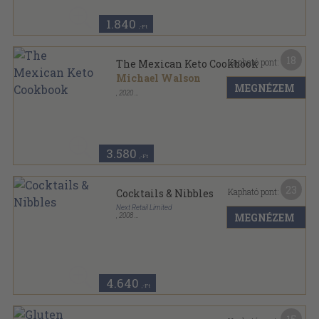
1.840
,-Ft
18
Kapható pont:
The Mexican Keto Cookbook
Michael Walson
MEGNÉZEM
,
2020
Ragasztott papírkötés
,
152
oldal
3.580
,-Ft
23
Kapható pont:
Cocktails & Nibbles
Next Retail Limited
MEGNÉZEM
,
2008
Varrott keménykötés
,
128
oldal
4.640
,-Ft