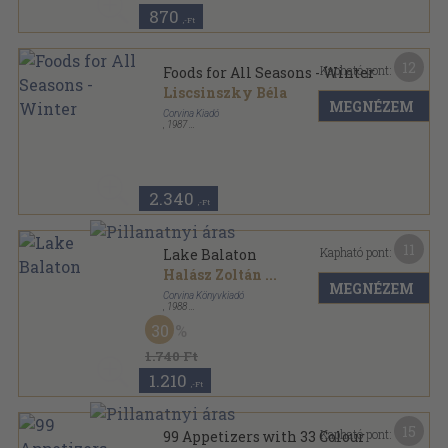
870
,-Ft
12
Kapható pont:
Foods for All Seasons - Winter
Liscsinszky Béla
MEGNÉZEM
Corvina Kiadó
,
1987
Fűzött kemény papírkötés
,
102
oldal
Foods for All Seasons sorozat
2.340
,-Ft
11
Kapható pont:
Lake Balaton
Halász Zoltán
...
MEGNÉZEM
Corvina Könyvkiadó
,
1988
Varrott keménykötés
,
39
oldal
30
A Taste of Hungary sorozat
1.740 Ft
1.210
,-Ft
15
Kapható pont:
99 Appetizers with 33 Colour