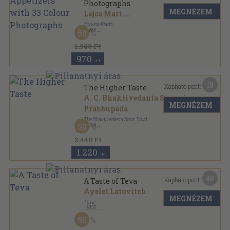
Photographs
MEGNÉZEM
Lajos Mari
...
Corvina Kiadó
,
1983
50
Varrott keménykötés
,
63
oldal
99-33 sorozat
1.940 Ft
970
,-Ft
18
Kapható pont:
The Higher Taste
A. C. Bhaktivedanta Swami
MEGNÉZEM
Prabhupáda
The Bhaktivedanta Book Trust
50
,
2009
Ragasztott papírkötés
,
161
oldal
2.440 Ft
1.220
,-Ft
48
Kapható pont:
A Taste of Teva
Ayelet Latovitch
MEGNÉZEM
Teva
,
2005
Fűzött kemény papírkötés
,
207
oldal
50