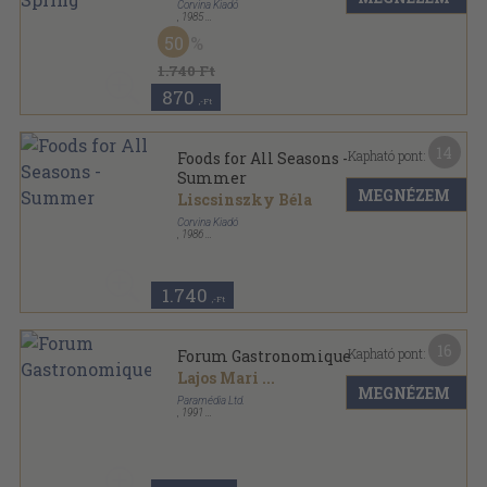
Corvina Kiadó
,
1985
Fűzött kemény papírkötés
,
103
oldal
50
Foods for All Seasons sorozat
1.740 Ft
870
,-Ft
14
Kapható pont:
Foods for All Seasons -
Summer
MEGNÉZEM
Liscsinszky Béla
Corvina Kiadó
,
1986
Fűzött kemény papírkötés
,
102
oldal
Foods for All Seasons sorozat
1.740
,-Ft
16
Kapható pont:
Forum Gastronomique
Lajos Mari
...
MEGNÉZEM
Paramédia Ltd.
,
1991
Fűzött keménykötés
,
127
oldal