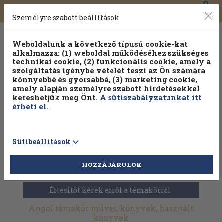
0
Toggle
Főmenü
Könyveink
navigation
Személyre szabott beállítások
Weboldalunk a következő típusú cookie-kat
alkalmazza: (1) weboldal működéséhez szükséges
technikai cookie, (2) funkcionális cookie, amely a
szolgáltatás igénybe vételét teszi az Ön számára
könnyebbé és gyorsabbá, (3) marketing cookie,
amely alapján személyre szabott hirdetésekkel
kereshetjük meg Önt.
A sütiszabályzatunkat itt
érheti el.
Sütibeállítások
HOZZÁJÁRULOK
Antikvár könyvek
>
Szakácskönyvek
>
Idegennyelvű
>
Angol
Értesítőt kérek erről a témakörről
Angol témakör művei, könyvek, használt
könyvek