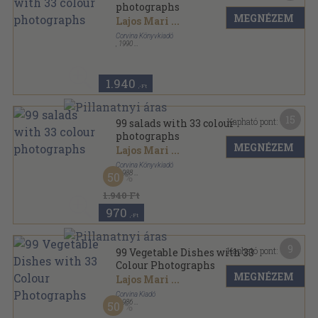
photographs
MEGNÉZEM
Lajos Mari
...
Corvina Könyvkiadó
,
1990
Varrott keménykötés
,
64
oldal
99-33 sorozat
1.940
,-Ft
15
Kapható pont:
99 salads with 33 colour
photographs
MEGNÉZEM
Lajos Mari
...
Corvina Könyvkiadó
,
1988
50
Varrott keménykötés
,
64
oldal
99-33 sorozat
1.940 Ft
970
,-Ft
9
Kapható pont:
99 Vegetable Dishes with 33
Colour Photographs
MEGNÉZEM
Lajos Mari
...
Corvina Kiadó
,
1986
50
Varrott keménykötés
,
64
oldal
99-33 sorozat