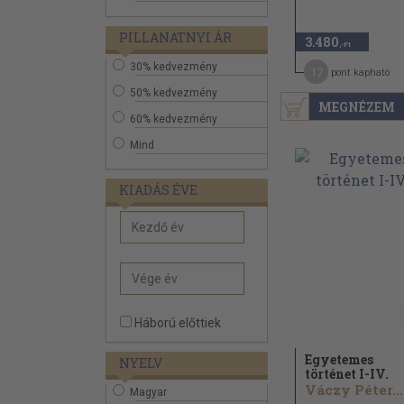
PILLANATNYI ÁR
3.480
,-Ft
30% kedvezmény
17
pont kapható
50% kedvezmény
MEGNÉZEM
60% kedvezmény
Mind
KIADÁS ÉVE
Háború előttiek
Egyetemes
NYELV
történet I-IV.
Váczy Péter...
Magyar