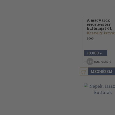
A magyarok
eredete és ősi
kultúrája I-II.
Kiszely Istvá
2000
18.000
,-Ft
144
pont kapható
MEGNÉZEM