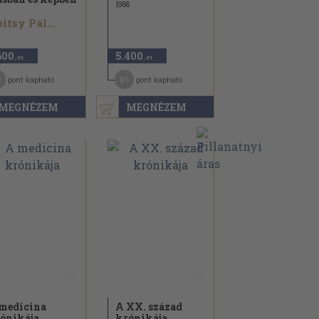
1988
itsy Pál...
600
5.400
,-Ft
,-Ft
3
81
pont kapható
pont kapható
MEGNÉZEM
MEGNÉZEM
medicina
A XX. század
ónikája
krónikája