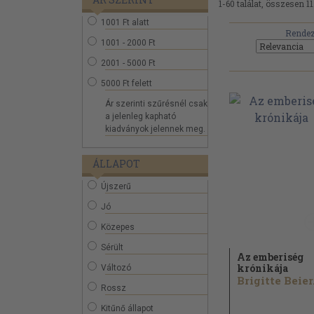
1-60 találat, összesen 11
1001 Ft alatt
Rendez
1001 - 2000 Ft
2001 - 5000 Ft
5000 Ft felett
Ár szerinti szűrésnél csak
a jelenleg kapható
kiadványok jelennek meg.
ÁLLAPOT
Újszerű
Jó
Közepes
Sérült
Az emberiség
krónikája
Változó
Brigitte Beier.
Rossz
Kitűnő állapot