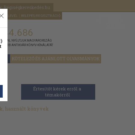
k: Régiségkereskedés.hu
A kosaram
HÍRLEVÉL
BELÉPÉS/REGISZTRÁCIÓ
MÉG
0
5000
Ft
144.686
)
ÁNNYAL NYÚJTJUK MAGYARORSZÁG
t
GYOBB ANTIKVÁR KÖNYV-KÍNÁLATÁT
YOK
KÖTELEZŐ ÉS AJÁNLOTT OLVASMÁNYOK
Értesítőt kérek erről a 
témakörről
k, használt könyvek