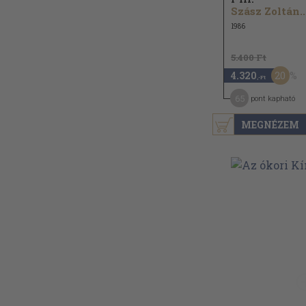
Szász Zoltán..
1986
5.400 Ft
20
4.320
,-Ft
65
pont kapható
MEGNÉZEM