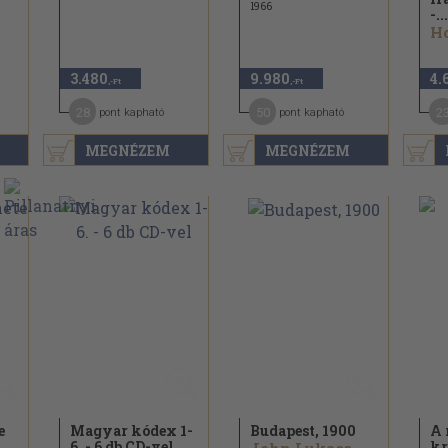
1966
-...
Ho
3.480
9.980
4.
,-Ft
,-Ft
28
50
2
pont kapható
pont kapható
MEGNÉZEM
MEGNÉZEM
e
Magyar kódex 1-
Budapest, 1900
A 
6. - 6 db CD-vel
kr