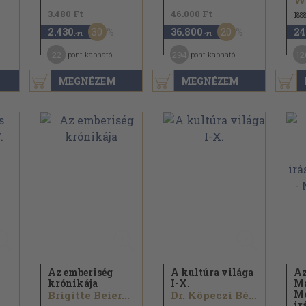
We
3.480 Ft
46.000 Ft
188
30
20
2.430
36.800
24
,-Ft
,-Ft
22
294
12
pont kapható
pont kapható
MEGNÉZEM
MEGNÉZEM
Az emberiség
A kultúra világa
Az
krónikája
I-X.
M
Mo
Brigitte Beier...
Dr. Köpeczi Béla
ir