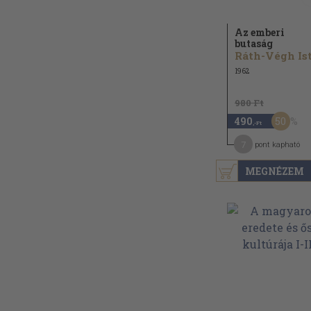
Az emberi
butaság
1962
980 Ft
50
490
,-Ft
7
pont kapható
MEGNÉZEM