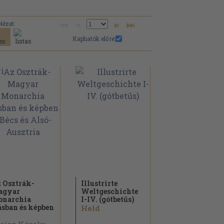
Nézet:
Kaphatók előre:
 Osztrák-
Illustrirte
agyar
Weltgeschichte
narchia
I-IV. (gótbetűs)
ásban és képben
Held