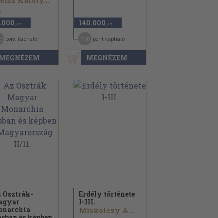
isz Károly...
8
.000
140.000
,-Ft
,-Ft
0
700
pont kapható
pont kapható
MEGNÉZEM
MEGNÉZEM
 Osztrák-
Erdély története
agyar
I-III.
narchia
Miskolczy Ambrus
ásban és képben