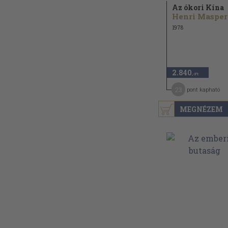
Az ókori Kína
Henri Masper
1978
2.840
,-Ft
23
pont kapható
MEGNÉZEM