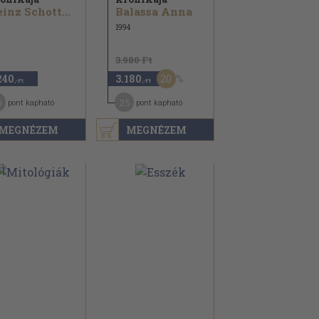
inz Schott...
Balassa Anna
1994
3.980 Ft
20
240
3.180
,-Ft
,-Ft
6
25
pont kapható
pont kapható
MEGNÉZEM
MEGNÉZEM