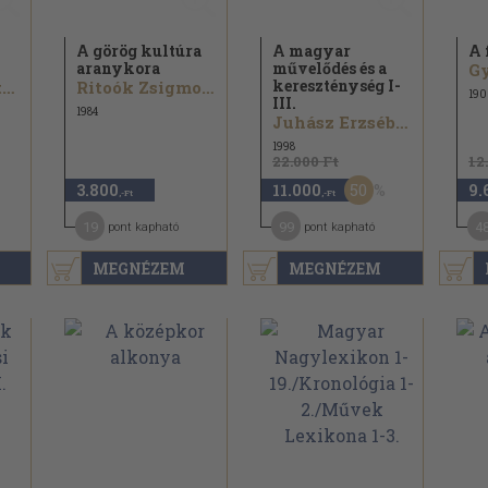
A görög kultúra
A magyar
A 
aranykora
művelődés és a
Gy
kereszténység I-
Ráth-Végh István
Ritoók Zsigmond...
190
III.
1984
Juhász Erzsébet...
1998
22.000 Ft
12
50
3.800
11.000
9.
,-Ft
,-Ft
19
99
4
pont kapható
pont kapható
MEGNÉZEM
MEGNÉZEM