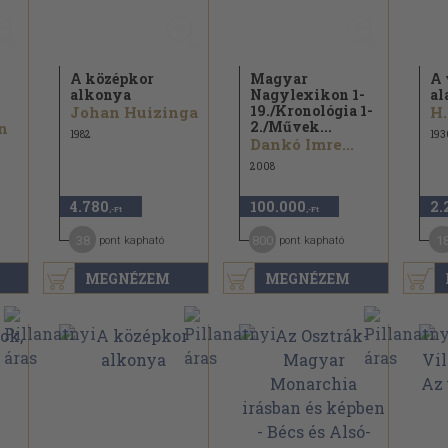
A középkor
Magyar
A 
alkonya
Nagylexikon 1-
al
19./
Kronológia 1-
Johan Huizinga
H.
2./
Művek...
n
1982
193
Dankó Imre...
2008
4.780
100.000
2.
,-Ft
,-Ft
38
800
1
pont kapható
pont kapható
MEGNÉZEM
MEGNÉZEM