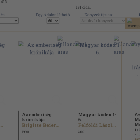
.413.
191 oldal
és:
Egy oldalon látható:
Könyvek típusa:
Az emberiség
Magyar kódex 1-
Az
krónikája
6.
M
Mo
..
Brigitte Beier...
Felföldi László...
ir
1990
2001
-...