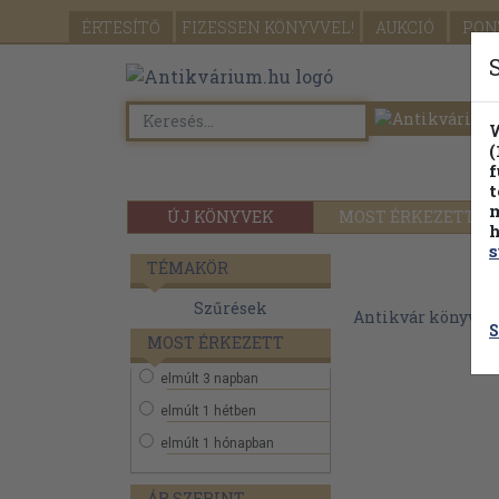
ÉRTESÍTŐ
FIZESSEN
KÖNYVVEL!
AUKCIÓ
PON
W
(
f
t
m
ÚJ KÖNYVEK
MOST ÉRKEZETT
h
s
TÉMAKÖR
Szűrések
Antikvár könyvek
S
MOST ÉRKEZETT
elmúlt 3 napban
elmúlt 1 hétben
elmúlt 1 hónapban
ÁR SZERINT