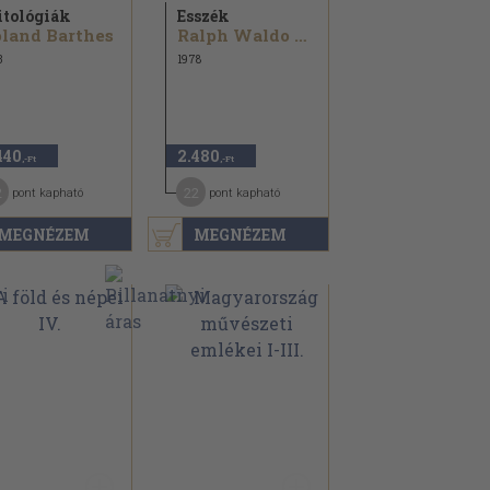
tológiák
Esszék
land Barthes
Ralph Waldo Emerson
3
1978
440
2.480
,-Ft
,-Ft
2
22
pont kapható
pont kapható
MEGNÉZEM
MEGNÉZEM