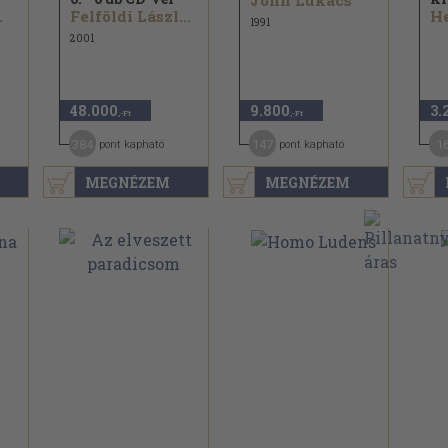
John Lukacs
.
Felföldi László...
He
1991
2001
48.000
9.800
3.
,-Ft
,-Ft
384
147
1
pont kapható
pont kapható
MEGNÉZEM
MEGNÉZEM