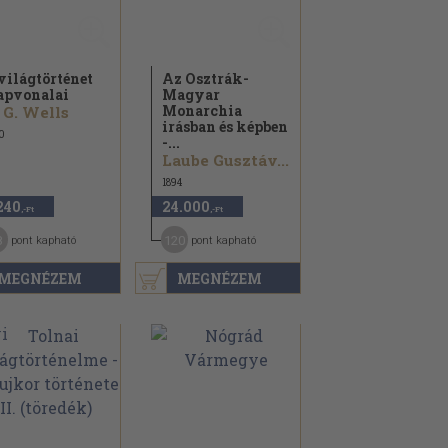
világtörténet
Az Osztrák-
apvonalai
Magyar
Monarchia
 G. Wells
irásban és képben
0
-...
Laube Gusztáv...
1894
240
24.000
,-Ft
,-Ft
8
120
pont kapható
pont kapható
MEGNÉZEM
MEGNÉZEM