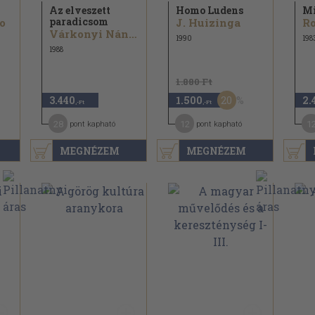
Az elveszett
Homo Ludens
Mi
paradicsom
o
J. Huizinga
Ro
Várkonyi Nándor
1990
198
1988
1.880 Ft
20
3.440
1.500
2.
,-Ft
,-Ft
28
12
1
pont kapható
pont kapható
MEGNÉZEM
MEGNÉZEM