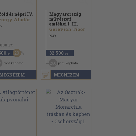
föld és népei IV.
Magyarország
művészeti
örgy Aladár
emlékei I-III.
6
Gerevich Tibor
1939
.000 Ft
20
600
32.500
,-Ft
,-Ft
8
260
pont kapható
pont kapható
MEGNÉZEM
MEGNÉZEM