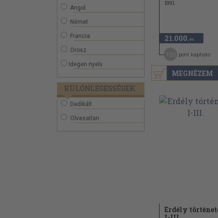
1991
Angol
Német
Francia
21.000
,-Ft
Orosz
105
pont kapható
Idegen nyelv
MEGNÉZEM
KÜLÖNLEGESSÉGEK
Dedikált
Olvasatlan
Erdély történet
I-III.