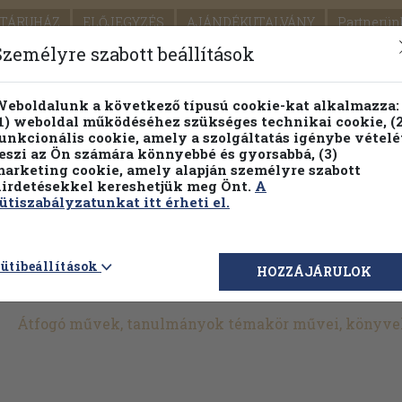
TÁRUHÁZ
ELŐJEGYZÉS
AJÁNDÉKUTALVÁNY
Partnerün
SZÁLLÍTÁS
SEGÍTSÉG
Személyre szabott beállítások
1.
Részletes kereső
Témaköri fa
eboldalunk a következő típusú cookie-kat alkalmazza:
1) weboldal működéséhez szükséges technikai cookie, (2
KIADV
unkcionális cookie, amely a szolgáltatás igénybe vételé
LEGNA
eszi az Ön számára könnyebbé és gyorsabbá, (3)
arketing cookie, amely alapján személyre szabott
PILLANATNYI ÁRAINK
FENNTARTHATÓ OLVASMÁN
irdetésekkel kereshetjük meg Önt.
A
ütiszabályzatunkat itt érheti el.
>
Művelődéstörténet
>
Átfogó művek, tanulmányok
ütibeállítások
HOZZÁJÁRULOK
Átfogó művek, tanulmányok témakör művei, könyve