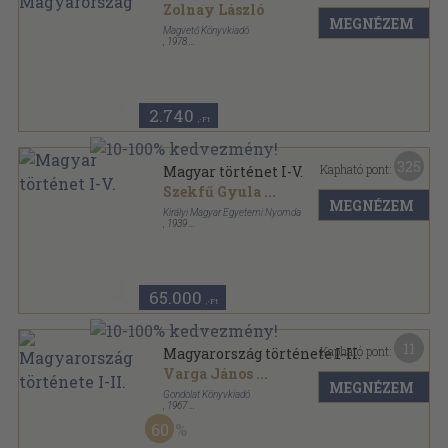
Zolnay László
MEGNÉZEM
Magvető Könyvkiadó
,
1978
Vászon
,
551
oldal
2.740
,-Ft
325
Kapható pont:
Magyar történet I-V.
Szekfű Gyula
...
MEGNÉZEM
Királyi Magyar Egyetemi Nyomda
,
1939
Félbőr
,
2834
oldal
Magyar történet sorozat
65.000
,-Ft
11
Kapható pont:
Magyarország története I-II.
Varga János
...
MEGNÉZEM
Gondolat Könyvkiadó
,
1967
Vászon
,
1376
oldal
60