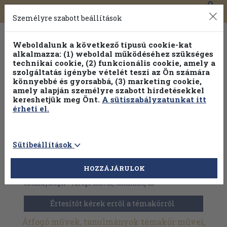
0
Toggle
Főmenü
Könyveink
navigation
Személyre szabott beállítások
Weboldalunk a következő típusú cookie-kat
alkalmazza: (1) weboldal működéséhez szükséges
technikai cookie, (2) funkcionális cookie, amely a
szolgáltatás igénybe vételét teszi az Ön számára
könnyebbé és gyorsabbá, (3) marketing cookie,
Válogasson több mint 1.000.000 kiadványunk közül
10-
amely alapján személyre szabott hirdetésekkel
100% kedvezménnyel!
kereshetjük meg Önt.
A sütiszabályzatunkat itt
érheti el.
Sütibeállítások
HOZZÁJÁRULOK
Antikvár könyvek
>
Történelem
>
Magyarország története és
személyiségei
>
Átfogó művek, tanulmányok
Értesítőt kérek erről a témakörről
Átfogó művek, tanulmányok témakör művei,