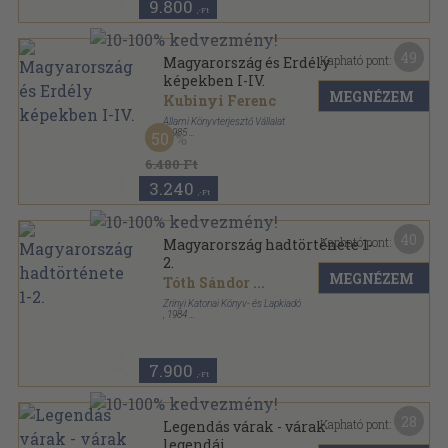
9.800
,-Ft
49
Kapható pont:
Magyarország és Erdély
képekben I-IV.
MEGNÉZEM
Kubinyi Ferenc
Állami Könyvterjesztő Vállalat
,
1985
50
Fűzött kemény papírkötés
,
563
oldal
Reprint sorozat
6.480 Ft
3.240
,-Ft
40
Kapható pont:
Magyarország hadtörténete 1-
2.
MEGNÉZEM
Tóth Sándor
...
Zrínyi Katonai Könyv- és Lapkiadó
,
1984
Fűzött keménykötés
,
1327
oldal
7.900
,-Ft
28
Kapható pont:
Legendás várak - várak
legendái