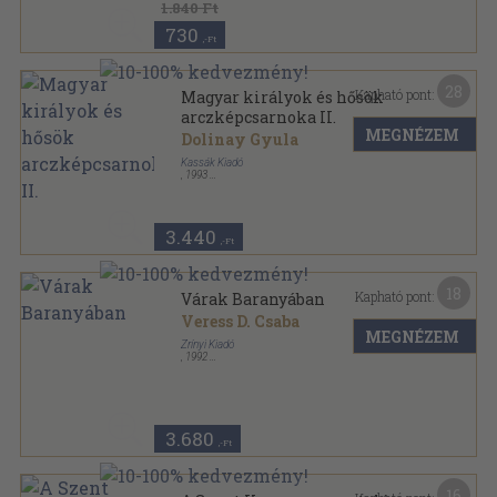
1.840 Ft
730
,-Ft
28
Kapható pont:
Magyar királyok és hősök
arczképcsarnoka II.
MEGNÉZEM
Dolinay Gyula
Kassák Kiadó
,
1993
Vászon
,
450
oldal
Magyar királyok és hősök arczképcsarnoka sorozat
3.440
,-Ft
18
Kapható pont:
Várak Baranyában
Veress D. Csaba
MEGNÉZEM
Zrínyi Kiadó
,
1992
Ragasztott papírkötés
,
211
oldal
Vársorozat sorozat
3.680
,-Ft
16