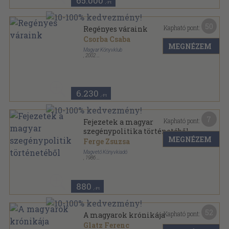
65.000
,-Ft
50
Kapható pont:
Regényes váraink
Csorba Csaba
MEGNÉZEM
Magyar Könyvklub
,
2002
Fűzött kemény papírkötés
,
368
oldal
6.230
,-Ft
7
Kapható pont:
Fejezetek a magyar
szegénypolitika történetéből
MEGNÉZEM
Ferge Zsuzsa
Magvető Könyvkiadó
,
1986
Ragasztott papírkötés
,
277
oldal
Gyorsuló idő sorozat
880
,-Ft
52
Kapható pont:
A magyarok krónikája
Glatz Ferenc