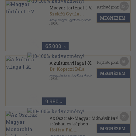
325
Kapható pont:
Magyar történet I-V.
Szekfű Gyula
...
MEGNÉZEM
Királyi Magyar Egyetemi Nyomda
,
1939
Félbőr
,
3525
oldal
Magyar történet sorozat
65.000
,-Ft
50
Kapható pont:
A kultúra világa I-X.
Dr. Köpeczi Béla
MEGNÉZEM
Közgazdasági és Jogi Könyvkiadó
,
1966
Vászon
,
9503
oldal
A kultúra világa sorozat
9.980
,-Ft
23
Kapható pont:
Az Osztrák-Magyar Monarchia
irásban és képben -
MEGNÉZEM
Magyarország II/11.
Hoitsy Pál
...