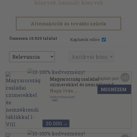
könyvek, használt könyvek
Altémakörök és további szűrök
Összesen 10.923 találat
Kaphatók előre:
150
Kapható pont:
Magyarország családai
czimerekkel és nemzékrendi
MEGNÉZEM
táblákkal I-VIII.
Nagy Iván
...
Helikon Könyvkiadó
,
1988
Vászon
,
4400
oldal
Magyarország családai czimerekkel és nemzékrendi
táblákkal sorozat
30.000
,-Ft