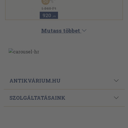
50
Vászon
,
750
oldal
1.840 Ft
920
,-Ft
Mutass többet
ANTIKVÁRIUM.HU
SZOLGÁLTATÁSAINK