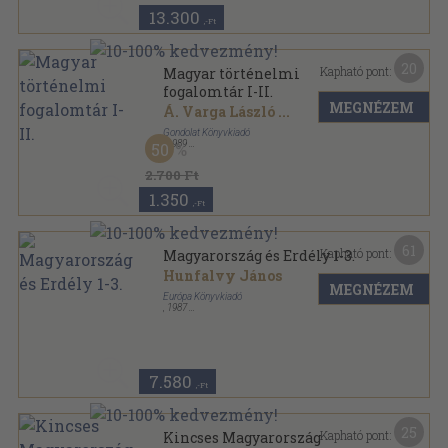
13.300
,-Ft
20
Kapható pont:
Magyar történelmi
fogalomtár I-II.
MEGNÉZEM
Á. Varga László
...
Gondolat Könyvkiadó
,
1989
50
Vászon
,
576
oldal
2.700 Ft
1.350
,-Ft
61
Kapható pont:
Magyarország és Erdély 1-3.
Hunfalvy János
MEGNÉZEM
Európa Könyvkiadó
,
1987
Műbőr
,
854
oldal
7.580
,-Ft
25
Kapható pont:
Kincses Magyarország