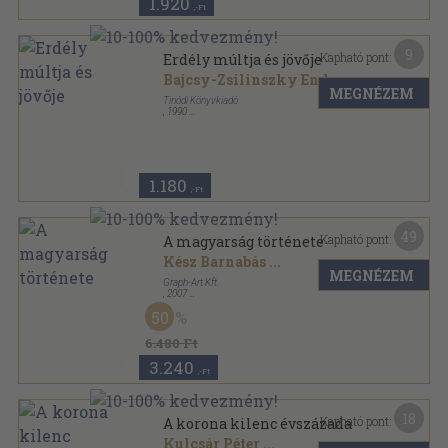
1.920
,-Ft
9
Kapható pont:
Erdély múltja és jövője
Bajcsy-Zsilinszky Endre
MEGNÉZEM
Tinódi Könyvkiadó
,
1990
Ragasztott papírkötés
,
121
oldal
Históriás könyvek sorozat
1.180
,-Ft
49
Kapható pont:
A magyarság története
Kész Barnabás
...
MEGNÉZEM
Graph-Art Kft.
,
2007
Fűzött kemény papírkötés
,
559
oldal
50
Fedezd fel a világot! sorozat
6.480 Ft
3.240
,-Ft
18
Kapható pont:
A korona kilenc évszázada
Kulcsár Péter
...