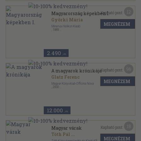
12
Kapható pont:
Magyarország képekben I.
Györki Mária
MEGNÉZEM
Minerva-Helikon Kiadó
,
1989
Félvászon
,
392
oldal
2.490
,-Ft
96
Kapható pont:
A magyarok krónikája
Glatz Ferenc
MEGNÉZEM
Magyar Könyvklub-Officina Nova
,
2000
Műbőr
,
840
oldal
12.000
,-Ft
18
Kapható pont:
Magyar várak
Tóth Pál
...
MEGNÉZEM
Tóth Könyvkereskedés és Kiadó Kft.