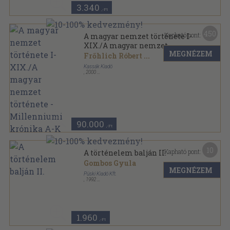
3.340
,-Ft
450
Kapható pont:
A magyar nemzet története I-
XIX./A magyar nemzet
MEGNÉZEM
története - Millenniumi
Frőhlich Róbert
...
krónika A-K
Kassák Kiadó
,
2000
Fűzött keménykötés
,
7500
oldal
A magyar nemzet története sorozat
90.000
,-Ft
10
Kapható pont:
A történelem balján II.
Gombos Gyula
MEGNÉZEM
Püski Kiadó Kft.
,
1992
Ragasztott papírkötés
,
510
oldal
1.960
,-Ft