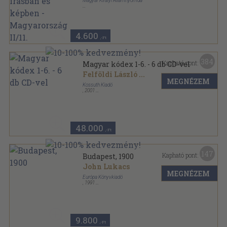
Magyar Királyi Államnyomda
Félvászon
,
30
oldal
Az Osztrák-Magyar Monarchia irásban és képben
sorozat
4.600
,-Ft
384
Kapható pont:
Magyar kódex 1-6. - 6 db CD-vel
Felföldi László
...
MEGNÉZEM
Kossuth Kiadó
,
2001
Fűzött keménykötés
,
2802
oldal
Magyar Kódex sorozat
48.000
,-Ft
147
Kapható pont:
Budapest, 1900
John Lukacs
MEGNÉZEM
Európa Könyvkiadó
,
1991
Vászon
,
253
oldal
9.800
,-Ft