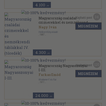
4.100
,-Ft
34
Kapható pont:
Magyarország családai
czimerekkel és nemzékrendi
MEGNÉZEM
táblákkal IV. (töredék)
Nagy Iván
Helikon Könyvkiadó
,
1987
Vászon
,
762
oldal
Magyarország családai czimerekkel és nemzékrendi
táblákkal sorozat
4.300
,-Ft
120
Kapható pont:
Magyarország Nagyasszonyai
I-III.
MEGNÉZEM
Farkas Emőd
Wodianer F. és Fiai
,
1911
Aranyozott, színezett kiadói egész vászonkötés
,
655
oldal
Magyarország Nagyasszonyai sorozat
24.000
,-Ft