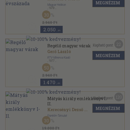
MEGNÉZEM
Magyar Helikon
,
1979
Vászon
,
454
oldal
30
Bibliotheca Historica sorozat
2.940 Ft
2.050
,-Ft
22
Kapható pont:
Regélő magyar várak
Gerő László
MEGNÉZEM
RTV-Minerva Kiadó
,
1977
Fűzött kemény papírkötés
,
212
oldal
50
2.940 Ft
1.470
,-Ft
120
Kapható pont:
Mátyás király emlékkönyv I-
II.
MEGNÉZEM
Kerecsényi Dezső
...
Franklin-Társulat
30
Félbőr
,
1096
oldal
19.000 Ft