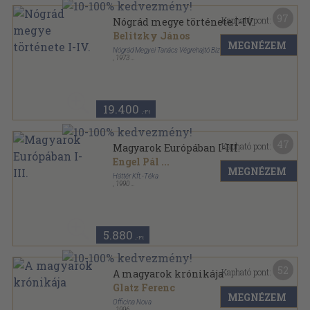
97
Kapható pont:
Nógrád megye története I-IV.
Belitzky János
MEGNÉZEM
Nógrád Megyei Tanács Végrehajtó Bizottsága
,
1973
Vászon
,
1395
oldal
19.400
,-Ft
47
Kapható pont:
Magyarok Európában I-III.
Engel Pál
...
MEGNÉZEM
Háttér Kft.-Téka
,
1990
Fűzött kemény papírkötés
,
1220
oldal
Magyarok Európában sorozat
5.880
,-Ft
52
Kapható pont:
A magyarok krónikája
Glatz Ferenc
MEGNÉZEM
Officina Nova
,
1996