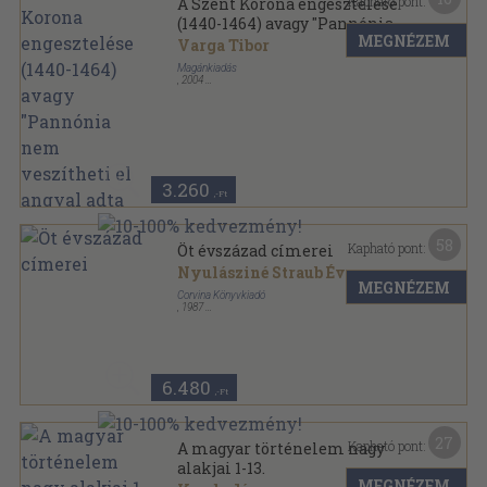
Kapható pont:
A Szent Korona engesztelése
(1440-1464) avagy "Pannónia
MEGNÉZEM
nem veszítheti el angyal adta
Varga Tibor
koronáját"
Magánkiadás
,
2004
Ragasztott papírkötés
,
213
oldal
3.260
,-Ft
58
Kapható pont:
Öt évszázad címerei
Nyulásziné Straub Éva
MEGNÉZEM
Corvina Könyvkiadó
,
1987
Vászon
,
302
oldal
6.480
,-Ft
27
Kapható pont:
A magyar történelem nagy
alakjai 1-13.
MEGNÉZEM