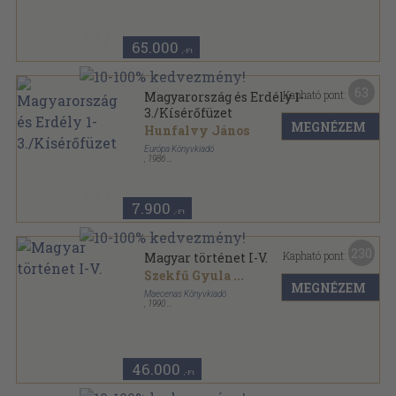
Magyar történet sorozat
65.000
,-Ft
63
Kapható pont:
Magyarország és Erdély 1-
3./Kísérőfüzet
MEGNÉZEM
Hunfalvy János
Európa Könyvkiadó
,
1986
Műbőr
,
854
oldal
7.900
,-Ft
230
Kapható pont:
Magyar történet I-V.
Szekfű Gyula
...
MEGNÉZEM
Maecenas Könyvkiadó
,
1990
Fűzött keménykötés
,
3525
oldal
Magyar történet sorozat
46.000
,-Ft