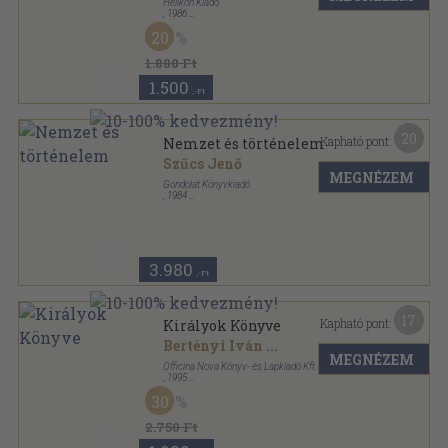
Helikon Kiadó
,
1986
Fűzött kemény papírkötés
,
443
oldal
20
1.880 Ft
1.500
,-Ft
20
Kapható pont:
Nemzet és történelem
Szűcs Jenő
MEGNÉZEM
Gondolat Könyvkiadó
,
1984
Vászon
,
669
oldal
Társadalomtudományi Könyvtár sorozat
3.980
,-Ft
17
Kapható pont:
Királyok Könyve
Bertényi Iván
...
MEGNÉZEM
Officina Nova Könyv- és Lapkiadó Kft.
,
1995
Vászon
,
224
oldal
30
2.750 Ft