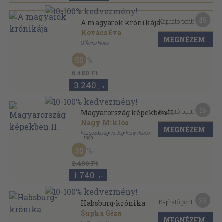
49
Kapható pont:
A magyarok krónikája
Kovács Éva
MEGNÉZEM
Officina Nova
Fűzött kemény papírkötés
,
816
oldal
50
Officina Nova krónika sorozat
6.480 Ft
3.240
,-Ft
16
Kapható pont:
Magyarország képekben II.
Nagy Miklós
MEGNÉZEM
Közgazdasági és Jogi Könyvkiadó
,
1989
Félvászon
,
384
oldal
30
2.490 Ft
1.740
,-Ft
23
Kapható pont:
Habsburg-krónika
Supka Géza
MEGNÉZEM