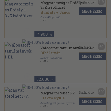
119
Kapható pont:
Magyarország és Erdély 1-
3./Kísérőfüzet
MEGNÉZEM
Hunfalvy János
Európa Könyvkiadó
,
1987
Műbőr
,
854
oldal
7.900
,-Ft
60
Kapható pont:
Válogatott tanulmányok I-III.
Bibó István
MEGNÉZEM
Magvető Könyvkiadó
,
1986
Vászon
,
2313
oldal
12.000
,-Ft
520
Kapható pont:
Magyar történet I-V.
Szekfű Gyula
...
MEGNÉZEM
Királyi Magyar Egyetemi Nyomda
,
1936
Félbőr
,
3525
oldal