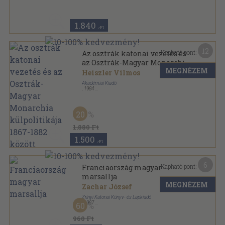
Félbőr
,
114
oldal
1.840
,-Ft
12
Kapható pont:
Az osztrák katonai vezetés és
az Osztrák-Magyar Monarchia
MEGNÉZEM
külpolitikája 1867-1882 között
Heiszler Vilmos
Akadémiai Kiadó
,
1984
Ragasztott papírkötés
,
135
oldal
Értekezések a történeti tudományok köréből sorozat
20
1.880 Ft
1.500
,-Ft
6
Kapható pont:
Franciaország magyar
marsallja
MEGNÉZEM
Zachar József
Zrínyi Katonai Könyv- és Lapkiadó
,
1987
60
Ragasztott papírkötés
,
308
oldal
Korok és emberek sorozat
960 Ft