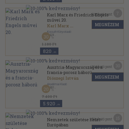
7
Kapható pont:
Karl Marx és Friedrich Engels
művei 20.
MEGNÉZEM
Karl Marx
...
Kossuth Könyvkiadó
,
1974
30
Vászon
,
825
oldal
Karl Marx és Friedrich Engels művei sorozat
1.180 Ft
820
,-Ft
30
Kapható pont:
Ausztria-Magyarország és a
francia-porosz háború
MEGNÉZEM
Diószegi István
Akadémiai Kiadó
,
1965
20
Vászon
,
275
oldal
7.400 Ft
5.920
,-Ft
15
Kapható pont:
Nemzetek születése Kelet-
Európában