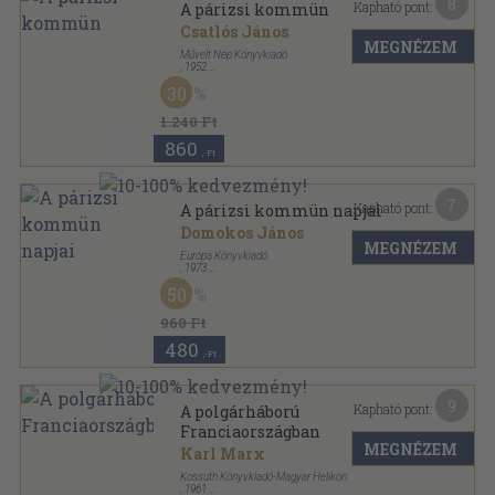
8
Kapható pont:
A párizsi kommün
Csatlós János
MEGNÉZEM
Művelt Nép Könyvkiadó
,
1952
Félvászon
,
181
oldal
30
1.240 Ft
860
,-Ft
7
Kapható pont:
A párizsi kommün napjai
Domokos János
MEGNÉZEM
Európa Könyvkiadó
,
1973
Vászon
,
317
oldal
50
960 Ft
480
,-Ft
9
Kapható pont:
A polgárháború
Franciaországban
MEGNÉZEM
Karl Marx
Kossuth Könyvkiadó-Magyar Helikon
,
1961