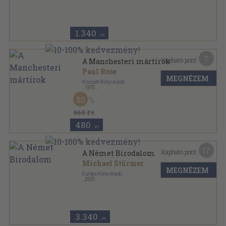
Fűzött kemény papírkötés
,
192
oldal
Tudomány-egyetem sorozat
1.340
,-Ft
7
Kapható pont:
A Manchesteri mártírok
Paul Rose
MEGNÉZEM
Kossuth Könyvkiadó
,
1975
Fűzött kemény papírkötés
,
188
oldal
50
Népszerű Történelem sorozat
960 Ft
480
,-Ft
17
Kapható pont:
A Német Birodalom
Michael Stürmer
MEGNÉZEM
Európa Könyvkiadó
,
2005
Fűzött kemény papírkötés
,
183
oldal
Áttekintések sorozat
3.340
,-Ft