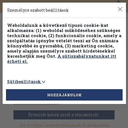
0
Toggle
Főmenü
Könyveink
navigation
Személyre szabott beállítások
Weboldalunk a következő típusú cookie-kat
alkalmazza: (1) weboldal működéséhez szükséges
technikai cookie, (2) funkcionális cookie, amely a
szolgáltatás igénybe vételét teszi az Ön számára
könnyebbé és gyorsabbá, (3) marketing cookie,
Válogasson több mint 1.000.000 kiadványunk közül
10-
amely alapján személyre szabott hirdetésekkel
100% kedvezménnyel!
kereshetjük meg Önt.
A sütiszabályzatunkat itt
érheti el.
Sütibeállítások
HOZZÁJÁRULOK
Antikvár könyvek
>
Történelem
>
Újkor
>
Az európai
nemzetállamok kialakulása
Értesítőt kérek erről a témakörről
Az európai nemzetállamok kialakulása