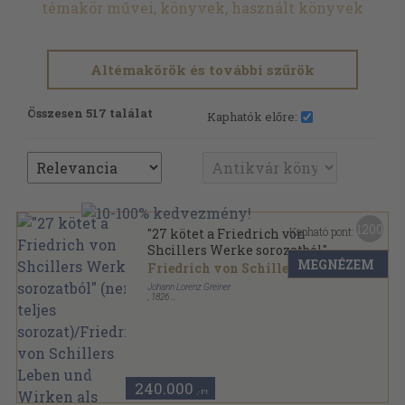
témakör művei, könyvek, használt könyvek
Altémakörök és további szűrök
Összesen 517 találat
Kaphatók előre:
1200
Kapható pont:
"27 kötet a Friedrich von
Shcillers Werke sorozatból"
MEGNÉZEM
(nem teljes sorozat)/Friedrich
Friedrich von Schiller
von Schillers Leben und
Johann Lorenz Greiner
Wirken als Mensch und
,
1826
Könyvkötői kötés
,
5100
oldal
Gelehrter (gótbetűs)
Friedrich von Schillers Werke sorozat
240.000
,-Ft