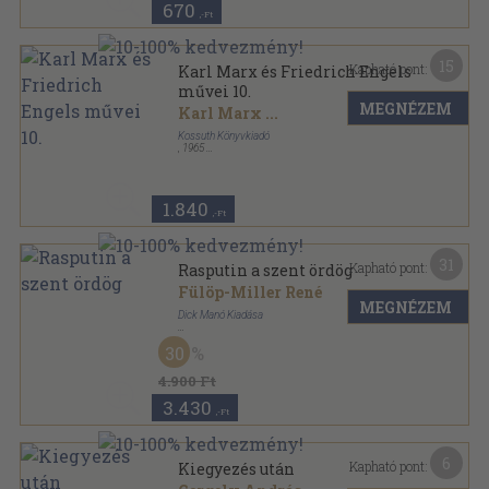
670
,-Ft
15
Kapható pont:
Karl Marx és Friedrich Engels
művei 10.
MEGNÉZEM
Karl Marx
...
Kossuth Könyvkiadó
,
1965
Vászon
,
720
oldal
Karl Marx és Friedrich Engels művei sorozat
1.840
,-Ft
31
Kapható pont:
Rasputin a szent ördög
Fülöp-Miller René
MEGNÉZEM
Dick Manó Kiadása
Vászon
,
448
oldal
30
4.900 Ft
3.430
,-Ft
6
Kapható pont:
Kiegyezés után