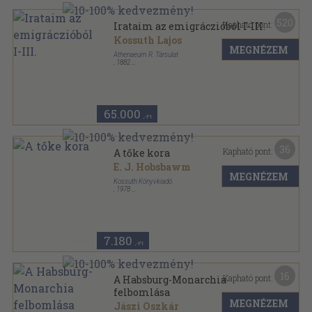
520
Kapható pont:
Irataim az emigráczióból I-III.
Kossuth Lajos
MEGNÉZEM
Athenaeum R. Társulat
,
1882
Aranyozott kiadói egész vászonkötés
,
1847
oldal
65.000
,-Ft
36
Kapható pont:
A tőke kora
E. J. Hobsbawm
MEGNÉZEM
Kossuth Könyvkiadó
,
1978
Vászon
,
286
oldal
7.180
,-Ft
16
Kapható pont:
A Habsburg-Monarchia
felbomlása
MEGNÉZEM
Jászi Oszkár