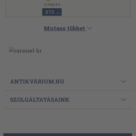
Karl Marx és Friedrich Engels művei sorozat
1.740 Ft
870
,-Ft
Mutass többet
ANTIKVÁRIUM.HU
SZOLGÁLTATÁSAINK