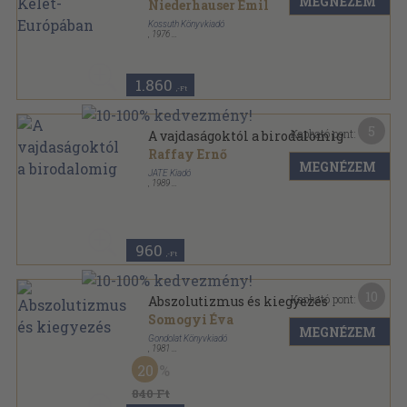
MEGNÉZEM
Niederhauser Emil
Kossuth Könyvkiadó
,
1976
Fűzött kemény papírkötés
,
244
oldal
1.860
,-Ft
5
Kapható pont:
A vajdaságoktól a birodalomig
Raffay Ernő
MEGNÉZEM
JATE Kiadó
,
1989
Ragasztott papírkötés
,
253
oldal
960
,-Ft
10
Kapható pont:
Abszolutizmus és kiegyezés
Somogyi Éva
MEGNÉZEM
Gondolat Könyvkiadó
,
1981
Ragasztott papírkötés
,
224
oldal
20
Magyar História sorozat
840 Ft