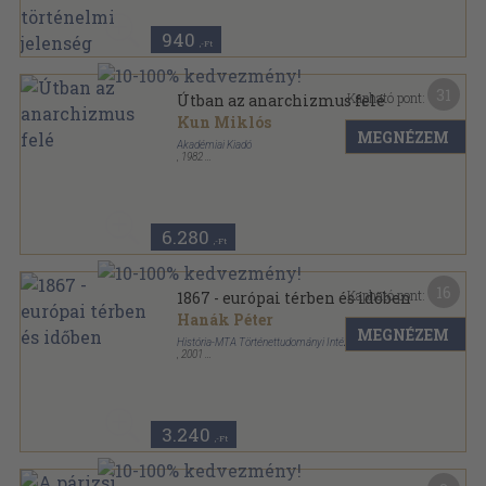
940
,-Ft
31
Kapható pont:
Útban az anarchizmus felé
Kun Miklós
MEGNÉZEM
Akadémiai Kiadó
,
1982
Fűzött keménykötés
,
326
oldal
6.280
,-Ft
16
Kapható pont:
1867 - európai térben és időben
Hanák Péter
MEGNÉZEM
História-MTA Történettudományi Intézete
,
2001
Ragasztott papírkötés
,
202
oldal
História Könyvtár - Monográfiák sorozat
3.240
,-Ft