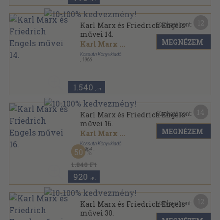
12
Kapható pont:
Karl Marx és Friedrich Engels
művei 14.
MEGNÉZEM
Karl Marx
...
Kossuth Könyvkiadó
,
1966
Vászon
,
823
oldal
Karl Marx és Friedrich Engels művei sorozat
1.540
,-Ft
14
Kapható pont:
Karl Marx és Friedrich Engels
művei 16.
MEGNÉZEM
Karl Marx
...
Kossuth Könyvkiadó
,
1964
50
Vászon
,
705
oldal
Karl Marx és Friedrich Engels művei sorozat
1.840 Ft
920
,-Ft
12
Kapható pont:
Karl Marx és Friedrich Engels
művei 30.