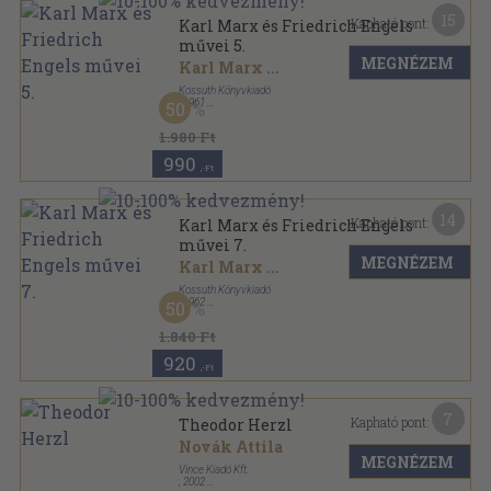
15
Kapható pont:
Karl Marx és Friedrich Engels
művei 5.
MEGNÉZEM
Karl Marx
...
Kossuth Könyvkiadó
,
1961
50
Vászon
,
587
oldal
Karl Marx és Friedrich Engels művei sorozat
1.980 Ft
990
,-Ft
14
Kapható pont:
Karl Marx és Friedrich Engels
művei 7.
MEGNÉZEM
Karl Marx
...
Kossuth Könyvkiadó
,
1962
50
Vászon
,
655
oldal
Karl Marx és Friedrich Engels művei sorozat
1.840 Ft
920
,-Ft
7
Kapható pont:
Theodor Herzl
Novák Attila
MEGNÉZEM
Vince Kiadó Kft.
,
2002