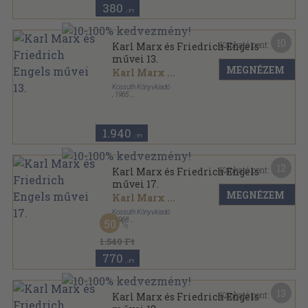
380
,-Ft
10
Kapható pont:
Karl Marx és Friedrich Engels
művei 13.
MEGNÉZEM
Karl Marx
...
Kossuth Könyvkiadó
,
1965
Vászon
,
713
oldal
Karl Marx és Friedrich Engels művei sorozat
1.940
,-Ft
12
Kapható pont:
Karl Marx és Friedrich Engels
művei 17.
MEGNÉZEM
Karl Marx
...
Kossuth Könyvkiadó
,
1968
50
Vászon
,
745
oldal
Karl Marx és Friedrich Engels művei sorozat
1.540 Ft
770
,-Ft
13
Kapható pont:
Karl Marx és Friedrich Engels