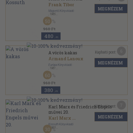
Frank Tibor
MEGNÉZEM
Magvető Könyvkiadó
,
1985
Ragasztott papírkötés
,
162
oldal
50
Nemzet és Emlékezet sorozat
960 Ft
480
,-Ft
6
Kapható pont:
A vörös kakas
Armand Lanoux
MEGNÉZEM
Európa Könyvkiadó
,
1981
Vászon
,
841
oldal
60
Századok-emberek sorozat
960 Ft
380
,-Ft
7
Kapható pont:
Karl Marx és Friedrich Engels
művei 20.
MEGNÉZEM
Karl Marx
...
Kossuth Könyvkiadó
,
1963
30
Vászon
,
825
oldal