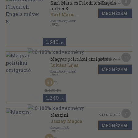
8
Kapható pont:
Karl Marx és Friedrich Engels
művei 8.
MEGNÉZEM
Karl Marx
...
Kossuth Könyvkiadó
,
1962
Vászon
,
688
oldal
Karl Marx és Friedrich Engels művei sorozat
1.540
,-Ft
11
Kapható pont:
Magyar politikai emigráció
Lukács Lajos
MEGNÉZEM
Kossuth Könyvkiadó
,
1984
Fűzött kemény papírkötés
,
378
oldal
50
2.480 Ft
1.240
,-Ft
7
Kapható pont:
Mazzini
Jászay Magda
MEGNÉZEM
Gondolat Kiadó
,
1977
Ragasztott papírkötés
,
295
oldal