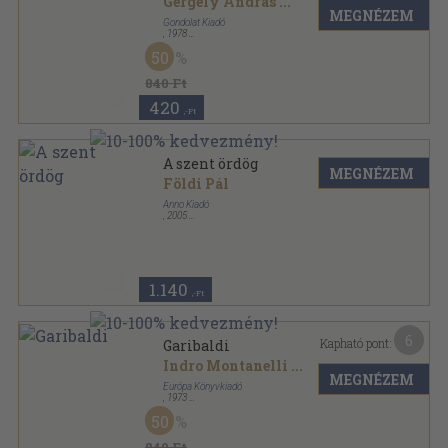
Gergely András
...
MEGNÉZEM
Gondolat Kiadó
,
1978
Ragasztott papírkötés
,
266
oldal
50
Magyar História sorozat
840 Ft
420
,-Ft
A szent ördög
MEGNÉZEM
Földi Pál
Anno Kiadó
,
2005
Ragasztott papírkötés
,
198
oldal
1.140
,-Ft
6
Kapható pont:
Garibaldi
Indro Montanelli
...
MEGNÉZEM
Európa Könyvkiadó
,
1973
Vászon
,
490
oldal
50
Századok-emberek sorozat
840 Ft