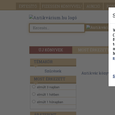
ÉRTESÍTŐ
FIZESSEN
KÖNYVVEL!
AUKCIÓ
PON
W
(
f
t
m
ÚJ KÖNYVEK
MOST ÉRKEZETT
h
s
TÉMAKÖR
Szűrések
Antikvár könyvek
S
MOST ÉRKEZETT
elmúlt 3 napban
elmúlt 1 hétben
elmúlt 1 hónapban
ÁR SZERINT