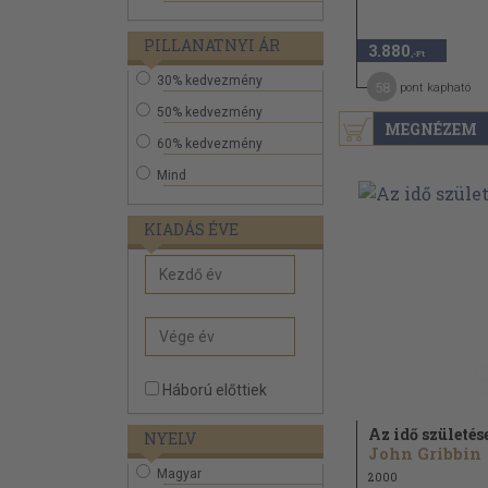
PILLANATNYI ÁR
3.880
,-Ft
30% kedvezmény
58
pont kapható
50% kedvezmény
MEGNÉZEM
60% kedvezmény
Mind
KIADÁS ÉVE
Háború előttiek
Az idő születés
NYELV
John Gribbin
Magyar
2000