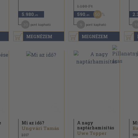
1.180 Ft
50
5.980
590
2.
,-Ft
,-Ft
30
9
1
pont kapható
pont kapható
MEGNÉZEM
MEGNÉZEM
e
Mi az idő?
A nagy
Mi
naptárhamisítás
Ungvári Tamás
Ba
Uwe Topper
2017
198