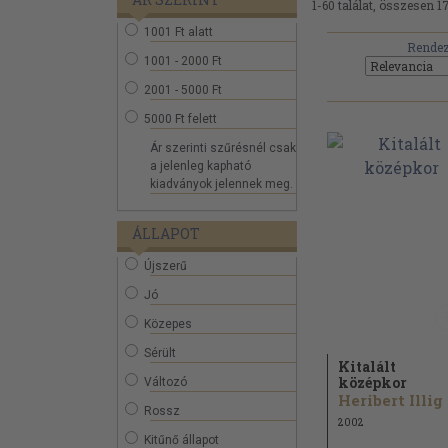
1-60 találat, összesen 1
1001 Ft alatt
Rendez
1001 - 2000 Ft
2001 - 5000 Ft
5000 Ft felett
Ár szerinti szűrésnél csak
a jelenleg kapható
kiadványok jelennek meg.
ÁLLAPOT
Újszerű
Jó
Közepes
Sérült
Kitalált
középkor
Változó
Heribert Illig
Rossz
2002
Kitűnő állapot