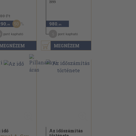
1999
580 Ft
50
290
980
,-Ft
,-Ft
9
5
pont kapható
pont kapható
MEGNÉZEM
MEGNÉZEM
 idő
Az időszámítás
története