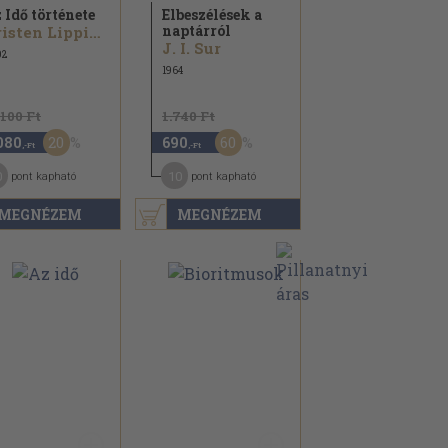
 Idő története
Elbeszélések a
naptárról
Kristen Lippincott...
J. I. Sur
02
1964
.100 Ft
1.740 Ft
20
60
080
690
,-Ft
,-Ft
0
10
pont kapható
pont kapható
MEGNÉZEM
MEGNÉZEM