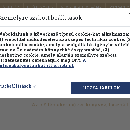
TÁRUHÁZ
ELŐJEGYZÉS
AJÁNDÉKUTALVÁNY
Partnerün
SZÁLLÍTÁS
SEGÍTSÉG
Személyre szabott beállítások
1.
Részletes kereső
Témaköri fa
eboldalunk a következő típusú cookie-kat alkalmazza:
1) weboldal működéséhez szükséges technikai cookie, (2
KIADV
unkcionális cookie, amely a szolgáltatás igénybe vételé
LEGNA
eszi az Ön számára könnyebbé és gyorsabbá, (3)
arketing cookie, amely alapján személyre szabott
PILLANATNYI ÁRAINK
FENNTARTHATÓ OLVASMÁN
irdetésekkel kereshetjük meg Önt.
A
ütiszabályzatunkat itt érheti el.
>
Természettudomány
>
Általános természettudomány
>
Az idő
ütibeállítások
HOZZÁJÁRULOK
Az idő témakör művei, könyvek, használ