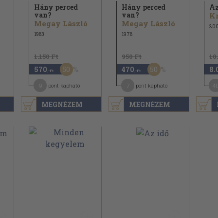
Hány perced
Hány perced
Az
van?
van?
Megay László
Megay László
20
1983
1978
1.150 Ft
950 Ft
10
50
50
570
470
8.
,-Ft
,-Ft
9
7
4
pont kapható
pont kapható
MEGNÉZEM
MEGNÉZEM