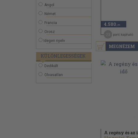
Angol
Német
Francia
4.580
,-Ft
Orosz
23
pont kapható
Idegen nyelv
MEGNÉZEM
KÜLÖNLEGESSÉGEK
Dedikált
Olvasatlan
A regény és az 