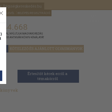
k: Régiségkereskedés.hu
A kosaram
HÍRLEVÉL
BELÉPÉS/REGISZTRÁCIÓ
MÉG
0
5000
Ft
144.668
)
ÁNNYAL NYÚJTJUK MAGYARORSZÁG
t
GYOBB ANTIKVÁR KÖNYV-KÍNÁLATÁT
YOK
KÖTELEZŐ ÉS AJÁNLOTT OLVASMÁNYOK
Értesítőt kérek erről a 
témakörről
t könyvek