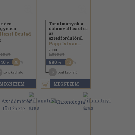
inden
Tanulmányok a
gyelem
dátumváltásról és
az
 Henri Boulad
ezredfordulóról
2
Papp István...
2000
640 Ft
1.980 Ft
30
50
840
990
,-Ft
,-Ft
7
9
pont kapható
pont kapható
MEGNÉZEM
MEGNÉZEM