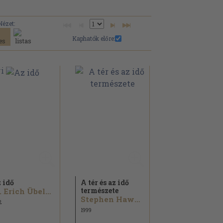
Nézet:
Kaphatók előre:
 idő
A tér és az idő
természete
Dr. Erich Übelacker
Stephen Hawking...
2
1999