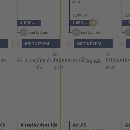
2003
2.380 Ft
2.
30
4.800
1.660
1.
,-Ft
,-Ft
24
15
1
pont kapható
pont kapható
MEGNÉZEM
MEGNÉZEM
idő
A regény és az idő
Az idő
Az