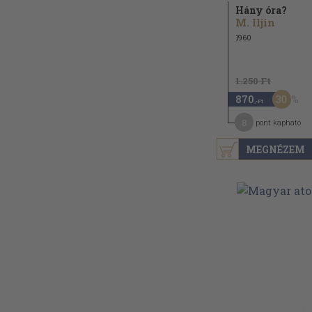
Hány óra?
M. Iljin
1960
1.250 Ft
30
870
,-Ft
8
pont kapható
MEGNÉZEM