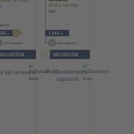
Samuel A. Goudsmit...
Hahn István
5
1960
340 Ft
30
330
1.440
,-Ft
,-Ft
1
13
pont kapható
pont kapható
MEGNÉZEM
MEGNÉZEM