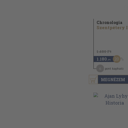
Chronologia
S
1.480 Ft
20
1.180
,-Ft
6
pont kapható
MEGNÉZEM