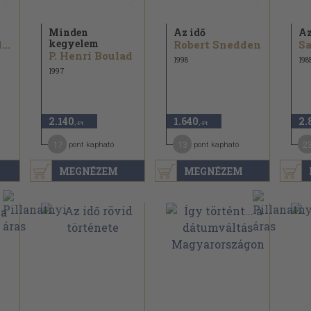
Minden
Az idő
Az
kegyelem
Hunnivári Zoltán
Robert Snedden
P. Henri Boulad
1998
198
1997
2.140
1.640
2.
,-Ft
,-Ft
17
13
2
pont kapható
pont kapható
MEGNÉZEM
MEGNÉZEM