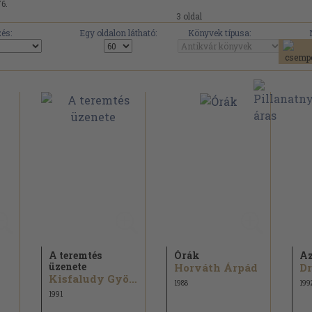
76.
3 oldal
és:
Egy oldalon látható:
Könyvek típusa:
A teremtés
Órák
Az
üzenete
Horváth Árpád
Kisfaludy György
1988
199
1991