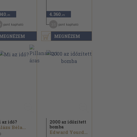
340
4.360
,-Ft
,-Ft
9
35
pont kapható
pont kapható
MEGNÉZEM
MEGNÉZEM
 az idő?
2000 az időzített
bomba
lázs Béla...
Edward Yourdon...
0