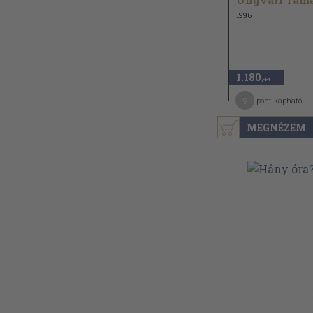
Ungvári Tam
1996
1.180
,-Ft
9
pont kapható
MEGNÉZEM