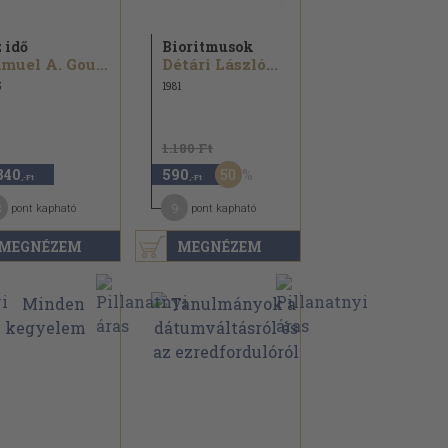
 idő
Bioritmusok
Samuel A. Goudsmit...
Détári László...
5
1981
1.180 Ft
50
840
590
,-Ft
,-Ft
3
9
pont kapható
pont kapható
MEGNÉZEM
MEGNÉZEM