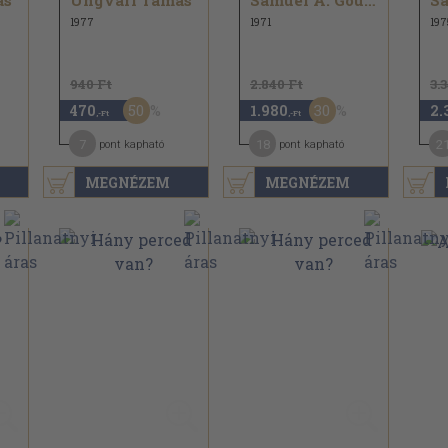
ás
Ungvári Tamás
Samuel A. Goudsmit...
1977
1971
197
940 Ft
2.840 Ft
3.
50
30
470
1.980
2.
,-Ft
,-Ft
7
18
2
pont kapható
pont kapható
MEGNÉZEM
MEGNÉZEM