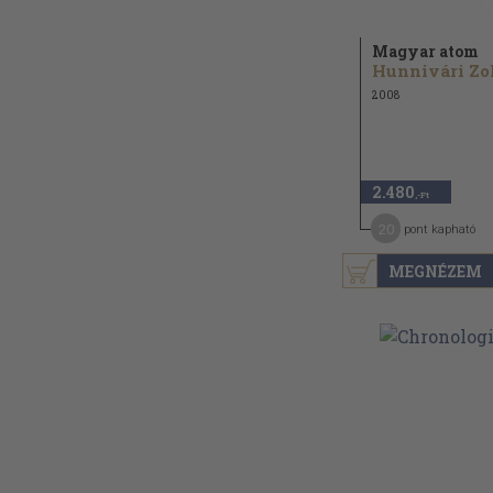
Magyar atom
2008
2.480
,-Ft
20
pont kapható
MEGNÉZEM