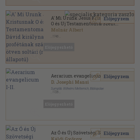
A' Mi Urunk Jesus Kristusnak
Előjegyzem
O és Uj Testamentoma/Szent
Dávid királynak és profétának
Molnár Albert
száz ötven soltári (rossz
,
1746
állapotú)
Bőr
,
1300
oldal
Előjegyezhető
Aerarium evangelicum I-II.
Előjegyzem
D. Josephi Mansi
Sumptib. Wilhelmi Metternich, Bibliopolae
,
1726
Bőr
,
902
oldal
Előjegyezhető
Az Ó és Új Szövetségi Szentirás
Előjegyzem
Káldi György