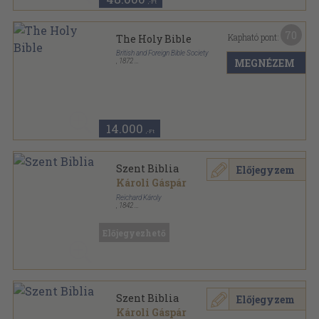
,-Ft
70
Kapható pont:
The Holy Bible
British and Foreign Bible Society
MEGNÉZEM
,
1872
Bőr
,
832
oldal
14.000
,-Ft
Szent Biblia
Előjegyzem
Károli Gáspár
Reichard Károly
,
1842
Plüss könyvkötői kötés
,
1368
oldal
Előjegyezhető
Szent Biblia
Előjegyzem
Károli Gáspár