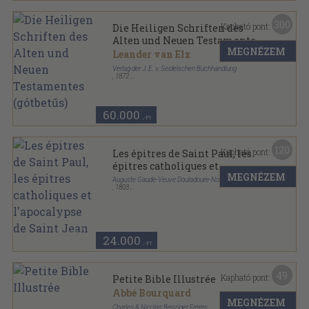
300
Kapható pont:
Die Heiligen Schriften des
Alten und Neuen Testamentes
MEGNÉZEM
(gótbetűs)
Leander van Elz
Verlag der J. E. v. Seidelschen Buchhandlung
,
1872
Bőr
,
1342
oldal
60.000
,-Ft
120
Kapható pont:
Les épitres de Saint Paul, les
épitres catholiques et
MEGNÉZEM
l'apocalypse de Saint Jean
Auguste Gaude-Veuve Douladoure-Noel-Et. Sens
,
1803
Bőr
,
608
oldal
24.000
,-Ft
49
Kapható pont:
Petite Bible Illustrée
Abbé Bourquard
MEGNÉZEM
Charles & Nicolas Benziger Fréres