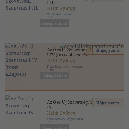
I-III.
Káldi György
Szent-István-Társulat
,
1865
Félbőr
,
1726
oldal
Előjegyezhető
Az Ó és Új Szövetségi Szentirás
Előjegyzem
I-IV. (rossz állapotú)
Káldi György
Érseki Lyceumi Könyvnyomda
,
1865
Könyvkötői vászonkötés
,
1726
oldal
Előjegyezhető
Az Ó és Új Szövetségi Szentírás
Előjegyzem
IV.
Káldi György
Érseki Lyceumi Könyvnyomda
,
1865
Könyvkötői kötés
,
476
oldal
Előjegyezhető