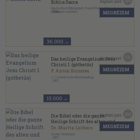
180
Kapható pont:
Biblia Sacra
Apud Lefevre Bibliopolam, Pourrat Fratres Bibliopolas,
MEGNÉZEM
Méquignon Juniorem
,
1838
Könyvkötői kötés
,
978
oldal
36.000
,-Ft
75
Kapható pont:
Das heilige Evangelium Jesu
Christi I. (gótbetűs)
MEGNÉZEM
P. Anton Boissieu
J. J. Lentner'schen Buchhandlung
,
1857
Könyvkötői kötés
,
530
oldal
15.000
,-Ft
160
Kapható pont:
Die Bibel oder die ganze
Heilige Schrift des alten und
MEGNÉZEM
neuen Testaments (gótbetűs)
Dr. Martin Luthers
Gustav Heckenast
,
1857