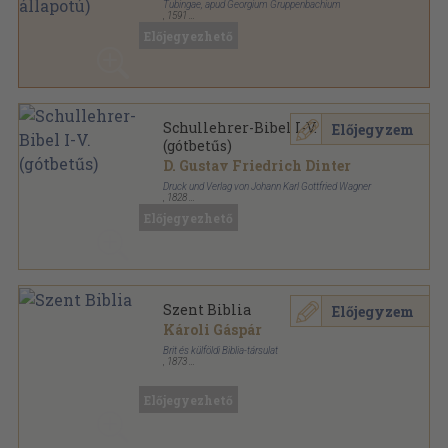
Tubingae, apud Georgium Gruppenbachium
,
1591
Bőr
,
892
oldal
Előjegyezhető
Schullehrer-Bibel I-V.
Előjegyzem
(gótbetűs)
D. Gustav Friedrich Dinter
Druck und Verlag von Johann Karl Gottfried Wagner
,
1828
Könyvkötői kötés
,
2244
oldal
Előjegyezhető
Szent Biblia
Előjegyzem
Károli Gáspár
Brit és külföldi Biblia-társulat
,
1873
Vászon
,
1214
oldal
Előjegyezhető