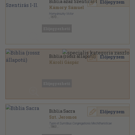
Biblia azaz Szentirás I-II.
Előjegyzem
Kámory Sámuel
Hornyánszky Victor
,
1870
Félbőr
,
967
oldal
Előjegyezhető
Biblia (rossz állapotú)
Előjegyzem
Károli Gáspár
Könyvkötői kötés
,
1500
oldal
Előjegyezhető
Biblia Sacra
Előjegyzem
Szt. Jeromos
Typis et Sumtibus Congregationis Mechitharisticae
,
1863
Félbőr
,
1298
oldal