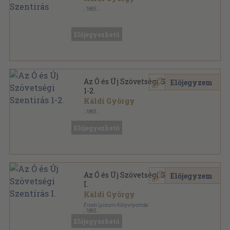
,
1865
Félbőr
,
1726
oldal
Előjegyezhető
Az Ó és Új Szövetségi Szentirás
Előjegyzem
1-2.
Káldi György
,
1865
Könyvkötői kötés
,
1726
oldal
Előjegyezhető
Az Ó és Új Szövetségi Szentírás
Előjegyzem
I.
Káldi György
Érseki Lyceumi Könyvnyomda
,
1865
Félbőr
,
816
oldal
Előjegyezhető