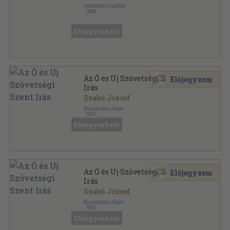
Heckenast Gusztáv
,
1859
Vászon
,
1104
oldal
Előjegyezhető
Az Ó és Uj Szövetségi Szent
Előjegyzem
Irás
Szabó József
Bucsánszky Alajos
,
1851
Könyvkötői vászonkötés
,
1473
oldal
Előjegyezhető
Az Ó és Uj Szövetségi Szent
Előjegyzem
Irás
Szabó József
Bucsánszky Alajos
,
1851
Bőr
,
1473
oldal
Előjegyezhető