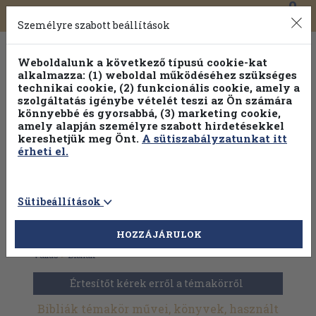
0
Toggle
Főmenü
Könyveink
navigation
Személyre szabott beállítások
Weboldalunk a következő típusú cookie-kat
alkalmazza: (1) weboldal működéséhez szükséges
technikai cookie, (2) funkcionális cookie, amely a
szolgáltatás igénybe vételét teszi az Ön számára
könnyebbé és gyorsabbá, (3) marketing cookie,
amely alapján személyre szabott hirdetésekkel
kereshetjük meg Önt.
A sütiszabályzatunkat itt
érheti el.
Sütibeállítások
HOZZÁJÁRULOK
Antikvár könyvek
>
Antik kiadványok
>
Tartalom szerint
>
Vallás
>
Bibliák
Értesítőt kérek erről a témakörről
Bibliák témakör művei, könyvek, használt