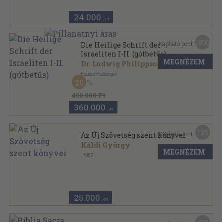
24.000
,-Ft
1800
Kapható pont:
Die Heilige Schrift der
Israeliten I-II. (gótbetűs)
MEGNÉZEM
Dr. Ludwig Philippson
Eduard Hallberger
20
Bőr
,
1297
oldal
450.000 Ft
360.000
,-Ft
125
Kapható pont:
Az Új Szövetség szent könyvei
Káldi György
MEGNÉZEM
,
1865
Vászon
,
589
oldal
25.000
,-Ft