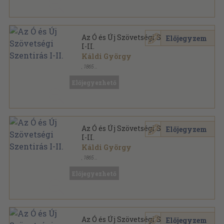
Az Ó és Új Szövetségi Szentirás
Előjegyzem
I-II.
Káldi György
,
1865
Aranyozott félbőr kötés
,
1726
oldal
Előjegyezhető
Az Ó és Új Szövetségi Szentirás
Előjegyzem
I-II.
Káldi György
,
1865
Könyvkötői kötés
,
1726
oldal
Előjegyezhető
Az Ó és Új Szövetségi Szentirás
Előjegyzem