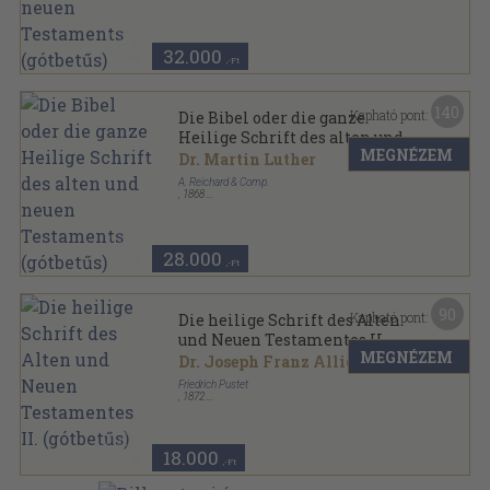
Bőr
,
1142
oldal
32.000
,-Ft
140
Kapható pont:
Die Bibel oder die ganze
Heilige Schrift des alten und
MEGNÉZEM
neuen Testaments (gótbetűs)
Dr. Martin Luther
A. Reichard & Comp.
,
1868
Vászon
,
1044
oldal
28.000
,-Ft
90
Kapható pont:
Die heilige Schrift des Alten
und Neuen Testamentes II.
MEGNÉZEM
(gótbetűs)
Dr. Joseph Franz Allioli
Friedrich Pustet
,
1872
Félbőr
,
1210
oldal
18.000
,-Ft