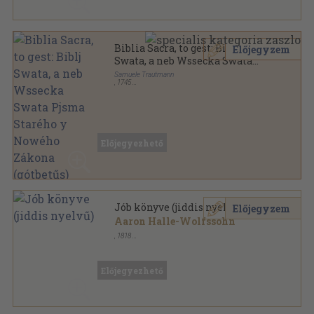
Biblia Sacra, to gest: Biblj
Előjegyzem
Swata, a neb Wssecka Swata
Pjsma Starého y Nowého
Samuele Trautmann
,
1745
Zákona (gótbetűs)(rossz
Bőr
,
953
oldal
állapotú)
Előjegyezhető
Jób könyve (jiddis nyelvű)
Előjegyzem
Aaron Halle-Wolfssohn
,
1818
Könyvkötői vászonkötés
,
242
oldal
Előjegyezhető