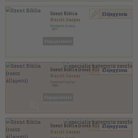
Szent Biblia
Előjegyzem
Károli Gáspár
Reichard Á. és társa
,
1871
Bőr
,
1241
oldal
Előjegyezhető
Szent Biblia (rossz állapotú)
Előjegyzem
Károli Gáspár
Heckenast Gusztáv
,
1859
Bőr
,
1104
oldal
Előjegyezhető
Szent Biblia (rossz állapotú)
Előjegyzem
Károli Gáspár