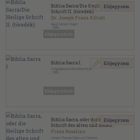
Biblia Sacra/Die Heilige
Előjegyzem
Schrift II. (töredék)
Dr. Joseph Franz Allioli
Apud Carolum Vogel
,
1858
Félbőr
,
1341
oldal
Előjegyezhető
Biblia Sacra I.
Előjegyzem
Congregationis Mechitharisticae
,
1855
Könyvkötői vászonkötés
,
1282
oldal
Előjegyezhető
Biblia Sacra, oder die Heilige
Előjegyzem
Schrift des alten und neuen
Testaments II-III. (gótbetűs)
Franz Rosalino
Johann Thomas Edlen von Trattnern