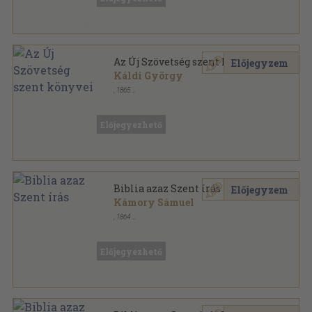
Az Új Szövetség szent könyvei
Előjegyzem
Káldi György
,
1865
Bőr
,
589
oldal
Előjegyezhető
Biblia azaz Szent írás
Előjegyzem
Kámory Sámuel
,
1864
Könyvkötői kötés
,
311
oldal
Előjegyezhető