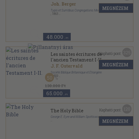
Joh. Berger
MEGNÉZEM
Typis et Sumtibus Congregationis Mechitharisticae
,
1863
Félbőr
,
1308
oldal
48.000
,-Ft
325
Kapható pont:
Les saintes écritures de
l'ancien Testament I-II.
MEGNÉZEM
J. F. Ostervald
Société Biblique Britannique et Étrangére
,
1859
50
Bőr
,
2048
oldal
130.000 Ft
65.000
,-Ft
120
Kapható pont:
The Holy Bible
George E. Eyre and William Spottiswoode
MEGNÉZEM
Bőr
,
1339
oldal