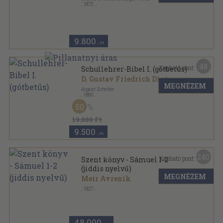
,
1872
Félvászon
,
277
oldal
9.800
,-Ft
48
Kapható pont:
Schullehrer-Bibel I. (gótbetűs)
D. Gustav Friedrich Dinter
MEGNÉZEM
August Schröter
,
1860
Könyvkötői kötés
,
704
oldal
50
19.000 Ft
9.500
,-Ft
240
Kapható pont:
Szent könyv - Sámuel 1-2
(jiddis nyelvű)
MEGNÉZEM
Meir Avrenik
,
1827
Bőr
,
490
oldal
48.000