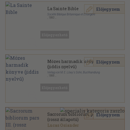
La Sainte Bible
Előjegyzem
Société Biblique Britannique et Étrangére
,
1860
Bőr
,
1003
oldal
Előjegyezhető
Mózes harmadik könyve
Előjegyzem
(jiddis nyelvű)
Verlag von M. E. Löwy's Sohn, Buchhandlung
,
1866
Félbőr
,
302
oldal
Előjegyezhető
Sacrorum bibliorum pars III.
Előjegyzem
(rossz állapotú)
Lucas Osiander