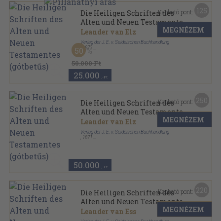
125
Kapható pont:
Die Heiligen Schriften des
Alten und Neuen Testamentes
MEGNÉZEM
(gótbetűs)
Leander van Elz
Verlag der J. E. v. Seidelschen Buchhandlung
,
1873
50
Bőr
,
1342
oldal
50.000 Ft
25.000
,-Ft
250
Kapható pont:
Die Heiligen Schriften des
Alten und Neuen Testamentes
MEGNÉZEM
(gótbetűs)
Leander van Elz
Verlag der J. E. v. Seidelschen Buchhandlung
,
1871
Bőr
,
1342
oldal
50.000
,-Ft
220
Kapható pont:
Die Heiligen Schriften des
Alten und Neuen Testamentes
MEGNÉZEM
(gótbetűs)
Leander van Ess