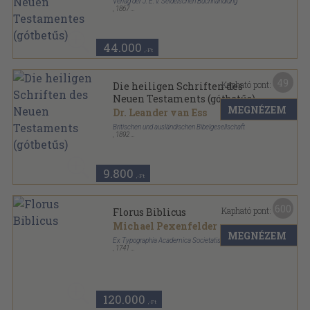
Verlag der J. E. v. Seidelschen Buchhandlung
,
1867
Könyvkötői vászonkötés
,
1342
oldal
44.000
,-Ft
49
Kapható pont:
Die heiligen Schriften des
Neuen Testaments (gótbetűs)
MEGNÉZEM
Dr. Leander van Ess
Britischen und ausländischen Bibelgesellschaft
,
1892
Vászon
,
596
oldal
9.800
,-Ft
600
Kapható pont:
Florus Biblicus
Michael Pexenfelder
MEGNÉZEM
Ex Typographia Academica Societatis Jesu
,
1741
Félbőr
,
772
oldal
120.000
,-Ft