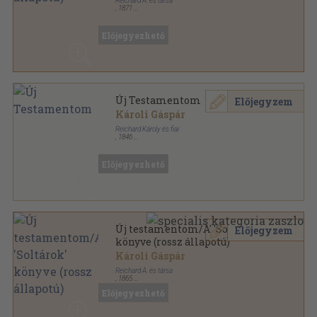
Reichard A. és társa
,
1871
Bőr
,
1187
oldal
Előjegyezhető
Új Testamentom
Előjegyzem
Károli Gáspár
Reichard Károly és fiai
,
1846
Bőr
,
636
oldal
Előjegyezhető
Új testamentom/A' 'Soltárok'
Előjegyzem
könyve (rossz állapotú)
Károli Gáspár
Reichard A. és társa
,
1865
Bőr
,
654
oldal
Előjegyezhető