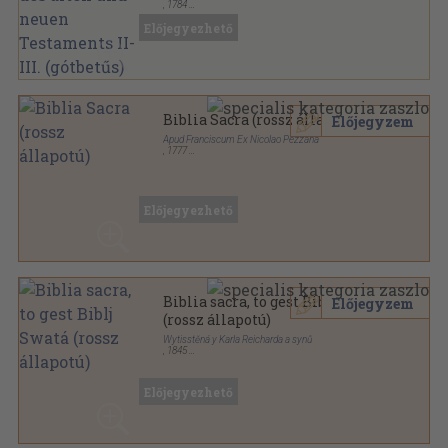
,
1784
Amatőr papírkötés
,
1179
oldal
Előjegyezhető
Biblia Sacra (rossz állapotú)
Előjegyzem
Apud Franciscum Ex Nicolao Pezzana
,
1777
Félbőr
,
1014
oldal
Előjegyezhető
Biblia sacra, to gest Biblj Swatá
Előjegyzem
(rossz állapotú)
Wytisstěná y Karla Reicharda a synů
,
1845
Bőr
,
1124
oldal
Előjegyezhető