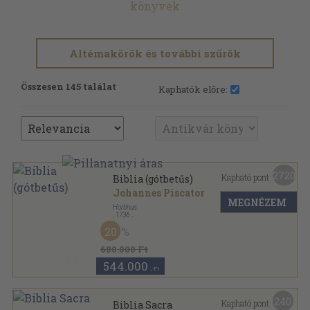
könyvek
Altémakörök és további szűrök
Összesen 145 találat
Kaphatók előre:
2720
Kapható pont:
Biblia (gótbetűs)
Johannes Piscator
MEGNÉZEM
Hortinus
,
1736
Bőr
,
1438
oldal
20
680.000 Ft
544.000
,-Ft
240
Kapható pont:
Biblia Sacra