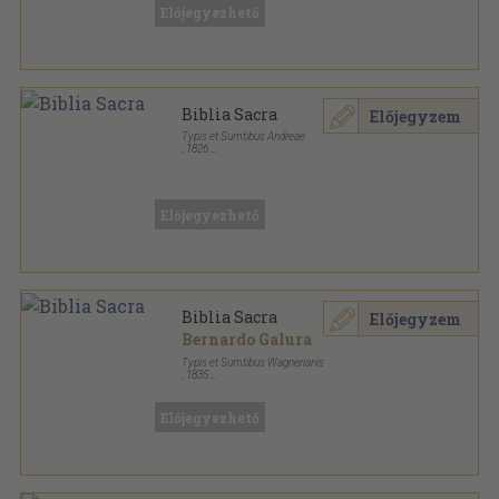
Előjegyezhető
Biblia Sacra
Előjegyzem
Typis et Sumtibus Andreae
,
1826
Aranyozott félbőr kötés
,
1067
oldal
Előjegyezhető
Biblia Sacra
Előjegyzem
Bernardo Galura
Typis et Sumtibus Wagnerianis
,
1835
Aranyozott félbőr kötés
,
1173
oldal
Előjegyezhető