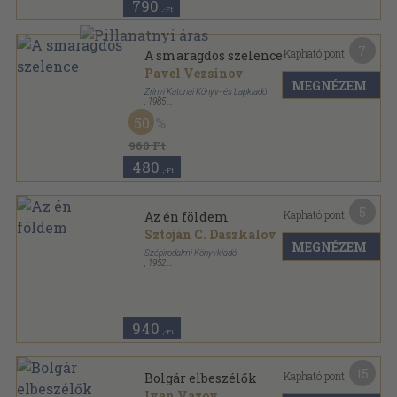
790
,-Ft
7
Kapható pont:
A smaragdos szelence
Pavel Vezsinov
MEGNÉZEM
Zrínyi Katonai Könyv- és Lapkiadó
,
1985
Ragasztott papírkötés
,
183
oldal
50
Célgömb sorozat
960 Ft
480
,-Ft
5
Kapható pont:
Az én földem
Sztoján C. Daszkalov
MEGNÉZEM
Szépirodalmi Könyvkiadó
,
1952
Félvászon
,
240
oldal
940
,-Ft
15
Kapható pont:
Bolgár elbeszélők
Ivan Vazov
...