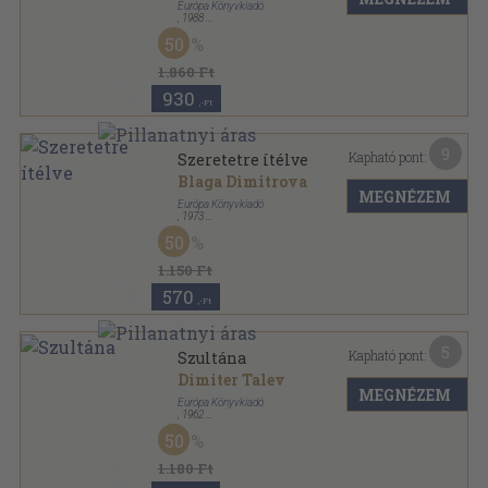
Európa Könyvkiadó
,
1988
Vászon
,
453
oldal
50
Századok-emberek sorozat
1.860 Ft
930
,-Ft
9
Kapható pont:
Szeretetre ítélve
Blaga Dimitrova
MEGNÉZEM
Európa Könyvkiadó
,
1973
Fűzött kemény papírkötés
,
389
oldal
50
1.150 Ft
570
,-Ft
5
Kapható pont:
Szultána
Dimiter Talev
MEGNÉZEM
Európa Könyvkiadó
,
1962
Félvászon
,
285
oldal
50
1.180 Ft