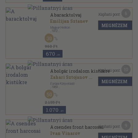
6
Kapható pont:
A baracktolvaj
Emilijan Sztanev
MEGNÉZEM
Magyar Helikon
,
1972
Varrott keménykötés
,
69
oldal
30
960 Ft
670
,-Ft
10
Kapható pont:
A bolgár irodalom kistükre
Zahari Sztojanov
...
MEGNÉZEM
Európa Könyvkiadó
,
1969
Vászon
,
669
oldal
50
2.155 Ft
1.070
,-Ft
9
Kapható pont:
A csendes front harcosai
Ivan Vinarov
MEGNÉZEM