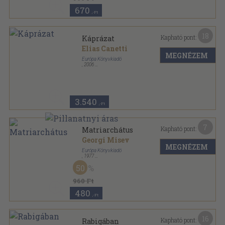
670
,-Ft
18
Kapható pont:
Káprázat
Elias Canetti
MEGNÉZEM
Európa Könyvkiadó
,
2006
Fűzött kemény papírkötés
,
714
oldal
3.540
,-Ft
7
Kapható pont:
Matriarchátus
Georgi Misev
MEGNÉZEM
Európa Könyvkiadó
,
1977
Ragasztott papírkötés
,
125
oldal
50
Modern könyvtár sorozat
960 Ft
480
,-Ft
16
Kapható pont:
Rabigában