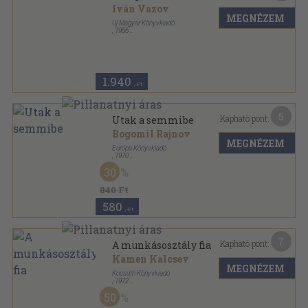
Iván Vazov
MEGNÉZEM
Új Magyar Könyvkiadó
,
1956
Vászon
,
521
oldal
A Világirodalom Klasszikusai sorozat
1.940
,-Ft
5
Kapható pont:
Utak a semmibe
Bogomil Rajnov
MEGNÉZEM
Európa Könyvkiadó
,
1970
Ragasztott papírkötés
,
130
oldal
30
Modern könyvtár sorozat
840 Ft
580
,-Ft
7
Kapható pont:
A munkásosztály fia
Kamen Kalcsev
MEGNÉZEM
Kossuth Könyvkiadó
,
1972
Vászon
,
287
oldal
50