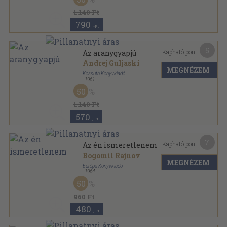
1.140 Ft
790
,-Ft
5
Kapható pont:
Az aranygyapjú
Andrej Guljaski
MEGNÉZEM
Kossuth Könyvkiadó
,
1961
Félvászon
,
370
oldal
50
1.140 Ft
570
,-Ft
7
Kapható pont:
Az én ismeretlenem
Bogomil Rajnov
MEGNÉZEM
Európa Könyvkiadó
,
1964
Fűzött papírkötés
,
212
oldal
50
Modern könyvtár sorozat
960 Ft
480
,-Ft