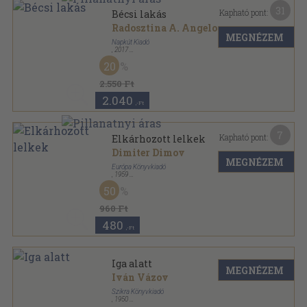
31
Kapható pont:
Bécsi lakás
Radosztina A. Angelova
MEGNÉZEM
Napkút Kiadó
,
2017
Ragasztott papírkötés
,
257
oldal
20
2.550 Ft
2.040
,-Ft
7
Kapható pont:
Elkárhozott lelkek
Dimiter Dimov
MEGNÉZEM
Európa Könyvkiadó
,
1959
Félvászon
,
280
oldal
50
960 Ft
480
,-Ft
Iga alatt
MEGNÉZEM
Iván Vázov
Szikra Könyvkiadó
,
1950
Félvászon
,
444
oldal