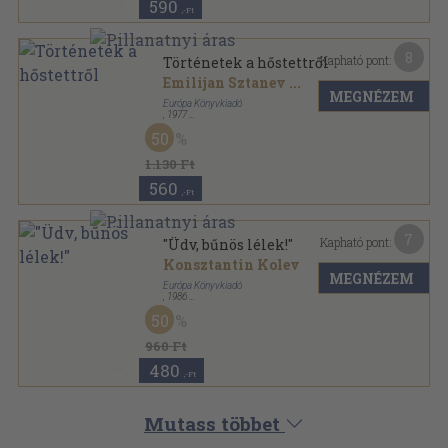
590
,-Ft
8
Kapható pont:
Történetek a hőstettről
Emilijan Sztanev
...
MEGNÉZEM
Európa Könyvkiadó
,
1977
Vászon
,
333
oldal
50
A győzelem könyvtára sorozat
1.130 Ft
560
,-Ft
7
Kapható pont:
"Üdv, bűnös lélek!"
Konsztantin Kolev
MEGNÉZEM
Európa Könyvkiadó
,
1986
Ragasztott papírkötés
,
182
oldal
50
Modern könyvtár sorozat
960 Ft
480
,-Ft
Mutass többet