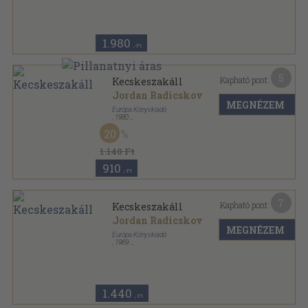
1.980
,-Ft
5
Kapható pont:
Kecskeszakáll
Jordan Radicskov
MEGNÉZEM
Európa Könyvkiadó
,
1980
Könyvkötői kötés
,
227
oldal
20
Európa Zsebkönyvek sorozat
1.140 Ft
910
,-Ft
7
Kapható pont:
Kecskeszakáll
Jordan Radicskov
MEGNÉZEM
Európa Könyvkiadó
,
1969
Ragasztott papírkötés
,
266
oldal
Modern könyvtár sorozat
1.440
,-Ft