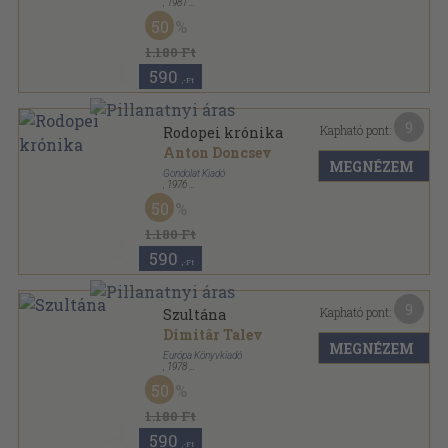
,
1981
Vászon
,
298
oldal
50
1.180 Ft
590
,-Ft
9
Kapható pont:
Rodopei krónika
Anton Doncsev
MEGNÉZEM
Gondolat Kiadó
,
1976
Fűzött kemény papírkötés
,
425
oldal
50
1.180 Ft
590
,-Ft
9
Kapható pont:
Szultána
Dimitâr Talev
MEGNÉZEM
Európa Könyvkiadó
,
1978
Vászon
,
468
oldal
50
Századunk mesterei sorozat
1.180 Ft
590
,-Ft