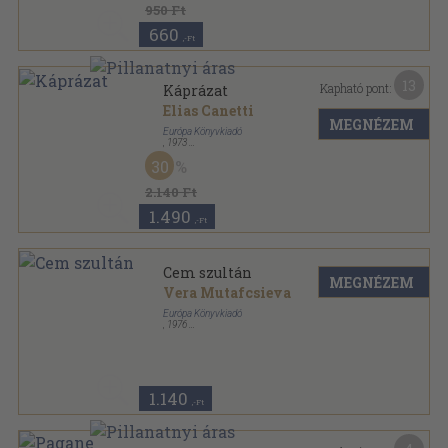
950 Ft
660
,-Ft
13
Kapható pont:
Káprázat
Elias Canetti
MEGNÉZEM
Európa Könyvkiadó
,
1973
Vászon
,
596
oldal
30
2.140 Ft
1.490
,-Ft
Cem szultán
MEGNÉZEM
Vera Mutafcsieva
Európa Könyvkiadó
,
1976
Vászon
,
515
oldal
Századok-emberek sorozat
1.140
,-Ft