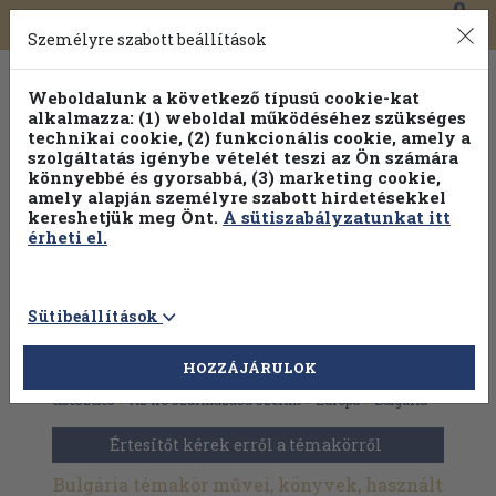
0
Toggle
Főmenü
Könyveink
navigation
Személyre szabott beállítások
Weboldalunk a következő típusú cookie-kat
alkalmazza: (1) weboldal működéséhez szükséges
technikai cookie, (2) funkcionális cookie, amely a
szolgáltatás igénybe vételét teszi az Ön számára
könnyebbé és gyorsabbá, (3) marketing cookie,
Válogasson több mint 30 000 kötet közül
amely alapján személyre szabott hirdetésekkel
Hobbi témakörökben
20% kedvezménnyel!
kereshetjük meg Önt.
A sütiszabályzatunkat itt
érheti el.
Sütibeállítások
HOZZÁJÁRULOK
Antikvár könyvek
>
Szépirodalom
>
Regény, novella,
elbeszélés
>
Az író származása szerint
>
Európa
>
Bulgária
Értesítőt kérek erről a témakörről
Bulgária témakör művei, könyvek, használt