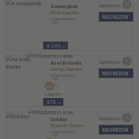
21
Kapható pont:
A szemjáték
Elias Canetti
MEGNÉZEM
Európa Könyvkiadó
,
1993
Fűzött keménykötés
,
404
oldal
Emlékezések sorozat
4.240
,-Ft
7
Kapható pont:
Az erdő éneke
Georgi Rajcsev
MEGNÉZEM
Európa Könyvkiadó
,
1968
Vászon
,
416
oldal
60
1.180 Ft
470
,-Ft
7
Kapható pont:
Dohány
Dimitär Dimov
MEGNÉZEM
Európa Könyvkiadó
,
1975
Vászon
,
745
oldal