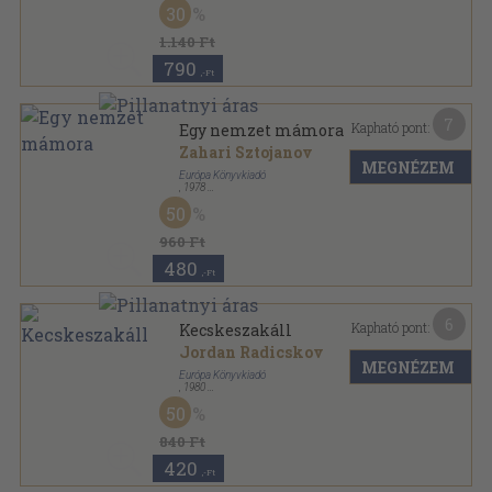
30
A győzelem könyvtára sorozat
1.140 Ft
790
,-Ft
7
Kapható pont:
Egy nemzet mámora
Zahari Sztojanov
MEGNÉZEM
Európa Könyvkiadó
,
1978
Vászon
,
822
oldal
50
Századok-emberek sorozat
960 Ft
480
,-Ft
6
Kapható pont:
Kecskeszakáll
Jordan Radicskov
MEGNÉZEM
Európa Könyvkiadó
,
1980
Ragasztott papírkötés
,
227
oldal
50
Európa Zsebkönyvek sorozat
840 Ft
420
,-Ft