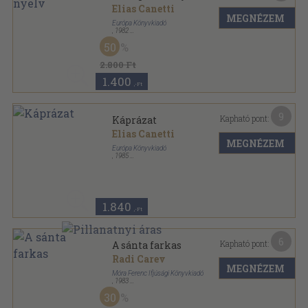
Elias Canetti
MEGNÉZEM
Európa Könyvkiadó
,
1982
Vászon
,
353
oldal
50
Emlékezések sorozat
2.800 Ft
1.400
,-Ft
9
Kapható pont:
Káprázat
Elias Canetti
MEGNÉZEM
Európa Könyvkiadó
,
1985
Vászon
,
621
oldal
1.840
,-Ft
6
Kapható pont:
A sánta farkas
Radi Carev
MEGNÉZEM
Móra Ferenc Ifjúsági Könyvkiadó
,
1983
Ragasztott papírkötés
,
235
oldal
30