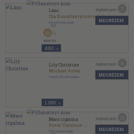
7
Kapható pont:
Lánc
Ilja Konsztantyinovszkij
MEGNÉZEM
Kossuth Könyvkiadó
,
1972
Ragasztott papírkötés
,
303
oldal
50
960 Ft
480
,-Ft
6
Kapható pont:
Lily Christine
Michael Arlen
MEGNÉZEM
Franklin Társulat Kiadása
Aranyozott gerincű kiadói vászonkötés
,
291
oldal
Külföldi regényírók sorozat
1.180
,-Ft
12
Kapható pont:
Mars irgalma
Pavel Vezsinov
...
MEGNÉZEM
Zrínyi Katonai Kiadó