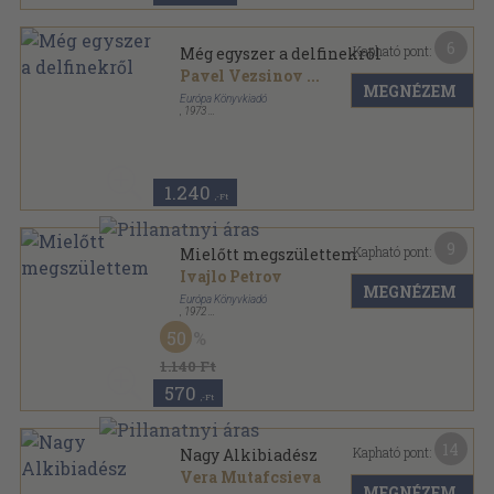
6
Kapható pont:
Még egyszer a delfinekről
Pavel Vezsinov
...
MEGNÉZEM
Európa Könyvkiadó
,
1973
Ragasztott papírkötés
,
389
oldal
Modern könyvtár sorozat
1.240
,-Ft
9
Kapható pont:
Mielőtt megszülettem
Ivajlo Petrov
MEGNÉZEM
Európa Könyvkiadó
,
1972
Vászon
,
125
oldal
50
1.140 Ft
570
,-Ft
14
Kapható pont:
Nagy Alkibiadész
Vera Mutafcsieva
MEGNÉZEM