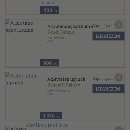
960 Ft
480
,-Ft
8
Kapható pont:
A mutáns egzotikuma
Fehér Ferenc
...
MEGNÉZEM
2000-Orpheus
,
1993
Ragasztott papírkötés
,
217
oldal
Mutáns könyvek sorozat
980
,-Ft
8
Kapható pont:
A névtelen ügynök
Bogomil Rajnov
MEGNÉZEM
Kozmosz Könyvek
,
1968
Ragasztott papírkötés
,
259
oldal
Kozmosz Könyvek sorozat
1.530
,-Ft