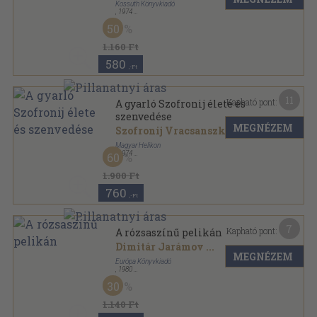
Kossuth Könyvkiadó
,
1974
Fűzött kemény papírkötés
,
191
oldal
50
1.160 Ft
580
,-Ft
11
Kapható pont:
A gyarló Szofronij élete és
szenvedése
MEGNÉZEM
Szofronij Vracsanszki
Magyar Helikon
,
1974
60
Vászon
,
60
oldal
1.900 Ft
760
,-Ft
7
Kapható pont:
A rózsaszínű pelikán
Dimitár Jarámov
...
MEGNÉZEM
Európa Könyvkiadó
,
1980
Ragasztott papírkötés
,
313
oldal
30
Modern könyvtár sorozat
1.140 Ft