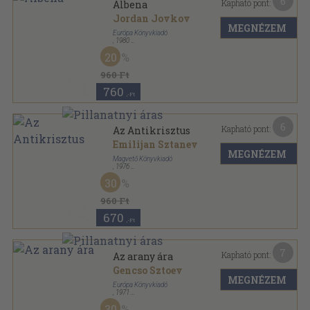
6
Kapható pont:
Albena
Jordan Jovkov
MEGNÉZEM
Európa Könyvkiadó
,
1980
Fűzött keménykötés
,
225
oldal
20
960 Ft
760
,-Ft
6
Kapható pont:
Az Antikrisztus
Emilijan Sztanev
MEGNÉZEM
Magvető Könyvkiadó
,
1976
Vászon
,
278
oldal
30
Világkönyvtár sorozat
960 Ft
670
,-Ft
7
Kapható pont:
Az arany ára
Gencso Sztoev
MEGNÉZEM
Európa Könyvkiadó
,
1971
Vászon
,
199
oldal
30
Századok-emberek sorozat