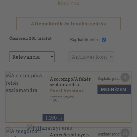
könyvek
Altémakörök és további szűrök
Összesen 201 találat
Kaphatók előre:
9
Kapható pont:
A sorompó/A fehér
szalamandra
MEGNÉZEM
Pavel Vezsinov
Kozmosz Könyvek
,
1985
Ragasztott papírkötés
,
266
oldal
Kozmosz Fantasztikus Könyvek sorozat
1.150
,-Ft
21
Kapható pont:
A megőrzött nyelv