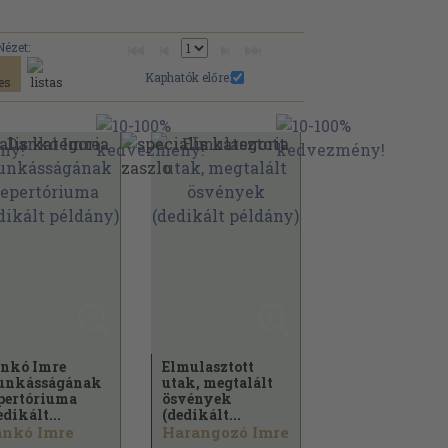
Nézet:
Kaphatók előre:
nkó Imre
Elmulasztott
unkásságának
utak, megtalált
pertóriuma
ösvények
edikált...
(dedikált...
ankó Imre
Harangozó Imre