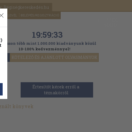
k: Régiségkereskedés.hu
A kosaram
HÍRLEVÉL
BELÉPÉS/REGISZTRÁCIÓ
MÉG
0
5000
Ft
19:59:31
)
ogasson több mint 1.000.000 kiadványunk közül
t
10-100% kedvezménnyel!
YOK
KÖTELEZŐ ÉS AJÁNLOTT OLVASMÁNYOK
Értesítőt kérek erről a 
témakörről
sznált könyvek