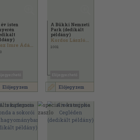
 év isten
A Bükki Nemzeti
nyerén
Park (dedikált
edikált
példány)
ldány)
Kordos László...
Bősz Imre Ádám...
2002
0
őjegyezhető
Előjegyezhető
Előjegyzem
Előjegyzem