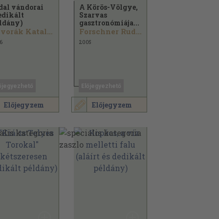
dal vándorai
A Körös-Völgye,
edikált
Szarvas
ldány)
gasztronómiája...
Szvorák Katalin
Forschner Rudolf
6
2005
őjegyezhető
Előjegyezhető
Előjegyzem
Előjegyzem