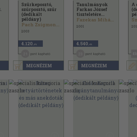
Szürkeposztó,
Tanulmányok
A 
.
szűrposztó, szűr
Farkas József
(d
(dedikált
tiszteletére...
pé
példány)
Fazekas Mihály...
Pach Zsigmond Pál...
2001
201
2003
4.120
4.540
,-Ft
,-Ft
21
23
El
pont kapható
pont kapható
MEGNÉZEM
MEGNÉZEM