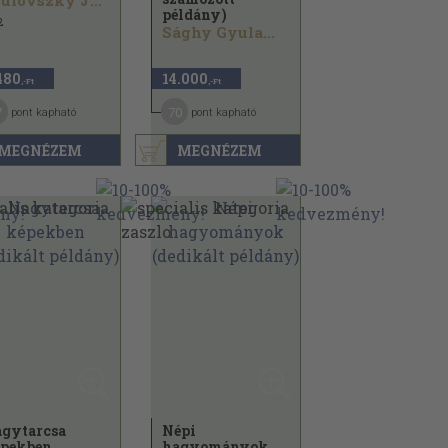
Szulovszky János
példány)
2
Sághy Gyula...
480
14.000
,-Ft
,-Ft
7
70
pont kapható
pont kapható
MEGNÉZEM
MEGNÉZEM
gytarcsa
Népi
pekben
hagyományok