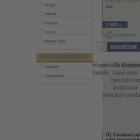
György József
Angol
1996
Német
Francia
1.940
,-Ft
Orosz
10
pont kapható
Idegen nyelv
MEGNÉZEM
KÜLÖNLEGESSÉGEK
Dedikált
Olvasatlan
Ifj. Fazekas Laj
népi iparművé