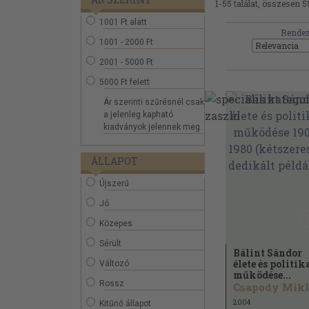
1-55 találat, összesen 5
1001 Ft alatt
Rendez
1001 - 2000 Ft
2001 - 5000 Ft
5000 Ft felett
Ár szerinti szűrésnél csak
a jelenleg kapható
kiadványok jelennek meg.
ÁLLAPOT
Újszerű
Jó
Közepes
Sérült
Bálint Sándor
élete és politik
Változó
működése...
Rossz
Csapody Mikl
2004
Kitűnő állapot