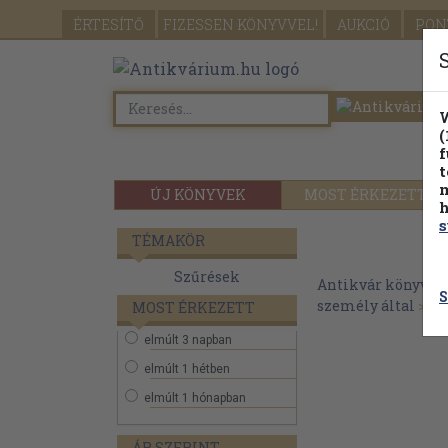
ÉRTESÍTŐ
FIZESSEN
KÖNYVVEL!
AUKCIÓ
PON
W
(
f
t
m
ÚJ KÖNYVEK
MOST ÉRKEZETT
h
s
TÉMAKÖR
Szűrések
Antikvár könyvek
S
személy által
>
De
MOST ÉRKEZETT
elmúlt 3 napban
elmúlt 1 hétben
elmúlt 1 hónapban
ÁR SZERINT