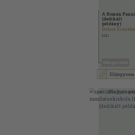
A Román Pann
(dedikált
példány)
Dobos Erzsébe
2021
Előjegyezhető
Előjegyzem