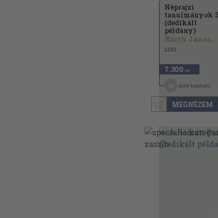
Néprajzi
tanulmányok 3
(dedikált
példány)
Bárth János...
2001
7.300
,-Ft
58
pont kapható
MEGNÉZEM