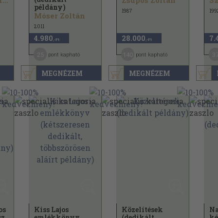
...
Zsupos Zoltán
példány)
1987
199
Móser Zoltán
2011
4.980
28.000
7.
,-Ft
,-Ft
25
140
3
pont kapható
pont kapható
MEGNÉZEM
MEGNÉZEM
os
Kiss Lajos
Közelítések
Na
sz
emlékkönyv
(dedikált
ké