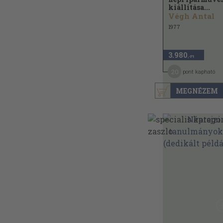
kiállítása...
Végh Antal
1977
3.980
,-Ft
20
pont kapható
MEGNÉZEM