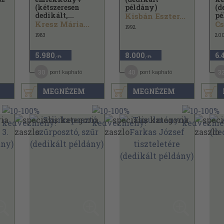
(kétszeresen
példány)
(d
dedikált,...
pé
Kisbán Eszter...
Kresz Mária...
1992
1983
20
5.980
8.000
6.
,-Ft
,-Ft
30
40
3
pont kapható
pont kapható
MEGNÉZEM
MEGNÉZEM