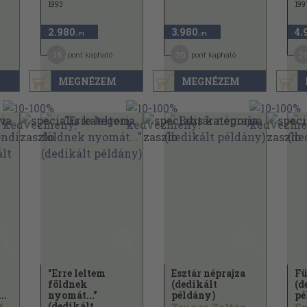
1993
199
2.980
3.980
4.
,-Ft
,-Ft
15
20
2
pont kapható
pont kapható
MEGNÉZEM
MEGNÉZEM
"Erre leltem
Esztár néprajza
Fü
földnek
(dedikált
(d
..
nyomát..."
példány)
pé
(dedikált