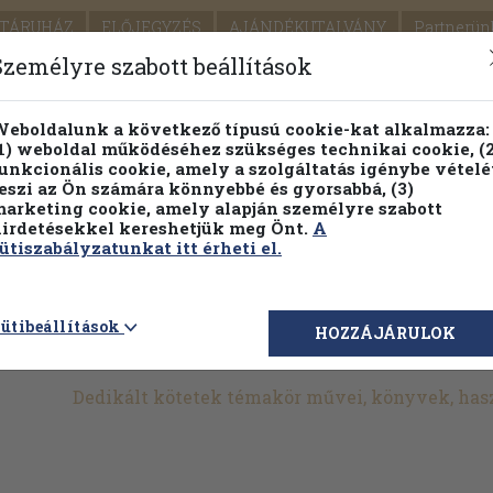
TÁRUHÁZ
ELŐJEGYZÉS
AJÁNDÉKUTALVÁNY
Partnerün
SZÁLLÍTÁS
SEGÍTSÉG
Személyre szabott beállítások
Részletes kereső
Témaköri fa
eboldalunk a következő típusú cookie-kat alkalmazza:
1) weboldal működéséhez szükséges technikai cookie, (2
Vál
unkcionális cookie, amely a szolgáltatás igénybe vételé
eszi az Ön számára könnyebbé és gyorsabbá, (3)
arketing cookie, amely alapján személyre szabott
PILLANATNYI ÁRAINK
FENNTARTHATÓ OLVASMÁN
irdetésekkel kereshetjük meg Önt.
A
ütiszabályzatunkat itt érheti el.
>
Dedikált, aláírt kiadványok
>
Néprajz
>
Egyéb kapcsolódó
ütibeállítások
HOZZÁJÁRULOK
dikált kötetek
Dedikált kötetek témakör művei, könyvek, ha