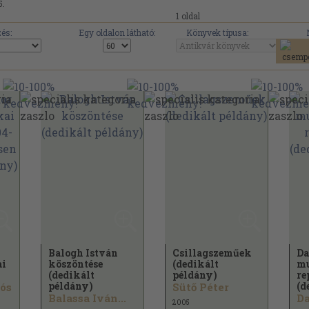
5.
1 oldal
és:
Egy oldalon látható:
Könyvek típusa:
Balogh István
Csillagszeműek
Da
ai
köszöntése
(dedikált
m
(dedikált
példány)
re
példány)
(d
ós
Sütő Péter
Balassa Iván...
D
2005