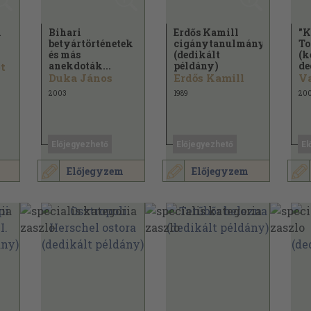
i
Bihari
Erdős Kamill
"K
betyártörténetek
cigánytanulmányai
To
és más
(dedikált
(k
anekdoták...
példány)
de
t
Duka János
Erdős Kamill
Va
2003
1989
20
Előjegyezhető
Előjegyezhető
El
Előjegyzem
Előjegyzem