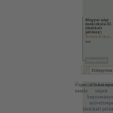
Magyar népi
énekiskola III.
(dedikált
példány)
Bodza Klára...
1999
Előjegyezhető
Előjegyzem