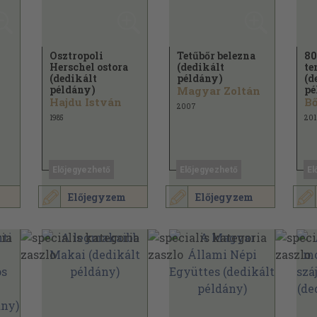
Osztropoli
Tetűbőr belezna
80
Herschel ostora
(dedikált
te
(dedikált
példány)
(d
példány)
pé
Magyar Zoltán
Hajdu István
2007
1985
201
Előjegyezhető
Előjegyezhető
El
Előjegyzem
Előjegyzem