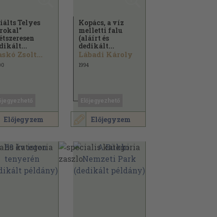
iálts Telyes
Kopács, a víz
rokal"
melletti falu
étszeresen
(aláírt és
dikált...
dedikált...
skó Zsolt...
Lábadi Károly
00
1994
őjegyezhető
Előjegyezhető
Előjegyzem
Előjegyzem