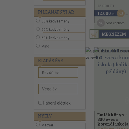
15.000 Ft
PILLANATNYI ÁR
20
12.000
,-Ft
30% kedvezmény
96
pont kapható
50% kedvezmény
MEGNÉZEM
60% kedvezmény
Mind
KIADÁS ÉVE
Háború előttiek
Emlékkönyv -
NYELV
300 éves a
korondi iskola.
Magyar