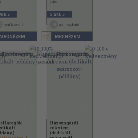
7
2014
980
3.540
,-Ft
,-Ft
5
18
pont kapható
pont kapható
MEGNÉZEM
MEGNÉZEM
stfaragók
Házsongárdi
edikált
rekviem
ldány)
(dedikált,
számozott