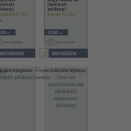
edikált
(dedikált
ldány)
példány)
Csielkáné Tóth Lenke
Rezes Csilla
04
480
3.240
,-Ft
,-Ft
2
16
pont kapható
pont kapható
MEGNÉZEM
MEGNÉZEM