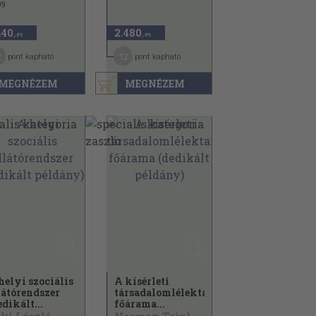
09
440
2.480
,-Ft
,-Ft
2
12
pont kapható
pont kapható
MEGNÉZEM
MEGNÉZEM
helyi szociális
A kísérleti
látórendszer
társadalomlélektan
edikált...
főárama...