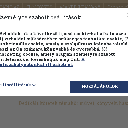
TÁRUHÁZ
ELŐJEGYZÉS
AJÁNDÉKUTALVÁNY
Partnerün
SZÁLLÍTÁS
SEGÍTSÉG
Személyre szabott beállítások
1.
Részletes kereső
Témaköri fa
eboldalunk a következő típusú cookie-kat alkalmazza:
1) weboldal működéséhez szükséges technikai cookie, (2
KIADV
unkcionális cookie, amely a szolgáltatás igénybe vételé
LEGNA
eszi az Ön számára könnyebbé és gyorsabbá, (3)
arketing cookie, amely alapján személyre szabott
PILLANATNYI ÁRAINK
FENNTARTHATÓ OLVASMÁN
irdetésekkel kereshetjük meg Önt.
A
ütiszabályzatunkat itt érheti el.
>
Dedikált, aláírt kiadványok
>
Szociológia
>
Szerkesztő által
>
ütibeállítások
HOZZÁJÁRULOK
Dedikált kötetek témakör művei, könyvek, ha