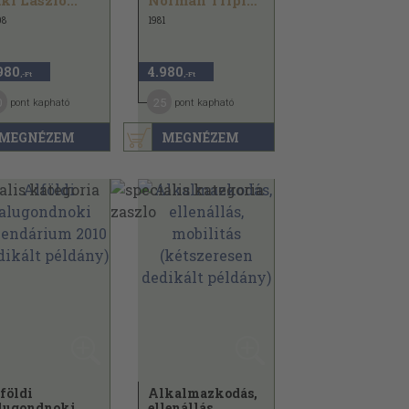
ki László...
Norman Triplett...
08
1981
980
4.980
,-Ft
,-Ft
0
25
pont kapható
pont kapható
MEGNÉZEM
MEGNÉZEM
földi
Alkalmazkodás,
lugondnoki
ellenállás,