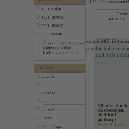
1-60 találat, összesen 1
1001 Ft alatt
Rendez
1001 - 2000 Ft
2001 - 5000 Ft
5000 Ft felett
Ár szerinti szűrésnél csak
a jelenleg kapható
kiadványok jelennek meg.
ÁLLAPOT
Újszerű
Jó
Közepes
Sérült
Női aforizmák 
bölcsességek
Változó
(dedikált
Rossz
példány)
Endrei Judit
Kitűnő állapot