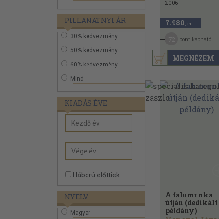
2006
PILLANATNYI ÁR
7.980
,-Ft
30% kedvezmény
72
pont kapható
50% kedvezmény
MEGNÉZEM
60% kedvezmény
Mind
KIADÁS ÉVE
Háború előttiek
A falumunka
NYELV
útján (dedikált
példány)
Magyar