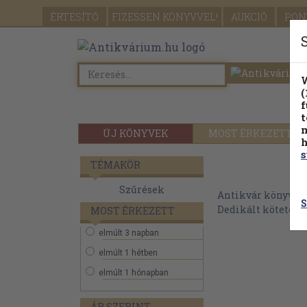
ÉRTESÍTŐ
FIZESSEN
KÖNYVVEL!
AUKCIÓ
PON
W
(
f
t
m
ÚJ KÖNYVEK
MOST ÉRKEZETT
h
s
TÉMAKÖR
Szűrések
Antikvár könyvek
S
Dedikált kötetek
MOST ÉRKEZETT
elmúlt 3 napban
elmúlt 1 hétben
elmúlt 1 hónapban
ÁR SZERINT